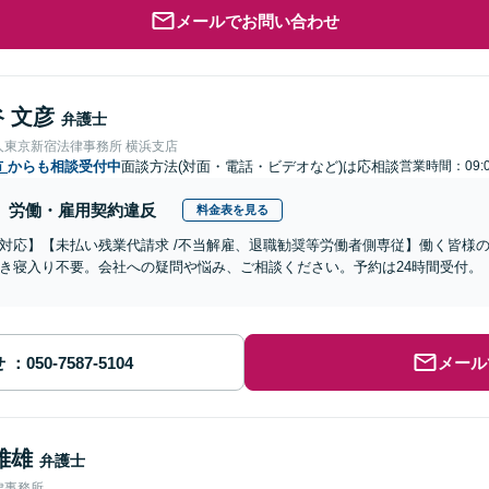
メールでお問い合わせ
 文彦
弁護士
人東京新宿法律事務所 横浜支店
市
からも相談受付中
面談方法(対面・電話・ビデオなど)は応相談
営業時間：09:0
労働・雇用契約違反
料金表を見る
対応】【未払い残業代請求 /不当解雇、退職勧奨等労働者側専従】働く皆様
き寝入り不要。会社への疑問や悩み、ご相談ください。予約は24時間受付。
せ
メール
雅雄
弁護士
律事務所