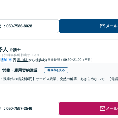
せ
メール
冬人
弁護士
スト法律事務所 郡山オフィス
県
郡山市
郡山駅
から徒歩4分
営業時間：09:30~21:00（平日）
|
労働・雇用契約違反
料金表を見る
・残業代の相談料0円】サービス残業、突然の解雇、あきらめないで。【電
せ
メール