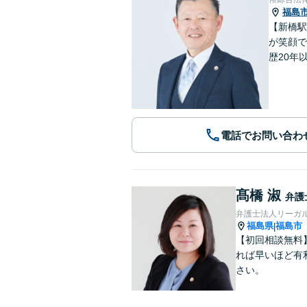
福島
【新橋駅
が笑顔で
歴20年
電話でお問い合わ
髙橋 淑
弁護
弁護士法人リーガ
福島県
福島市
|
【初回相談無料
れば早いほど有
さい。