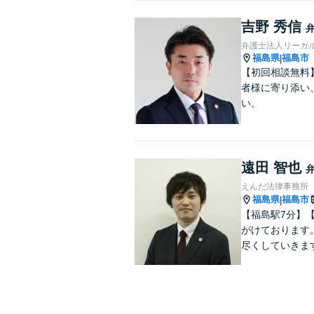
吉野 秀信
弁護士法人リーガ
福島県
福島市
|
【初回相談無料
者様に寄り添い
い。
遠田 智也
えんだ法律事務所
福島県
福島市
|
【福島駅7分】
がけております
尽くしていきま