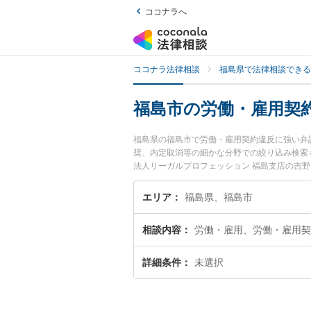
ココナラへ
ココナラ法律相談
福島県で法律相談できる
福島市の労働・雇用契
福島県の福島市で労働・雇用契約違反に強い弁
奨、内定取消等の細かな分野での絞り込み検索
法人リーガルプロフェッション 福島支店の吉
反のトラブルを今すぐに弁護士に相談したい』
きる福島市内の弁護士に相談予約したい』など
エリア
福島県、福島市
相談内容
労働・雇用、労働・雇用契
詳細条件
未選択