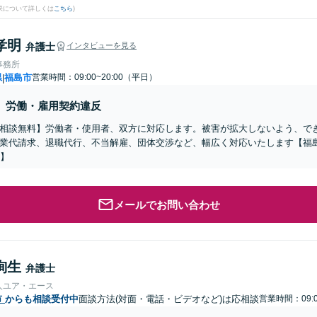
果について詳しくは
こちら
)
孝明
弁護士
インタビューを見る
事務所
県
福島市
営業時間：09:00~20:00（平日）
|
労働・雇用契約違反
相談無料】労働者・使用者、双方に対応します。被害が拡大しないよう、で
業代請求、退職代行、不当解雇、団体交渉など、幅広く対応いたします【福島
年】
メールでお問い合わせ
絢生
弁護士
人ユア・エース
市
からも相談受付中
面談方法(対面・電話・ビデオなど)は応相談
営業時間：09:0