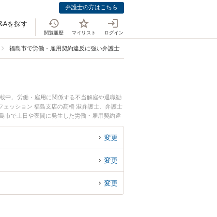
弁護士の方はこちら
&Aを探す
閲覧履歴
マイリスト
ログイン
福島市で労働・雇用契約違反に強い弁護士
掲載中。労働・雇用に関係する不当解雇や退職勧
ェッション 福島支店の髙橋 淑弁護士、弁護士
福島市で土日や夜間に発生した労働・雇用契約違
初回相談無料で労働・雇用契約違反を法律相談で
変更
変更
変更