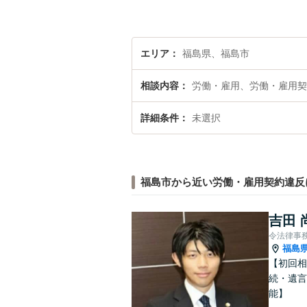
エリア
福島県、福島市
相談内容
労働・雇用、労働・雇用契
詳細条件
未選択
福島市から近い労働・雇用契約違反
吉田 
令法律事
福島
【初回相
続・遺言
能】