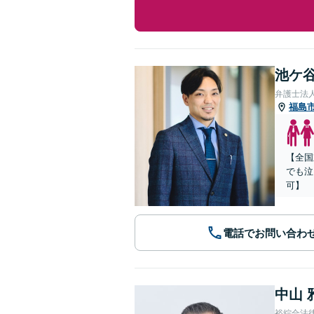
池ケ谷
弁護士法
福島
【全国
でも泣
可】
電話でお問い合わ
中山 
裕綜合法