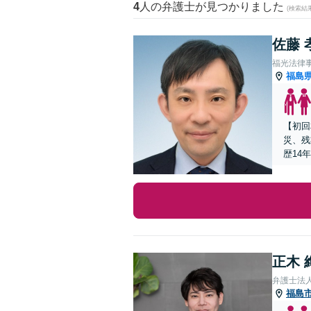
4
人の弁護士が見つかりました
(検索結
佐藤 
福光法律
福島
【初回
災、残
歴14
正木 
弁護士法
福島