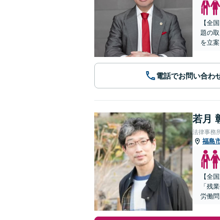
【全国
題の取
を立案
電話でお問い合わ
若月 
法律事務
福島
【全国
「残業
労働問