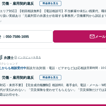
労働・雇用契約違反
料金表を見る
エリア対応】【初回相談無料】【電話相談可】不当解雇や未払い残業代、職
り扱い実績あり「元裁判官の弁護士が在籍する事務所／労働審判から訴訟ま
」
せ
メール
彰
弁護士
インタビューを見る
所クレシェンド
市
からも相談受付中
面談方法(対面・電話・ビデオなど)は応相談
営業時間：10:0
労働・雇用契約違反
料金表を見る
対応・来所不要】【完全成功報酬制】相談料0、着手金0。電話・メール・W
代が支払われない」「労災保険を使わせてもらえない」「労災保険だけでは
題はお任せを。