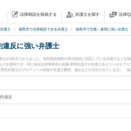
法律相談を投稿する
弁護士を探す
法律Q
弁護士
福島市で法律相談できる弁護士
福島市で労働・雇用に強い弁護士
約違反に強い弁護士
護士が4名見つかりました。初回面談無料や休日面談に対応している弁護士なども
もでき便利です。特に福光法律事務所の佐藤 孝明弁護士や弁護士法人リーガルプロフ
野 秀信弁護士のプロフィール情報や弁護士費用、強みなどが注目されています。『
『労働・雇用契約違反のトラブル解決の実績豊富な近くの弁護士を検索したい』『
でお困りの相談者さんにおすすめです。
約違反