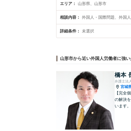
エリア
山形県、山形市
相談内容
外国人・国際問題、外国人
詳細条件
未選択
山形市から近い外国人労働者に強い
橋本 
弁護士法
宮城
【完全個
の解決を
います。