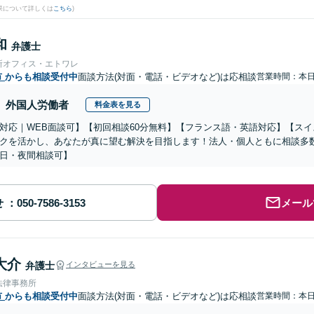
果について詳しくは
こちら
)
和
弁護士
所オフィス・エトワレ
市
からも相談受付中
面談方法(対面・電話・ビデオなど)は応相談
営業時間：本
外国人労働者
料金表を見る
対応｜WEB面談可】【初回相談60分無料】【フランス語・英語対応】【ス
クを活かし、あなたが真に望む解決を目指します！法人・個人ともに相談多
日・夜間相談可】
せ
メール
大介
弁護士
インタビューを見る
法律事務所
市
からも相談受付中
面談方法(対面・電話・ビデオなど)は応相談
営業時間：本