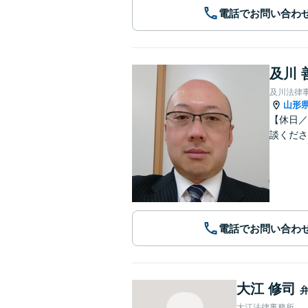
電話でお問い合わ
及川 
及川法律
山形
【休日／
談くださ
電話でお問い合わ
大江 修司
大江法律事務所