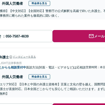
外国人労働者
料金表を見る
獲得】【中文対応】【全国対応】警察庁の公式解釈を高裁で砕いた弁護士。
事務所に断られた案件も徹底的に闘い抜く。
せ
メール
弁護士
インタビューを見る
 LIGHT法律事務所
市
からも相談受付中
面談方法(対面・電話・ビデオなど)は応相談
営業時間：本
外国人労働者
料金表を見る
エリア対応】【日本と中国の弁護士資格有】言葉と文化の壁を越え、国際問
護士が直接対応。日本全国どこからでも安心してご相談いただけます。まず
無料】