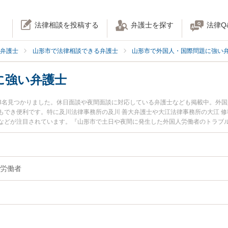
法律相談を投稿する
弁護士を探す
法律Q
弁護士
山形市で法律相談できる弁護士
山形市で外国人・国際問題に強い
に強い弁護士
3名見つかりました。休日面談や夜間面談に対応している弁護士なども掲載中。外
もでき便利です。特に及川法律事務所の及川 善大弁護士や大江法律事務所の大江 修
などが注目されています。『山形市で土日や夜間に発生した外国人労働者のトラブ
検索したい』『初回相談無料で外国人労働者を法律相談できる山形市内の弁護士に
労働者