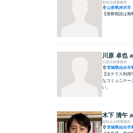
美咲法律事務所
山形県
米沢市
|
【債務相談は無
川原 卓也
川原法律事務所
宮城県
仙台市
|
【法テラス利用
なコミュニケー
い。
木下 清午
花咲み法律事務所
宮城県
仙台市
|