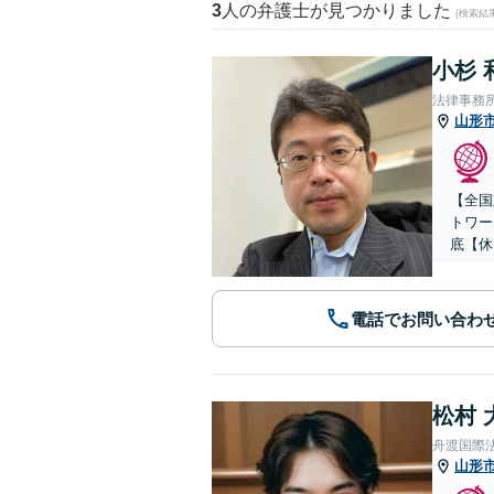
3
人の弁護士が見つかりました
(検索結
小杉 
法律事務
山形
【全国
トワー
底【休
電話でお問い合わ
松村 
舟渡国際
山形