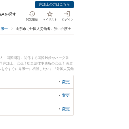
弁護士の方はこちら
&Aを探す
閲覧履歴
マイリスト
ログイン
弁護士
山形市で外国人労働者に強い弁護士
国人・国際問題に関係する国際離婚やハーグ条
司弁護士、安孫子総合法律事務所の安孫子 英彦
ルを今すぐに弁護士に相談したい』『外国人労働
相談予約したい』などでお困りの相談者さんにお
変更
変更
変更