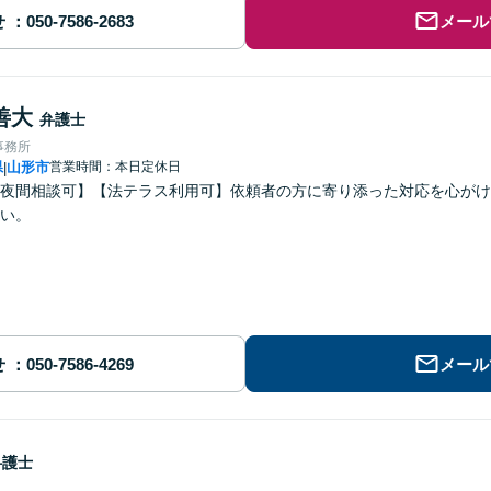
せ
メール
善大
弁護士
事務所
県
山形市
営業時間：本日定休日
|
夜間相談可】【法テラス利用可】依頼者の方に寄り添った対応を心がけ
い。
せ
メール
弁護士