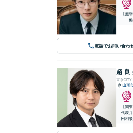
【無罪
——他
電話でお問い合わ
趙 良
東京CITY
山形
【関東
代表弁
回相談