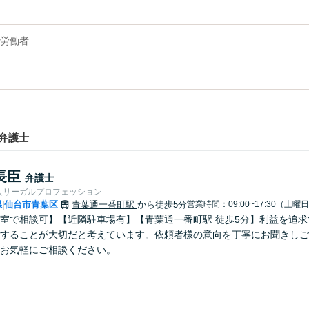
労働者
弁護士
長臣
弁護士
人リーガルプロフェッション
県
仙台市青葉区
青葉通一番町駅
から徒歩5分
営業時間：09:00~17:30（土曜
|
室で相談可】【近隣駐車場有】【青葉通一番町駅 徒歩5分】利益を追
することが大切だと考えています。依頼者様の意向を丁寧にお聞きしご
お気軽にご相談ください。