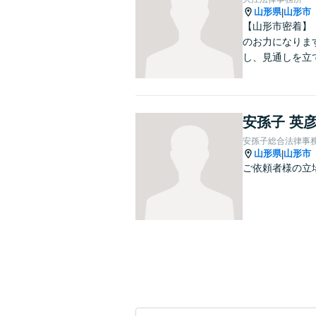
山形県
山形市
|
【山形市密着】
のお力になりま
し、見通しを立
安孫子 英
安孫子総合法律事
山形県
山形市
|
ご依頼者様の立