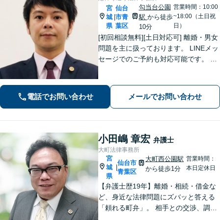
勾当台公園
営業時間：10:00
宮
仙台
~18:00（土日祝
城
市青
駅
から徒歩
|
県
葉区
日）
10分
[初回相談無料][土日対応可] 離婚・男女
問題を主に扱っております。 LINEメッ
セージでのご予約も対応可能です。 LI
NEでのご予約をご希望の場合は、以下
のリンクからご登録ください。 https://l
in.ee/uFqpYWb
電話でお問い合わせ
メールでお問い合わせ
小田嶋 章宏
弁護士
大町法律事務所
宮
大町西公園駅
営業時間：
仙台市
城
|
本日定休日
から徒歩1分
青葉区
県
【弁護士歴19年】離婚・相続・借金な
ど、身近な法律問題にズバッと答える
「頼れる町弁」。 相手との交渉、調
停、裁判、各種手続まで、必要に応じ