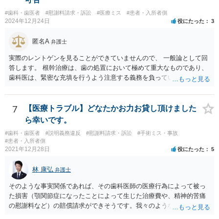
二十二年法律第四十九号）第六十五条第一項の規定による休業を請求
４０万円もかかるというのは 治療費という重要な事項について、不利
し、又は同項若しくは同条第二項の規定による休業をしたことその他
#歯科・歯医者
#慰謝料請求・訴訟
#医療ミス
#患者・入所者側
益なる事実の不告知があった認められると考えられます。 そのため、
2024年12月24日
役にたった
3
の妊娠又は出産に関する事由であつて厚生労働省令で定めるものを理
４０万円もかかるとは夢にも思わなかったという事情があれば、不利
由として、当該女性労働者に対して解雇その他不利益な取扱いをして
益事実の不告知を理由とした取消権を主張することが出来る可能性が
匿名A
はならない。 ４ 妊娠中の女性労働者及び出産後一年を経過しない女
弁護士
あります（消費者契約法４条２項）。 ②また、保険外治療の必要性に
性労働者に対してなされた解雇は、無効とする。ただし、事業主が当
ついて虚偽の説明があったのであれば、不実告知取消ということも考
実際のレントゲンを見ることができていませんので、 一般論として回
該解雇が前項に規定する事由を理由とする解雇でないことを証明した
えられます（消費者契約法４条１項１号）。 ③そのほか、歯科治療
答します。 根幹治療は、歯の処置において極めて重大なものであり、
ときは、この限りでない。
中、抗らうことが困難な状態で保険外治療の勧誘をされたということ
歯科医は、緊密な充填を行うよう注意する義務を負っていると考えら
であれば、最近（令和５年６月１日）施行されたばかりですが、 退去
れます。 （同趣旨の判示をした裁判例として、東京地裁平20(ワ)30392
困難場所（たとえば、待合から診察台へ）に同行された上で困惑して
号事件） 当該義務に違反した場合、診療契約の不履行又は不法行為に
契約したという類型の取消権（改正消費者契約法４条３項３号）も使
基づく損害賠償請求の可能性が生じます。 慰謝料に関しては、通院慰
7
【医療トラブル】どなたかお力お貸し頂けました
える可能性があります。 一旦、書面で消費者契約法に基づく取消権を
謝料といった形での請求になろうかと思います。
ら幸いです。
行使するので払えないという 通知をして様子をみるのも手かと思いま
す。 その他、消費生活センターに相談して、間に入ってもらうことも
#歯科・歯医者
#説明義務違反
#慰謝料請求・訴訟
#手術ミス・事故
#患者・入所者側
手かもしれません。
2021年12月28日
役にたった
5
林 康弘
弁護士
そのような事実関係であれば、その歯科医師の医療行為によって被っ
た損害（顎関節症になったことによって生じた治療費や、精神的苦痛
の慰謝料など）の賠償請求ができそうです。我々のような弁護士に依
頼した上で、その歯科でのカルテ等の医療記録の取得や、後医（Ｂ歯