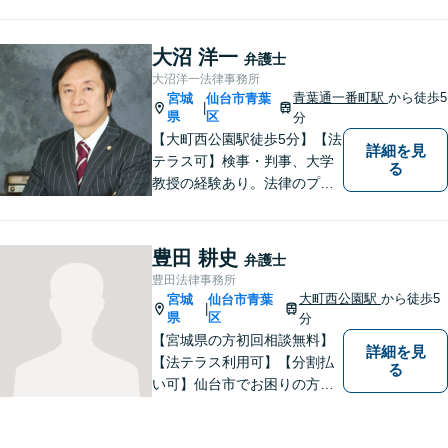
様々な業種の中小企業からの
ご依頼多数！企業の内情に精
通した深いアドバ イスが可
大沼 洋一
弁護士
能。借金・債務整理に関して
大沼洋一法律事務所
も熟知。
青葉通一番町駅
から徒歩5
宮城
仙台市青葉
|
県
区
分
【大町西公園駅徒歩5分】【法
詳細を見
テラス可】検事・判事、大学
る
教授の経験あり。法律のプロ
フェッショナルとして、常に
誠実な対応をすることをモッ
トーにしています。「相談し
豊田 耕史
弁護士
てよかった」と思ってもらえ
豊田法律事務所
るような弁護士を目指し、
大町西公園駅
から徒歩5
宮城
仙台市青葉
|
日々精進いたします。
県
区
分
【宮城県の方初回相談無料】
詳細を見
【法テラス利用可】【分割払
る
い可】仙台市でお困りの方
は、ぜひともご相談くださ
い。経験豊富な弁護士が法律