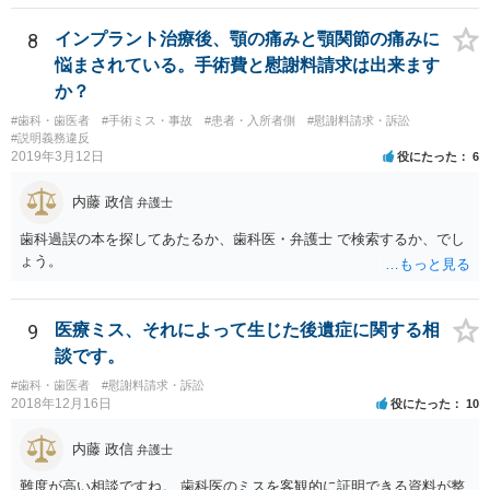
科）の先生の協力等を得ることも必要だと思います。
8
インプラント治療後、顎の痛みと顎関節の痛みに
悩まされている。手術費と慰謝料請求は出来ます
か？
#歯科・歯医者
#手術ミス・事故
#患者・入所者側
#慰謝料請求・訴訟
#説明義務違反
2019年3月12日
役にたった
6
内藤 政信
弁護士
歯科過誤の本を探してあたるか、歯科医・弁護士 で検索するか、でし
ょう。
9
医療ミス、それによって生じた後遺症に関する相
談です。
#歯科・歯医者
#慰謝料請求・訴訟
2018年12月16日
役にたった
10
内藤 政信
弁護士
難度が高い相談ですね。 歯科医のミスを客観的に証明できる資料が整