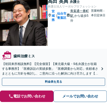
髙田 英典
弁護士
弁護士法人リーガルプロフェッション
青葉通一番町
営業時間：
宮
仙台市
本日定休日
城
駅
から徒歩5
|
青葉区
県
分
歯科治療ミス
【初回来所相談無料】【完全個室】【東北最大級・9名弁護士が在籍
する事務所】「医療訴訟の実績多数」「医療調査から対応」依頼者さ
まとともに方針を検討し、ご意向に沿った解決に向け尽力します【24
時間メール・LINE予約受付】【土曜面談対応】
料金表を見る
電話でお問い合わせ
メールでお問い合わせ