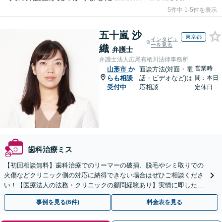
5件中 1-5件を表示
五十嵐 沙
東京都
インタビュ
ーを見る
織
弁護士
弁護士法人広尾有栖川法律事務所
営業時
山形市
か
面談方法(対面・電
らも相談
話・ビデオなど)は
間：本日
受付中
応相談
定休日
歯科治療ミス
【初回相談無料】歯科治療でのリーマーの破損、脱毛やシミ取りでの
火傷などクリニック側の対応に納得できない場合はぜひご相談くださ
い！【医療法人の法務・クリニックの顧問経験あり】実情に即したア
ドバイスで、納得のできるトラブルの解決を目指します。
事例を見る(6件)
料金表を見る