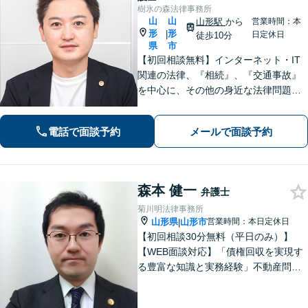
樹氷の森法律事務所
山
山
山形駅
から
営業時間：本
形
形
|
日定休日
徒歩10分
県
市
【初回相談無料】インターネット・IT
関連の法律、『相続』、『交通事故』
を中心に、その他の身近な法律問題も
広く取り扱っております。一人で悩ま
ず、まずはお気軽にご相談ください
電話で面談予約
メールで面談予約
【オンライン相談可能】【完全個室】
【駐車場あり】【山形駅11分】
森本 健一
弁護士
菊川明法律事務所
山形県
山形市
営業時間：本日定休日
|
【初回相談30分無料（平日のみ）】
【WEB面談対応】「債権回収を実現す
る豊富な知識と実務経験」不動産問
題：賃貸借契約書の作成から入居者と
のトラブル対応まで、オーナーさまの