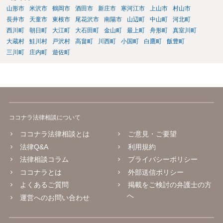
山形市
米沢市
鶴岡市
酒田市
新庄市
寒河江市
上山市
村山市
長井市
天童市
東根市
尾花沢市
南陽市
山辺町
中山町
河北町
西川町
朝日町
大江町
大石田町
金山町
最上町
舟形町
真室川町
大蔵村
鮭川村
戸沢村
高畠町
川西町
小国町
白鷹町
飯豊町
三川町
庄内町
遊佐町
ココナラ法律相談について
ココナラ法律相談とは
ご意見・ご要望
法律Q&A
利用規約
法律相談コラム
プライバシーポリシー
ココナラとは
外部送信ポリシー
よくあるご質問
掲載をご検討の弁護士の方
へ
運営へのお問い合わせ