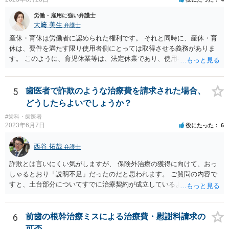
労働・雇用に強い弁護士
大﨑 美生
弁護士
産休・育休は労働者に認められた権利です。 それと同時に、産休・育
休は、要件を満たす限り使用者側にとっては取得させる義務がありま
す。 このように、育児休業等は、法定休業であり、使用者側で任意に
設けられる休暇制度とは異なります。 小さな個人歯科医院だからとい
って、産休・育休を認めないということはできません。 ただし、残念
ながら実際には、妊娠・出産をしたら退職する慣行の事業者はありま
5
歯医者で詐欺のような治療費を請求された場合、
す。 しかし、このような慣行となっていること自体が、均等法９条１
どうしたらよいでしょうか？
項に違反します。 均等法違反は行政指導の対象となり、事業者が是正
#歯科・歯医者
勧告に従わない場合には企業名が公表される可能性もあります。 実際
2023年6月7日
役にたった
6
に小さな医院で公表までいったケースがありますが、かなり稀なケー
スと言えます。 また、産休・育休を理由とした解雇は無効であり、損
西谷 拓哉
弁護士
害賠償請求の対象にもなります。 実際にどのようなアクションを取る
かは、職場での人間関係など気になる点があると思いますが、弁護士
詐欺とは言いにくい気がしますが、 保険外治療の獲得に向けて、おっ
か労基署へ一度ご相談いただくと安心だと思います。 均等法 （婚姻、
しゃるとおり「説明不足」だったのだと思われます。 ご質問の内容で
妊娠、出産等を理由とする不利益取扱いの禁止等） 第九条 事業主
すと、土台部分についてすでに治療契約が成立しているように思われ
は、女性労働者が婚姻し、妊娠し、又は出産したことを退職理由とし
ますが、 治療契約を取消すことができれば、５万円の支払義務を消滅
て予定する定めをしてはならない。 ２ 事業主は、女性労働者が婚姻
させることができます。 消費者契約法は、いくつか取消の類型を定め
したことを理由として、解雇してはならない。 ３ 事業主は、その雇
ています。 いくつか該当しそうな取消権をご参考までのせます。 ①土
6
前歯の根幹治療ミスによる治療費・慰謝料請求の
用する女性労働者が妊娠したこと、出産したこと、労働基準法（昭和
台と被せ物の治療は通常同じ歯科で行いますので、被せ物の治療費が
可否