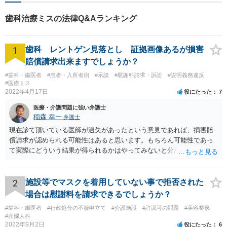
問題だけでなく、その後の事
まで相談に乗ります。
歯科治療ミスの法律Q&Aランキング
1
歯科 レントゲン見落とし 証拠画像あるが損害
賠償請求出来ますでしょうか？
#歯科・歯医者
#患者・入所者側
#示談
#慰謝料請求・訴訟
#説明義務違反
#医療ミス
2022年4月17日
役にたった
7
医療・介護問題に強い弁護士
稲森 幸一
弁護士
現在診て頂いている医師が過失があったという意見であれば、損害賠
償請求が認められる可能性はあると思います。もちろん可能性であっ
て実際にどういう結果が得られるかはやってみないと分かりません
が。 損害としては、その過失によって生じた症状の治療にかかった治
療費や精神的苦痛を受けた分の慰謝料や仕事に影響があれば休業損害
などが考えられます。 頑張ってください。
2
施設等でマスクを着用していない事で拒否された
場合は慰謝料を請求できるでしょうか？
#歯科・歯医者
#行政処分の不服申立て
#介護施設
#許認可の問題
#美容整形
#産婦人科
2022年9月2日
役にたった
6