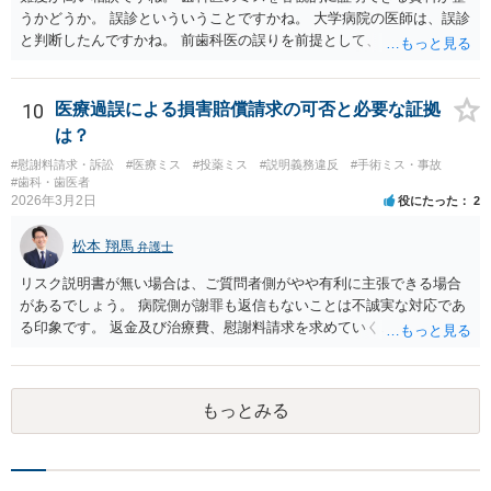
うかどうか。 誤診といういうことですかね。 大学病院の医師は、誤診
と判断したんですかね。 前歯科医の誤りを前提として、 その医師はど
のように判断し、治療計画を立てたんでしょうかね。 現在の症状は、
前医師の診断の誤りに起因するものかどうか、 大学病院の医師は、ど
う見ているんでしょうかね。 歯科医の資格を持ってる弁護士もいます
10
医療過誤による損害賠償請求の可否と必要な証拠
ね。 そのような弁護士を探すのもいいと思いますね。
は？
#慰謝料請求・訴訟
#医療ミス
#投薬ミス
#説明義務違反
#手術ミス・事故
#歯科・歯医者
2026年3月2日
役にたった
2
松本 翔馬
弁護士
リスク説明書が無い場合は、ご質問者側がやや有利に主張できる場合
があるでしょう。 病院側が謝罪も返信もないことは不誠実な対応であ
る印象です。 返金及び治療費、慰謝料請求を求めていくことになるか
と思います。 ご自身で内容証明を出すこともあり得ますが、弁護士が
代理人として病院側との交渉窓口となることも方法の一つです。 ご自
身で内容証明を出される場合、書面にご質問者の不利になる事情を記
もっとみる
載した場合はそれ以降の交渉ハードルが上がってしまうため慎重に検
討されるとよいでしょう。