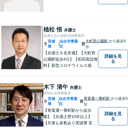
植松 悟
弁護士
弁護士法人植松法律事務所
大町西公園駅
から徒歩4
宮城
仙台市青葉
|
県
区
分
【弁護士６名所属】【大町西
詳細を見
公園駅徒歩4分】【初回面談無
る
料】新型コロナウイルス感染
拡大や業績の悪化によって、
借金でお困りの方へ解決策を
ご提案いたします。その他分
木下 清午
弁護士
野にも対応可能。相談者が十
花咲み法律事務所
分に理解できるよう丁寧に説
青葉通一番町駅
から徒歩5
宮城
仙台市青葉
|
明することを心がけていま
県
区
分
す。
【青葉通一番町駅から徒歩
詳細を見
圏】【弁護士歴10年以上】
る
【共著も多数あり実績豊 富】