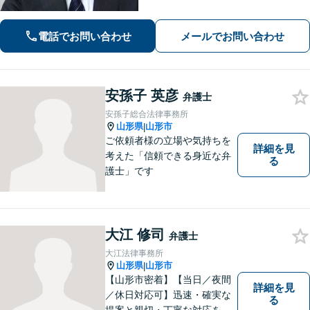
立場に立った解決をご提案します。
【休日・夜間相談可】
電話でお問い合わせ
メールでお問い合わせ
安孫子 英彦
弁護士
安孫子総合法律事務所
山形県
山形市
|
ご依頼者様の立場や気持ちを
詳細を見
考えた「信頼できる身近な弁
る
護士」です
大江 修司
弁護士
大江法律事務所
山形県
山形市
|
【山形市密着】【当日／夜間
詳細を見
／休日対応可】迅速・確実な
る