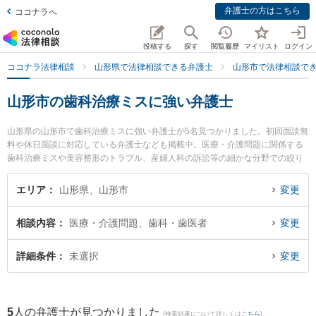
弁護士の方はこちら
ココナラへ
投稿する
探す
閲覧履歴
マイリスト
ログイン
ココナラ法律相談
山形県で法律相談できる弁護士
山形市で法律相談で
山形市の歯科治療ミスに強い弁護士
山形県の山形市で歯科治療ミスに強い弁護士が5名見つかりました。初回面談無
料や休日面談に対応している弁護士なども掲載中。医療・介護問題に関係する
歯科治療ミスや美容整形のトラブル、産婦人科の訴訟等の細かな分野での絞り
込み検索もでき便利です。特に及川法律事務所の及川 善大弁護士や樹氷の森法
律事務所の細江 大樹弁護士、菊川明法律事務所の森本 健一弁護士のプロフィー
エリア
山形県、山形市
変更
ル情報や弁護士費用、強みなどが注目されています。『山形市で土日や夜間に
発生した歯科治療ミスのトラブルを今すぐに弁護士に相談したい』『歯科治療
相談内容
医療・介護問題、歯科・歯医者
変更
ミスのトラブル解決の実績豊富な近くの弁護士を検索したい』『初回相談無料
で歯科治療ミスを法律相談できる山形市内の弁護士に相談予約したい』などで
お困りの相談者さんにおすすめです。
詳細条件
未選択
変更
5
人の弁護士が見つかりました
(検索結果について詳しくは
こちら
)