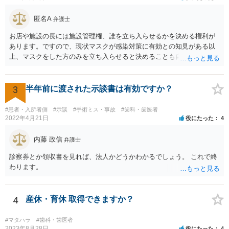
匿名A
弁護士
お店や施設の長には施設管理権、誰を立ち入らせるかを決める権利が
あります。ですので、現状マスクが感染対策に有効との知見がある以
上、マスクをした方のみを立ち入らせると決めることも自由であり、
不当な差別には当たらないと考えられます。 これが公衆浴場や旅館業
など公益的な側面のある業種ですと、公衆浴場法など各種業法で定め
られた理由以外での利用拒否は禁止されていますし、公の施設でもマ
3
半年前に渡された示談書は有効ですか？
スクなしだけでの利用拒否は問題となりえますが、民間のお店に対し
ては慰謝料の請求は認められないと考えられます。
#患者・入所者側
#示談
#手術ミス・事故
#歯科・歯医者
2022年4月21日
役にたった
4
内藤 政信
弁護士
診察券とか領収書を見れば、法人かどうかわかるでしょう。 これで終
わります。
4
産休・育休 取得できますか？
#マタハラ
#歯科・歯医者
2023年8月28日
役にたった
4