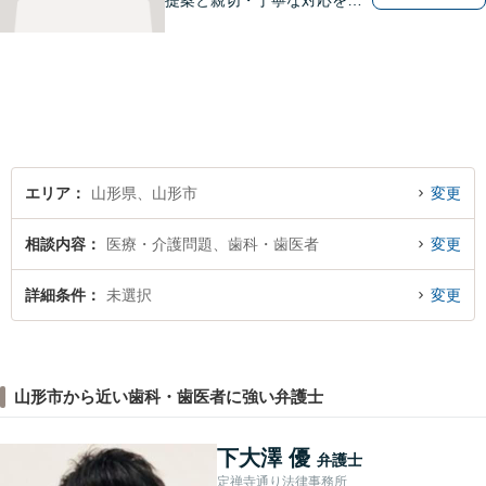
提案と親切・丁寧な対応をい
たします。必ず皆様のお力に
なりますので、お気軽にご相
談下さい。【法テラス利用
可】不安や問題について法的
リスクを説明し、見通しを立
て、より良い解決に導くお手
伝いをいたします。
エリア
山形県、山形市
変更
相談内容
医療・介護問題、歯科・歯医者
変更
詳細条件
未選択
変更
山形市から近い歯科・歯医者に強い弁護士
下大澤 優
弁護士
定禅寺通り法律事務所