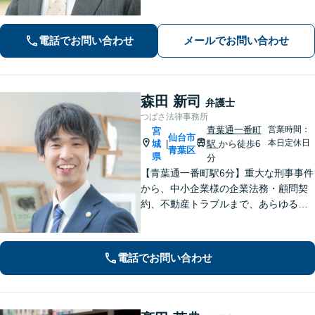
て安心してお任せいただけます。 【相
談料30分1,100円】【大町西公園駅1
電話でお問い合わせ
メールでお問い合わせ
分】【夜間・休日対応可能】
森田 新司
弁護士
つばさ法律事務所
青葉通一番町
営業時間：
宮
仙台市
本日定休日
城
駅
から徒歩6
|
青葉区
県
分
【青葉通一番町駅6分】重大な刑事事件
から、中小企業様の企業法務・顧問契
約、不動産トラブルまで、あらゆる法
律問題に全力を尽くします。ご相談い
ただくだけで解決の糸口が見える場合
もございます。一人で抱え込まず、ま
電話でお問い合わせ
ずは初回無料相談へご連絡ください。