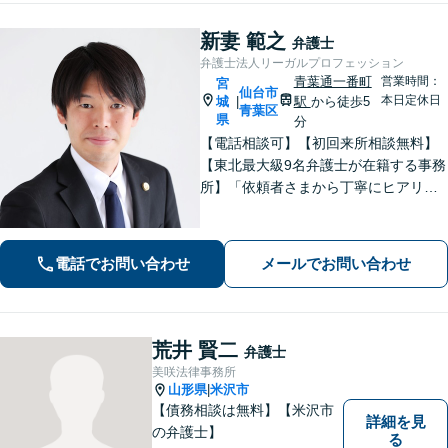
新妻 範之
弁護士
弁護士法人リーガルプロフェッション
青葉通一番町
営業時間：
宮
仙台市
本日定休日
城
駅
から徒歩5
|
青葉区
県
分
【電話相談可】【初回来所相談無料】
【東北最大級9名弁護士が在籍する事務
所】「依頼者さまから丁寧にヒアリン
グし、最適な離婚を提案」「不倫慰謝
料／請求する側・された側どちらも
可」多角的な視点で労働問題をサポー
電話でお問い合わせ
メールでお問い合わせ
ト【休日夜間相談可】【完全個室対
応】
荒井 賢二
弁護士
美咲法律事務所
山形県
米沢市
|
【債務相談は無料】【米沢市
詳細を見
の弁護士】
る