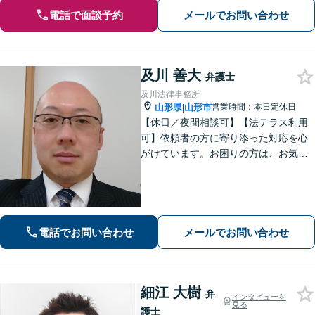
電話で面談予約
メールでお問い合わせ
及川 善大
弁護士
及川法律事務所
山形県
山形市
営業時間：本日定休日
|
【休日／夜間相談可】【法テラス利用
可】依頼者の方に寄り添った対応を心
がけています。お困りの方は、お気軽
にご相談ください。
電話でお問い合わせ
メールでお問い合わせ
細江 大樹
弁
インタビューを
見る
護士