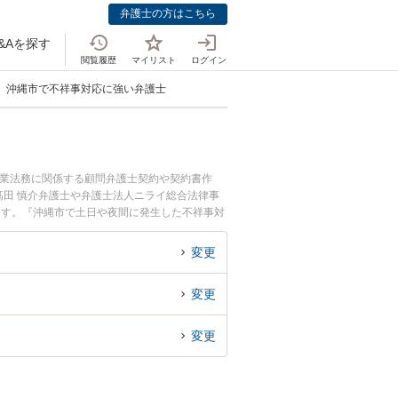
弁護士の方はこちら
&Aを探す
閲覧履歴
マイリスト
ログイン
沖縄市で不祥事対応に強い弁護士
企業法務に関係する顧問弁護士契約や契約書作
田 慎介弁護士や弁護士法人ニライ総合法律事
ます。『沖縄市で土日や夜間に発生した不祥事対
無料で不祥事対応を法律相談できる沖縄市内の弁
変更
変更
変更