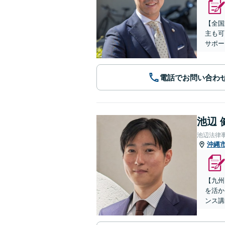
【全国
主も可
サポー
電話でお問い合わ
池辺 
池辺法律
沖縄
【九州
を活か
ンス講