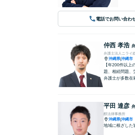
電話でお問い合わ
仲西 孝浩
弁護士法人ニライ
沖縄県
沖縄市
|
【年200件以
題、相続問題、
弁護士が多数在
平田 達彦
醇法律事務所
沖縄県
沖縄市
|
地域に根ざした