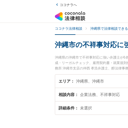
ココナラへ
ココナラ法律相談
沖縄県で法律相談できる
沖縄市の不祥事対応に
沖縄県の沖縄市で不祥事対応に強い弁護士が6
成・リーガルチェック、雇用契約書・就業規則
務所 沖縄市支店の仲西 孝浩弁護士、醇法律
応のトラブルを今すぐに弁護士に相談したい』
護士に相談予約したい』などでお困りの相談者
エリア
沖縄県、沖縄市
相談内容
企業法務、不祥事対応
詳細条件
未選択