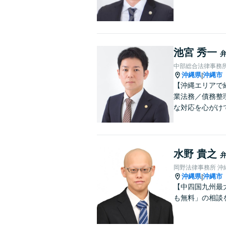
池宮 秀一
中部総合法律事務
沖縄県
沖縄市
|
【沖縄エリアで
業法務／債務整
な対応を心がけ
水野 貴之
岡野法律事務所 沖
沖縄県
沖縄市
|
【中四国九州最
も無料」の相談