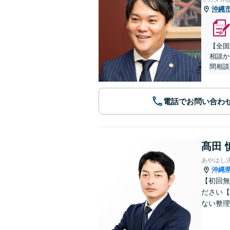
沖縄
【全国
相談か
間相談
電話でお問い合わ
髙田 
あやはし
沖縄
【初回無
ださい【
ない整理