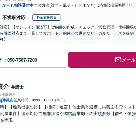
市
からも相談受付中
面談方法(対面・電話・ビデオなど)は応相談
営業時間：08:3
不祥事対応
料金表を見る
対応】【オンライン相談可】契約書の作成・チェック、労務管理、債権回収
ら訴訟対応まで一貫してサポート。的確かつ迅速なリーガルサービスを提供
可】
せ
メール
慎介
弁護士
法律事務所
県
沖縄市
営業時間：09:00~19:00（平日）
|
料】【離島出張対応】【相続・遺言】他士業と連携し納税面もワンスト
刑事事件】迅速対応で無罪獲得や勾留請求却下の実績多数【借金・債務
を実現