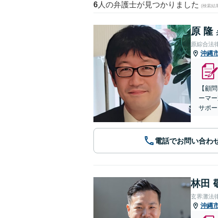
6
人の弁護士が見つかりました
(検索結
原 隆
原綜合法
沖縄
【顧問
ーマー
サポー
電話でお問い合わ
林田 
玄界灘法
沖縄