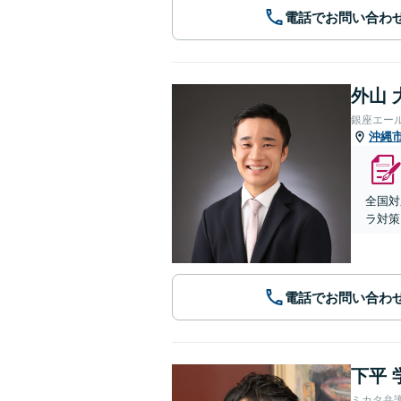
電話でお問い合わ
外山 
銀座エー
沖縄
全国対
ラ対策
電話でお問い合わ
下平 
ミカタ弁