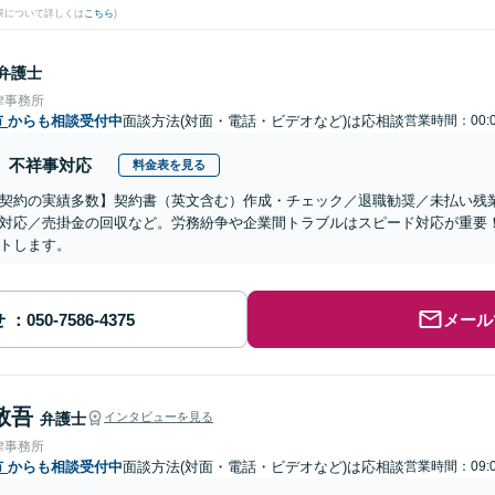
果について詳しくは
こちら
)
弁護士
律事務所
市
からも相談受付中
面談方法(対面・電話・ビデオなど)は応相談
営業時間：00:0
不祥事対応
料金表を見る
契約の実績多数】契約書（英文含む）作成・チェック／退職勧奨／未払い残
対応／売掛金の回収など。労務紛争や企業間トラブルはスピード対応が重要
トします。
せ
メール
敬吾
弁護士
インタビューを見る
律事務所
市
からも相談受付中
面談方法(対面・電話・ビデオなど)は応相談
営業時間：09:0