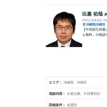
比嘉 佑哉
岡野法律事務所 沖
沖縄県
沖縄市
|
【中四国九州最
も無料」の相談
エリア
沖縄県、沖縄市
相談内容
企業法務、不祥事対応
詳細条件
未選択