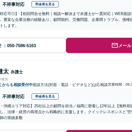
不祥事対応
料金表を見る
対応可◎】【初回問合せ無料｜相談〜解決まで弁護士が一貫対応｜WEB面談
。豊富な企業法務の経験あり。顧問契約、労働問題、企業間トラブル、債権
トします。
せ
メール
健太
弁護士
事務所
市
からも相談受付中
面談方法(対面・電話・ビデオなど)は応相談
営業時間：09:3
不祥事対応
料金表を見る
・沖縄エリア対応】25社以上の顧問を担当／福岡に密着し12年以上【無料
し、法律・経営の両視点から戦略的に支援します。クイックレスポンスと”空
師の実績多数