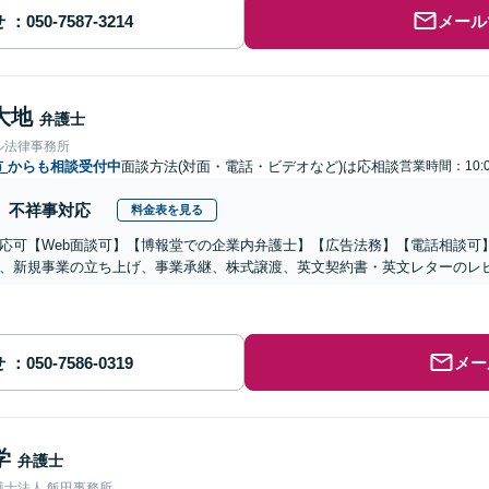
せ
メール
大地
弁護士
ル法律事務所
市
からも相談受付中
面談方法(対面・電話・ビデオなど)は応相談
営業時間：10:0
不祥事対応
料金表を見る
応可【Web面談可】【博報堂での企業内弁護士】【広告法務】【電話相談可】Yo
、新規事業の立ち上げ、事業承継、株式譲渡、英文契約書・英文レターのレ
せ
メー
学
弁護士
護士法人 飯田事務所