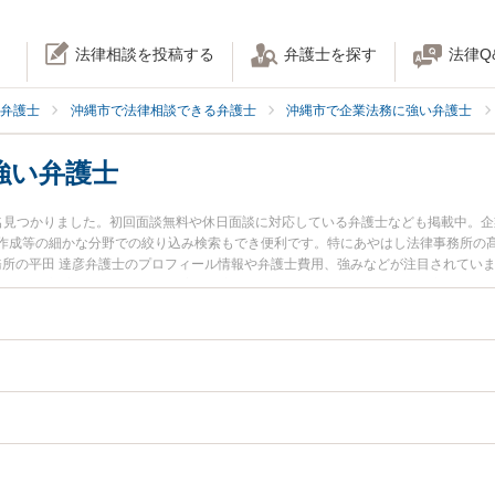
法律相談を投稿する
弁護士を探す
法律Q
弁護士
沖縄市で法律相談できる弁護士
沖縄市で企業法務に強い弁護士
強い弁護士
名見つかりました。初回面談無料や休日面談に対応している弁護士なども掲載中。
作成等の細かな分野での絞り込み検索もでき便利です。特にあやはし法律事務所の髙
事務所の平田 達彦弁護士のプロフィール情報や弁護士費用、強みなどが注目されてい
『不祥事対応のトラブル解決の実績豊富な近くの弁護士を検索したい』『初回相談
さんにおすすめです。