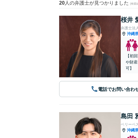
20
人の弁護士が見つかりました
(検索
桜井 
弁護士法人
沖縄
【初回
や財産
可】
電話でお問い合わ
島田 
ベリーベ
沖縄