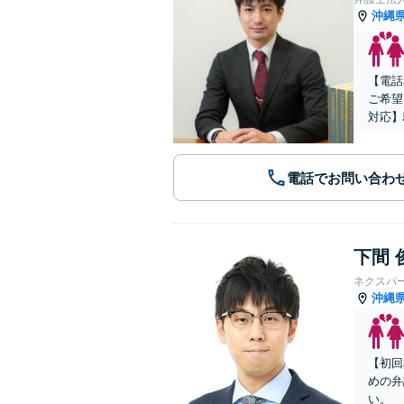
沖縄
【電話
ご希望
対応】
電話でお問い合わ
下間 
ネクスパ
沖縄
【初回
めの弁
い。