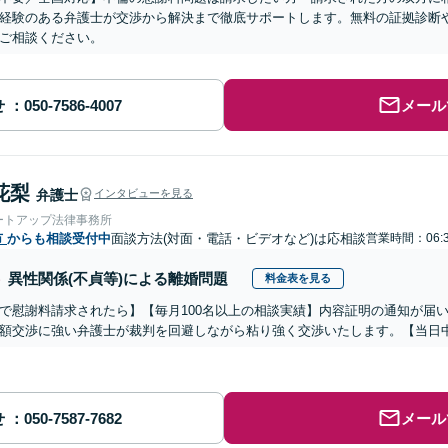
経験のある弁護士が交渉から解決まで徹底サポートします。無料の証拠診断
ご相談ください。
せ
メール
花梨
弁護士
インタビューを見る
ートアップ法律事務所
市
からも相談受付中
面談方法(対面・電話・ビデオなど)は応相談
営業時間：06:
異性関係(不貞等)による離婚問題
料金表を見る
で慰謝料請求されたら】【毎月100名以上の相談実績】内容証明の通知が届
額交渉に強い弁護士が裁判を回避しながら粘り強く交渉いたします。【当日中
せ
メール