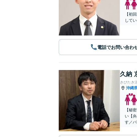
【初回
してい
電話でお問い合わ
久納 
きびたき
沖縄
【秘密
い【弁
す／バ