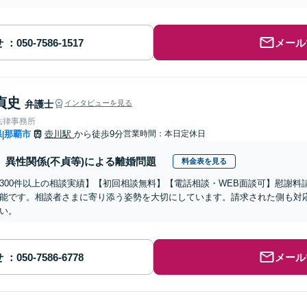
せ
メール
貞史
弁護士
インタビューを見る
法律事務所
県
那覇市
壺川駅
から徒歩9分
営業時間：本日定休日
|
異性関係(不貞等)による離婚問題
料金表を見る
300件以上の相談実績】【初回相談無料】【電話相談・WEB面談可】慰謝
能です。相談者さまに寄り添う姿勢を大切にしています。請求された側も対
い。
せ
メール