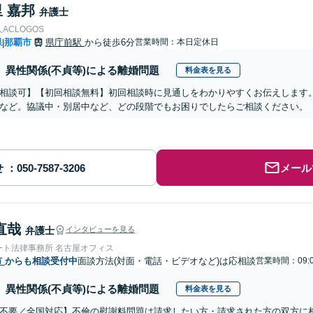
 嘉邦
弁護士
ACLOGOS
県
那覇市
県庁前駅
から徒歩6分
営業時間：本日定休日
|
異性関係(不貞等)による離婚問題
料金表を見る
相談可】【初回相談無料】初回相談時に見通しをわかりやすくお伝えします
など。協議中・別居中など、どの段階でもお困りでしたらご相談ください。【
せ
メール
直哉
弁護士
インタビューを見る
ート法律事務所 名古屋オフィス
市
からも相談受付中
面談方法(対面・電話・ビデオなど)は応相談
営業時間：09:
異性関係(不貞等)による離婚問題
料金表を見る
不要／全国対応】不倫の慰謝料問題は請求したい方・請求された方の双方に