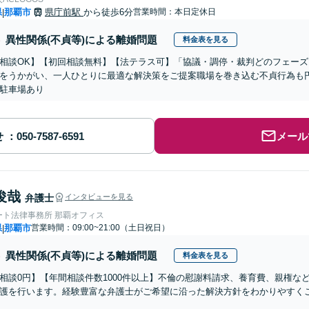
県
那覇市
県庁前駅
から徒歩6分
営業時間：本日定休日
|
異性関係(不貞等)による離婚問題
料金表を見る
相談OK】【初回相談無料】【法テラス可】「協議・調停・裁判どのフェーズ
をうかがい、一人ひとりに最適な解決策をご提案職場を巻き込む不貞行為も
駐車場あり
せ
メール
俊哉
弁護士
インタビューを見る
ート法律事務所 那覇オフィス
県
那覇市
営業時間：09:00~21:00（土日祝日）
|
異性関係(不貞等)による離婚問題
料金表を見る
相談0円】【年間相談件数1000件以上】不倫の慰謝料請求、養育費、親権な
護を行います。経験豊富な弁護士がご希望に沿った解決方針をわかりやすく