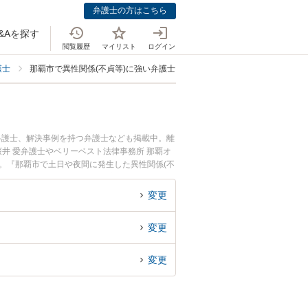
弁護士の方はこちら
&Aを探す
閲覧履歴
マイリスト
ログイン
護士
那覇市で異性関係(不貞等)に強い弁護士
弁護士、解決事例を持つ弁護士なども掲載中。離
井 愛弁護士やベリーベスト法律事務所 那覇オ
。『那覇市で土日や夜間に発生した異性関係(不
近くの弁護士を検索したい』『初回相談無料で異
変更
変更
変更