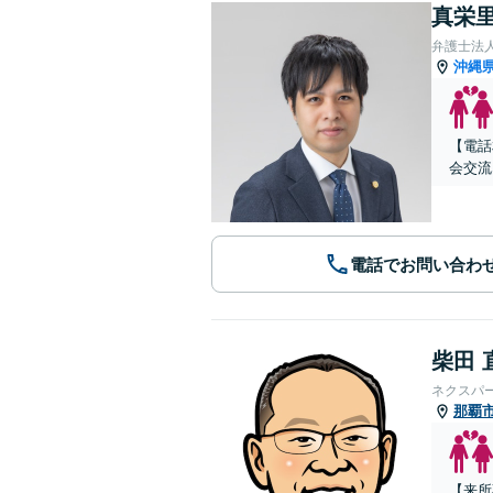
真栄里
弁護士法人
沖縄
【電話
会交流
電話でお問い合わ
柴田 
ネクスパ
那覇
【来所