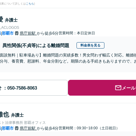
結果について詳しくは
こちら
)
愛
弁護士
ACLOGOS
県
那覇市
県庁前駅
から徒歩6分
営業時間：本日定休日
|
異性関係(不貞等)による離婚問題
料金表を見る
面談無料｜駐車場あり】離婚問題の実績多数！男女問わず幅広く対応。離婚
分与、養育費、慰謝料、年金分割など。期限のある手続きもありますので、お
せ
メール
雅也
弁護士
スト法律事務所 那覇オフィス
県
那覇市
県庁前駅
から徒歩4分
営業時間：09:30~18:00（土日祝日）
|