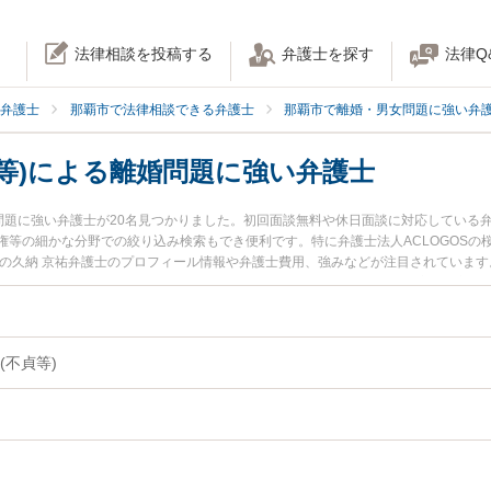
法律相談を投稿する
弁護士を探す
法律Q
弁護士
那覇市で法律相談できる弁護士
那覇市で離婚・男女問題に強い弁
等)による離婚問題に強い弁護士
婚問題に強い弁護士が20名見つかりました。初回面談無料や休日面談に対応している
等の細かな分野での絞り込み検索もでき便利です。特に弁護士法人ACLOGOSの桜
所の久納 京祐弁護士のプロフィール情報や弁護士費用、強みなどが注目されています
護士に相談したい』『異性関係(不貞等)による離婚問題のトラブル解決の実績豊富な
きる那覇市内の弁護士に相談予約したい』などでお困りの相談者さんにおすすめです。
(不貞等)