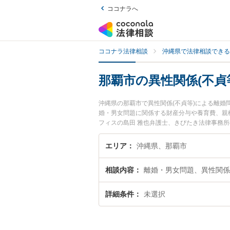
ココナラへ
ココナラ法律相談
沖縄県で法律相談できる
那覇市の異性関係(不貞
沖縄県の那覇市で異性関係(不貞等)による離
婚・男女問題に関係する財産分与や養育費、親権
フィスの島田 雅也弁護士、きびたき法律事務
貞等)による離婚問題のトラブルを今すぐに弁
性関係(不貞等)による離婚問題を法律相談で
エリア
沖縄県、那覇市
相談内容
離婚・男女問題、異性関係
詳細条件
未選択