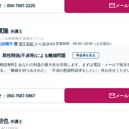
せ
メール
寛隆
弁護士
スト法律事務所 那覇オフィス
県
那覇市
県庁前駅
から徒歩4分
営業時間：09:30~18:00（土日祝日）
|
異性関係(不貞等)による離婚問題
料金表を見る
相談無料】あなたの利益の最大化を目指します。まずは電話・メールで状況
る」「離婚を切り出された」「不貞の慰謝料請求をしたい」等お任せくださ
せ
メール
朝也
弁護士
ACLOGOS