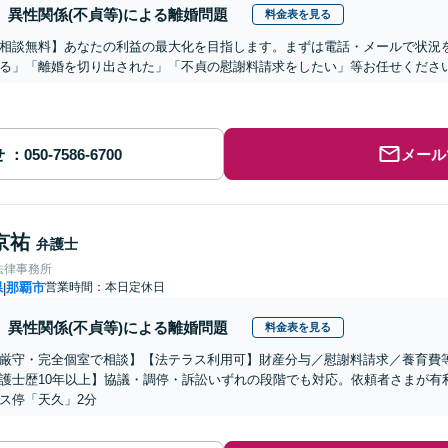
異性関係(不貞等)による離婚問題
料金表を見る
相談無料】あなたの利益の最大化を目指します。まずは電話・メールで状況
る」「離婚を切り出された」「不貞の慰謝料請求をしたい」等お任せくださ
せ
メール
京祐
弁護士
法律事務所
県
那覇市
営業時間：本日定休日
|
異性関係(不貞等)による離婚問題
料金表を見る
厳守・完全個室で相談】【法テラス利用可】財産分与／慰謝料請求／養育費
護士歴10年以上】協議・調停・訴訟いずれの段階でも対応。依頼者さまが有
ス停「天久」2分