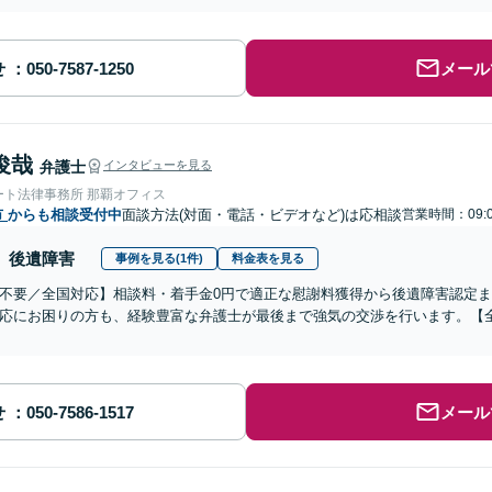
せ
メール
俊哉
弁護士
インタビューを見る
ート法律事務所 那覇オフィス
市
からも相談受付中
面談方法(対面・電話・ビデオなど)は応相談
営業時間：09:
後遺障害
事例を見る(1件)
料金表を見る
不要／全国対応】相談料・着手金0円で適正な慰謝料獲得から後遺障害認定
応にお困りの方も、経験豊富な弁護士が最後まで強気の交渉を行います。【全
せ
メール