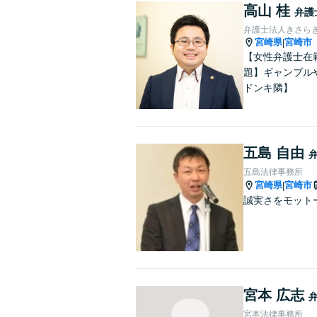
高山 桂
弁護
弁護士法人きさら
宮崎県
宮崎市
|
【女性弁護士在
題】ギャンブル
ドンキ隣】
五島 自由
五島法律事務所
宮崎県
宮崎市
|
誠実さをモット
宮本 広志
宮本法律事務所