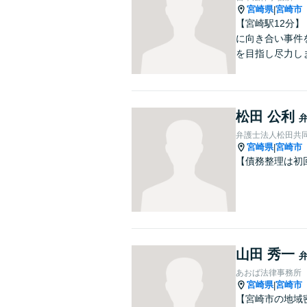
宮崎県
宮崎市
|
【宮崎駅12分
に向き合い事件
を目指し尽力し
松田 公利
弁護士法人松田共
宮崎県
宮崎市
|
【債務整理は初
山田 秀一
あおば法律事務所
宮崎県
宮崎市
|
【宮崎市の地域