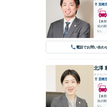
宮崎
【来所
社の対
い。
電話でお問い合わ
北澤 
ネクスパ
宮崎
【来所
社の対
い。