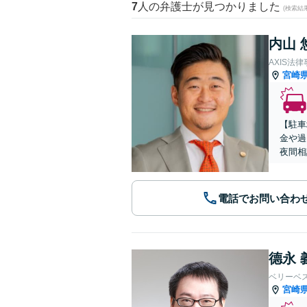
7
人の弁護士が見つかりました
(検索結
内山 
AXIS法
宮崎
【駐車
金や過
夜間相
電話でお問い合わ
德永 
ベリーベ
宮崎