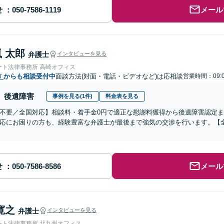
せ
メール
 太郎
弁護士
インタビューを見る
ート法律事務所 高崎オフィス
市
からも相談受付中
面談方法(対面・電話・ビデオなど)は応相談
営業時間：09:
後遺障害
事例を見る(1件)
料金表を見る
不要／全国対応】相談料・着手金0円で適正な慰謝料獲得から後遺障害認定
応にお困りの方も、経験豊富な弁護士が最後まで強気の交渉を行います。【全
せ
メール
寛之
弁護士
インタビューを見る
ート法律事務所 北九州オフィス