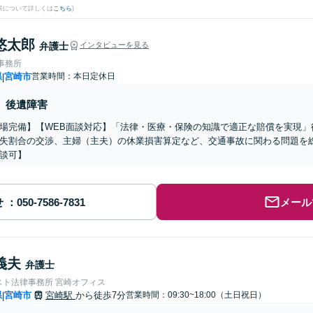
果について詳しくは
こちら
)
悠太郎
弁護士
インタビューを見る
律事務所
県
宮崎市
営業時間：本日定休日
|
後遺障害
場完備】【WEB面談対応】「法律・医療・保険の知識で適正な賠償を実現」
失割合の交渉、主婦（主夫）の休業損害算定など、交通事故に関わる問題を
談可】
せ
メール
義夫
弁護士
スト法律事務所 宮崎オフィス
県
宮崎市
宮崎駅
から徒歩7分
営業時間：09:30~18:00（土日祝日）
|