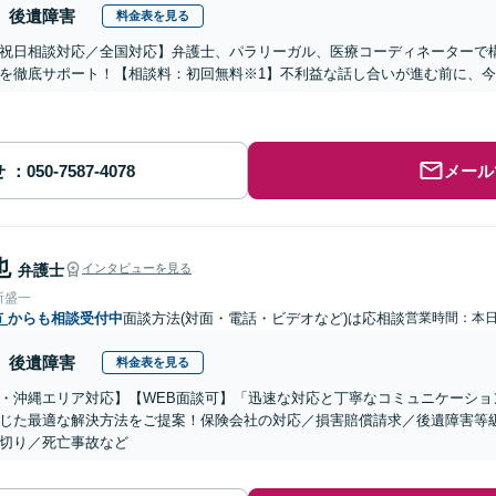
後遺障害
料金表を見る
祝日相談対応／全国対応】弁護士、パラリーガル、医療コーディネーターで
を徹底サポート！【相談料：初回無料※1】不利益な話し合いが進む前に、
せ
メール
也
弁護士
インタビューを見る
所盛一
市
からも相談受付中
面談方法(対面・電話・ビデオなど)は応相談
営業時間：本
後遺障害
料金表を見る
・沖縄エリア対応】【WEB面談可】「迅速な対応と丁寧なコミュニケーショ
じた最適な解決方法をご提案！保険会社の対応／損害賠償請求／後遺障害等
切り／死亡事故など