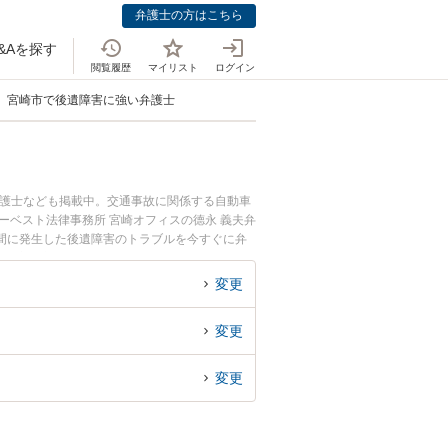
弁護士の方はこちら
&Aを探す
閲覧履歴
マイリスト
ログイン
宮崎市で後遺障害に強い弁護士
弁護士なども掲載中。交通事故に関係する自動車
ーベスト法律事務所 宮崎オフィスの德永 義夫弁
間に発生した後遺障害のトラブルを今すぐに弁
きる宮崎市内の弁護士に相談予約したい』などで
変更
変更
変更