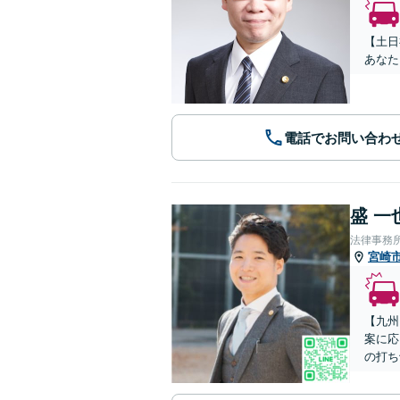
【土日
あなた
電話でお問い合わ
盛 一
法律事務
宮崎
【九州
案に応
の打ち