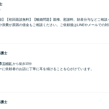
士
ぎ
籍】【初回面談無料】【離婚問題】親権、慰謝料、財産分与などご相談
や浪費が原因の借金もご相談ください。ご依頼後はLINEやメールでの
弁護士
宮崎駅
から徒歩10分
ーに依頼者のお話に丁寧に耳を傾けることを心がけています。
弁護士