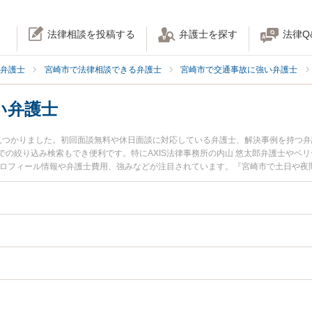
法律相談を投稿する
弁護士を探す
法律Q
弁護士
宮崎市で法律相談できる弁護士
宮崎市で交通事故に強い弁護士
い弁護士
見つかりました。初回面談無料や休日面談に対応している弁護士、解決事例を持つ
の絞り込み検索もでき便利です。特にAXIS法律事務所の内山 悠太郎弁護士やベリ
プロフィール情報や弁護士費用、強みなどが注目されています。『宮崎市で土日や夜
の実績豊富な近くの弁護士を検索したい』『初回相談無料で後遺障害を法律相談で