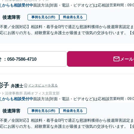
市
からも相談受付中
面談方法(対面・電話・ビデオなど)は応相談
営業時間：09:
後遺障害
事例を見る(1件)
料金表を見る
不要／全国対応】相談料・着手金0円で適正な慰謝料獲得から後遺障害認定
応にお困りの方も、経験豊富な弁護士が最後まで強気の交渉を行います。【全
せ
メール
彩子
弁護士
インタビューを見る
ート法律事務所 高崎オフィス太田支部
市
からも相談受付中
面談方法(対面・電話・ビデオなど)は応相談
営業時間：09:
後遺障害
事例を見る(1件)
料金表を見る
不要／全国対応】相談料・着手金0円で適正な慰謝料獲得から後遺障害認定
応にお困りの方も、経験豊富な弁護士が最後まで強気の交渉を行います。【全