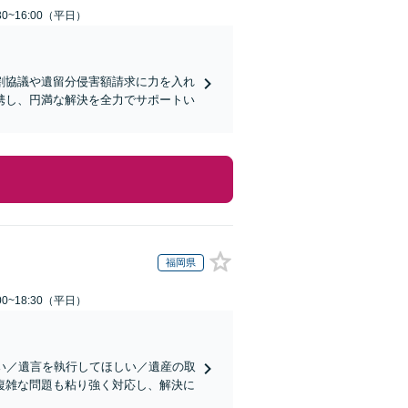
0~16:00（平日）
割協議や遺留分侵害額請求に力を入れ
携し、円満な解決を全力でサポートい
福岡県
0~18:30（平日）
い／遺言を執行してほしい／遺産の取
複雑な問題も粘り強く対応し、解決に