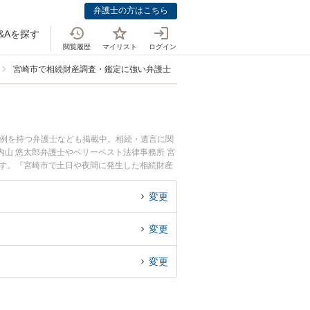
弁護士の方はこちら
&Aを探す
閲覧履歴
マイリスト
ログイン
宮崎市で相続財産調査・鑑定に強い弁護士
事例を持つ弁護士なども掲載中。相続・遺言に関
山 悠太郎弁護士やベリーベスト法律事務所 宮
ます。『宮崎市で土日や夜間に発生した相続財産
たい』『初回相談無料で相続財産調査・鑑定を法
変更
変更
変更