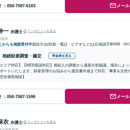
せ
メール
伸一
弁護士
インタビューを見る
事務所
市
からも相談受付中
面談方法(対面・電話・ビデオなど)は応相談
営業時間：09:0
相続財産調査・鑑定
料金表を見る
エリア対応】【WEB面談対応】相続人の調査から遺産分割協議、場合によっ
ポートいたします。財産管理のお悩みから遺言書作成まで対応「事業を次世
完全個室相談】
せ
メール
麻衣
弁護士
インタビューを見る
﨑法律事務所