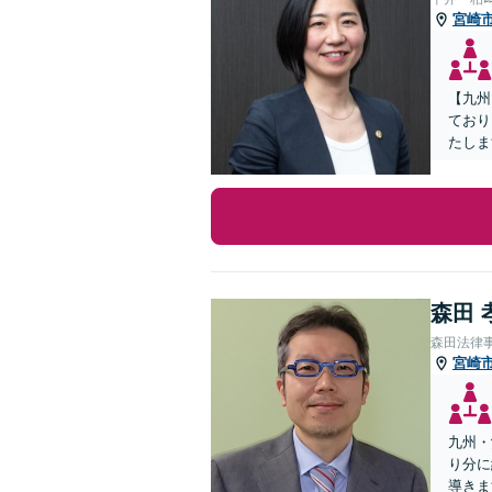
宮崎
【九州
ており
たしま
森田 
森田法律
宮崎
九州・
り分に
導きま