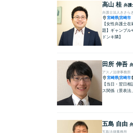
高山 桂
弁護
弁護士法人きさら
宮崎県
宮崎市
|
【女性弁護士在
題】ギャンブル
ドンキ隣】
田所 伸吾
アスノ法律事務所
宮崎県
宮崎市
|
【当日・翌日相
ス関係（景表法
五島 自由
五島法律事務所