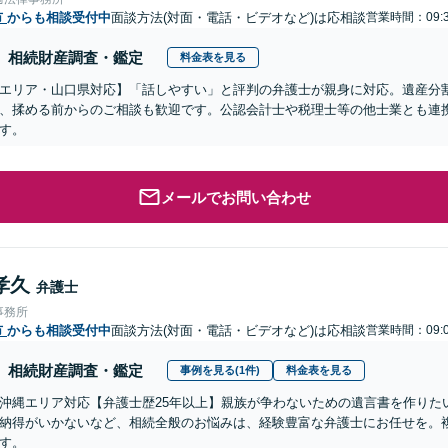
市
からも相談受付中
面談方法(対面・電話・ビデオなど)は応相談
営業時間：09:3
相続財産調査・鑑定
料金表を見る
エリア・山口県対応】「話しやすい」と評判の弁護士が親身に対応。遺産分
、揉める前からのご相談も歓迎です。公認会計士や税理士等の他士業とも連
す。
メールでお問い合わせ
孝久
弁護士
事務所
市
からも相談受付中
面談方法(対面・電話・ビデオなど)は応相談
営業時間：09:0
相続財産調査・鑑定
事例を見る(1件)
料金表を見る
沖縄エリア対応【弁護士歴25年以上】親族が争わないための遺言書を作りた
納得がいかないなど、相続全般のお悩みは、経験豊富な弁護士にお任せを。
す。