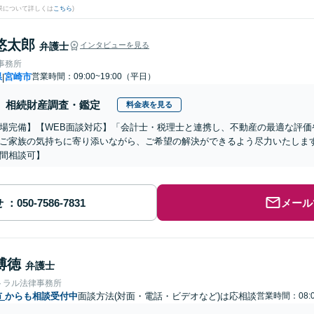
果について詳しくは
こちら
)
悠太郎
弁護士
インタビューを見る
律事務所
県
宮崎市
営業時間：09:00~19:00（平日）
|
相続財産調査・鑑定
料金表を見る
場完備】【WEB面談対応】「会計士・税理士と連携し、不動産の最適な評価
ご家族の気持ちに寄り添いながら、ご希望の解決ができるよう尽力いたしま
間相談可】
せ
メール
博徳
弁護士
トラル法律事務所
市
からも相談受付中
面談方法(対面・電話・ビデオなど)は応相談
営業時間：08:0