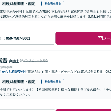
相続財産調査・鑑定
料金表を見る
電話予約受付可】九州で相続問題や不動産が絡む家族問題で弁護士をお探しなら熊
288-2193)へ／感情的対立を避けながら適切な解決を目指します【LINE24
せ
メー
 俊吾
インタビューを見る
弁護士
法律事務所
市
からも相談受付中
面談方法(対面・電話・ビデオなど)は応相談
営業時間：09:0
相続財産調査・鑑定
料金表を見る
全域で対応いたします】【初回相談無料】様々な相続トラブルのほか、「争
なくご相談ください。