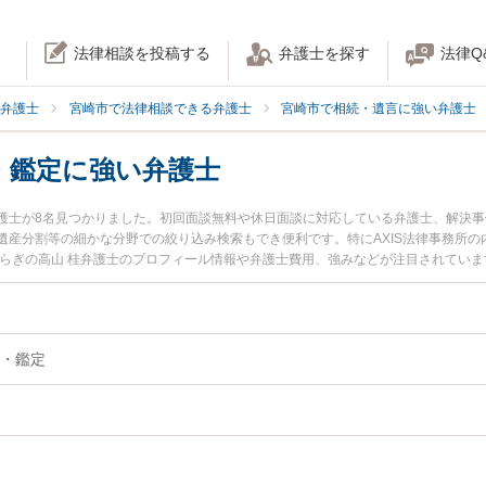
法律相談を投稿する
弁護士を探す
法律Q
弁護士
宮崎市で法律相談できる弁護士
宮崎市で相続・遺言に強い弁護士
・鑑定に強い弁護士
護士が8名見つかりました。初回面談無料や休日面談に対応している弁護士、解決
産分割等の細かな分野での絞り込み検索もでき便利です。特にAXIS法律事務所の内
さらぎの高山 桂弁護士のプロフィール情報や弁護士費用、強みなどが注目されてい
したい』『相続財産調査・鑑定のトラブル解決の実績豊富な近くの弁護士を検索し
い』などでお困りの相談者さんにおすすめです。
・鑑定