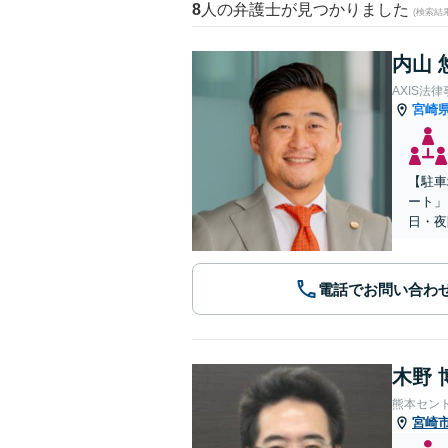
8
人の弁護士が見つかりました
(検索結
内山 
AXIS法
宮崎
【駐車
ート」
日・夜
電話でお問い合わ
木野 
熊本セン
宮崎