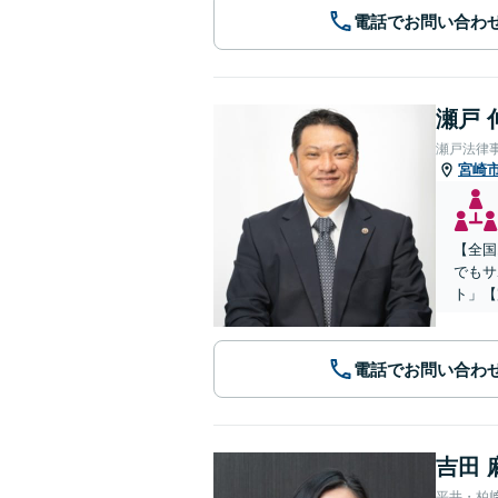
電話でお問い合わ
瀬戸 
瀬戸法律
宮崎
【全国
でもサ
ト」【
電話でお問い合わ
吉田 
平井・柏