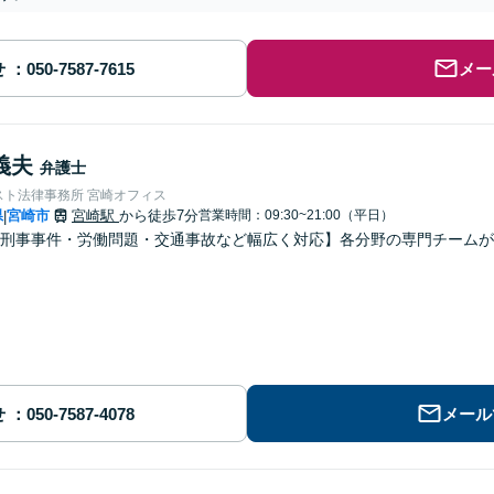
せ
メー
義夫
弁護士
スト法律事務所 宮崎オフィス
県
宮崎市
宮崎駅
から徒歩7分
営業時間：09:30~21:00（平日）
|
・刑事事件・労働問題・交通事故など幅広く対応】各分野の専門チーム
せ
メール