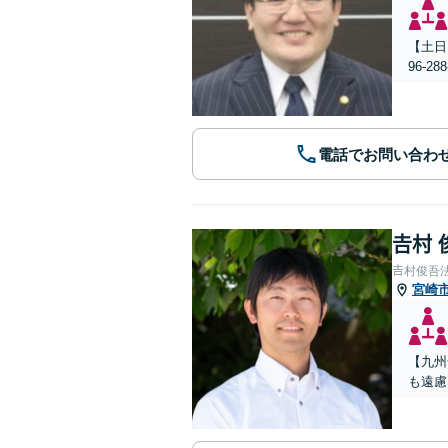
【土日
96-
電話でお問い合わ
𠮷村
𠮷村俊吾
宮崎
【九州
も遠慮