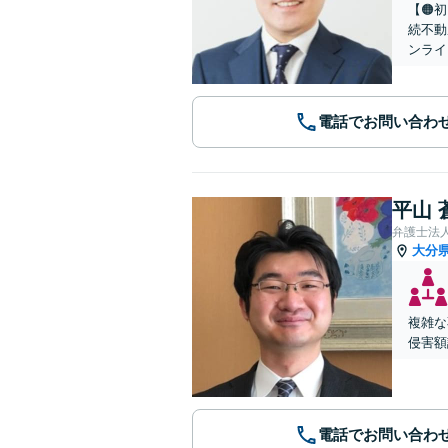
【🟠
続不動
ンライ
電話でお問い合わ
平山 
弁護士法
大分
複雑な
侵害額
電話でお問い合わ