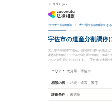
ココナラへ
ココナラ法律相談
大分県で法律相談できる
宇佐市の遺産分割調停
大分県の宇佐市で遺産分割調停に強い弁護士が
家族間の相続トラブルや認知症の相続、遺産分
みなどが注目されています。『宇佐市で土日や
を検索したい』『初回相談無料で遺産分割調停
エリア
大分県、宇佐市
相談内容
相続・遺言、調停
詳細条件
未選択