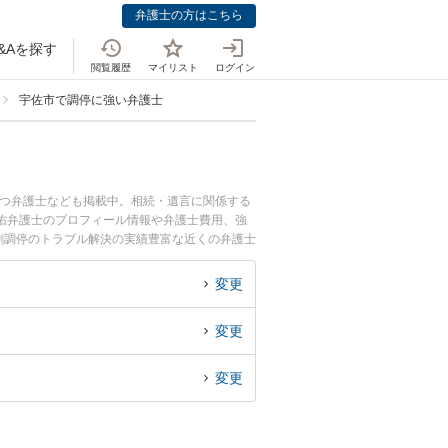
弁護士の方はこちら
&Aを探す
閲覧履歴
マイリスト
ログイン
宇佐市で調停に強い弁護士
持つ弁護士なども掲載中。相続・遺言に関係する
佑弁護士のプロフィール情報や弁護士費用、強
割調停のトラブル解決の実績豊富な近くの弁護士
におすすめです。
変更
変更
変更