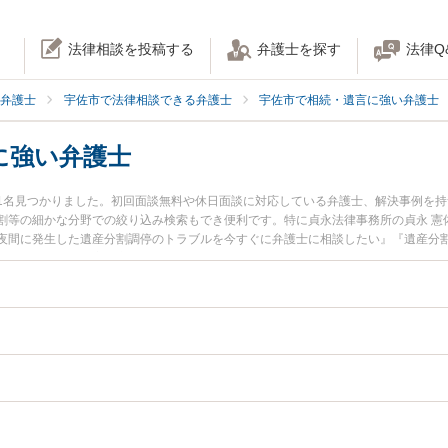
法律相談を投稿する
弁護士を探す
法律Q
弁護士
宇佐市で法律相談できる弁護士
宇佐市で相続・遺言に強い弁護士
に強い弁護士
1名見つかりました。初回面談無料や休日面談に対応している弁護士、解決事例を
割等の細かな分野での絞り込み検索もでき便利です。特に貞永法律事務所の貞永 憲
夜間に発生した遺産分割調停のトラブルを今すぐに弁護士に相談したい』『遺産分
を法律相談できる宇佐市内の弁護士に相談予約したい』などでお困りの相談者さん