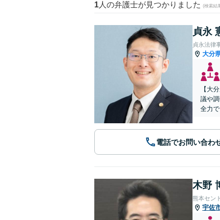
1
人の弁護士が見つかりました
(検索結
貞永 
貞永法律
大分
【大分
議や調
全力で
電話でお問い合わ
木野 
熊本セン
宇佐