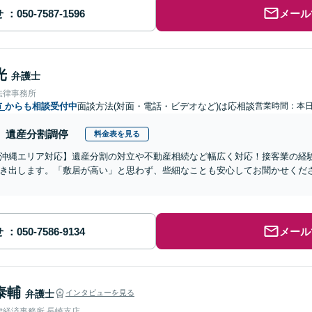
せ
メール
光
弁護士
法律事務所
市
からも相談受付中
面談方法(対面・電話・ビデオなど)は応相談
営業時間：本
遺産分割調停
料金表を見る
沖縄エリア対応】遺産分割の対立や不動産相続など幅広く対応！接客業の経
き出します。「敷居が高い」と思わず、些細なことも安心してお聞かせくだ
せ
メール
泰輔
弁護士
インタビューを見る
律経済事務所 長崎支店