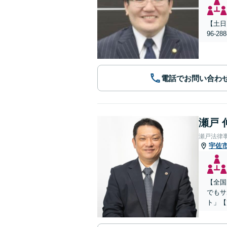
【土日
96-
電話でお問い合わ
瀬戸 
瀬戸法律
宇佐
【全国
でもサ
ト」【