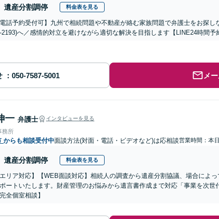
遺産分割調停
料金表を見る
電話予約受付可】九州で相続問題や不動産が絡む家族問題で弁護士をお探しなら熊
288-2193)へ／感情的対立を避けながら適切な解決を目指します【LINE24
せ
メー
伸一
弁護士
インタビューを見る
事務所
市
からも相談受付中
面談方法(対面・電話・ビデオなど)は応相談
営業時間：本
遺産分割調停
料金表を見る
エリア対応】【WEB面談対応】相続人の調査から遺産分割協議、場合によっ
ポートいたします。財産管理のお悩みから遺言書作成まで対応「事業を次世
完全個室相談】