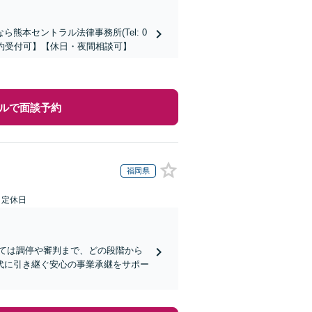
本セントラル法律事務所(Tel: 0
時間予約受付可】【休日・夜間相談可】
ルで面談予約
福岡県
日定休日
ては調停や審判まで、どの段階から
代に引き継ぐ安心の事業承継をサポー