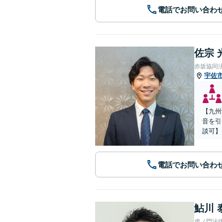
電話でお問い合わ
佐宗 
赤坂協同
宇佐
【九州
音を引
談可】
電話でお問い合わ
鮎川 
虎ノ門法