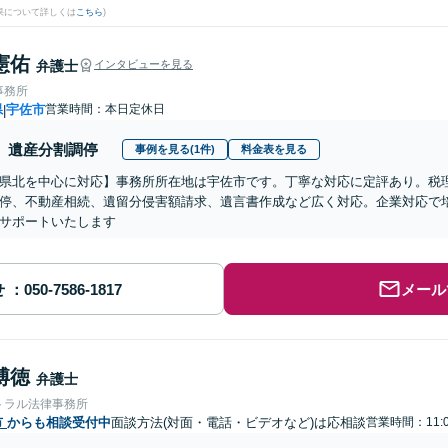
果について詳しくは
こちら
)
憲佑
弁護士
インタビューを見る
事務所
県
宇佐市
営業時間：本日定休日
|
遺産分割調停
事例を見る(1件)
料金表を見る
県北を中心に対応】事務所所在地は宇佐市です。丁寧な対応に定評あり。税
停、不動産相続、遺留分侵害額請求、遺言書作成など広く対応。企業対応で
サポートいたします
せ
メール
博徳
弁護士
トラル法律事務所
市
からも相談受付中
面談方法(対面・電話・ビデオなど)は応相談
営業時間：11: