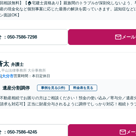
初回相談無料】【🏠宅建士資格あり】親族間のトラブルが深刻化しないよう
産の現金化など個別事案に応じた最善の解決を図っていきます。認知症など
ン面談OK】
せ
メール
蒼太
弁護士
人平山法律事務所 大分事務所
県
大分市
営業時間：本日定休日
|
遺産分割調停
事例を見る(1件)
料金表を見る
不動産相続でお困りの方はご相談ください！預金の使い込み／寄与分／遺産
請求も対応可】正当に財産分与されるように調停でしっかり対応！相続トラ
せ
メー