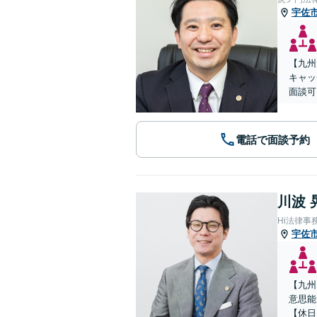
宇佐
【九州
キャッ
面談可
電話で面談予約
川波 
Hi法律事
宇佐
【九州
意思能
【休日