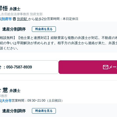
昇悟
弁護士
人古庄総合法律事務所 別府支部
県
別府市
別府駅
から徒歩2分
営業時間：本日定休日
|
遺産分割調停
料金表を見る
相談無料】【他士業と連携対応】経験豊富な複数の弁護士が対応。不動産の
続の争いは早期解決が求められます。相手方の弁護士から連絡が来た、弁護
談ください。
せ
メー
 慧
弁護士
事務所
県
大分市
営業時間：09:30~21:00（土日祝日）
|
遺産分割調停
料金表を見る