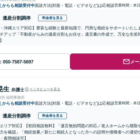
市
からも相談受付中
面談方法(対面・電話・ビデオなど)は応相談
営業時間：本
遺産分割調停
料金表を見る
・沖縄エリア対応】豊富な経験と最新知識で、円滑な相続をサポートいたし
チアップ「不動産がらみの遺産分割もお任せ」遺言書の作成で、万全な生前
】
メー
晃生
弁護士
インタビューを見る
務所 福岡事務所
市
からも相談受付中
面談方法(対面・電話・ビデオなど)は応相談
営業時間：本
遺産分割調停
料金表を見る
エリア対応】【初回相談無料】「遺言無効問題の対応／老人ホームから聴取
力を確認」「相続放棄／新たに相続人となった方への説明や債権者への適切
・夜間相談可】