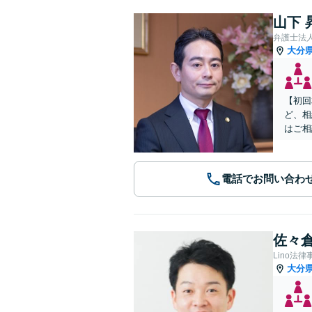
山下 
弁護士法
大分
【初回
ど、相
はご相
電話でお問い合わ
佐々倉
Lino法律
大分