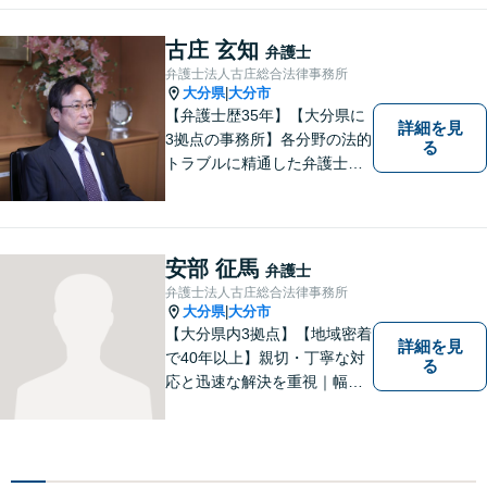
古庄 玄知
弁護士
弁護士法人古庄総合法律事務所
大分県
大分市
|
【弁護士歴35年】【大分県に
詳細を見
3拠点の事務所】各分野の法的
る
トラブルに精通した弁護士で
す。依頼者の心情にとことん
寄り添い、迅速な対応を目指
します。お気軽に相談しやす
いアットホームな雰囲気の事
安部 征馬
弁護士
務所です。
弁護士法人古庄総合法律事務所
大分県
大分市
|
【大分県内3拠点】【地域密着
詳細を見
で40年以上】親切・丁寧な対
る
応と迅速な解決を重視｜幅広
い法律問題に対応し、ご相談
者さまの不安に寄り添いなが
ら最善の解決を目指します
【別府・杵築にも拠点】