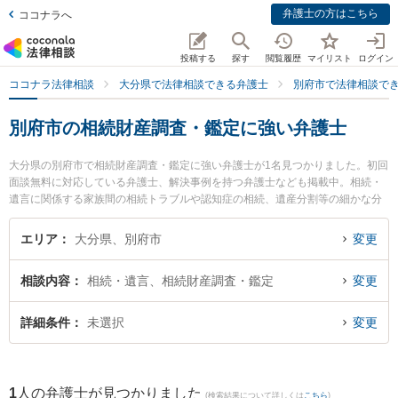
弁護士の方はこちら
ココナラへ
投稿する
探す
閲覧履歴
マイリスト
ログイン
ココナラ法律相談
大分県で法律相談できる弁護士
別府市で法律相談で
別府市の相続財産調査・鑑定に強い弁護士
大分県の別府市で相続財産調査・鑑定に強い弁護士が1名見つかりました。初回
面談無料に対応している弁護士、解決事例を持つ弁護士なども掲載中。相続・
遺言に関係する家族間の相続トラブルや認知症の相続、遺産分割等の細かな分
野での絞り込み検索もでき便利です。特に弁護士法人古庄総合法律事務所 別府
支部の山下 昇悟弁護士のプロフィール情報や弁護士費用、強みなどが注目され
エリア
大分県、別府市
変更
ています。『別府市で土日や夜間に発生した相続財産調査・鑑定のトラブルを
今すぐに弁護士に相談したい』『相続財産調査・鑑定のトラブル解決の実績豊
相談内容
相続・遺言、相続財産調査・鑑定
変更
富な近くの弁護士を検索したい』『初回相談無料で相続財産調査・鑑定を法律
相談できる別府市内の弁護士に相談予約したい』などでお困りの相談者さんに
おすすめです。
詳細条件
未選択
変更
1
人の弁護士が見つかりました
(検索結果について詳しくは
こちら
)