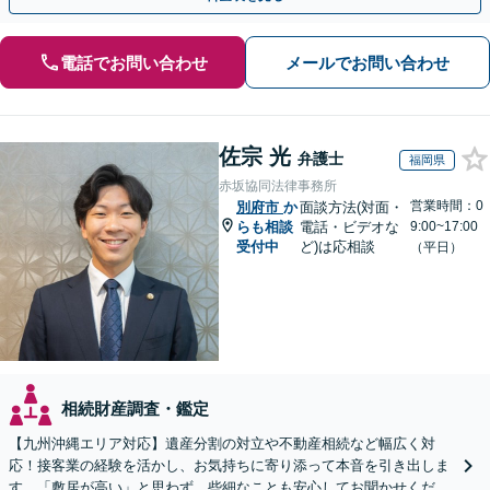
電話でお問い合わせ
メールでお問い合わせ
佐宗 光
弁護士
福岡県
赤坂協同法律事務所
営業時間：0
別府市
か
面談方法(対面・
らも相談
電話・ビデオな
9:00~17:00
受付中
ど)は応相談
（平日）
相続財産調査・鑑定
【九州沖縄エリア対応】遺産分割の対立や不動産相続など幅広く対
応！接客業の経験を活かし、お気持ちに寄り添って本音を引き出しま
す。「敷居が高い」と思わず、些細なことも安心してお聞かせくださ