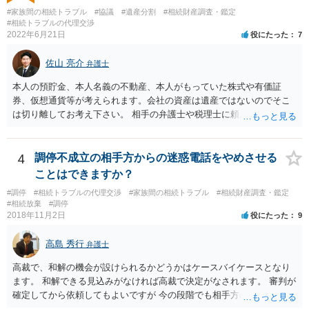
産分割に関係ない(と思われる)いきさつを沢山盛り込むことだと考えま
#家族間の相続トラブル
#協議
#遺産分割
#相続財産調査・鑑定
す(あくまで遺産分割に関係することに留める方が、裁判所や調停委員
#相続トラブルの代理交渉
の方に事情を理解してもらいやすいと思います)。
2022年6月21日
役にたった
7
佐山 亮介
弁護士
本人の預貯金、本人名義の不動産、本人がもっていた株式や有価証
券、仮想通貨等が考えられます。会社の資産は遺産ではないのでそこ
は切り離してお考え下さい。 相手の弁護士や税理士に頼んでも守秘義
務を理由に断られる可能性が高いです。 資料は調停を起こしてから任
意に開示を求め、応じなければ「調査嘱託」という手続きを使って銀
行等に照会をかけることになるでしょう。 不動産は、相続登記が済ん
4
調停不成立の相手方からの迷惑電話をやめさせる
でいなければ市役所ないし区役所に、お子様と義父様のつながりがわ
ことはできますか？
かる戸籍一式を揃えてもちこみ、「名寄せ」という手続きをすると、
#調停
#相続トラブルの代理交渉
#家族間の相続トラブル
#相続財産調査・鑑定
分かると思います。遺産分割協議書の偽造等により既に相続登記され
#相続放棄
#調停
てしまっている場合は、住所などに当たりをつけて登記名義を調べて
2018年11月2日
役にたった
9
探すことになるでしょう。 代理人弁護士を立てられるのはおすすめで
すが、現代では、各々が自由に価格設定をしていますので、特に相場
高島 秀行
弁護士
はお示しできません。ただし、かつて日本弁護士連合会が設けていた
報酬基準を踏まえて価格設定している弁護士は一定数いると思います
高裁で、和解の機会が設けられるかどうかはケースバイケースとなり
ので、それが一応の目安となるでしょう。
ます。 和解できる見込みがなければ高裁で決定がなされます。 審判が
確定してから依頼してもよいですが 今の段階でも相手方の連絡が迷惑
であれば 弁護士に依頼してもよいと思います。