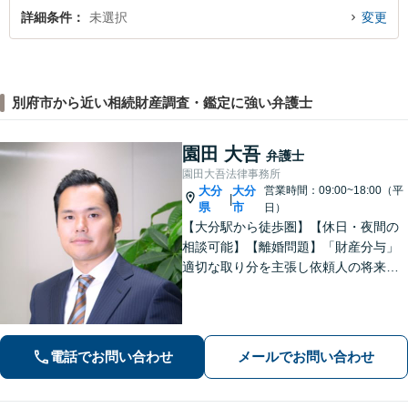
詳細条件
未選択
変更
別府市から近い相続財産調査・鑑定に強い弁護士
園田 大吾
弁護士
園田大吾法律事務所
大分
大分
営業時間：09:00~18:00（平
|
県
市
日）
【大分駅から徒歩圏】【休日・夜間の
相談可能】【離婚問題】「財産分与」
適切な取り分を主張し依頼人の将来を
守ります。慰謝料減額、生活費請求
も、交渉力と駆け引きで解決へ【借
金・債務整理】自己破産や任意整理な
どお任せください
電話でお問い合わせ
メールでお問い合わせ