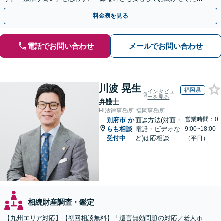
い【初回相談無料】【夜間・休日相談可】
料金表を見る
電話でお問い合わせ
メールでお問い合わせ
川波 晃生
福岡県
インタビュ
ーを見る
弁護士
Hi法律事務所 福岡事務所
営業時間：0
別府市
か
面談方法(対面・
らも相談
電話・ビデオな
9:00~18:00
受付中
ど)は応相談
（平日）
相続財産調査・鑑定
【九州エリア対応】【初回相談無料】「遺言無効問題の対応／老人ホ