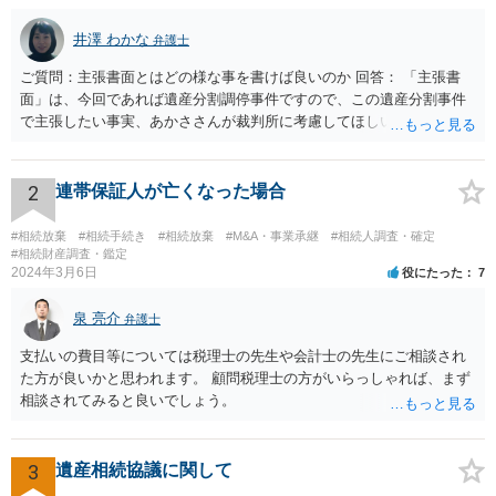
井澤 わかな
弁護士
ご質問：主張書面とはどの様な事を書けば良いのか 回答： 「主張書
面」は、今回であれば遺産分割調停事件ですので、この遺産分割事件
で主張したい事実、あかささんが裁判所に考慮してほしいと思う、亡
くなった方・あかささん・お姉さん間の事情などを記入することにな
ります。 もし、主張したい事実や考慮してほしい事情に関連して
資料を持っているようであれば、主張書面とは別で提出できます。も
2
連帯保証人が亡くなった場合
し、お姉さんに見られたくないような資料がある場合、「非開示の希
望に関する申出書」と共に提出することも考えられます。 ご質問：書
#相続放棄
#相続手続き
#相続放棄
#M&A・事業承継
#相続人調査・確定
いた方が良い事と書かない方が良い事 回答： お姉さんが申立書の「申
#相続財産調査・鑑定
2024年3月6日
役にたった
7
立ての趣旨」のところに書いている遺産の分け方に対して意見があれ
ば、まずそれを書くとよいです。 次に「申立ての理由」のところに、
泉 亮介
なぜ調停を申し立てたのか(例えば、あかささんと話合いが出来ない／
弁護士
決裂した、など)や亡くなった方・あかささん・お姉さん間の事情やい
支払いの費目等については税理士の先生や会計士の先生にご相談され
きさつなどが書かれていると思うので、あかささんから見てそれは違
た方が良いかと思われます。 顧問税理士の方がいらっしゃれば、まず
うと感じるところは、どのように違うのか、など書くとよいです。 そ
相談されてみると良いでしょう。
の他、お姉さんの申立書には書かれていないけど、どのように遺産を
分けるかを決めるについてあかささんが重要だと考える事情があれば
(例えば、○○のときにお姉さんは亡くなった方からお金を援助してもら
3
遺産相続協議に関して
った等)、それも書くとよいです。 書かない方が良いと思うことは、遺