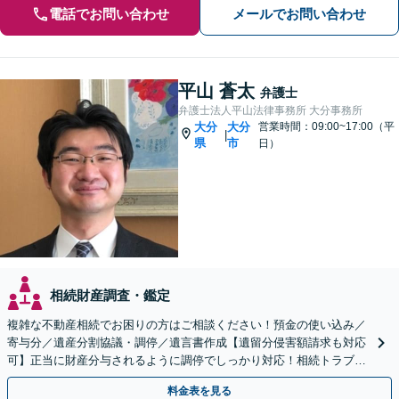
電話でお問い合わせ
メールでお問い合わせ
平山 蒼太
弁護士
弁護士法人平山法律事務所 大分事務所
大分
大分
営業時間：09:00~17:00（平
|
県
市
日）
相続財産調査・鑑定
複雑な不動産相続でお困りの方はご相談ください！預金の使い込み／
寄与分／遺産分割協議・調停／遺言書作成【遺留分侵害額請求も対応
可】正当に財産分与されるように調停でしっかり対応！相続トラブル
の精神的負担も軽減します。
料金表を見る