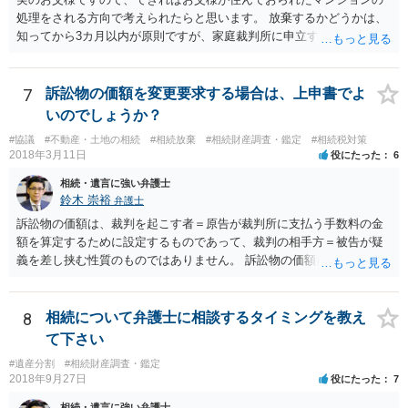
処理をされる方向で考えられたらと思います。 放棄するかどうかは、
知ってから3カ月以内が原則ですが、家庭裁判所に申立すれば3カ月の
期間を伸長することができます。 その間に、財産の状況を調査して、
放棄するかどうか決めることができます。 銀行やサラ金が数年も放置
することはありませんので、数年後に借金が発見される可能性はほぼ
7
訴訟物の価額を変更要求する場合は、上申書でよ
ありません。 なお、私が扱った相続放棄を検討していた案件で、期間
いのでしょうか？
伸長して調査したところ、サラ金に対する過払金など相当な財産が見
#協議
#不動産・土地の相続
#相続放棄
#相続財産調査・鑑定
#相続税対策
つかったため相続したという事例がありました。
2018年3月11日
役にたった
6
相続・遺言に強い弁護士
鈴木 崇裕
弁護士
訴訟物の価額は、裁判を起こす者＝原告が裁判所に支払う手数料の金
額を算定するために設定するものであって、裁判の相手方＝被告が疑
義を差し挟む性質のものではありません。 訴訟物の価額自体が裁判の
目的（審理の対象）となることもありませんので、上申書や証拠を出
したとしても、変更されることはありません。
8
相続について弁護士に相談するタイミングを教え
て下さい
#遺産分割
#相続財産調査・鑑定
2018年9月27日
役にたった
7
相続・遺言に強い弁護士