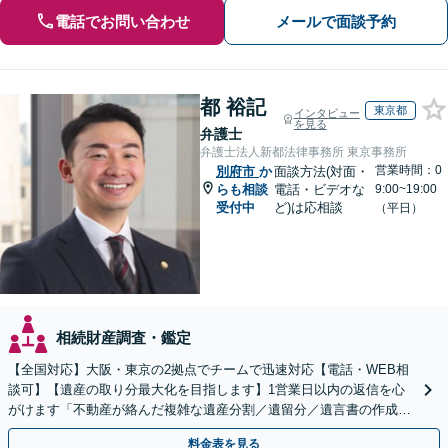
電話でお問い合わせ
メールで面談予約
都 裕記
東京都
インタビュー
を見る
弁護士
弁護士法人新都法律事務所 東京事務所
営業時間：0
別府市
か
面談方法(対面・
らも相談
電話・ビデオな
9:00~19:00
受付中
ど)は応相談
（平日）
相続財産調査・鑑定
【全国対応】大阪・東京の2拠点でチームで迅速対応【電話・WEB相
談可】【遺産の取り分最大化を目指します】1営業日以内の返信を心
がけます「不動産が絡んだ複雑な遺産分割／遺留分／遺言書の作成・
執行／事業承継など、お任せください」【休日相談あり】
料金表を見る