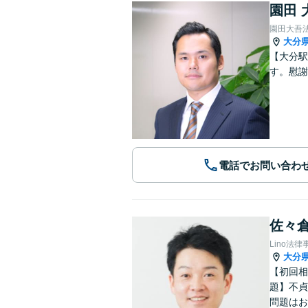
園田 
園田大吾
大分
【大分駅
す。慰謝
電話でお問い合わ
佐々倉
Lino法律
大分
【初回相
題】不貞
問題はお