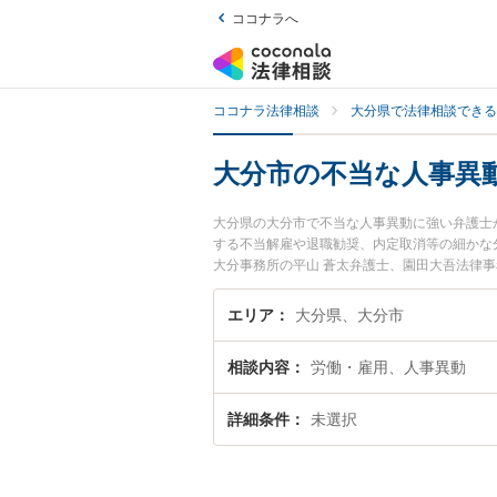
ココナラへ
ココナラ法律相談
大分県で法律相談できる
大分市の不当な人事異
大分県の大分市で不当な人事異動に強い弁護士
する不当解雇や退職勧奨、内定取消等の細かな
大分事務所の平山 蒼太弁護士、園田大吾法律
人事異動のトラブルを今すぐに弁護士に相談し
る大分市内の弁護士に相談予約したい』などで
エリア
大分県、大分市
相談内容
労働・雇用、人事異動
詳細条件
未選択