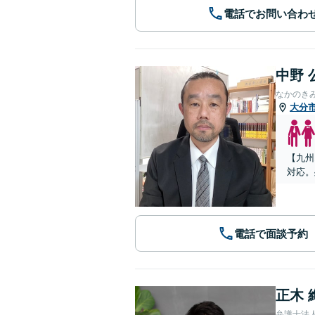
電話でお問い合わ
中野 
なかのき
大分
【九州
対応。
電話で面談予約
正木 
弁護士法