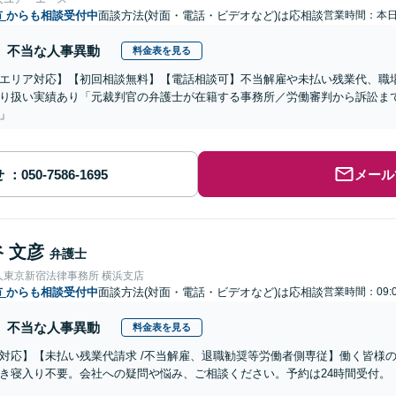
市
からも相談受付中
面談方法(対面・電話・ビデオなど)は応相談
営業時間：本
不当な人事異動
料金表を見る
エリア対応】【初回相談無料】【電話相談可】不当解雇や未払い残業代、職
り扱い実績あり「元裁判官の弁護士が在籍する事務所／労働審判から訴訟ま
」
せ
メール
 文彦
弁護士
人東京新宿法律事務所 横浜支店
市
からも相談受付中
面談方法(対面・電話・ビデオなど)は応相談
営業時間：09:0
不当な人事異動
料金表を見る
対応】【未払い残業代請求 /不当解雇、退職勧奨等労働者側専従】働く皆様
き寝入り不要。会社への疑問や悩み、ご相談ください。予約は24時間受付。