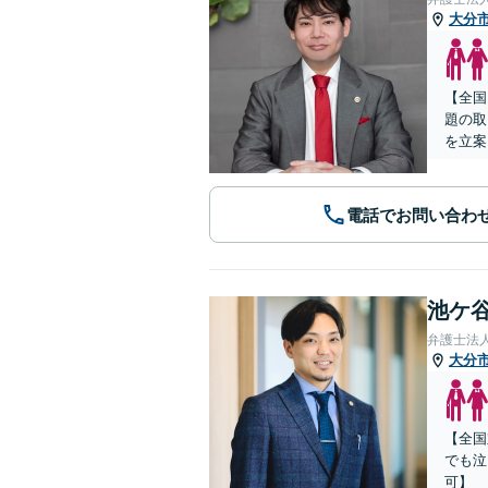
大分
【全国
題の取
を立案
電話でお問い合わ
池ケ谷
弁護士法
大分
【全国
でも泣
可】