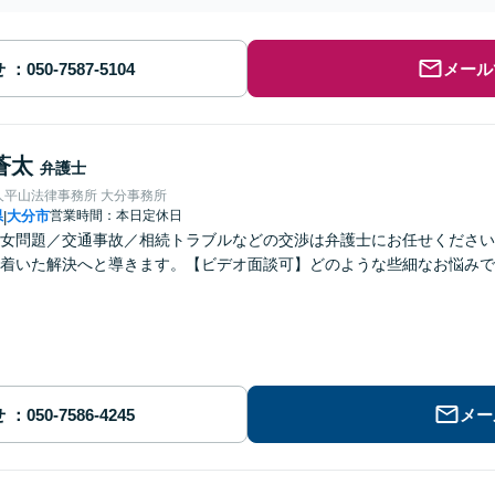
せ
メール
蒼太
弁護士
人平山法律事務所 大分事務所
県
大分市
営業時間：本日定休日
|
女問題／交通事故／相続トラブルなどの交渉は弁護士にお任せください
着いた解決へと導きます。【ビデオ面談可】どのような些細なお悩みで
せ
メー