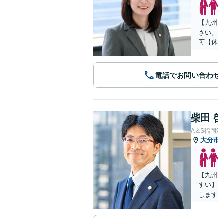
【九州
さい。
可【休
電話でお問い合わ
柴田 
A＆S福
大分
【九州
すい】
します