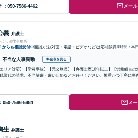
せ
メール
公義
弁護士
みよし法律事務所
市
からも相談受付中
面談方法(対面・電話・ビデオなど)は応相談
営業時間：本
不当な人事異動
料金表を見る
エリア対応】【労災事故】【元公務員】【弁護士歴10年以上】【労働組合の
残業代の請求、不当解雇・雇い止めなどお任せください。慎重かつ丁寧に事
メー
絢生
弁護士
人ユア・エース