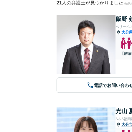
21
人の弁護士が見つかりました
(検索
飯野 
ベリーベ
大分
【解雇
電話でお問い合わ
光山 
A＆S福
大分