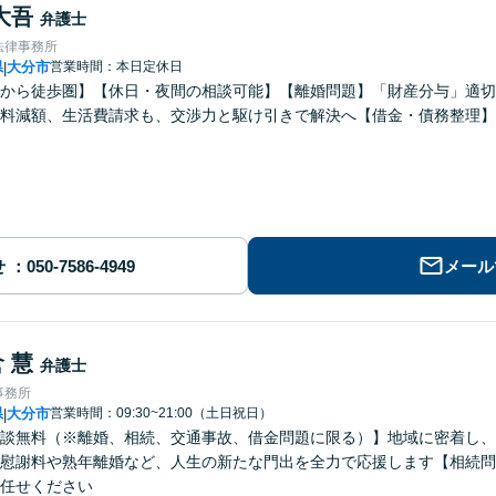
大吾
弁護士
法律事務所
県
大分市
営業時間：本日定休日
|
から徒歩圏】【休日・夜間の相談可能】【離婚問題】「財産分与」適切
料減額、生活費請求も、交渉力と駆け引きで解決へ【借金・債務整理】
せ
メール
 慧
弁護士
事務所
県
大分市
営業時間：09:30~21:00（土日祝日）
|
談無料（※離婚、相続、交通事故、借金問題に限る）】地域に密着し、
慰謝料や熟年離婚など、人生の新たな門出を全力で応援します【相続問
任せください