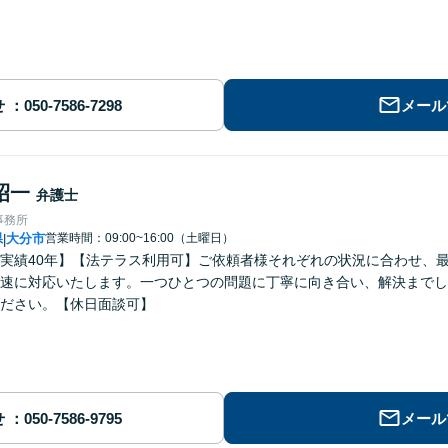
せ
メール
昭一
弁護士
事務所
県
大分市
営業時間：09:00~16:00（土曜日）
|
実績40年】【法テラス利用可】ご依頼者様それぞれの状況に合わせ、
速に対応いたします。一つひとつの問題に丁寧に向き合い、解決までし
ださい。【休日面談可】
せ
メール