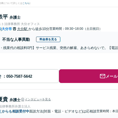
結果について詳しくは
こちら
)
鉄平
弁護士
スト法律事務所 大分オフィス
県
大分市
大分駅
から徒歩10分
営業時間：09:30~18:00（土日祝日）
|
不当な人事異動
料金表を見る
・残業代の相談料0円】サービス残業、突然の解雇、あきらめないで。【電
せ
メール
夏貴
弁護士
インタビューを見る
岡法律事務所弁護士法人
市
からも相談受付中
面談方法(対面・電話・ビデオなど)は応相談
営業時間：本