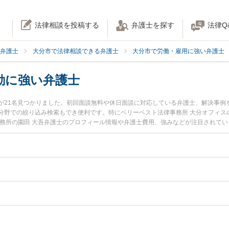
法律相談を投稿する
弁護士を探す
法律Q
弁護士
大分市で法律相談できる弁護士
大分市で労働・雇用に強い弁護士
動に強い弁護士
が21名見つかりました。初回面談無料や休日面談に対応している弁護士、解決事例
分野での絞り込み検索もでき便利です。特にベリーベスト法律事務所 大分オフィス
事務所の園田 大吾弁護士のプロフィール情報や弁護士費用、強みなどが注目されて
たい』『不当な人事異動のトラブル解決の実績豊富な近くの弁護士を検索したい』
お困りの相談者さんにおすすめです。