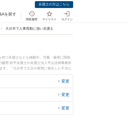
弁護士の方はこちら
&Aを探す
閲覧履歴
マイリスト
ログイン
大分市で人事異動に強い弁護士
を持つ弁護士なども掲載中。労働・雇用に関係
の飯野 鉄平弁護士や弁護士法人平山法律事務所
います。『大分市で土日や夜間に発生した不当な
『初回相談無料で不当な人事異動を法律相談でき
変更
変更
変更