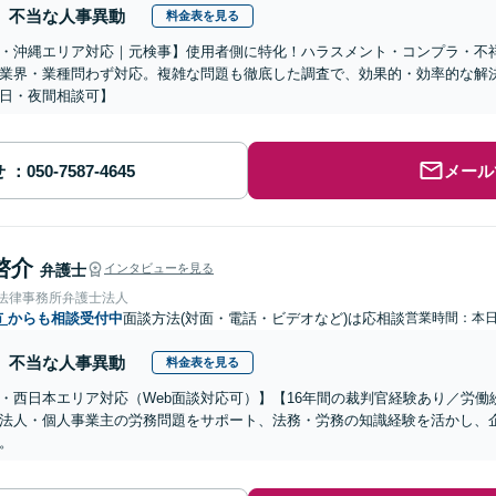
不当な人事異動
料金表を見る
・沖縄エリア対応｜元検事】使用者側に特化！ハラスメント・コンプラ・不
業界・業種問わず対応。複雑な問題も徹底した調査で、効果的・効率的な解
日・夜間相談可】
せ
メール
啓介
弁護士
インタビューを見る
岡法律事務所弁護士法人
市
からも相談受付中
面談方法(対面・電話・ビデオなど)は応相談
営業時間：本
不当な人事異動
料金表を見る
・西日本エリア対応（Web面談対応可）】【16年間の裁判官経験あり／労
法人・個人事業主の労務問題をサポート、法務・労務の知識経験を活かし、
。