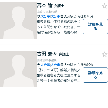
【別府・杵築にも拠点】
宮本 諭
弁護士
城崎法律事務所
大分県
大分市
大分駅
から徒歩10分
|
相談者様、依頼者様の話をじ
詳細を見
っくり聞かせていただき、一
る
緒に悩みながら、最善の解決
策をご提案させていただきま
す。まずは、お話を聞かせて
ください。
古田 奈々
弁護士
城崎法律事務所
大分県
大分市
大分駅
から徒歩10分
|
【法テラス可】離婚／相続／
詳細を見
犯罪者被害者支援に注力する
る
弁護士！依頼者の権利を守
り、明るいへと導けるよう全
力バックアップいたします。
【駐車場あり】