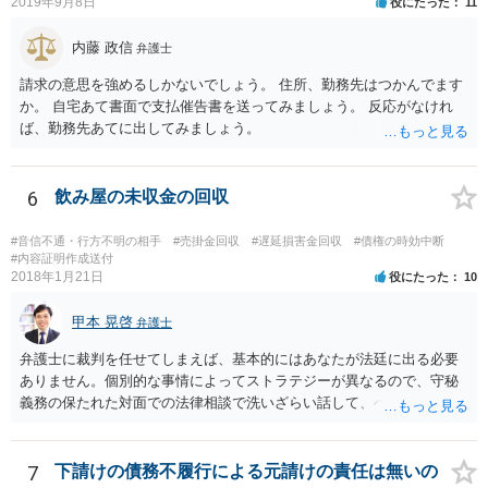
2019年9月8日
役にたった
11
内藤 政信
弁護士
請求の意思を強めるしかないでしょう。 住所、勤務先はつかんでます
か。 自宅あて書面で支払催告書を送ってみましょう。 反応がなけれ
ば、勤務先あてに出してみましょう。
6
飲み屋の未収金の回収
#音信不通・行方不明の相手
#売掛金回収
#遅延損害金回収
#債権の時効中断
#内容証明作成送付
2018年1月21日
役にたった
10
甲本 晃啓
弁護士
弁護士に裁判を任せてしまえば、基本的にはあなたが法廷に出る必要
ありません。個別的な事情によってストラテジーが異なるので、守秘
義務の保たれた対面での法律相談で洗いざらい話して、ベストな方法
を検討してもらってください。
7
下請けの債務不履行による元請けの責任は無いの