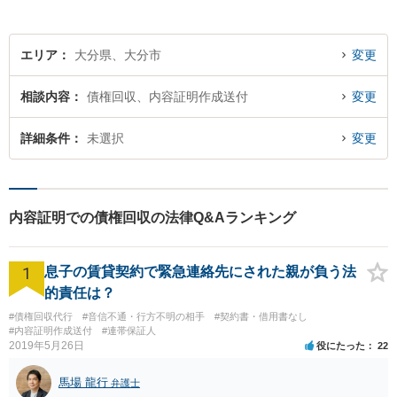
エリア
大分県、大分市
変更
相談内容
債権回収、内容証明作成送付
変更
詳細条件
未選択
変更
内容証明での債権回収の法律Q&Aランキング
1
息子の賃貸契約で緊急連絡先にされた親が負う法
的責任は？
#債権回収代行
#音信不通・行方不明の相手
#契約書・借用書なし
#内容証明作成送付
#連帯保証人
2019年5月26日
役にたった
22
馬場 龍行
弁護士