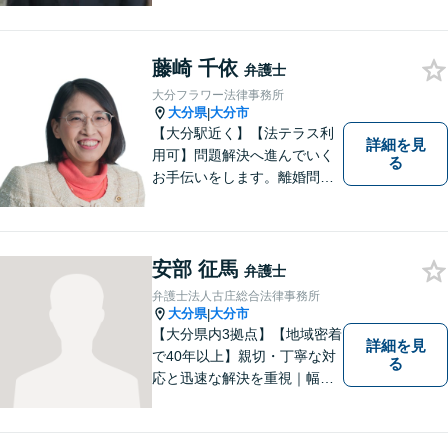
藤崎 千依
弁護士
大分フラワー法律事務所
大分県
大分市
|
【大分駅近く】【法テラス利
詳細を見
用可】問題解決へ進んでいく
る
お手伝いをします。離婚問題
／借金問題／交通事故／刑事
事件／企業法務など、幅広い
法律トラブルに対応。【当日
相談可】分かりやすい言葉
安部 征馬
弁護士
で、明確に判断をお示しし、
弁護士法人古庄総合法律事務所
問題解決をサポートいたしま
大分県
大分市
|
す。
【大分県内3拠点】【地域密着
詳細を見
で40年以上】親切・丁寧な対
る
応と迅速な解決を重視｜幅広
い法律問題に対応し、ご相談
者さまの不安に寄り添いなが
ら最善の解決を目指します