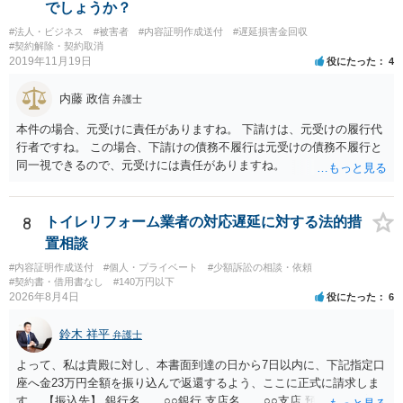
でしょうか？
#法人・ビジネス
#被害者
#内容証明作成送付
#遅延損害金回収
#契約解除・契約取消
2019年11月19日
役にたった
4
内藤 政信
弁護士
本件の場合、元受けに責任がありますね。 下請けは、元受けの履行代
行者ですね。 この場合、下請けの債務不履行は元受けの債務不履行と
同一視できるので、元受けには責任がありますね。
8
トイレリフォーム業者の対応遅延に対する法的措
置相談
#内容証明作成送付
#個人・プライベート
#少額訴訟の相談・依頼
#契約書・借用書なし
#140万円以下
2026年8月4日
役にたった
6
鈴木 祥平
弁護士
よって、私は貴殿に対し、本書面到達の日から7日以内に、下記指定口
座へ金23万円全額を振り込んで返還するよう、ここに正式に請求しま
す。 【振込先】 銀行名 ○○銀行 支店名 ○○支店 預金種別 普通