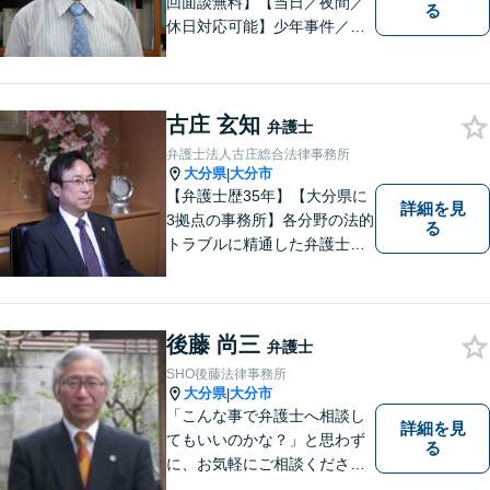
回面談無料】【当日／夜間／
る
休日対応可能】少年事件／家
事事件／労働事件を中心に、
幅広い法律トラブルに対応し
ています。全ての人に法的サ
古庄 玄知
ービスを受けられるべく、社
弁護士
会正義の実現のために最善を
弁護士法人古庄総合法律事務所
尽くします。
大分県
大分市
|
【弁護士歴35年】【大分県に
詳細を見
3拠点の事務所】各分野の法的
る
トラブルに精通した弁護士で
す。依頼者の心情にとことん
寄り添い、迅速な対応を目指
します。お気軽に相談しやす
いアットホームな雰囲気の事
後藤 尚三
弁護士
務所です。
SHO後藤法律事務所
大分県
大分市
|
「こんな事で弁護士へ相談し
詳細を見
てもいいのかな？」と思わず
る
に、お気軽にご相談くださ
い。