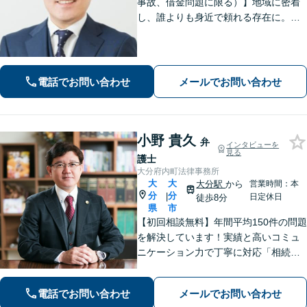
事故、借金問題に限る）】地域に密着
し、誰よりも身近で頼れる存在に。
【離婚問題】不貞慰謝料や熟年離婚な
ど、人生の新たな門出を全力で応援し
ます【相続問題】宅建士資格保有。不
動産の絡む相談問題はお任せください
電話でお問い合わせ
メールでお問い合わせ
小野 貴久
弁
インタビューを
見る
護士
大分府内町法律事務所
大
大
大分駅
から
営業時間：本
分
分
|
日定休日
徒歩8分
県
市
【初回相談無料】年間平均150件の問題
を解決しています！実績と高いコミュ
ニケーション力で丁寧に対応「相続／
離婚／債務整理／不動産（オーナー様
からの未払い賃料回収）／刑事事件
電話でお問い合わせ
メールでお問い合わせ
（私選）」のご相談はお任せください