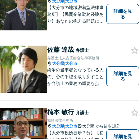
大分県
大分市
|
【大分市の地域密着型法律事
詳細を見
務所】【民間企業勤務経験あ
る
り】あなたの抱える問題に、
最後まで真摯に向き合いま
す。共に納得のいく解決を目
指しましょう。個人・法人と
もに対応可！お気軽にご相談
佐藤 達哉
弁護士
ください。【英語対応◎】
弁護士法人古庄総合法律事務所
大分県
大分市
|
紛争の当事者となっている人
詳細を見
の、心の平穏を取り戻すこと
る
が弁護士の業務の重要な点と
考えています。
楠本 敏行
弁護士
城崎法律事務所
大分県
大分市
大分駅
から徒歩10分
|
【大分市役所徒歩３分】【初
詳細を見