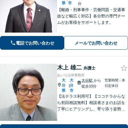
県
市
分
【離婚・刑事事件・労働問題・交通事
故など幅広く対応】各分野の専門チー
ムがお客様をサポートします。
電話でお問い合わせ
メールでお問い合わせ
木上 雄二
弁護士
あいち法律事務所
大
大
大分駅
から
営業時間：本
分
分
|
日定休日
徒歩10分
県
市
【法テラス利用可】【ココナラからな
ら初回相談無料】相談者さまのお話を
丁寧にヒアリングし、寄り添う姿勢を
大切にしております。ほかの事務所で
断られた案件も、ぜひご相談くださ
い。相談者さまに満足していただける