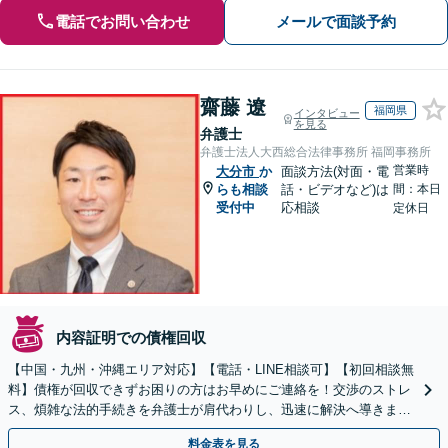
電話でお問い合わせ
メールで面談予約
齋藤 遼
福岡県
インタビュー
を見る
弁護士
弁護士法人大西総合法律事務所 福岡事務所
営業時
大分市
か
面談方法(対面・電
らも相談
話・ビデオなど)は
間：本日
受付中
応相談
定休日
内容証明での債権回収
【中国・九州・沖縄エリア対応】【電話・LINE相談可】【初回相談無
料】債権が回収できずお困りの方はお早めにご連絡を！交渉のストレ
ス、煩雑な法的手続きを弁護士が肩代わりし、迅速に解決へ導きま
す。個人事業主の方もご相談ください。
料金表を見る