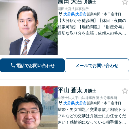
園田 大吾
弁護士
園田大吾法律事務所
大分県
大分市
営業時間：本日定休日
|
【大分駅から徒歩圏】【休日・夜間の
相談可能】【離婚問題】「財産分与」
適切な取り分を主張し依頼人の将来を
守ります。慰謝料減額、生活費請求
も、交渉力と駆け引きで解決へ【借
金・債務整理】自己破産や任意整理な
どお任せください
電話でお問い合わせ
メールでお問い合わせ
平山 蒼太
弁護士
弁護士法人平山法律事務所 大分事務所
大分県
大分市
営業時間：本日定休日
|
離婚・男女問題／交通事故／相続トラ
ブルなどの交渉は弁護士にお任せくだ
さい！感情的になっている相手側を冷
静にさせ、落ち着いた解決へと導きま