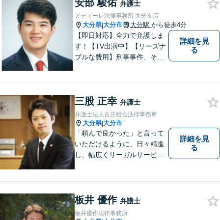
など幅広い問題に柔軟に対応
安部 駿佑
弁護士
いたします。【駐車場あり】
アディーレ法律事務所 大分支店
大分県
大分市
大分駅
から徒歩4分
|
【即日対応】全力で弁護しま
詳細を見
す！【TV出演中】【リーズナ
る
ブルな費用】刑事事件、その
他各種悩みを誠心誠意サポー
ト！お気軽にご相談くださ
い！ 【夜間休日対応可】【大
三股 正幸
分駅４分】
弁護士
弁護士法人古庄総合法律事務所
大分県
大分市
|
「頼んで良かった」と言って
詳細を見
いただけるように、日々精進
る
し、幅広くリーガルサービス
をご提供していきます。
板井 優作
弁護士
板井優作法律事務所