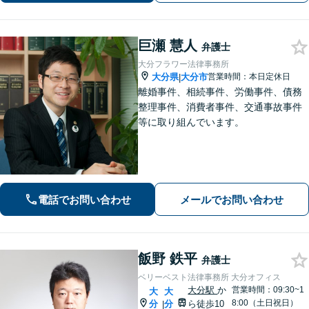
【事前予約で土日・夜間対応可】【大
分駅9分】
巨瀬 慧人
弁護士
大分フラワー法律事務所
大分県
大分市
営業時間：本日定休日
|
離婚事件、相続事件、労働事件、債務
整理事件、消費者事件、交通事故事件
等に取り組んでいます。
電話でお問い合わせ
メールでお問い合わせ
飯野 鉄平
弁護士
ベリーベスト法律事務所 大分オフィス
大分駅
か
営業時間：09:30~1
大
大
8:00（土日祝日）
分
分
ら徒歩10
|