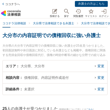
弁護士の方はこちら
ココナラへ
投稿する
探す
閲覧履歴
マイリスト
ログイン
ココナラ法律相談
大分県で法律相談できる弁護士
大分市で法律相談で
大分市の内容証明での債権回収に強い弁護士
大分県の大分市で内容証明での債権回収に強い弁護士が25名見つかりました。
初回面談無料や休日面談に対応している弁護士なども掲載中。債権回収に関係
する売掛金回収や債権回収代行、債権の時効中断等の細かな分野での絞り込み
検索もでき便利です。特に麻生法律事務所の麻生 昭一弁護士や園田大吾法律事
務所の園田 大吾弁護士、弁護士法人平山法律事務所 大分事務所の平山 蒼太弁
エリア
大分県、大分市
変更
護士のプロフィール情報や弁護士費用、強みなどが注目されています。『大分
市で土日や夜間に発生した内容証明での債権回収のトラブルを今すぐに弁護士
相談内容
債権回収、内容証明作成送付
変更
に相談したい』『内容証明での債権回収のトラブル解決の実績豊富な近くの弁
護士を検索したい』『初回相談無料で内容証明での債権回収を法律相談できる
大分市内の弁護士に相談予約したい』などでお困りの相談者さんにおすすめで
詳細条件
未選択
変更
す。
25
人の弁護士が見つかりました
(検索結果について詳しくは
こちら
)