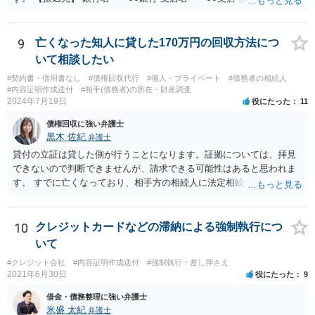
口座番号 ○○○○○○○ 口座名義 ○○○○ 万一、上記期限までに返金がな
されない場合には、貴殿には任意に返金する意思がないものと判断
し、やむを得ず、返還金23万円及びこれに対する遅延損害金の支払い
9
亡くなった知人に貸した170万円の回収方法につ
を求める民事訴訟、支払督促その他必要な法的手続を直ちに講じま
いて相談したい
す。 その際には、訴訟に要する費用その他法令上認められる金員につ
#契約書・借用書なし
#債権回収代行
#個人・プライベート
#債務者の相続人
いても併せて請求する予定ですので、あらかじめ申し添えます。 本件
#内容証明作成送付
#相手(債務者)の所在・財産調査
は、貴殿自らが契約を解約したことによって生じた返還義務の履行を
2024年7月19日
役にたった
11
求めるものにすぎません。貴殿の仕入先との取引関係や返金時期など
債権回収に強い弁護士
の内部事情は、私に対する返還義務の発生や履行時期には何ら影響を
黒木 佐紀
弁護士
及ぼすものではありません。 これ以上、本件の解決を不必要に遅延さ
せることなく、誠意をもって速やかに返金手続を履行されるよう、強
貸付の立証は貸した側が行うことになります。証拠については、拝見
く求めます。 以上
できないので判断できませんが、請求できる可能性はあると思われま
す。 すでに亡くなっており、相手方の相続人に法定相続分に応じて請
求していくことになりますが、相続人が相続放棄すると請求すること
が難しくなります。 お早めに相続人に請求していくか、それが難しい
場合は、弁護士に相談されるのがよろしいかと思います。
10
クレジットカードなどの滞納による強制執行につ
いて
#クレジット会社
#内容証明作成送付
#強制執行・差し押さえ
2021年6月30日
役にたった
9
借金・債務整理に強い弁護士
米盛 太紀
弁護士