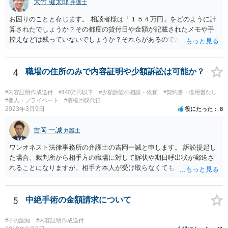
大竹 健太郎
弁護士
お困りのことと存じます。 相談者様は「１５４万円」をどのように計
算されたでしょうか？その都度の貸付日や金額が記載されたメモや手
控えなどは残っていないでしょうか？それらがあるのであればメール
と共に証拠として用いることが可能です。メールについては内容次第
です。 彼の住所については住民票上の住所であれば調査することは可
能です。 弁護士に依頼した際の費用にいては現在弁護士費用が自由化
4
職場の住所のみで内容証明や少額訴訟は可能か？
されており法律事務所によって異なりますので、あくまで目安となり
ますが、交渉を依頼すると①着手金が請求額×8％or10万円の高い方、
#内容証明作成送付
#140万円以下
#少額訴訟の相談・依頼
#契約書・借用書なし
②成功報酬が16％、③実費というところでしょうか。法律事務所によ
#個人・プライベート
#債権回収代行
2023年3月9日
役にたった
8
っては別途日当を請求するところもあると思います。 勝訴の見込みや
回収の見込み、私にご依頼いただいた場合の費用については、詳細を
吉岡 一誠
お伺いできればお伝えさせていただきますので、宜しければ、個別に
弁護士
ご連絡頂けますと幸いです。 宜しくお願い致します。
ワンオネスト法律事務所の弁護士の吉岡一誠と申します。 訴訟提起し
た場合、裁判所から相手方の職場に対して訴状や期日呼出状が郵送さ
れることになりますが、相手方本人が受け取らなくても、勤務先の他
の従業員等が受け取ることで送達完了となり、裁判手続を開始できる
可能性があります。 諦めずに追及を続けることで回収に至ることはま
まあるため、少額訴訟につき前向きに検討して良いかと思います。
5
中絶手術の金額請求について
#子の認知
#内容証明作成送付