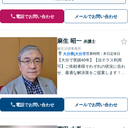
電話でお問い合わせ
メールでお問い合わせ
麻生 昭一
弁護士
麻生法律事務所
大分県
大分市
営業時間：本日定休日
|
【大分で実績40年】【法テラス利用
可】ご依頼者様それぞれの状況に合わ
せ、最適な解決策をご提案します！緊
急のご相談にも迅速に対応いたしま
す。一つひとつの問題に丁寧に向き合
い、解決までしっかりサポートしま
す。どうぞお気軽にお話しください。
【休日面談可】
電話でお問い合わせ
メールでお問い合わせ