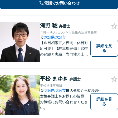
電話でお問い合わせ
ような結果となるよう、誠心誠意尽く
します。
河野 聡
弁護士
弁護士法人おおいた市民総合法律事務所
大分県
大分市
|
【即日相談可／夜間・休日対
詳細を見
応可能】【駐車場完備】30年
る
の経験と実績、専門性と士業
連携を最大限に発揮して、常
に市民と共に、常に市民と友
にという気持ちで、お客様の
ニーズに応えます。常に市民
平松 まゆき
弁護士
に身近で親しみやすい弁護士
平松法律事務所
であり続けます。
大分県
大分市
大分駅
から徒歩8分
|
女性弁護士をお探しの皆様、
詳細を見
お気軽にお問い合わせくださ
る
い。