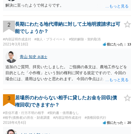
解決に至ったようで何よりです。
2
長期にわたる地代滞納に対して土地明渡請求は可
能でしょうか？
#内容証明作成送付
#個人・プライベート
#契約解除・契約取消
2021年3月18日
役にたった
13
青山 知史
弁護士
追加のご質問、拝見いたしました。 ご指摘の条文は、農地工作などを
目的とした「小作権」という別の権利に関する規定ですので、今回の
場合には、適用はないかと思われます。 今回の争点はあくまで、明け
渡し請求の前提となる、賃貸借契約が有効に解除されているか否かに
なりますが、複数の先生方も述べておられる通り、一般的に解除が認
められる事案と比べても、今回は賃料未払の期間が長いですので、ご
3
居場所のわからない相手に貸したお金を回収(債
記載の事情だけを踏まえれば、解除に基づく明渡しが認められる見込
権回収)できますか？
みはある事案かと思われます。
#音信不通・行方不明の相手
#契約書・借用書なし
#相手(債務者)の所在・財産調査
#内容証明作成送付
#債権回収代行
2018年4月4日
役にたった
20