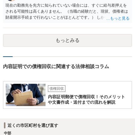
現在の勤務先を先方に知られていない場合には、すぐに給与差押えを
される可能性は高くありません。 （当職の経験だと、現状、債権者は
財産開示手続まで行わないことがほとんどです。） しかしながら、一
度判決が出ている以上、いつ強制執行が行われても不思議ではない状
況です。 そのため、分割払いが困難ということであれば破産や個人再
生も検討した方が良いと思います。 もっとも、無視をし続けたとして
もっとみる
も、刑事罰に問われることはありませんので、その点はご安心くださ
い。 どのような手続きを行うかは、相談者様の現在の生活状況等によ
っても異なりますので、まずはお近くの弁護士に法律相談することを
おすすめします。
内容証明での債権回収に関連する法律相談コラム
債権回収
内容証明郵便で債権回収！そのメリット
や文書作成・送付までの流れを解説
近くの市区町村を選び直す
中部