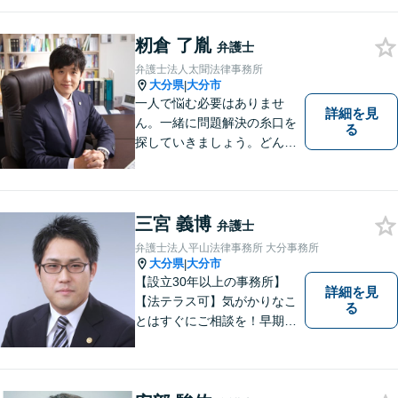
籾倉 了胤
弁護士
弁護士法人太聞法律事務所
大分県
大分市
|
一人で悩む必要はありませ
詳細を見
ん。一緒に問題解決の糸口を
る
探していきましょう。どんな
些細なことでも、まずはお気
軽にご相談ください。契約管
理、労務管理等の企業法務と
遺産分割、介護などの高齢社
三宮 義博
弁護士
会問題に注力しております。
弁護士法人平山法律事務所 大分事務所
大分県
大分市
|
【設立30年以上の事務所】
詳細を見
【法テラス可】気がかりなこ
る
とはすぐにご相談を！早期対
応で解決の選択肢が広がりま
す。労働問題・相続事件・離
婚事件・交通事件・債務整理