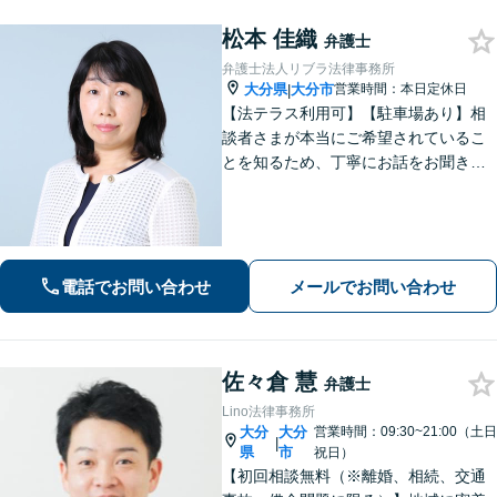
松本 佳織
弁護士
弁護士法人リブラ法律事務所
大分県
大分市
営業時間：本日定休日
|
【法テラス利用可】【駐車場あり】相
談者さまが本当にご希望されているこ
とを知るため、丁寧にお話をお聞きす
ることを大切にしております。真に望
ましい解決は何かを意識しながら、法
的なアドバイスをさせていただきま
す。お気軽にご相談ください【完全個
室】
電話でお問い合わせ
メールでお問い合わせ
佐々倉 慧
弁護士
Lino法律事務所
大分
大分
営業時間：09:30~21:00（土日
|
県
市
祝日）
【初回相談無料（※離婚、相続、交通