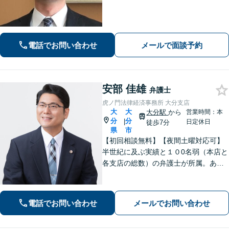
す。【ビデオ面談可】どのような些細
なお悩みでもご相談ください。丁寧に
ヒアリングします。
電話でお問い合わせ
メールで面談予約
安部 佳雄
弁護士
虎ノ門法律経済事務所 大分支店
大
大
大分駅
から
営業時間：本
分
分
|
日定休日
徒歩7分
県
市
【初回相談無料】【夜間土曜対応可】
半世紀に及ぶ実績と１０0名弱（本店と
各支店の総数）の弁護士が所属。あな
たのお悩みに真摯に向き合い、遺産相
続、離婚男女問題、刑事事件、企業法
務等に、的確に対処できる弁護士が迅
電話でお問い合わせ
メールでお問い合わせ
速な解決を目指します。