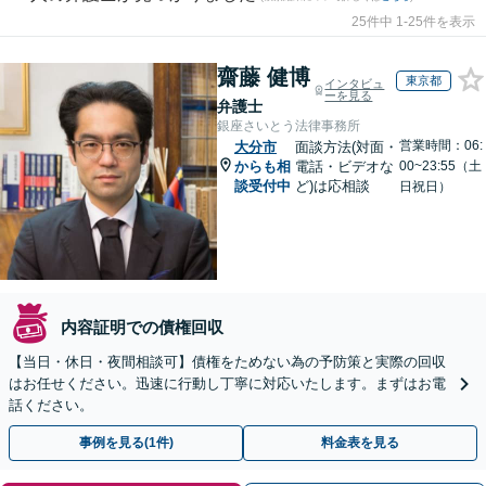
25件中 1-25件を表示
齋藤 健博
東京都
インタビュ
ーを見る
弁護士
銀座さいとう法律事務所
営業時間：06:
大分市
面談方法(対面・
からも相
電話・ビデオな
00~23:55（土
談受付中
ど)は応相談
日祝日）
内容証明での債権回収
【当日・休日・夜間相談可】債権をためない為の予防策と実際の回収
はお任せください。迅速に行動し丁寧に対応いたします。まずはお電
話ください。
事例を見る(1件)
料金表を見る