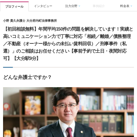
インタビュー
注力分野
事例紹介
料金表
プロフィール
小野 貴久弁護士 大分府内町法律事務所
【初回相談無料】年間平均150件の問題を解決しています！実績と
高いコミュニケーション力で丁寧に対応「相続／離婚／債務整理
／不動産（オーナー様からの未払い賃料回収）／刑事事件（私
選）」のご相談はお任せください【事前予約で土日・夜間対応
可】【大分駅9分】
どんな弁護士ですか？