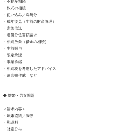
・不動産相続
・株式の相続
・使い込み／寄与分
・成年後見（生前の財産管理）
・家族信託
・遺留分侵害額請求
・相続放棄（借金の相続）
・生前贈与
・限定承認
・事業承継
・相続税を考慮したアドバイス
・遺言書作成 など
◆ 離婚・男女問題
━━━━━━━━━━━━━━━━━
＜請求内容＞
・離婚協議／調停
・慰謝料
・財産分与