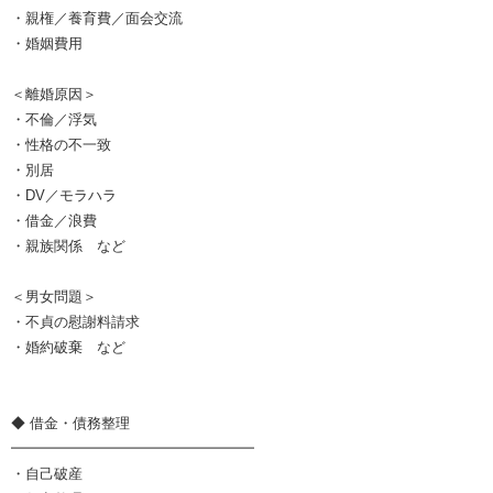
・親権／養育費／面会交流
・婚姻費用
＜離婚原因＞
・不倫／浮気
・性格の不一致
・別居
・DV／モラハラ
・借金／浪費
・親族関係 など
＜男女問題＞
・不貞の慰謝料請求
・婚約破棄 など
◆ 借金・債務整理
━━━━━━━━━━━━━━━━━
・自己破産