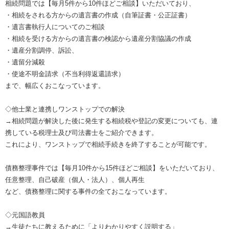
相続問題では【毎月5件から10件ほどご相談】いただいており、
・相続をされる方からの遺言書の作成（自筆証書・公正証書）
・遺言書執行人についてのご相談
・相続を受ける方からの遺言書の検認から遺産分割協議の作成
・遺産分割調停、訴訟、
・遺留分減殺
・使途不明金請求（不当利得返還請求）
まで、幅広くおこなっています。
◇他士業と連携しワンストップでの解決
→相続問題が解決した後に発生する相続税や登記の変更についても、連
携している税理士及び司法書士をご紹介できます。
これにより、ワンストップで相続手続きを終了することが可能です。
債務整理事件では【毎月10件から15件ほどご相談】をいただいており、
任意整理、自己破産（個人・法人）、個人再生
など、債務整理に関する事件の全ておこなっています。
◇元国語教員
→生徒たちに教えるために「よりわかりやすく説明する」