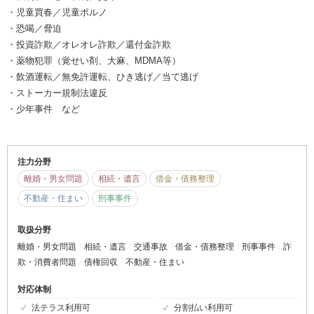
・児童買春／児童ポルノ
・恐喝／脅迫
・投資詐欺／オレオレ詐欺／還付金詐欺
・薬物犯罪（覚せい剤、大麻、MDMA等）
・飲酒運転／無免許運転、ひき逃げ／当て逃げ
・ストーカー規制法違反
・少年事件 など
注力分野
離婚・男女問題
相続・遺言
借金・債務整理
不動産・住まい
刑事事件
取扱分野
離婚・男女問題
相続・遺言
交通事故
借金・債務整理
刑事事件
詐
欺・消費者問題
債権回収
不動産・住まい
対応体制
法テラス利用可
分割払い利用可