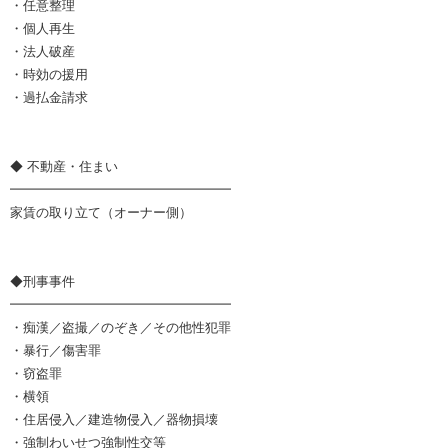
・任意整理
・個人再生
・法人破産
・時効の援用
・過払金請求
◆ 不動産・住まい
━━━━━━━━━━━━━━━━━
家賃の取り立て（オーナー側）
◆刑事事件
━━━━━━━━━━━━━━━━━
・痴漢／盗撮／のぞき／その他性犯罪
・暴行／傷害罪
・窃盗罪
・横領
・住居侵入／建造物侵入／器物損壊
・強制わいせつ強制性交等