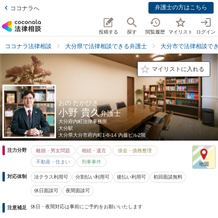
弁護士の方はこちら
ココナラへ
投稿する
探す
閲覧履歴
マイリスト
ログイン
ココナラ法律相談
大分県で法律相談できる弁護士
大分市で法律相談で
マイリストに入れる
おの たかひさ
小野 貴久
弁護士
大分府内町法律事務所
大分駅
大分県
大分市府内町1-6-14 内藤ビル2階
注力分野
離婚・男女問題
相続・遺言
借金・債務整理
不動産・住まい
刑事事件
対応体制
法テラス利用可
分割払い利用可
後払い利用可
初回面談無料
休日面談可
夜間面談可
休日・夜間対応は事前にご予約をお願いいたします
注意補足