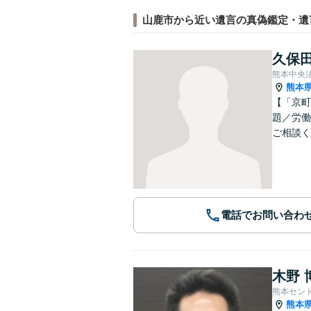
山鹿市から近い遺言の真偽鑑定・遺
久保田
熊本中央
熊本
【「京町
題／労働
ご相談く
電話でお問い合わ
木野 
熊本セン
熊本