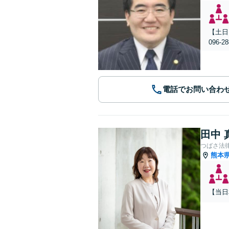
【土日
096
電話でお問い合わ
田中 
つばさ法
熊本
【当日