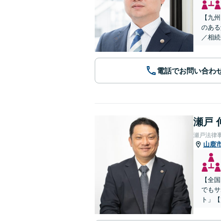
【九州
のある
／相続
電話でお問い合わ
瀬戸 
瀬戸法律
山鹿
【全国
でもサ
ト」【