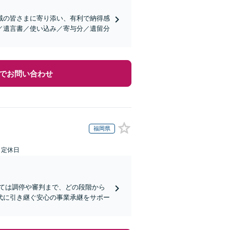
域の皆さまに寄り添い、有利で納得感
／遺言書／使い込み／寄与分／遺留分
でお問い合わせ
福岡県
日定休日
ては調停や審判まで、どの段階から
代に引き継ぐ安心の事業承継をサポー