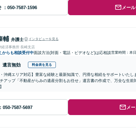
せ
メール
泰輔
弁護士
インタビューを見る
律経済事務所 長崎支店
市
からも相談受付中
面談方法(対面・電話・ビデオなど)は応相談
営業時間：本
遺言無効
料金表を見る
・沖縄エリア対応】豊富な経験と最新知識で、円滑な相続をサポートいたし
チアップ「不動産がらみの遺産分割もお任せ」遺言書の作成で、万全な生前
】
メー