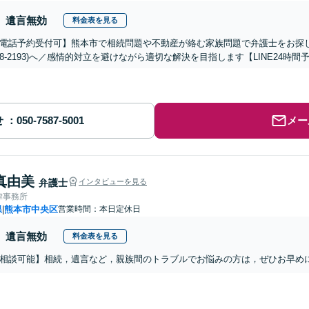
遺言無効
料金表を見る
電話予約受付可】熊本市で相続問題や不動産が絡む家族問題で弁護士をお探しな
-288-2193)へ／感情的対立を避けながら適切な解決を目指します【LINE24
せ
メー
真由美
弁護士
インタビューを見る
律事務所
県
熊本市中央区
営業時間：本日定休日
|
遺言無効
料金表を見る
相談可能】相続，遺言など，親族間のトラブルでお悩みの方は，ぜひお早め