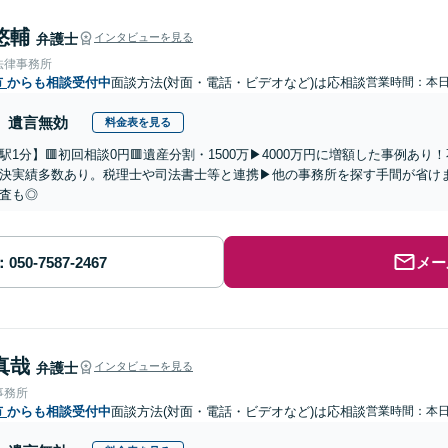
悠輔
弁護士
インタビューを見る
法律事務所
市
からも相談受付中
面談方法(対面・電話・ビデオなど)は応相談
営業時間：本
遺言無効
料金表を見る
駅1分】🟥初回相談0円🟥遺産分割・1500万▶4000万円に増額した事例あ
決実績多数あり。税理士や司法書士等と連携▶他の事務所を探す手間が省け
査も◎
メー
真哉
弁護士
インタビューを見る
事務所
市
からも相談受付中
面談方法(対面・電話・ビデオなど)は応相談
営業時間：本