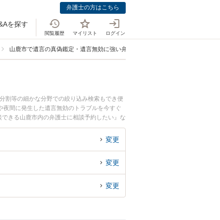
弁護士の方はこちら
&Aを探す
閲覧履歴
マイリスト
ログイン
山鹿市で遺言の真偽鑑定・遺言無効に強い弁護士
産分割等の細かな分野での絞り込み検索もでき便
や夜間に発生した遺言無効のトラブルを今すぐ
談できる山鹿市内の弁護士に相談予約したい』な
変更
変更
変更