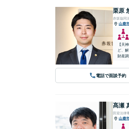
栗原 
赤坂協同
山鹿
【天神
ど、解
財産調
電話で面談予約
髙瀬 
田迎法律
山鹿