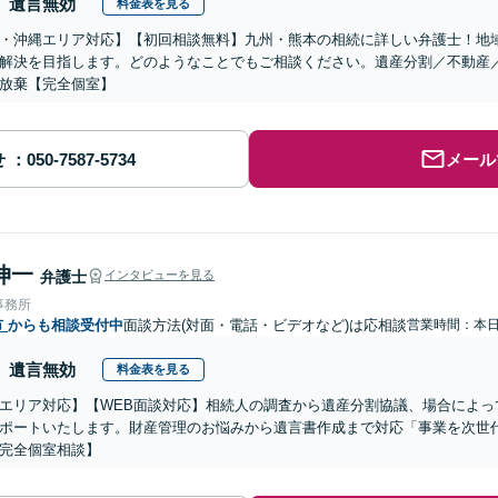
遺言無効
料金表を見る
・沖縄エリア対応】【初回相談無料】九州・熊本の相続に詳しい弁護士！地
解決を目指します。どのようなことでもご相談ください。遺産分割／不動産
放棄【完全個室】
せ
メール
伸一
弁護士
インタビューを見る
事務所
市
からも相談受付中
面談方法(対面・電話・ビデオなど)は応相談
営業時間：本
遺言無効
料金表を見る
エリア対応】【WEB面談対応】相続人の調査から遺産分割協議、場合によっ
ポートいたします。財産管理のお悩みから遺言書作成まで対応「事業を次世
完全個室相談】