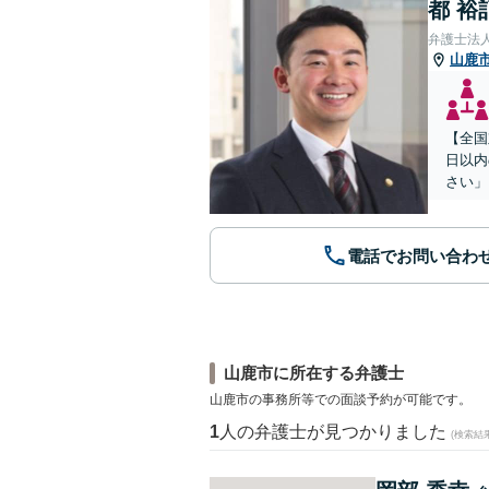
都 裕
弁護士法
山鹿
【全国
日以内
さい」
電話でお問い合わ
山鹿市に所在する弁護士
山鹿市の事務所等での面談予約が可能です。
1
人の弁護士が見つかりました
(検索結