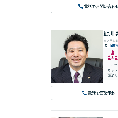
電話でお問い合わ
鮎川 
虎ノ門法
山鹿
【九州
キャッ
面談可
電話で面談予約