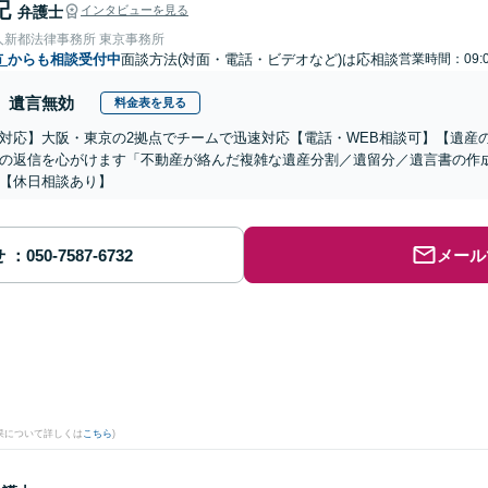
記
弁護士
インタビューを見る
人新都法律事務所 東京事務所
市
からも相談受付中
面談方法(対面・電話・ビデオなど)は応相談
営業時間：09:
遺言無効
料金表を見る
対応】大阪・東京の2拠点でチームで迅速対応【電話・WEB相談可】【遺産
の返信を心がけます「不動産が絡んだ複雑な遺産分割／遺留分／遺言書の作
【休日相談あり】
せ
メール
果について詳しくは
こちら
)