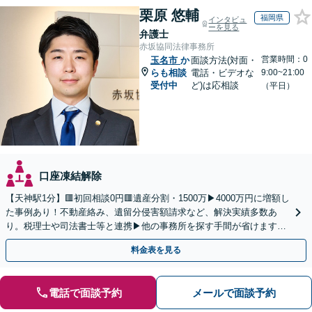
栗原 悠輔
福岡県
インタビュ
ーを見る
弁護士
赤坂協同法律事務所
営業時間：0
玉名市
か
面談方法(対面・
らも相談
電話・ビデオな
9:00~21:00
受付中
ど)は応相談
（平日）
口座凍結解除
【天神駅1分】🟥初回相談0円🟥遺産分割・1500万▶4000万円に増額し
た事例あり！不動産絡み、遺留分侵害額請求など、解決実績多数あ
り。税理士や司法書士等と連携▶他の事務所を探す手間が省けます！
不動産会社と連携し無料査定&財産調査も◎
料金表を見る
電話で面談予約
メールで面談予約