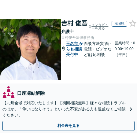
𠮷村 俊吾
福岡県
インタビュ
ーを見る
弁護士
𠮷村俊吾法律事務所
営業時間：0
玉名市
か
面談方法(対面・
らも相談
電話・ビデオな
9:00~19:00
受付中
ど)は応相談
（平日）
口座凍結解除
【九州全域で対応いたします】【初回相談無料】様々な相続トラブル
のほか、「争いになりそう」といった不安がある方も遠慮なくご相談
ください。
料金表を見る