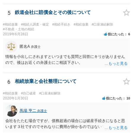
したら、早急に家裁に行って相続放棄の申述をしたい旨告げて必要な
書類を提出されることをおすすめいたします。 なお、お父様の債務が
5
鉄道会社に賠償金とその後について
他にもあるかもしれないというリスクを考えますと、相続放棄の申述
にあたっては、法テラスの無料相談等を利用して弁護士に相談するこ
#相続放棄
#相続人調査・確定
#相続手続き
#相続放棄
#口座凍結解除
とも十分考えられるかと存じます。また、ご記載いただいた事実関係
#不動産・土地の相続
2019年6月28日
役にたった
6
を拝見するかぎり、再婚相手のかたは既に相続放棄をされている可能
性があるかもしれません。
匿名A
弁護士
情報を小出しにされますといつまでも質問と回答にキリがありません
ので、後はお近くの弁護士にご相談下さい。
6
相続放棄と会社整理について
#相続放棄
#自己破産
#口座凍結解除
2020年1月30日
役にたった
10
馬場 亨二
弁護士
会社をたたむ場合ですが、債務超過の場合には破産手続きになると思
います３社ですのでそれなりに費用が掛かるのではないでしょうか。