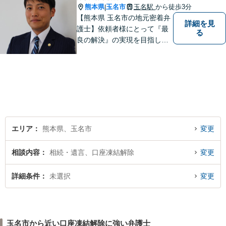
熊本県
玉名市
玉名駅
から徒歩3分
|
【熊本県 玉名市の地元密着弁
詳細を見
護士】依頼者様にとって『最
る
良の解決』の実現を目指しま
す。お悩みの方はお気軽にご
相談ください。
エリア
熊本県、玉名市
変更
相談内容
相続・遺言、口座凍結解除
変更
詳細条件
未選択
変更
玉名市から近い口座凍結解除に強い弁護士