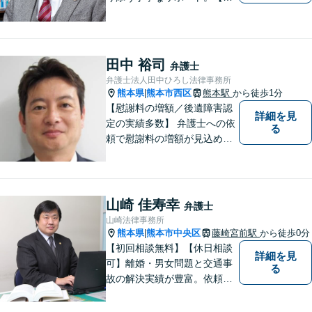
金・債務整理】将来を見据え
た最善策をご提案【労働・雇
用】証拠集めから手厚くサポ
ート。企業からのご相談も承
田中 裕司
弁護士
ります【交通事故】弁護士費
弁護士法人田中ひろし法律事務所
用特約の利用可【夜間・休日
熊本県
熊本市西区
熊本駅
から徒歩1分
|
面談可】
【慰謝料の増額／後遺障害認
詳細を見
定の実績多数】 弁護士への依
る
頼で慰謝料の増額が見込めま
す【破産・任意整理・個人再
生に対応】ご希望に沿った債
務整理をご提案【遺産相続の
ノウハウ多数】相続手続きか
山崎 佳寿幸
弁護士
ら遺言書までトータルサポー
山崎法律事務所
ト【JR熊本駅から徒歩1分】
熊本県
熊本市中央区
藤崎宮前駅
から徒歩0分
|
【初回相談無料】【休日相談
詳細を見
可】離婚・男女問題と交通事
る
故の解決実績が豊富。依頼者
様にとって力強い法的パート
ナーとして尽力いたします。