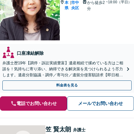
~18:00（平日）
本
市中
から徒歩2
|
県
央区
分
口座凍結解除
弁護士歴19年【調停・訴訟実績豊富】遺産相続で揉めている方はご相
談を！気持ちに寄り添い、納得できる解決策を見つけられるよう尽力
します。遺産分割協議・調停／寄与分／遺留分侵害額請求【即日相談
可】【初回相談無料】【オンライン相談可】
料金表を見る
電話でお問い合わせ
メールでお問い合わせ
笠 賢太朗
弁護士