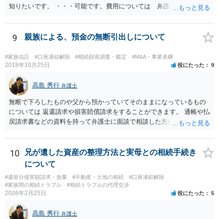
知りたいです。 ・・・可能です。費用については 弁護士と直接面談
の上 内容を確認し 協議の上個別に契約によって決まることになっ
ています。 やはり、成人した子のことまでごちゃごちゃ考えず、自分
の事だけ考えるべきなのでしょうか ・・・お子さんの事をまで含め良
9
親族による、預金の無断引出しについて
い解決案があればお悩みになるのは当然と言えば当然のことです。 彼
と親子関係を結びたいと思っているが、名字は変えたくない・・・養
#家族信託
#口座凍結解除
#相続財産調査・鑑定
#M&A・事業承継
子縁組の必要があり 氏も変更することになります。 しかし 彼は成人
2018年10月25日
役にたった
9
しているとは言え、自分の子と私の連れ子、全て平等にしたいと希
望。もちろん私もそうできればと思います。 ・・・婚姻前の契約 あ
高島 秀行
弁護士
るいは 遺言書などで その意思を実現する方法はあります。 弁護
無断で下ろしたものや父から預かっていてそのままになっているもの
士に相談してみてください。
については 返還請求や損害賠償請求をすることができます。 通帳や払
戻請求書などの資料を持って弁護士に面談で相談した方がよいと思い
ます。
10
兄が遺した資産の整理方法と実母との相続手続き
について
#遺留分侵害額請求・放棄
#不動産・土地の相続
#口座凍結解除
#家族間の相続トラブル
#相続トラブルの代理交渉
2026年2月25日
役にたった
5
高島 秀行
弁護士