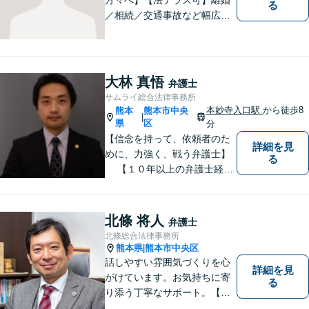
る
／相続／交通事故など幅広く
対応◎新しく生まれ変わった
「山鹿法律事務所」は、いっ
そう地域に法的サービスを提
供してまいります。お気軽に
大林 真悟
弁護士
ご相談を！
サムライ総合法律事務所
本妙寺入口駅
から徒歩8
熊本
熊本市中央
|
県
区
分
【信念を持って、依頼者のた
詳細を見
めに、力強く、戦う弁護士】
る
【１０年以上の弁護士経
験】 【①交通事故、②離婚
等の男女トラブル、③顧問弁
護の３つの分野に力を注ぐ弁
北條 将人
弁護士
護士】
北條総合法律事務所
熊本県
熊本市中央区
|
話しやすい雰囲気づくりを心
詳細を見
がけています。お気持ちに寄
る
り添う丁寧なサポート。【借
金・債務整理】将来を見据え