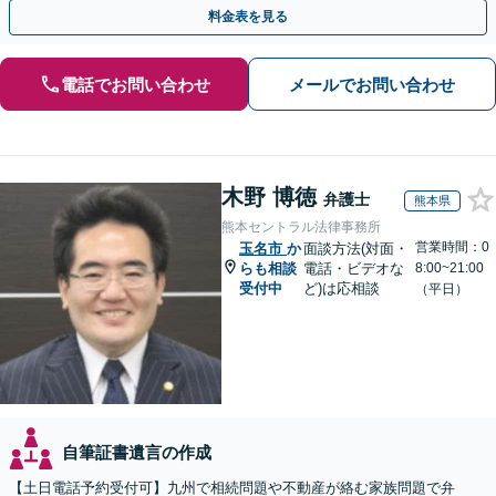
執行／事業承継など、お任せください」【休日相談あり】
料金表を見る
電話でお問い合わせ
メールでお問い合わせ
木野 博徳
弁護士
熊本県
熊本セントラル法律事務所
営業時間：0
玉名市
か
面談方法(対面・
らも相談
電話・ビデオな
8:00~21:00
受付中
ど)は応相談
（平日）
自筆証書遺言の作成
【土日電話予約受付可】九州で相続問題や不動産が絡む家族問題で弁