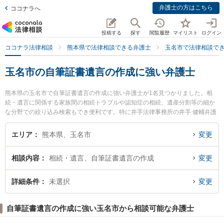
弁護士の方はこちら
ココナラへ
投稿する
探す
閲覧履歴
マイリスト
ログイン
ココナラ法律相談
熊本県で法律相談できる弁護士
玉名市で法律相談で
玉名市の自筆証書遺言の作成に強い弁護士
熊本県の玉名市で自筆証書遺言の作成に強い弁護士が1名見つかりました。相
続・遺言に関係する家族間の相続トラブルや認知症の相続、遺産分割等の細か
な分野での絞り込み検索もでき便利です。特に井手法律事務所の井手 健輔弁護
士のプロフィール情報や弁護士費用、強みなどが注目されています。『玉名市
で土日や夜間に発生した自筆証書遺言の作成のトラブルを今すぐに弁護士に相
エリア
熊本県、玉名市
変更
談したい』『自筆証書遺言の作成のトラブル解決の実績豊富な近くの弁護士を
検索したい』『初回相談無料で自筆証書遺言の作成を法律相談できる玉名市内
相談内容
相続・遺言、自筆証書遺言の作成
変更
の弁護士に相談予約したい』などでお困りの相談者さんにおすすめです。
詳細条件
未選択
変更
自筆証書遺言の作成に強い玉名市から相談可能な弁護士