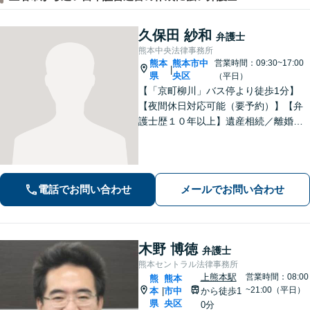
久保田 紗和
弁護士
熊本中央法律事務所
熊本
熊本市中
営業時間：09:30~17:00
|
県
央区
（平日）
【「京町柳川」バス停より徒歩1分】
【夜間休日対応可能（要予約）】【弁
護士歴１０年以上】遺産相続／離婚・
男女問題／労働問題などの分野に対応
可能。悩みを真剣に受け止め、共に闘
える弁護士であることを心がけていま
す。お気軽にご相談ください。
電話でお問い合わせ
メールでお問い合わせ
木野 博徳
弁護士
熊本セントラル法律事務所
上熊本駅
営業時間：08:00
熊
熊本
~21:00（平日）
本
市中
から徒歩1
|
県
央区
0分