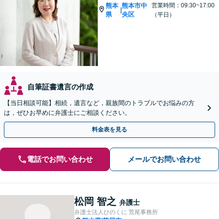
熊本
熊本市中
営業時間：09:30~17:00
|
県
央区
（平日）
自筆証書遺言の作成
【当日相談可能】相続，遺言など，親族間のトラブルでお悩みの方
は，ぜひお早めに弁護士にご相談ください。
料金表を見る
電話でお問い合わせ
メールでお問い合わせ
松岡 智之
弁護士
弁護士法人ひのくに 荒尾事務所