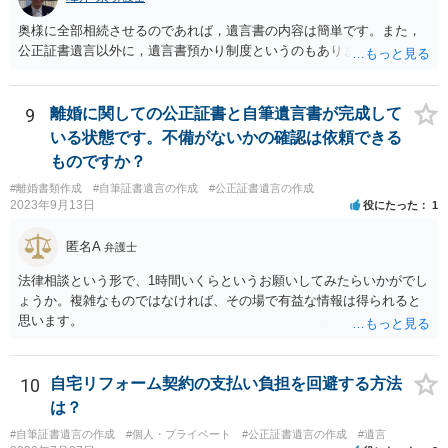
奥様に全部相続させるのであれば，遺言書の内容は簡単です。また，
公正証書遺言以外に，遺言書預かり制度というのもあります。
9
離婚に関しての公正証書と自筆遺言書が完成して
いる状態です。不備がないかの確認は依頼できる
ものですか？
#離婚書類作成
#自筆証書遺言の作成
#公正証書遺言の作成
2023年9月13日
役にたった
1
匿名A
弁護士
法律相談という形で、1時間いくらというお願いしてみたらいかがでし
ょうか。複雑なものではなければ、その場で有益な情報は得られると
思います。
10
自宅リフォーム契約の支払い負担を回避する方法
は？
#自筆証書遺言の作成
#個人・プライベート
#公正証書遺言の作成
#遺言