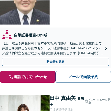
自筆証書遺言の作成
【土日電話予約受付可】熊本市で相続問題や不動産が絡む家族問題で
弁護士をお探しなら熊本セントラル法律事務所(Tel: 096-288-2193)へ
／感情的対立を避けながら適切な解決を目指します【LINE24時間予約
受付可】【休日・夜間相談可】
料金表を見る
電話でお問い合わせ
メールで面談予約
田中 真由美
弁護
インタビューを見
る
士
つばさ法律事務所