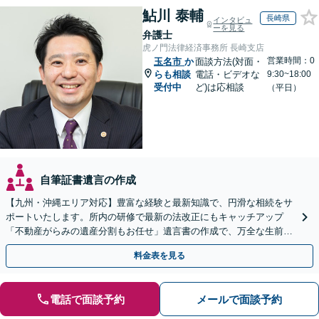
鮎川 泰輔
長崎県
インタビュ
ーを見る
弁護士
虎ノ門法律経済事務所 長崎支店
営業時間：0
玉名市
か
面談方法(対面・
らも相談
電話・ビデオな
9:30~18:00
受付中
ど)は応相談
（平日）
自筆証書遺言の作成
【九州・沖縄エリア対応】豊富な経験と最新知識で、円滑な相続をサ
ポートいたします。所内の研修で最新の法改正にもキャッチアップ
「不動産がらみの遺産分割もお任せ」遺言書の作成で、万全な生前対
策をおこないましょう【夜間・休日面談可】
料金表を見る
電話で面談予約
メールで面談予約