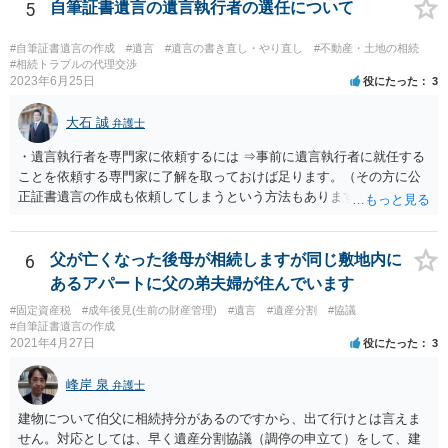
5
自筆証書遺言の遺言執行者の選任について
#自筆証書遺言の作成
#遺言
#遺言の書き直し・やり直し
#不動産・土地の相続
#相続トラブルの代理交渉
2023年6月25日
役にたった
3
大石 誠
弁護士
・遺言執行者を専門家に依頼するには ⇒事前に遺言執行者に就任する
ことを依頼する専門家に了解を取っておけば足ります。（その方に公
正証書遺言の作成も依頼してしまうという方法もあります） 事前に了
解を取るだけであれば、契約は不要ですし、契約料を払う必要もあり
ません。 遺言執行者に就任し、遺言執行が完了したときの報酬だけ、
弁護士費用としてかかります。 ・亡くなった際に、法務局に預けた自
6
父が亡くなった後母が相続しますが同じ敷地内に
筆証書遺言の存在を親族がなかったものにされる可能性 ⇒自筆の遺言
あるアパートに父の弟夫婦が住んでいます
書を法務局に保管した場合、死亡後、法務局に遺言書の有無を照会す
#固定資産税
#成年後見(生前の財産管理)
#遺言
#遺産分割
#協議
ることになりますので、「法務局に預けた自筆証書遺言の存在を親族
#自筆証書遺言の作成
がなかったもの」にすることはできません。 存在をなかったものにす
2021年4月27日
役にたった
3
るというよりも、遺言の効力を争う（遺言は無効だ）と主張する場合
がありえますが、その予防方法は、遺言者と面談してみないと判断が
峰岸 泉
弁護士
難しいです。
建物について伯父に相続持分があるのですから、出て行けとは言えま
せん。対応としては、早く遺産分割協議（調停の申立て）をして、建