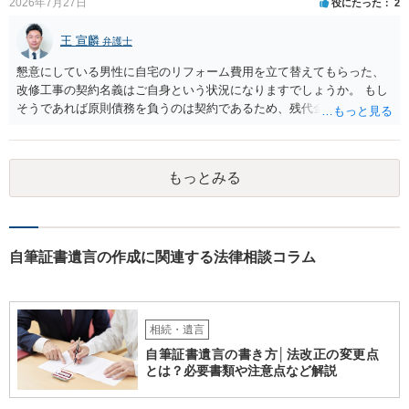
2026年7月27日
役にたった
2
王 宣麟
弁護士
懇意にしている男性に自宅のリフォーム費用を立て替えてもらった、
改修工事の契約名義はご自身という状況になりますでしょうか。 もし
そうであれば原則債務を負うのは契約であるため、残代金を捻出して
もらうよう約束した男性に支払いをお願いするしかないように思われ
ます。 入籍した場合でも、原則契約者が単独で全ての債務を負うこと
には変わりがありません。 なかなか対応に難しい案件であり、公開の
もっとみる
場でアドバイスを行うのも限界があるように思われますので、資料等
を持参のうえ個別に弁護士に相談されることをお勧めします。
自筆証書遺言の作成に関連する法律相談コラム
相続・遺言
自筆証書遺言の書き方│法改正の変更点
とは？必要書類や注意点など解説