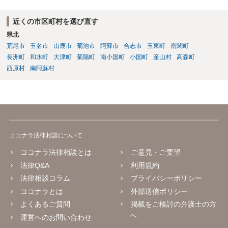
近くの市区町村を選び直す
県北
荒尾市
玉名市
山鹿市
菊池市
阿蘇市
合志市
玉東町
南関町
長洲町
和水町
大津町
菊陽町
南小国町
小国町
産山村
高森町
西原村
南阿蘇村
ココナラ法律相談について
ココナラ法律相談とは
ご意見・ご要望
法律Q&A
利用規約
法律相談コラム
プライバシーポリシー
ココナラとは
外部送信ポリシー
よくあるご質問
掲載をご検討の弁護士の方
へ
運営へのお問い合わせ