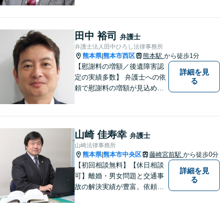
た最善策をご提案【労働・雇
用】証拠集めから手厚くサポ
ート。企業からのご相談も承
田中 裕司
弁護士
ります【交通事故】弁護士費
弁護士法人田中ひろし法律事務所
用特約の利用可【夜間・休日
熊本県
熊本市西区
熊本駅
から徒歩1分
|
面談可】
【慰謝料の増額／後遺障害認
詳細を見
定の実績多数】 弁護士への依
る
頼で慰謝料の増額が見込めま
す【破産・任意整理・個人再
生に対応】ご希望に沿った債
務整理をご提案【遺産相続の
ノウハウ多数】相続手続きか
山崎 佳寿幸
弁護士
ら遺言書までトータルサポー
山崎法律事務所
ト【JR熊本駅から徒歩1分】
熊本県
熊本市中央区
藤崎宮前駅
から徒歩0分
|
【初回相談無料】【休日相談
詳細を見
可】離婚・男女問題と交通事
る
故の解決実績が豊富。依頼者
様にとって力強い法的パート
ナーとして尽力いたします。
企業法務のご相談もお任せく