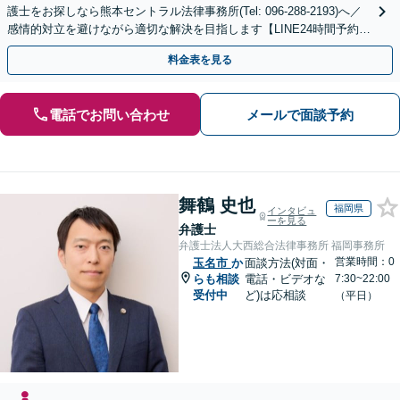
護士をお探しなら熊本セントラル法律事務所(Tel: 096-288-2193)へ／
感情的対立を避けながら適切な解決を目指します【LINE24時間予約受
付可】【休日・夜間相談可】
料金表を見る
電話でお問い合わせ
メールで面談予約
舞鶴 史也
福岡県
インタビュ
ーを見る
弁護士
弁護士法人大西総合法律事務所 福岡事務所
営業時間：0
玉名市
か
面談方法(対面・
らも相談
電話・ビデオな
7:30~22:00
受付中
ど)は応相談
（平日）