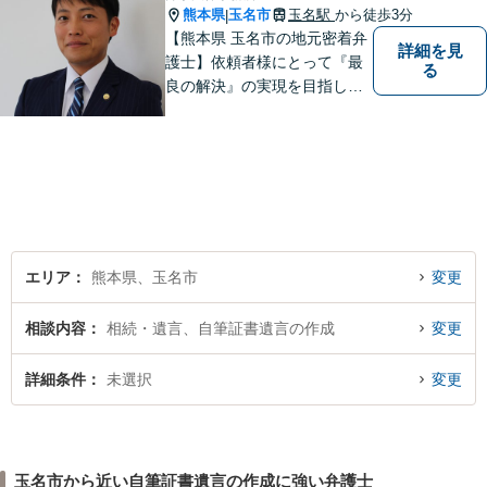
熊本県
玉名市
玉名駅
から徒歩3分
|
【熊本県 玉名市の地元密着弁
詳細を見
護士】依頼者様にとって『最
る
良の解決』の実現を目指しま
す。お悩みの方はお気軽にご
相談ください。
エリア
熊本県、玉名市
変更
相談内容
相続・遺言、自筆証書遺言の作成
変更
詳細条件
未選択
変更
玉名市から近い自筆証書遺言の作成に強い弁護士