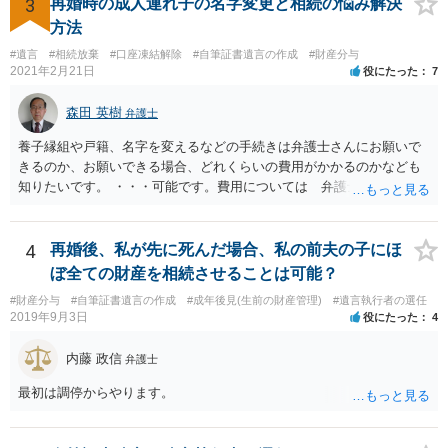
方に対して， ・相続に関する主張は法的根拠がなく，一切応じないこ
3
再婚時の成人連れ子の名字変更と相続の悩み解決
と ・今後一切の連絡をしてこないでほしいこと ・連絡を継続してくる
方法
ようであれば警察への通報や法的措置も辞さないこと などを記載した
#遺言
#相続放棄
#口座凍結解除
#自筆証書遺言の作成
#財産分与
書面を発送してもらうことがよろしいように思います。
2021年2月21日
役にたった
7
森田 英樹
弁護士
養子縁組や戸籍、名字を変えるなどの手続きは弁護士さんにお願いで
きるのか、お願いできる場合、どれくらいの費用がかかるのかなども
知りたいです。 ・・・可能です。費用については 弁護士と直接面談
の上 内容を確認し 協議の上個別に契約によって決まることになっ
ています。 やはり、成人した子のことまでごちゃごちゃ考えず、自分
の事だけ考えるべきなのでしょうか ・・・お子さんの事をまで含め良
4
再婚後、私が先に死んだ場合、私の前夫の子にほ
い解決案があればお悩みになるのは当然と言えば当然のことです。 彼
ぼ全ての財産を相続させることは可能？
と親子関係を結びたいと思っているが、名字は変えたくない・・・養
#財産分与
#自筆証書遺言の作成
#成年後見(生前の財産管理)
#遺言執行者の選任
子縁組の必要があり 氏も変更することになります。 しかし 彼は成人
2019年9月3日
役にたった
4
しているとは言え、自分の子と私の連れ子、全て平等にしたいと希
望。もちろん私もそうできればと思います。 ・・・婚姻前の契約 あ
内藤 政信
弁護士
るいは 遺言書などで その意思を実現する方法はあります。 弁護
士に相談してみてください。
最初は調停からやります。