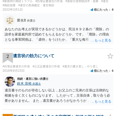
#家族間の相続トラブル
#自筆証書遺言の作成
#遺留分侵害額請求・放棄
#遺言
#相続放棄
#遺言の真偽鑑定・遺言無効
2022年3月1日
役にたった
8
匿名B
弁護士
あなたのお考えが実現できるかどうかは、民法８９２条の「廃除」の
請求を家庭裁判所で認めてもらえるかどうか、です。「廃除」の理由
となる事実関係は、「虐待」をうけたか、「重大な侮辱」を受けた
か、推定相続人たる夫に「その他著しい非行」があったか否かです。
「廃除」は遺言でも可能です（民法８９３条）。 弁護士に具体的な事
情を話して相談して、「廃除」が可能か、実際に法律相談を受けるこ
2
遺言状の効力について
とをお勧めします。
#自筆証書遺言の作成
#公正証書遺言の作成
#遺言の書き直し・やり直し
2018年8月23日
役にたった
6
相続・遺言に強い弁護士
鈴木 崇裕
弁護士
遺言書そのものが存在しない以上，お父上のご兄弟の主張は法律的な
根拠を全く欠くものになります。 したがって，主張自体，取り合う必
要がありません。 また，遺言書があろうがなかろうが，お父上のご兄
弟と面会しなければならない義務はもともとありません。 峰岸先生の
ご回答にもありますが， 代理人弁護士をたてて，その弁護士から相手