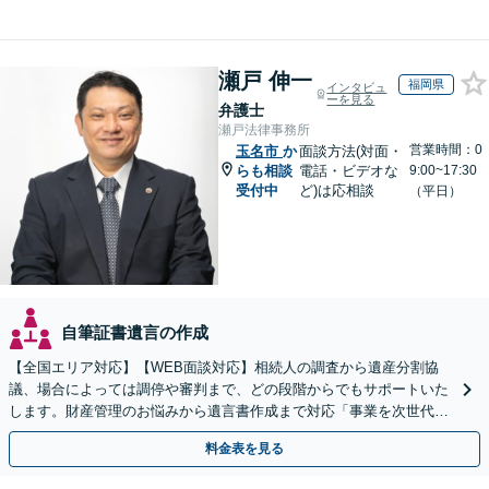
瀬戸 伸一
福岡県
インタビュ
ーを見る
弁護士
瀬戸法律事務所
営業時間：0
玉名市
か
面談方法(対面・
らも相談
電話・ビデオな
9:00~17:30
受付中
ど)は応相談
（平日）
自筆証書遺言の作成
【全国エリア対応】【WEB面談対応】相続人の調査から遺産分割協
議、場合によっては調停や審判まで、どの段階からでもサポートいた
します。財産管理のお悩みから遺言書作成まで対応「事業を次世代に
引き継ぐ安心の事業承継をサポート」【完全個室相談】
料金表を見る