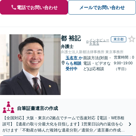
電話でお問い合わせ
メールでお問い合わせ
都 裕記
東京都
インタビュー
を見る
弁護士
弁護士法人新都法律事務所 東京事務所
営業時間：0
玉名市
か
面談方法(対面・
らも相談
電話・ビデオな
9:00~19:00
受付中
ど)は応相談
（平日）
自筆証書遺言の作成
【全国対応】大阪・東京の2拠点でチームで迅速対応【電話・WEB相
談可】【遺産の取り分最大化を目指します】1営業日以内の返信を心
がけます「不動産が絡んだ複雑な遺産分割／遺留分／遺言書の作成・