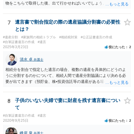
物をこちらで取得した後、出て行かせればいいでしょう。 建物の固定
資産税については、持分に応じた負担が考えられますが、時効にかか
っていない部分については請求すればいいと思います。 なお、家賃に
ついては、お父様自身が遺産分割手続をしなかったのですから、あき
7
遺言書で割合指定の際の遺産協議分割書の必要性
らめるしかないと思います。
とは？
#遺産分割
#家族間の相続トラブル
#相続税対策
#公正証書遺言の作成
#自筆証書遺言の作成
#遺言
2025年3月23日
役にたった
2
清水 卓
弁護士
相続分を割合で指定した遺言の場合、複数の遺産を具体的にどうのよ
うに分割するのかについて、相続人間で遺産分割協議により決める必
要が出てきます（預貯金、株•投資信託等の遺産がある場合に、どの遺
産についても相続分の割合で分けるのか、預貯金はある相続人に、株•
投資信託は他の相続人にというような分け方をするのか等について
は、相続人間で遺産分割協議により決める必要があります）。
8
子供のいない夫婦で妻に財産を残す遺言書につい
て
#自筆証書遺言の作成
#遺言
2020年9月25日
役にたった
2
峰岸 泉
弁護士