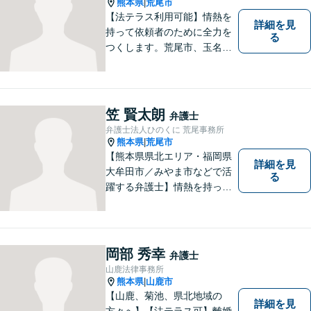
熊本県
荒尾市
|
【法テラス利用可能】情熱を
詳細を見
持って依頼者のために全力を
る
つくします。荒尾市、玉名郡
市などの県北や福岡県大牟田
市、みやま市なども対応可
能。個人、企業どちらの案件
にも対応可能ですのでお気軽
笠 賢太朗
弁護士
にご相談ください。【幅広い
弁護士法人ひのくに 荒尾事務所
案件のご相談可能】
熊本県
荒尾市
|
【熊本県県北エリア・福岡県
詳細を見
大牟田市／みやま市などで活
る
躍する弁護士】情熱を持って
依頼者のために全力を尽くす
ことをモットーに、皆様の問
題に1つ1つ丁寧に取り組みま
す。離婚 、相続、交通事故、
岡部 秀幸
弁護士
企業法務など幅広いお困りご
山鹿法律事務所
とに対応可能です！
熊本県
山鹿市
|
【山鹿、菊池、県北地域の
詳細を見
方々へ】【法テラス可】離婚