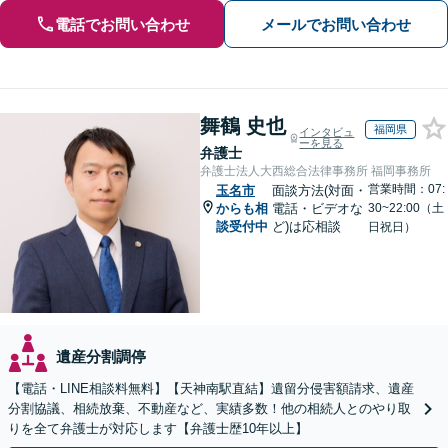
電話でお問い合わせ
メールでお問い合わせ
舞鶴 史也
福岡県
インタビュ
ーを見る
弁護士
弁護士法人大西総合法律事務所 福岡事務所
営業時間：07:
玉名市
面談方法(対面・
からも相
電話・ビデオな
30~22:00（土
談受付中
ど)は応相談
日祝日）
遺産分割調停
【電話・LINE相談料無料】【天神南駅直結】遺留分侵害額請求、遺産
分割協議、相続放棄、不動産など、実績多数！他の相続人とのやり取
りを全て弁護士が対応します【弁護士歴10年以上】