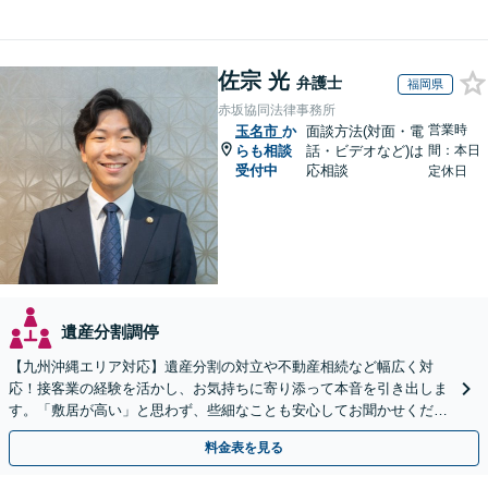
佐宗 光
弁護士
福岡県
赤坂協同法律事務所
営業時
玉名市
か
面談方法(対面・電
らも相談
話・ビデオなど)は
間：本日
受付中
応相談
定休日
遺産分割調停
【九州沖縄エリア対応】遺産分割の対立や不動産相続など幅広く対
応！接客業の経験を活かし、お気持ちに寄り添って本音を引き出しま
す。「敷居が高い」と思わず、些細なことも安心してお聞かせくださ
い【初回相談無料】【夜間・休日相談可】
料金表を見る