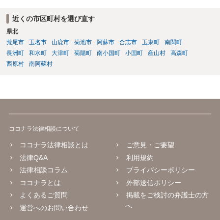
近くの市区町村を選び直す
県北
荒尾市
玉名市
山鹿市
菊池市
阿蘇市
合志市
玉東町
南関町
長洲町
和水町
大津町
菊陽町
南小国町
小国町
産山村
高森町
西原村
南阿蘇村
ココナラ法律相談について
ココナラ法律相談とは
ご意見・ご要望
法律Q&A
利用規約
法律相談コラム
プライバシーポリシー
ココナラとは
外部送信ポリシー
よくあるご質問
掲載をご検討の弁護士の方
へ
運営へのお問い合わせ