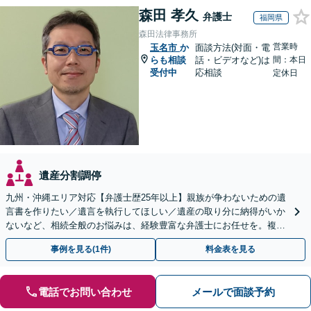
森田 孝久
弁護士
福岡県
森田法律事務所
営業時
玉名市
か
面談方法(対面・電
らも相談
話・ビデオなど)は
間：本日
受付中
応相談
定休日
遺産分割調停
九州・沖縄エリア対応【弁護士歴25年以上】親族が争わないための遺
言書を作りたい／遺言を執行してほしい／遺産の取り分に納得がいか
ないなど、相続全般のお悩みは、経験豊富な弁護士にお任せを。複雑
な問題も粘り強く対応し、解決に導きます。
事例を見る(1件)
料金表を見る
電話でお問い合わせ
メールで面談予約