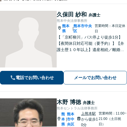
久保田 紗和
弁護士
熊本中央法律事務所
熊本
熊本市中央
営業時間：本日定休
|
県
区
日
【「京町柳川」バス停より徒歩1分】
【夜間休日対応可能（要予約）】【弁
護士歴１０年以上】遺産相続／離婚・
男女問題／労働問題などの分野に対応
可能。悩みを真剣に受け止め、共に闘
える弁護士であることを心がけていま
す。お気軽にご相談ください。
電話でお問い合わせ
メールでお問い合わせ
木野 博徳
弁護士
熊本セントラル法律事務所
上熊本駅
営業時間：11:00~
熊
熊本
21:00（土日祝
本
市中
から徒歩1
|
県
央区
日）
0分