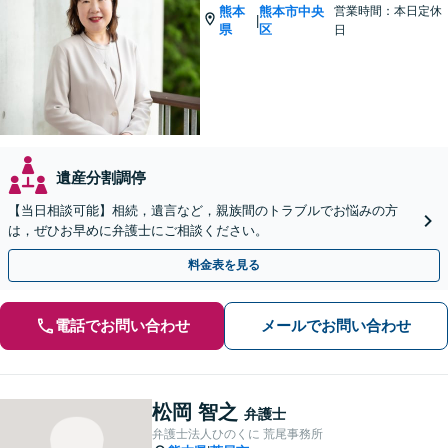
熊本
熊本市中央
営業時間：本日定休
|
県
区
日
遺産分割調停
【当日相談可能】相続，遺言など，親族間のトラブルでお悩みの方
は，ぜひお早めに弁護士にご相談ください。
料金表を見る
電話でお問い合わせ
メールでお問い合わせ
松岡 智之
弁護士
弁護士法人ひのくに 荒尾事務所