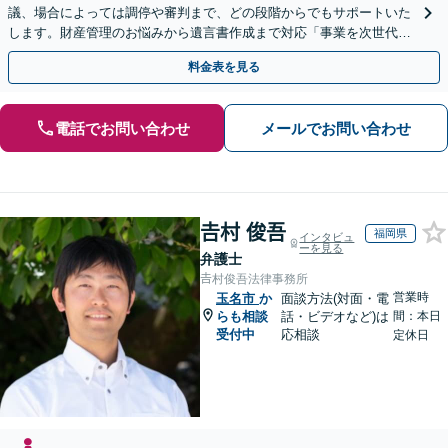
議、場合によっては調停や審判まで、どの段階からでもサポートいた
します。財産管理のお悩みから遺言書作成まで対応「事業を次世代に
引き継ぐ安心の事業承継をサポート」【完全個室相談】
料金表を見る
電話でお問い合わせ
メールでお問い合わせ
𠮷村 俊吾
福岡県
インタビュ
ーを見る
弁護士
𠮷村俊吾法律事務所
営業時
玉名市
か
面談方法(対面・電
らも相談
話・ビデオなど)は
間：本日
受付中
応相談
定休日