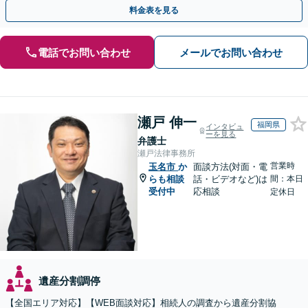
料金表を見る
電話でお問い合わせ
メールでお問い合わせ
瀬戸 伸一
福岡県
インタビュ
ーを見る
弁護士
瀬戸法律事務所
営業時
玉名市
か
面談方法(対面・電
らも相談
話・ビデオなど)は
間：本日
受付中
応相談
定休日
遺産分割調停
【全国エリア対応】【WEB面談対応】相続人の調査から遺産分割協