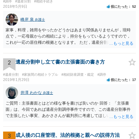
#調停
#遺産分割
#相続手続き
2018年5月9日
役にたった
52
峰岸 泉
弁護士
家事，料理，雑用をやったかどうかはあまり関係ありませんが，現時
点で，一応母親からの相続により，持分をもっているようですので，
これが一応の居住権の根拠となります。 ただ，遺産分割により，母の
持分を父親が取得した場合，住み続けるのは難しいかも知れません。
2
遺産分割申し立て書の主張書面の書き方
#遺産分割
#家族間の相続トラブル
#相続財産調査・鑑定
#調停
2019年1月29日
役にたった
17
井澤 わかな
弁護士
ご質問：主張書面とはどの様な事を書けば良いのか 回答： 「主張書
面」は、今回であれば遺産分割調停事件ですので、この遺産分割事件
で主張したい事実、あかささんが裁判所に考慮してほしいと思う、亡
くなった方・あかささん・お姉さん間の事情などを記入することにな
ります。 もし、主張したい事実や考慮してほしい事情に関連して
資料を持っているようであれば、主張書面とは別で提出できます。も
3
成人後の口座管理、法的根拠と親への説得方法