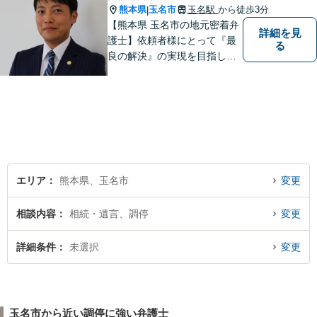
熊本県
玉名市
玉名駅
から徒歩3分
|
【熊本県 玉名市の地元密着弁
詳細を見
護士】依頼者様にとって『最
る
良の解決』の実現を目指しま
す。お悩みの方はお気軽にご
相談ください。
エリア
熊本県、玉名市
変更
相談内容
相続・遺言、調停
変更
詳細条件
未選択
変更
玉名市から近い調停に強い弁護士