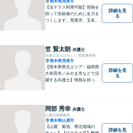
熊本県
荒尾市
|
【法テラス利用可能】情熱を
詳細を見
持って依頼者のために全力を
る
つくします。荒尾市、玉名郡
市などの県北や福岡県大牟田
市、みやま市なども対応可
能。個人、企業どちらの案件
にも対応可能ですのでお気軽
笠 賢太朗
弁護士
にご相談ください。【幅広い
弁護士法人ひのくに 荒尾事務所
案件のご相談可能】
熊本県
荒尾市
|
【熊本県県北エリア・福岡県
詳細を見
大牟田市／みやま市などで活
る
躍する弁護士】情熱を持って
依頼者のために全力を尽くす
ことをモットーに、皆様の問
題に1つ1つ丁寧に取り組みま
す。離婚 、相続、交通事故、
岡部 秀幸
弁護士
企業法務など幅広いお困りご
山鹿法律事務所
とに対応可能です！
熊本県
山鹿市
|
【山鹿、菊池、県北地域の
詳細を見
方々へ】【法テラス可】離婚