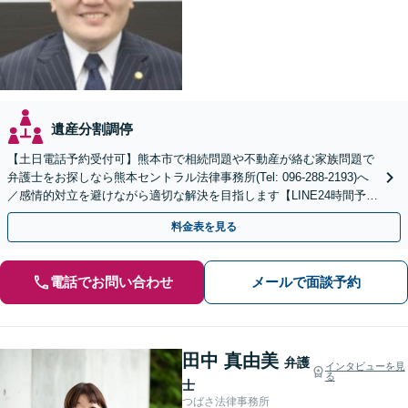
遺産分割調停
【土日電話予約受付可】熊本市で相続問題や不動産が絡む家族問題で
弁護士をお探しなら熊本セントラル法律事務所(Tel: 096-288-2193)へ
／感情的対立を避けながら適切な解決を目指します【LINE24時間予約
受付可】【休日・夜間相談可】
料金表を見る
電話でお問い合わせ
メールで面談予約
田中 真由美
弁護
インタビューを見
る
士
つばさ法律事務所