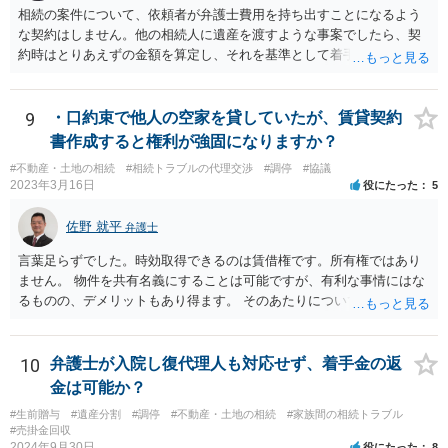
相続の案件について、依頼者が弁護士費用を持ち出すことになるよう
な契約はしません。他の相続人に遺産を渡すような事案でしたら、契
約時はとりあえずの金額を算定し、それを基準として着手金を設定
し、事件終了時に報酬金や追加着手金として考慮するといった契約も
あり得ます。 今後の見通しを言わないで契約はできないです。依頼者
が納得できる説明を受けるべきです。
9
・口約束で他人の空家を貸していたが、賃貸契約
書作成すると権利が強固になりますか？
#不動産・土地の相続
#相続トラブルの代理交渉
#調停
#協議
2023年3月16日
役にたった
5
佐野 就平
弁護士
言葉足らずでした。時効取得できるのは賃借権です。所有権ではあり
ません。 物件を共有名義にすることは可能ですが、有利な事情にはな
るものの、デメリットもあり得ます。 そのあたりについては、お近く
の弁護士にご相談ください。
10
弁護士が入院し復代理人も対応せず、着手金の返
金は可能か？
#生前贈与
#遺産分割
#調停
#不動産・土地の相続
#家族間の相続トラブル
#売掛金回収
2024年9月30日
役にたった
8