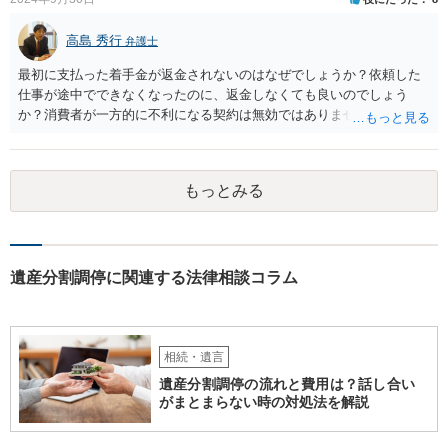
高島 秀行
弁護士
最初に支払った着手金が返金されないのはなぜでしょうか？依頼した
仕事が途中でできなくなったのに、返金しなくても良いのでしょう
か？消費者が一方的に不利になる契約は無効ではありませんか？
着手金は、前の弁護士が倒れるまでにやった仕事に応じて清算する義
務があると思います。 倒れた弁護士が所属する弁護士会に相談さ
れた方がよいと思います。 倒れた弁護士は脳梗塞で倒れたようで
もっとみる
すが、 判断能力があり、復代理を倒れた弁護士の判断で復代理を
選任したのか 即ち、復代理人の選任は有効なのかという問題もあ
ると思います。
遺産分割調停に関連する法律相談コラム
相続・遺言
遺産分割調停の流れと費用は？話し合い
がまとまらない時の対処法を解説