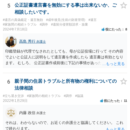
5
公正証書遺言書を無効にする事は出来ないか、ご
相談したいです。
#遺言の真偽鑑定・遺言無効
#成年後見(生前の財産管理)
#遺言
#家族間の相続トラブル
#調停
#遺留分侵害額請求・放棄
2024年7月18日
役にたった
8
高島 秀行
弁護士
印鑑登録が代理でなされたとしても、母が公証役場に行って その内容
でよいと公証人に説明をして遺言書を作成したら 遺言書は有効となり
ます。 むしろ、 公正証書作成前後に下記の事情があったことが証明で
きれば判断能力がなく 無効だったと主張することが可能です。 翌年1
月に携帯が新しくなった母からの第一声は「ここにいたら殺される」
「面会に来てくれ」で、長男に聞くと「面会は出来ない。俺は携帯電
6
親子間の住居トラブルと所有物の権利についての
話の使い方を教える為に会っている」「母の話は聞かなくて良い」と
法律相談
電話が切れました。その後の電話でも「食事に毒が入っている」「体
#立ち退き交渉
#家族間の相続トラブル
#調停
#協議
にチップが埋められている」等、おかしかったです。 当時の診療記
2022年1月29日
役にたった
11
録、介護認定の資料、介護記録を取得して 弁護士に面談で相談された
方がよいと思います。
内藤 政信
弁護士
それは、わからないので、お近くの弁護士と協議してください。 これ
で終わります。