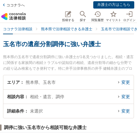
弁護士の方はこちら
ココナラへ
投稿する
探す
閲覧履歴
マイリスト
ログイン
ココナラ法律相談
熊本県で法律相談できる弁護士
玉名市で法律相談で
玉名市の遺産分割調停に強い弁護士
熊本県の玉名市で遺産分割調停に強い弁護士が1名見つかりました。相続・遺言
に関係する家族間の相続トラブルや認知症の相続、遺産分割等の細かな分野で
の絞り込み検索もでき便利です。特に井手法律事務所の井手 健輔弁護士のプロ
フィール情報や弁護士費用、強みなどが注目されています。『玉名市で土日や
夜間に発生した遺産分割調停のトラブルを今すぐに弁護士に相談したい』『遺
エリア
熊本県、玉名市
変更
産分割調停のトラブル解決の実績豊富な近くの弁護士を検索したい』『初回相
談無料で遺産分割調停を法律相談できる玉名市内の弁護士に相談予約したい』
相談内容
相続・遺言、調停
変更
などでお困りの相談者さんにおすすめです。
詳細条件
未選択
変更
調停に強い玉名市から相談可能な弁護士