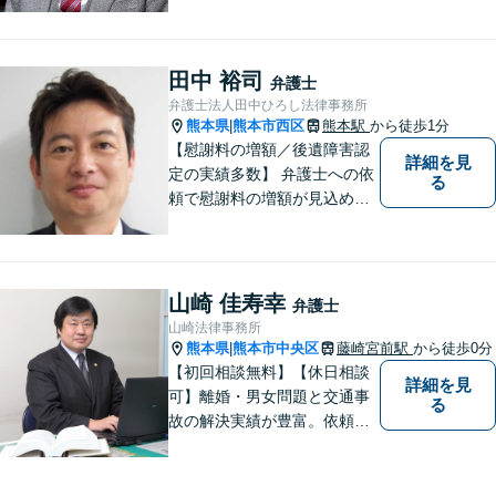
た最善策をご提案【労働・雇
用】証拠集めから手厚くサポ
ート。企業からのご相談も承
田中 裕司
弁護士
ります【交通事故】弁護士費
弁護士法人田中ひろし法律事務所
用特約の利用可【夜間・休日
熊本県
熊本市西区
熊本駅
から徒歩1分
|
面談可】
【慰謝料の増額／後遺障害認
詳細を見
定の実績多数】 弁護士への依
る
頼で慰謝料の増額が見込めま
す【破産・任意整理・個人再
生に対応】ご希望に沿った債
務整理をご提案【遺産相続の
ノウハウ多数】相続手続きか
山崎 佳寿幸
弁護士
ら遺言書までトータルサポー
山崎法律事務所
ト【JR熊本駅から徒歩1分】
熊本県
熊本市中央区
藤崎宮前駅
から徒歩0分
|
【初回相談無料】【休日相談
詳細を見
可】離婚・男女問題と交通事
る
故の解決実績が豊富。依頼者
様にとって力強い法的パート
ナーとして尽力いたします。
企業法務のご相談もお任せく