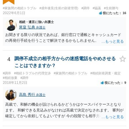
し、お姉さんに見られたくないような資料がある場合、「非開示の希
望に関する申出書」と共に提出することも考えられます。 ご質問：書
#家族間の相続トラブル
#成年後見(生前の財産管理)
#調停
#協議
#生前贈与
いた方が良い事と書かない方が良い事 回答： お姉さんが申立書の「申
2022年6月1日
役にたった
16
立ての趣旨」のところに書いている遺産の分け方に対して意見があれ
相続・遺言に強い弁護士
ば、まずそれを書くとよいです。 次に「申立ての理由」のところに、
尾畠 弘典
弁護士
なぜ調停を申し立てたのか(例えば、あかささんと話合いが出来ない／
お聞きする限りの状況であれば、銀行窓口で通帳とキャッシュカード
決裂した、など)や亡くなった方・あかささん・お姉さん間の事情やい
の再発行手続を行うことで解決できるかもしれません。
きさつなどが書かれていると思うので、あかささんから見てそれは違
うと感じるところは、どのように違うのか、など書くとよいです。 そ
の他、お姉さんの申立書には書かれていないけど、どのように遺産を
4
調停不成立の相手方からの迷惑電話をやめさせる
分けるかを決めるについてあかささんが重要だと考える事情があれば
(例えば、○○のときにお姉さんは亡くなった方からお金を援助してもら
ことはできますか？
った等)、それも書くとよいです。 書かない方が良いと思うことは、遺
#調停
#相続トラブルの代理交渉
#家族間の相続トラブル
#相続財産調査・鑑定
産分割に関係ない(と思われる)いきさつを沢山盛り込むことだと考えま
#相続放棄
#調停
す(あくまで遺産分割に関係することに留める方が、裁判所や調停委員
2018年11月2日
役にたった
9
の方に事情を理解してもらいやすいと思います)。
高島 秀行
弁護士
高裁で、和解の機会が設けられるかどうかはケースバイケースとなり
ます。 和解できる見込みがなければ高裁で決定がなされます。 審判が
確定してから依頼してもよいですが 今の段階でも相手方の連絡が迷惑
であれば 弁護士に依頼してもよいと思います。