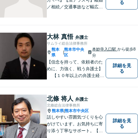
る
／相続／交通事故など幅広く
対応◎新しく生まれ変わった
「山鹿法律事務所」は、いっ
そう地域に法的サービスを提
供してまいります。お気軽に
大林 真悟
弁護士
ご相談を！
サムライ総合法律事務所
本妙寺入口駅
から徒歩8
熊本
熊本市中央
|
県
区
分
【信念を持って、依頼者のた
詳細を見
めに、力強く、戦う弁護士】
る
【１０年以上の弁護士経
験】 【①交通事故、②離婚
等の男女トラブル、③顧問弁
護の３つの分野に力を注ぐ弁
北條 将人
弁護士
護士】
北條総合法律事務所
熊本県
熊本市中央区
|
話しやすい雰囲気づくりを心
詳細を見
がけています。お気持ちに寄
る
り添う丁寧なサポート。【借
金・債務整理】将来を見据え