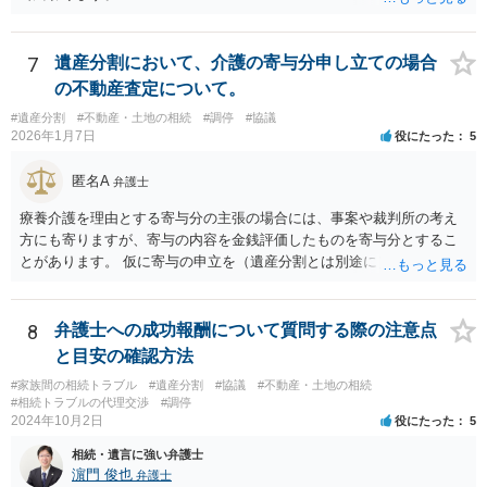
7
遺産分割において、介護の寄与分申し立ての場合
の不動産査定について。
#遺産分割
#不動産・土地の相続
#調停
#協議
2026年1月7日
役にたった
5
匿名A
弁護士
療養介護を理由とする寄与分の主張の場合には、事案や裁判所の考え
方にも寄りますが、寄与の内容を金銭評価したものを寄与分とするこ
とがあります。 仮に寄与の申立を（遺産分割とは別途に）して、その
ような考え方を撮るなら、必ずしも相続財産全体の評価（不動産の評
価）は不要ということもあります。 ただ、前提として、遺産分割はし
なければならないでしょうから、現実的にはいずれにせよ不動産評価
8
弁護士への成功報酬について質問する際の注意点
は必要でしょう。
と目安の確認方法
#家族間の相続トラブル
#遺産分割
#協議
#不動産・土地の相続
#相続トラブルの代理交渉
#調停
2024年10月2日
役にたった
5
相続・遺言に強い弁護士
濵門 俊也
弁護士