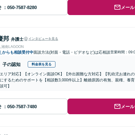
せ
メール
慶邦
弁護士
インタビューを見る
湘南LAGOON
市
からも相談受付中
面談方法(対面・電話・ビデオなど)は応相談
営業時間：09:0
子の認知
料金表を見る
エリア対応】【オンライン面談OK】【外出困難な方対応】【乳幼児お連れ
にするためのサポートを【相談数3,000件以上】離婚原因の有無、親権、養
談可】
せ
メール