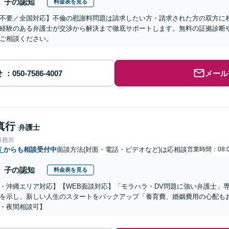
子の認知
料金表を見る
不要／全国対応】不倫の慰謝料問題は請求したい方・請求された方の双方に
経験のある弁護士が交渉から解決まで徹底サポートします。無料の証拠診断
ご相談ください。
せ
メール
真行
弁護士
事務所
市
からも相談受付中
面談方法(対面・電話・ビデオなど)は応相談
営業時間：08:0
子の認知
料金表を見る
・沖縄エリア対応】【WEB面談対応】「モラハラ・DV問題に強い弁護士」
を示し、新しい人生のスタートをバックアップ「養育費、婚姻費用の心配も
・夜間相談可】