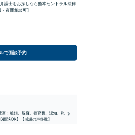
弁護士をお探しなら熊本セントラル法律
【休日・夜間相談可】
ルで面談予約
豊富！離婚、親権、養育費、認知、慰
B面談OK】【感謝の声多数】