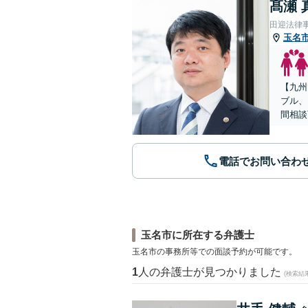
髙瀬 
田迎法律
玉名
【九州
ブル、
間相談
電話でお問い合わ
玉名市に所在する弁護士
玉名市の事務所等での面談予約が可能です。
1
人の弁護士が見つかりました
(検索結