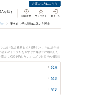
弁護士の方はこちら
&Aを探す
閲覧履歴
マイリスト
ログイン
護士
玉名市で子の認知に強い弁護士
野での絞り込み検索もでき便利です。特に井手法
の認知のトラブルを今すぐに弁護士に相談した
弁護士に相談予約したい』などでお困りの相談者
変更
変更
変更