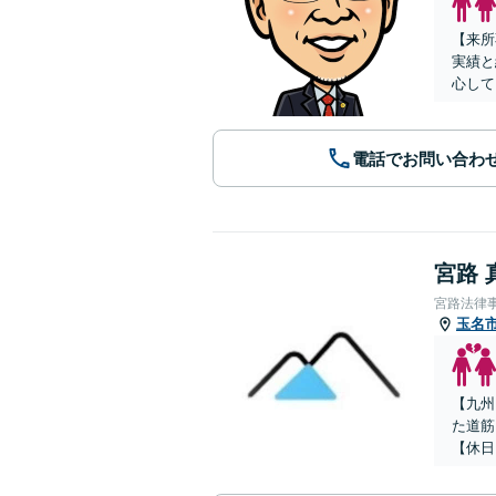
【来所
実績と
心して
電話でお問い合わ
宮路 
宮路法律
玉名
【九州
た道筋
【休日