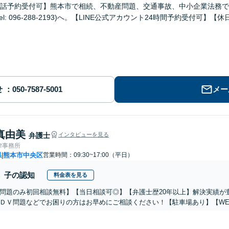
話予約受付可】熊本市で相続、不動産問題、交通事故、中小企業法務で
el: 096-288-2193)へ。【LINE公式アカウント24時間予約受付可】
せ
メー
真由美
弁護士
インタビューを見る
律事務所
県
熊本市中央区
営業時間：09:30~17:00（平日）
|
子の認知
料金表を見る
問題のみ初回相談無料】【当日相談可◎】【弁護士歴20年以上】解決実績が
ＤＶ問題などでお困りの方はお早めにご相談ください！【駐車場あり】【WE