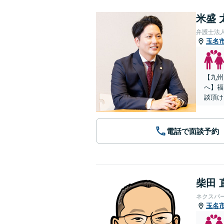
米盛 
弁護士法
玉名
【九州
へ】福
談頂け
電話で面談予約
柴田 
ネクスパ
玉名