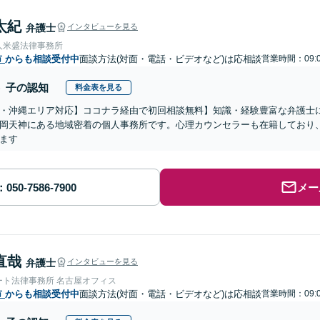
太紀
弁護士
インタビューを見る
人米盛法律事務所
市
からも相談受付中
面談方法(対面・電話・ビデオなど)は応相談
営業時間：09:0
子の認知
料金表を見る
・沖縄エリア対応】ココナラ経由で初回相談無料】知識・経験豊富な弁護士に
岡天神にある地域密着の個人事務所です。心理カウンセラーも在籍しており
ます
メー
直哉
弁護士
インタビューを見る
ート法律事務所 名古屋オフィス
市
からも相談受付中
面談方法(対面・電話・ビデオなど)は応相談
営業時間：09:0