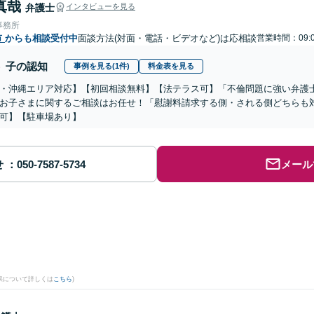
真哉
弁護士
インタビューを見る
事務所
市
からも相談受付中
面談方法(対面・電話・ビデオなど)は応相談
営業時間：09:0
子の認知
事例を見る(1件)
料金表を見る
・沖縄エリア対応】【初回相談無料】【法テラス可】「不倫問題に強い弁護
お子さまに関するご相談はお任せ！「慰謝料請求する側・される側どちらも
可】【駐車場あり】
せ
メール
果について詳しくは
こちら
)