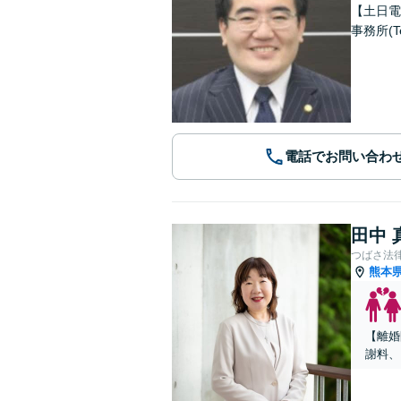
【土日電
事務所(T
電話でお問い合わ
田中 
つばさ法
熊本
【離婚
謝料、