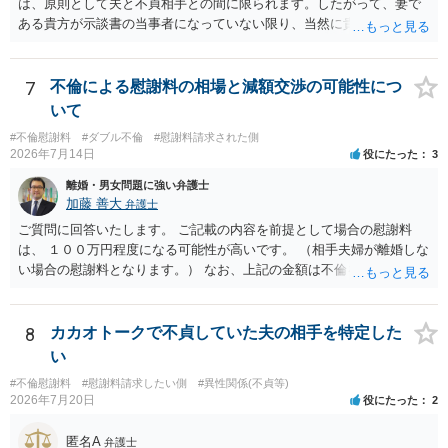
は、原則として夫と不貞相手との間に限られます。したがって、妻で
ある貴方が示談書の当事者になっていない限り、当然に貴方の不貞慰
謝料請求権が消滅するわけではありません。もっとも、後日の争いを
避けるためには、示談書の中に「本示談は夫と不貞相手との間の清算
に限るものであり、妻の不貞相手に対する慰謝料請求権を放棄・制限
7
不倫による慰謝料の相場と減額交渉の可能性につ
するものではない」旨を明記しておく方が安全です。また、清算条項
いて
を入れる場合にも、「夫と不貞相手との間に限る」と対象を明確にす
#不倫慰謝料
#ダブル不倫
#慰謝料請求された側
べきです。 他方、不貞相手が夫から示談金を受け取る場合、その名目
2026年7月14日
役にたった
3
や内容によっては、後に貴方が不貞相手へ慰謝料請求する際、不貞相
手側から「すでに夫との間で一定の清算がされている」「夫側から支
離婚・男女問題に強い弁護士
払を受けた」などと（その当否は別として）反論等されてこじれてし
加藤 善大
弁護士
まう可能性があります。そのため、示談金の趣旨、清算対象、妻の請
ご質問に回答いたします。 ご記載の内容を前提として場合の慰謝料
求権への影響を明確にしておくことが重要です。示談金１８０万円の
は、 １００万円程度になる可能性が高いです。 （相手夫婦が離婚しな
妥当性については、中絶、精神的苦痛、通院・治療の有無、診断内
い場合の慰謝料となります。） なお、上記の金額は不倫をした２名が
容、夫の説明内容、妊娠・中絶に至る経緯等によって変わります。中
支払う総額の相場ですので、 ご自身が全額支払った場合は相手女性に
絶について双方同意があったとしても、身体的・精神的負担が考慮さ
半額程度の支払を求める、 求償ができることになります。 その求償権
れることはありますが、夫が当初から離婚できないと伝えていた事情
を放棄する場合の慰謝料相場は、６０万円から８０万円程度になるこ
8
カカオトークで不貞していた夫の相手を特定した
があるなら、結婚期待を理由とする損害については争い得る部分もあ
とが多いです。 （相手夫婦が離婚しませんので、減額してでも求償権
い
ります。 なお、貴方から不貞相手へ請求する慰謝料額は、夫が不貞相
を放棄してもらうメリットがあることになります。） ５年後に離婚す
手に支払う示談金額だけで決まるものではありません。不貞期間、回
#不倫慰謝料
#慰謝料請求したい側
#異性関係(不貞等)
る可能性について、慰謝料額に影響が出る可能性はないと考えます。
2026年7月20日
役にたった
2
数、婚姻期間、夫婦関係への影響、離婚・別居の有無、相手方の認識
最後に、ご依頼になる場合の弁護士費用は、ご依頼になる弁護士によ
等によって判断されます。 今後の状況等に応じて、弁護士への個別相
り異なりますので、直接ご確認いただくといいですよ。 ご質問に対す
匿名A
談も検討なさった方がよいでしょう。
弁護士