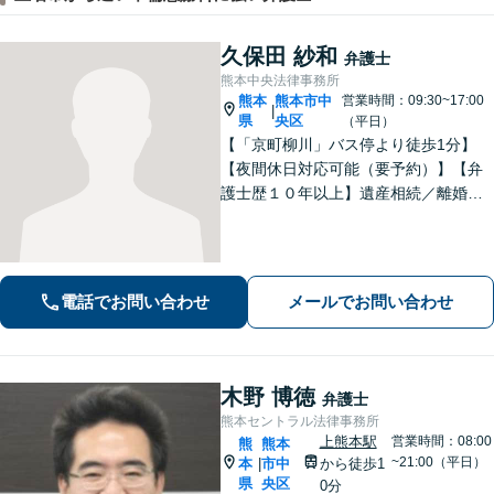
久保田 紗和
弁護士
熊本中央法律事務所
熊本
熊本市中
営業時間：09:30~17:00
|
県
央区
（平日）
【「京町柳川」バス停より徒歩1分】
【夜間休日対応可能（要予約）】【弁
護士歴１０年以上】遺産相続／離婚・
男女問題／労働問題などの分野に対応
可能。悩みを真剣に受け止め、共に闘
える弁護士であることを心がけていま
す。お気軽にご相談ください。
電話でお問い合わせ
メールでお問い合わせ
木野 博徳
弁護士
熊本セントラル法律事務所
上熊本駅
営業時間：08:00
熊
熊本
~21:00（平日）
本
市中
から徒歩1
|
県
央区
0分