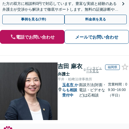
た方の双方に相談料0円で対応しています。豊富な実績と経験のある
弁護士が交渉から解決まで徹底サポートします。無料の証拠診断や着
手金の返還保証もありますので安心してご相談ください。
事例を見る(7件)
料金表を見る
電話でお問い合わせ
メールでお問い合わせ
吉田 麻衣
福岡県
インタビュ
ーを見る
弁護士
平井・柏﨑法律事務所
営業時間：0
玉名市
か
面談方法(対面・
らも相談
電話・ビデオな
9:30~16:00
受付中
ど)は応相談
（平日）