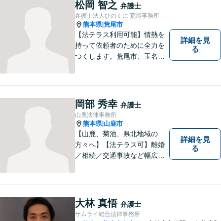
す。離婚 、相続、交通事故、
松岡 智之
弁護士
企業法務など幅広いお困りご
弁護士法人ひのくに 荒尾事務所
とに対応可能です！
熊本県
荒尾市
|
【法テラス利用可能】情熱を
詳細を見
持って依頼者のために全力を
る
つくします。荒尾市、玉名郡
市などの県北や福岡県大牟田
市、みやま市なども対応可
能。個人、企業どちらの案件
にも対応可能ですのでお気軽
岡部 秀幸
弁護士
にご相談ください。【幅広い
山鹿法律事務所
案件のご相談可能】
熊本県
山鹿市
|
【山鹿、菊池、県北地域の
詳細を見
方々へ】【法テラス可】離婚
る
／相続／交通事故など幅広く
対応◎新しく生まれ変わった
「山鹿法律事務所」は、いっ
そう地域に法的サービスを提
供してまいります。お気軽に
大林 真悟
弁護士
ご相談を！
サムライ総合法律事務所