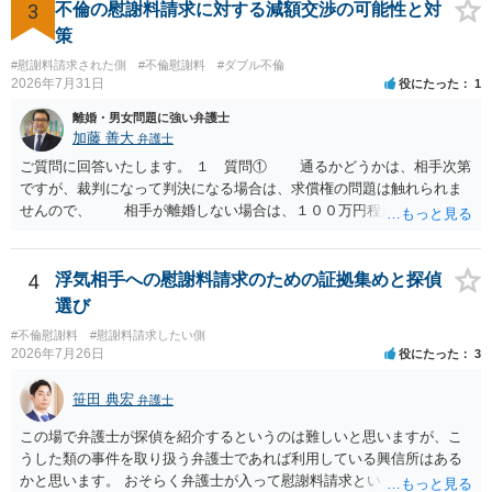
われます。 一度、最寄りの弁護士に相談してみてください。
3
不倫の慰謝料請求に対する減額交渉の可能性と対
策
#慰謝料請求された側
#不倫慰謝料
#ダブル不倫
2026年7月31日
役にたった
1
離婚・男女問題に強い弁護士
加藤 善大
弁護士
ご質問に回答いたします。 １ 質問① 通るかどうかは、相手次第
ですが、裁判になって判決になる場合は、求償権の問題は触れられま
せんので、 相手が離婚しない場合は、１００万円程度となる可能
性があると思われます。 交渉については、相手としても、裁判を
するデメリットはありますから（経済的、時間的、精神的負担等）、
反対にご自身が、裁判も辞さずという姿勢を示すことで、プラス
4
浮気相手への慰謝料請求のための証拠集めと探偵
に働く可能性は有り得ます。 交渉で解決する多くの場合は、相手
選び
が弁護士に依頼しているケースで、５０万円以下で合意できる場合は
#不倫慰謝料
#慰謝料請求したい側
稀であると思います。 通常は、６０万円から８０万円程度になる
2026年7月26日
役にたった
3
ことが多いというのが私の印象です。 ２ 質問② ご記載の内容が
減額を進めるうえでの交渉材料かと思います。 なお、ご自身が離
笹田 典宏
弁護士
婚しないことは、交渉材料にはならないかと思いますので、ご注意く
ださい。 また、相手夫婦の婚姻関係が既に破綻していたことや、
この場で弁護士が探偵を紹介するというのは難しいと思いますが、こ
相手女性が結婚しているとは知らなかったと主張することもあります
うした類の事件を取り扱う弁護士であれば利用している興信所はある
が、 ケースバイケースですので、ご自身の場合にそれらの主張が
かと思います。 おそらく弁護士が入って慰謝料請求という流れになる