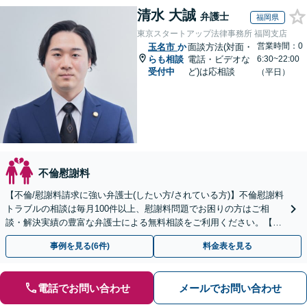
清水 大誠
弁護士
福岡県
東京スタートアップ法律事務所 福岡支店
営業時間：0
玉名市
か
面談方法(対面・
らも相談
電話・ビデオな
6:30~22:00
受付中
ど)は応相談
（平日）
不倫慰謝料
【不倫/慰謝料請求に強い弁護士(したい方/されている方)】不倫慰謝料
トラブルの相談は毎月100件以上、慰謝料問題でお困りの方はご相
談・解決実績の豊富な弁護士による無料相談をご利用ください。【不
倫相談は初回0円】【九州・沖縄エリア全域対応】
事例を見る(6件)
料金表を見る
電話でお問い合わせ
メールでお問い合わせ