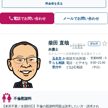
【休日夜間／オンライン相談OK】
料金表を見る
電話でお問い合わせ
メールでお問い合わせ
柴田 直哉
愛知県
インタビュ
ーを見る
弁護士
ネクスパート法律事務所 名古屋オフィス
営業時間：0
玉名市
か
面談方法(対面・
らも相談
電話・ビデオな
9:00~21:00
受付中
ど)は応相談
（平日）
不倫慰謝料
【来所不要／全国対応】不倫の慰謝料問題は請求したい方・請求され