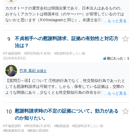
る回答は以上ですが、可能であれば、ご依頼になるかは別にして、お
近くの弁護士に直接相談されて、今後の対応についてアドバイスを求
カカオトークの運営会社は韓国企業であり、日本法人はあるものの、
めることをおすすめいたします。 ご参考にしていただけますと幸いで
おそらくアカウントは韓国本社（のサーバー）が管理しているのでは
す。
ないかと思います（XやInstagramと同じ）。弁護士会照会は日本法に
基づく制度であり、送付先は日本国内とするのが原則で、外国企業に
対する照会は基本的にできないと解されています（弁護士会によって
は例外的に認める扱いもありますが、かなり限定されているので一般
9
不貞相手への慰謝料請求、証拠の有効性と対応方
的ではないでしょう）。もし韓国本社がアカウント管理をしているな
法は？
ら、日本法人へ送っても「ウチでは管理していない」という回答にな
#不倫慰謝料
#異性関係(不貞等)
#慰謝料請求したい側
ります。 個人で直接他人のID情報の開示を求めても拒否されるでしょ
2026年8月5日
役にたった
1
う。
竹本 真紀
弁護士
【質問①～④】について ①性的行為でなく，性交類似行為であったと
しても慰謝料請求は可能です。しかも，保有している証拠は，交際の
ような関係にあり，少なくとも性交類似行為の存在を確実に証明でき
るものです（裏を返せば，証拠で認められる範囲でしか認めていない
ことを窺わせるものです。）。ですから，慰謝料請求を進めることで
よいと思います。 ただ．慰謝料額については，婚姻破綻に至っていな
10
慰謝料請求時の不定の証拠について。効力がある
いとして，この点を考慮されることになるかもしれません。 ②夫との
のか知りたい。
今後のことを考えて書いてもらうか否かを検討するのがよいと思いま
#不倫慰謝料
#異性関係(不貞等)
#離婚協議
#慰謝料請求したい側
す。今ある証拠以上のことを証明（証明力を強めることも含む）でき
#離婚書類作成
#離婚の慰謝料