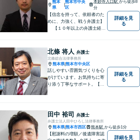
本妙寺入口駅
から徒歩8
熊本
熊本市中央
|
県
区
分
【信念を持って、依頼者のた
詳細を見
めに、力強く、戦う弁護士】
る
【１０年以上の弁護士経
験】 【①交通事故、②離婚
等の男女トラブル、③顧問弁
護の３つの分野に力を注ぐ弁
北條 将人
弁護士
護士】
北條総合法律事務所
熊本県
熊本市中央区
|
話しやすい雰囲気づくりを心
詳細を見
がけています。お気持ちに寄
る
り添う丁寧なサポート。【借
金・債務整理】将来を見据え
た最善策をご提案【労働・雇
用】証拠集めから手厚くサポ
ート。企業からのご相談も承
田中 裕司
弁護士
ります【交通事故】弁護士費
弁護士法人田中ひろし法律事務所
用特約の利用可【夜間・休日
熊本県
熊本市西区
熊本駅
から徒歩1分
|
面談可】
【慰謝料の増額／後遺障害認
詳細を見