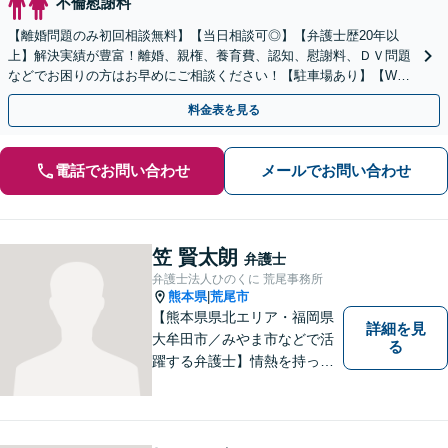
不倫慰謝料
【離婚問題のみ初回相談無料】【当日相談可◎】【弁護士歴20年以
上】解決実績が豊富！離婚、親権、養育費、認知、慰謝料、ＤＶ問題
などでお困りの方はお早めにご相談ください！【駐車場あり】【WEB
面談OK】【感謝の声多数】
料金表を見る
電話でお問い合わせ
メールでお問い合わせ
笠 賢太朗
弁護士
弁護士法人ひのくに 荒尾事務所
熊本県
荒尾市
|
【熊本県県北エリア・福岡県
詳細を見
大牟田市／みやま市などで活
る
躍する弁護士】情熱を持って
依頼者のために全力を尽くす
ことをモットーに、皆様の問
題に1つ1つ丁寧に取り組みま