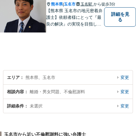
熊本県
玉名市
玉名駅
から徒歩3分
|
【熊本県 玉名市の地元密着弁
詳細を見
護士】依頼者様にとって『最
る
良の解決』の実現を目指しま
す。お悩みの方はお気軽にご
相談ください。
エリア
熊本県、玉名市
変更
相談内容
離婚・男女問題、不倫慰謝料
変更
詳細条件
未選択
変更
玉名市から近い不倫慰謝料に強い弁護士