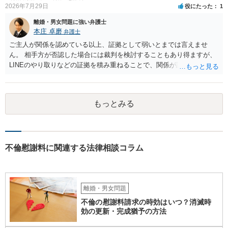
るのであれば，前向きに検討を進めるという考え方でもよいでしょ
2026年7月29日
役にたった
1
う。慰謝料請求としては証拠として使えることが前提であり，その価
離婚・男女問題に強い弁護士
値と夫との関係との均衡のように思います。 ③行政書士に委任をして
本庄 卓磨
弁護士
いるのであれば，どのような内容の委任なのか不明ですが，その行政
書士との協議になると思います。請求するか，訴訟にするか，その点
ご主人が関係を認めている以上、証拠として弱いとまでは言えませ
の見極めや，相手方は性交類似行為は認めているのか，それさえも否
ん。 相手方が否認した場合には裁判を検討することもあり得ますが、
定しているのかによって，考え方・進め方は変わってくると思いま
LINEのやり取りなどの証拠を積み重ねることで、関係が認定される余
す。 ④性交類似行為を認めているにもかかわらず支払を拒否するので
地は十分にあります。 ただし、手元の証拠でどこまで認定できるかは
あれば，本人（行政書士でも同じだと思います。）への対応ではあま
個別の事情によりますので、お早めに弁護士に相談されることをおす
り変わらないように思います。減額で折り合えるなら本人様の交渉で
すめします。
もっとみる
もよいように思いますが，ゼロかどうかの観点であれば，訴訟に進む
しかなくなるようにも思います。そうしますと，お近くの弁護士に相
談して進めることを検討した方がよいようにも思います。
不倫慰謝料に関連する法律相談コラム
離婚・男女問題
不倫の慰謝料請求の時効はいつ？消滅時
効の更新・完成猶予の方法