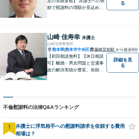
定の実績多数】 弁護士への依
る
頼で慰謝料の増額が見込めま
す【破産・任意整理・個人再
生に対応】ご希望に沿った債
務整理をご提案【遺産相続の
ノウハウ多数】相続手続きか
山崎 佳寿幸
弁護士
ら遺言書までトータルサポー
山崎法律事務所
ト【JR熊本駅から徒歩1分】
熊本県
熊本市中央区
藤崎宮前駅
から徒歩0分
|
【初回相談無料】【休日相談
詳細を見
可】離婚・男女問題と交通事
る
故の解決実績が豊富。依頼者
様にとって力強い法的パート
ナーとして尽力いたします。
企業法務のご相談もお任せく
ださい。【熊本市中心部】地
域に密着した町医者みたいな
不倫慰謝料の法律Q&Aランキング
弁護士です。
1
弁護士に浮気相手への慰謝料請求を依頼する費用
相場は？