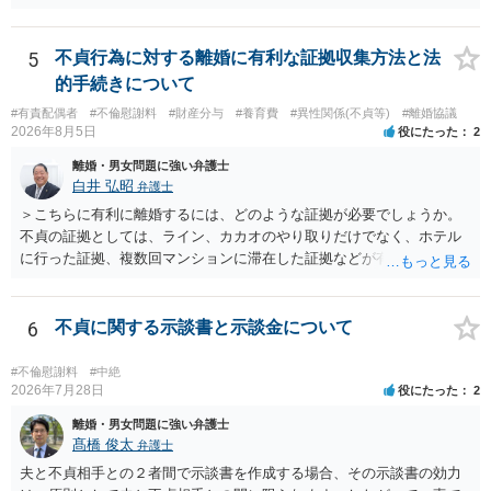
できるかはよくお考え下さい。 ３ 質問③ 違約金を５０万円とす
かと思いますので、いずれにせよ一度法律相談に行かれることをお勧
る旨の交渉をすることが妥当かどうかという基準はありません。
めします。
公序良俗に反するような金額では、その条項自体が無効になり得ます
5
不貞行為に対する離婚に有利な証拠収集方法と法
が、 ２００万円でも、５０万円でも、公序良俗に反するほど高額
的手続きについて
とはいえないと考えますので、 結局は、妥当かどうかというより
も、ご自身が納得できるかどうかという基準でお考えいただくといい
#有責配偶者
#不倫慰謝料
#財産分与
#養育費
#異性関係(不貞等)
#離婚協議
2026年8月5日
役にたった
2
と思います。 そのうえで、合意できるかは、相手も納得できるか
否かにかかってはきますが。 ４ 質問④ ご記載の内容からは判断
離婚・男女問題に強い弁護士
できないのですが、 清算条項を記載しないで合意することはリス
白井 弘昭
弁護士
クがありますので、むしろ、原則としては、清算条項を記載するべき
＞こちらに有利に離婚するには、どのような証拠が必要でしょうか。
であるとお考えいただくといいです。 ご質問に対する回答は以上で
不貞の証拠としては、ライン、カカオのやり取りだけでなく、ホテル
すが、可能であれば、ご依頼になるかは別として、お近くの弁護士に
に行った証拠、複数回マンションに滞在した証拠などが有効です。 不
直接相談されて、 今後の対応についてアドバイス等を求めることを
貞の証拠があれば、離婚をさらに有利に進める（離婚したい時期に離
お勧めいたします。 ご参考にしていただければ幸いです。
婚する、慰謝料をとるなど）ことができると思われます。 ただし、不
貞発覚後、長期間同居を続けると、不貞を許したとの評価につながる
6
不貞に関する示談書と示談金について
場合がありますので、ご注意ください。 以上、ご参考まで。
#不倫慰謝料
#中絶
2026年7月28日
役にたった
2
離婚・男女問題に強い弁護士
髙橋 俊太
弁護士
夫と不貞相手との２者間で示談書を作成する場合、その示談書の効力