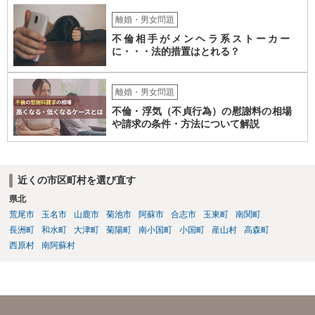
離婚・男女問題
不倫相手がメンヘラ系ストーカー
に・・・法的措置はとれる？
離婚・男女問題
不倫・浮気（不貞行為）の慰謝料の相場
や請求の条件・方法について解説
近くの市区町村を選び直す
県北
荒尾市
玉名市
山鹿市
菊池市
阿蘇市
合志市
玉東町
南関町
長洲町
和水町
大津町
菊陽町
南小国町
小国町
産山村
高森町
西原村
南阿蘇村