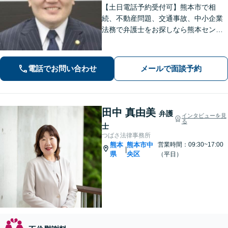
【土日電話予約受付可】熊本市で相
続、不動産問題、交通事故、中小企業
法務で弁護士をお探しなら熊本セント
ラル法律事務所(Tel: 096-288-2193)
へ。【LINE公式アカウント24時間予約
受付可】【休日・夜間相談可】
電話でお問い合わせ
メールで面談予約
田中 真由美
弁護
インタビューを見
る
士
つばさ法律事務所
熊本
熊本市中
営業時間：09:30~17:00
|
県
央区
（平日）