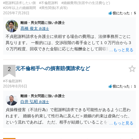
#慰謝料請求したい側
#不倫慰謝料
#婚姻費用(別居中の生活費など)
#20年以上の婚姻期間
#異性関係(不貞等)
2026年7月28日
役にたった
5
離婚・男女問題に強い弁護士
髙橋 俊太
弁護士
不貞慰謝料請求を弁護士に依頼する場合の費用は、法律事務所ごとに
異なります。 一般的には、交渉段階の着手金として１０万円台から３
０万円程度、回収できた金額に応じた報酬金として回収額の１０％か
ら２０％程度が設定されていることがあります。訴訟に移行する場合
には、追加着手金や日当、実費が発生することもあります。 もっと
も、証拠が十分にあるか、相手方の住所・勤務先が分かるか、慰謝料
2
元不倫相手への損害賠償請求など
額、離婚の有無、交渉で終わるか訴訟まで見込むかによって、費用は
変わり得ます。依頼前に、交渉だけの場合、訴訟になった場合、回収
#不倫慰謝料
できなかった場合の費用を確認しておくとよいでしょう。 弁護士選び
2026年8月6日
役にたった
1
では、不貞慰謝料案件の経験が相応にあるか、費用体系が明確か、見
離婚・男女問題に強い弁護士
通しを過度に楽観的に言い過ぎないか、質問に具体的に答えてくれる
白井 弘昭
弁護士
か、連絡方法（メール、電話、弁護士直接か事務局員を介するかな
貞操権侵害（不法行為）で慰謝料請求できる可能性があるように思わ
ど）や対応スピードが合うかを確認するとよいと思います。いずれに
れます。 婚姻を約束して性行為に及んだ＞婚姻の約束は虚偽だった、
しましても、弁護士への相談・依頼にあたっては、証拠資料、夫と相
という流れであれば。 ただ、相手が結婚していることを知って行為に
手方の関係、相手方の氏名・住所等、夫婦関係への影響、離婚予定の
及んでいるのであれば、婚姻できないことについて相談者さんの帰責
有無など事実関係をよく整理して相談されることをお勧めいたしま
性も認められそうですので、あまり慰謝料は高額にならないように思
す。