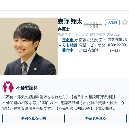
幾野 翔太
大阪府
インタビュ
ーを見る
弁護士
東京スタートアップ法律事務所 大阪支店
営業時間：0
玉名市
か
面談方法(対面・
らも相談
電話・ビデオな
6:30~22:00
受付中
ど)は応相談
（平日）
不倫慰謝料
【不倫・浮気の慰謝料請求をされたら】【当日中の相談可(予約制)】
不倫問題の相談は毎月100件以上、慰謝料請求された側の交渉・解決
実績が豊富な法律事務所です。【不倫相談は初回0円】【電話相談で
ご契約まで対応可/来所不要】
事例を見る(6件)
料金表を見る