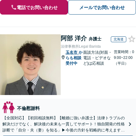
電話でお問い合わせ
メールでお問い合わせ
阿部 洋介
弁護士
北海道
法律事務所Legal Barista
営業時間：0
玉名市
か
面談方法(対面・
らも相談
電話・ビデオな
9:00~22:00
受付中
ど)は応相談
（平日）
不倫慰謝料
【全国対応】【初回相談無料】【離婚に強い弁護士】法律トラブルの
解決だけでなく、解決後の未来も一貫してサポート！独自開発の性格
診断で「自分・夫（妻）を知る」▶︎今後の方針を戦略的に考えます！