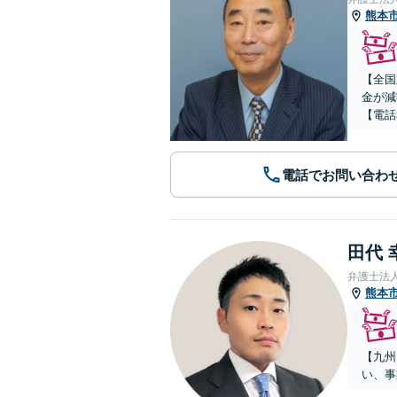
熊本
【全国
金が減
【電話
電話でお問い合わ
田代 
弁護士法
熊本
【九州
い、事