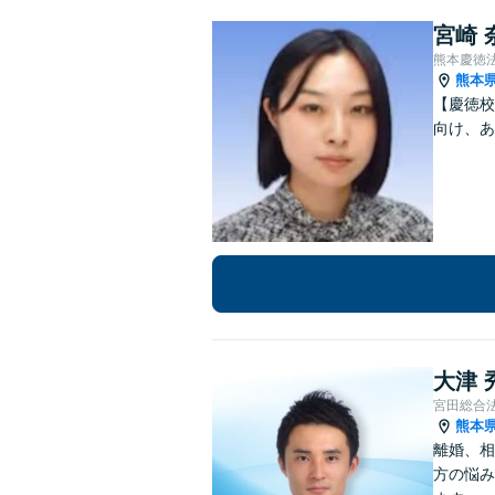
宮崎 
熊本慶徳
熊本
【慶徳校
向け、あ
大津 
宮田総合
熊本
離婚、相
方の悩み