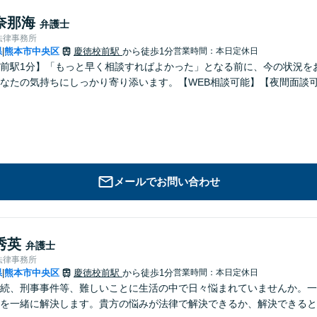
奈那海
弁護士
法律事務所
県
熊本市中央区
慶徳校前駅
から徒歩1分
営業時間：本日定休日
|
前駅1分】「もっと早く相談すればよかった」となる前に、今の状況を
なたの気持ちにしっかり寄り添います。【WEB相談可能】【夜間面談
メールでお問い合わせ
秀英
弁護士
法律事務所
県
熊本市中央区
慶徳校前駅
から徒歩1分
営業時間：本日定休日
|
続、刑事事件等、難しいことに生活の中で日々悩まれていませんか。一
を一緒に解決します。貴方の悩みが法律で解決できるか、解決できると