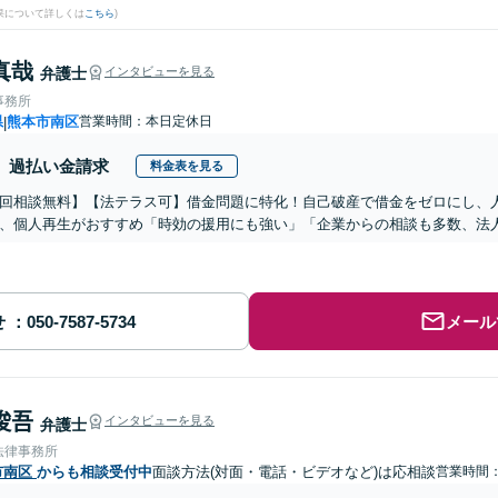
果について詳しくは
こちら
)
真哉
弁護士
インタビューを見る
事務所
県
熊本市南区
営業時間：本日定休日
|
過払い金請求
料金表を見る
初回相談無料】【法テラス可】借金問題に特化！自己破産で借金をゼロにし、
、個人再生がおすすめ「時効の援用にも強い」「企業からの相談も多数、法
せ
メール
 俊吾
インタビューを見る
弁護士
法律事務所
市南区
からも相談受付中
面談方法(対面・電話・ビデオなど)は応相談
営業時間