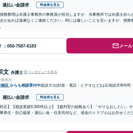
過払い金請求
料金表を見る
債務整理は弁護士事務所の事務員が担当しますが、当事務所では弁護士自ら
点があれば遠慮なくご連絡ください。時には厳しいことを言いますが、債務
。
せ
メール
宗文
弁護士
インタビューを見る
律事務所
市南区
からも相談受付中
面談方法(対面・電話・ビデオなど)は応相談
営業時間：0
過払い金請求
料金表を見る
対応】【相談実績9,000件以上】【裁判官の経験あり】「やりなおしたい」
事再生・自己破産・過払い金・任意売却など、借金のトラブルはお任せくだ