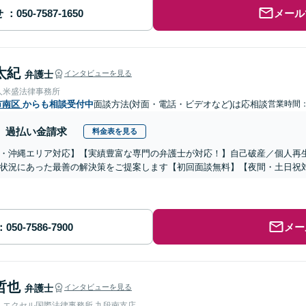
せ
メール
太紀
弁護士
インタビューを見る
人米盛法律事務所
市南区
からも相談受付中
面談方法(対面・電話・ビデオなど)は応相談
営業時間：0
過払い金請求
料金表を見る
・沖縄エリア対応】【実績豊富な専門の弁護士が対応！】自己破産／個人再
状況にあった最善の解決策をご提案します【初回面談無料】【夜間・土日祝
メー
哲也
弁護士
インタビューを見る
人エクセル国際法律事務所 九段南支店