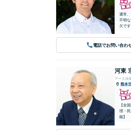
通常、
不明な
欠です
電話でお問い合わ
河東 
アース法
熊本
【全国
理・民
能】