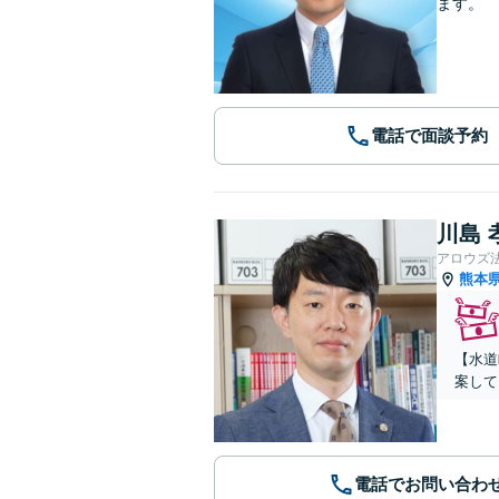
ます。
電話で面談予約
川島 
アロウズ
熊本
【水道
案して
電話でお問い合わ