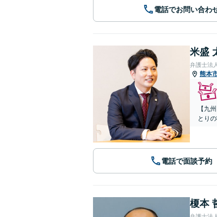
電話でお問い合わ
米盛 
弁護士法
熊本
【九州
とりの
電話で面談予約
榎本 
弁護士法