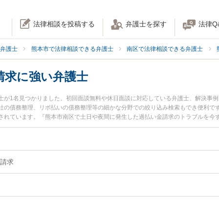
法律相談を投稿する
弁護士を探す
法律Q
弁護士
熊本市で法律相談できる弁護士
南区で法律相談できる弁護士
請求に強い弁護士
士が1名見つかりました。初回面談無料や休日面談に対応している弁護士、解決事
社の債務整理、リボ払いの債務整理等の細かな分野での絞り込み検索もでき便利です
されています。『熊本市南区で土日や夜間に発生した過払い金請求のトラブルを今
たい』『初回相談無料で過払い金請求を法律相談できる熊本市南区内の弁護士に相
請求