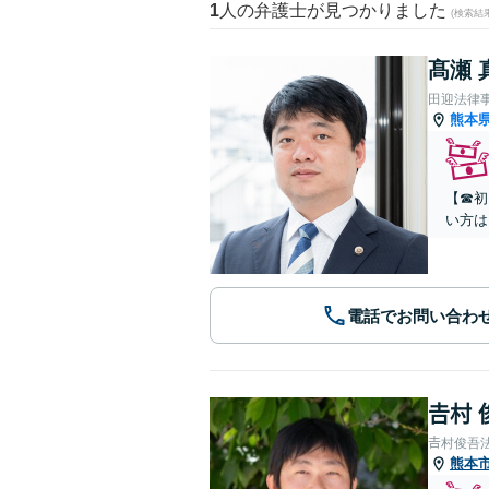
1
人の弁護士が見つかりました
(検索結
髙瀬 
田迎法律
熊本
【☎︎
い方は
電話でお問い合わ
𠮷村
𠮷村俊吾
熊本