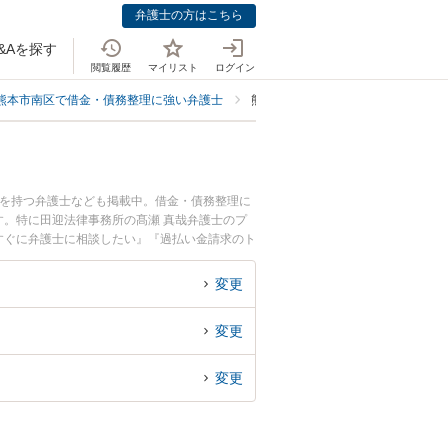
弁護士の方はこちら
&Aを探す
閲覧履歴
マイリスト
ログイン
熊本市南区で借金・債務整理に強い弁護士
熊本市南区で過払い金請求に強い弁
例を持つ弁護士なども掲載中。借金・債務整理に
。特に田迎法律事務所の髙瀬 真哉弁護士のプ
すぐに弁護士に相談したい』『過払い金請求のト
談予約したい』などでお困りの相談者さんにおす
変更
変更
変更