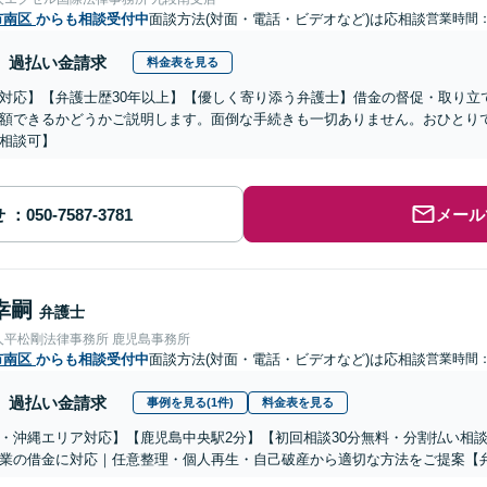
市南区
からも相談受付中
面談方法(対面・電話・ビデオなど)は応相談
営業時間：0
過払い金請求
料金表を見る
対応】【弁護士歴30年以上】【優しく寄り添う弁護士】借金の督促・取り立
額できるかどうかご説明します。面倒な手続きも一切ありません。おひとり
相談可】
せ
メール
幸嗣
弁護士
人平松剛法律事務所 鹿児島事務所
市南区
からも相談受付中
面談方法(対面・電話・ビデオなど)は応相談
営業時間
過払い金請求
事例を見る(1件)
料金表を見る
・沖縄エリア対応】【鹿児島中央駅2分】【初回相談30分無料・分割払い相
業の借金に対応｜任意整理・個人再生・自己破産から適切な方法をご提案【弁