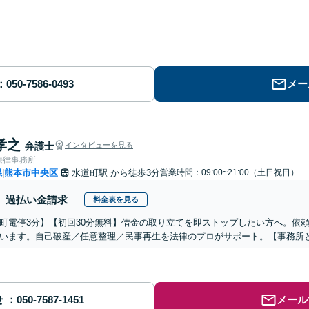
メー
孝之
弁護士
インタビューを見る
法律事務所
県
熊本市中央区
水道町駅
から徒歩3分
営業時間：09:00~21:00（土日祝日）
|
過払い金請求
料金表を見る
町電停3分】【初回30分無料】借金の取り立てを即ストップしたい方へ。依
います。自己破産／任意整理／民事再生を法律のプロがサポート。【事務所と
せ
メール