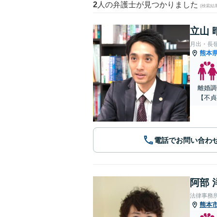
2
人の弁護士が見つかりました
(検索結
立山 
月出・長
熊本
離婚調
【不貞
電話でお問い合わ
阿部 
法律事務所Le
熊本