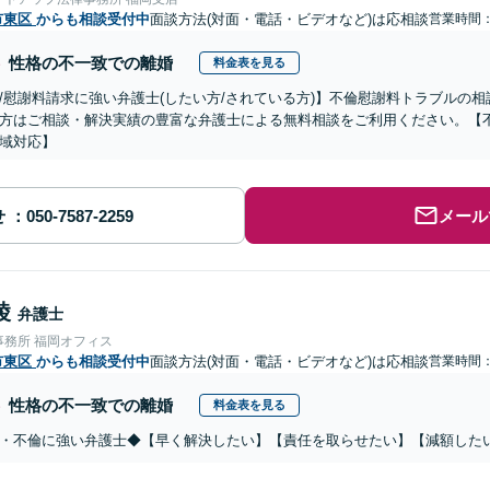
市東区
からも相談受付中
面談方法(対面・電話・ビデオなど)は応相談
営業時間：0
性格の不一致での離婚
料金表を見る
/慰謝料請求に強い弁護士(したい方/されている方)】不倫慰謝料トラブルの相
方はご相談・解決実績の豊富な弁護士による無料相談をご利用ください。【
域対応】
せ
メール
綾
弁護士
事務所 福岡オフィス
市東区
からも相談受付中
面談方法(対面・電話・ビデオなど)は応相談
営業時間：0
性格の不一致での離婚
料金表を見る
・不倫に強い弁護士◆【早く解決したい】【責任を取らせたい】【減額した