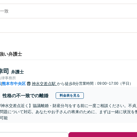
一致
強い弁護士
幸司
弁護士
法律事務所
県
熊本市中央区
神水交差点駅
から徒歩8分
営業時間：09:00~17:00（平日）
|
性格の不一致での離婚
料金表を見る
/神水交差点近く】協議離婚・財産分与をする前に一度ご相談ください。不貞
問題について対応。あなたやお子さんの将来のために、まずは一緒に状況を
可能