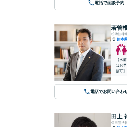
電話で面談予約
若曽根
松﨑法律
熊本
【水前
はお早
談可】
電話でお問い合わ
田上 
保田窪法