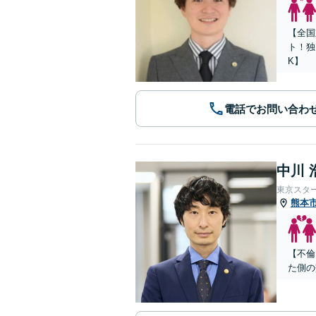
【全国
ト！独
K】
電話でお問い合わ
中川 
東京スタ
熊本
【不倫
た側の