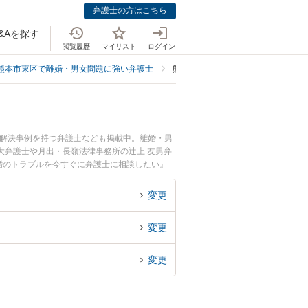
弁護士の方はこちら
&Aを探す
閲覧履歴
マイリスト
ログイン
熊本市東区で離婚・男女問題に強い弁護士
熊本市東区で性格の不一致に強い弁
、解決事例を持つ弁護士なども掲載中。離婚・男
大弁護士や月出・長嶺法律事務所の辻上 友男弁
婚のトラブルを今すぐに弁護士に相談したい』
相談できる熊本市東区内の弁護士に相談予約した
変更
変更
変更