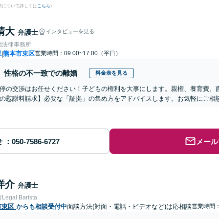
果について詳しくは
こちら
)
晴大
弁護士
インタビューを見る
嶺法律事務所
県
熊本市東区
営業時間：09:00~17:00（平日）
|
性格の不一致での離婚
料金表を見る
停の交渉はお任せください！子どもの権利を大事にします。親権、養育費、
の慰謝料請求】必要な「証拠」の集め方をアドバイスします。お気軽にご相
せ
メール
洋介
弁護士
gal Barista
市東区
からも相談受付中
面談方法(対面・電話・ビデオなど)は応相談
営業時間：0