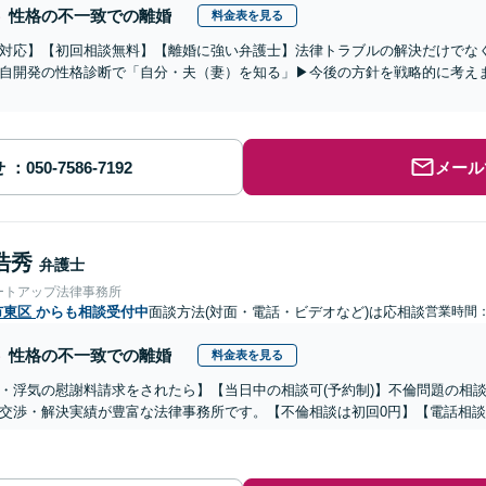
性格の不一致での離婚
料金表を見る
対応】【初回相談無料】【離婚に強い弁護士】法律トラブルの解決だけでな
自開発の性格診断で「自分・夫（妻）を知る」▶︎今後の方針を戦略的に考え
せ
メール
浩秀
弁護士
ートアップ法律事務所
市東区
からも相談受付中
面談方法(対面・電話・ビデオなど)は応相談
営業時間：0
性格の不一致での離婚
料金表を見る
・浮気の慰謝料請求をされたら】【当日中の相談可(予約制)】不倫問題の相談
交渉・解決実績が豊富な法律事務所です。【不倫相談は初回0円】【電話相談