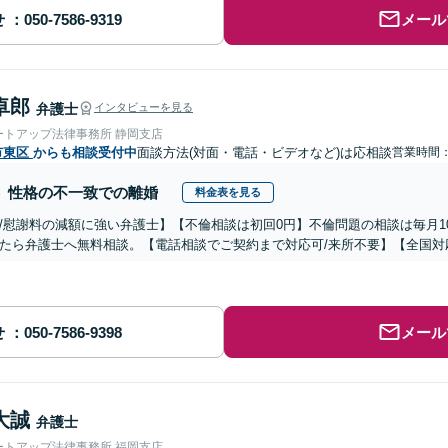
せ
メール
卓郎
弁護士
インタビューを見る
ートアップ法律事務所 静岡支店
市東区
からも相談受付中
面談方法(対面・電話・ビデオなど)は応相談
営業時間：0
性格の不一致での離婚
料金表を見る
/慰謝料の減額に強い弁護士】【不倫相談は初回0円】不倫問題の相談は毎月1
たら弁護士へ無料相談。【電話相談でご契約まで対応可/来所不要】【全国対
せ
メール
大誠
弁護士
ートアップ法律事務所 福岡支店