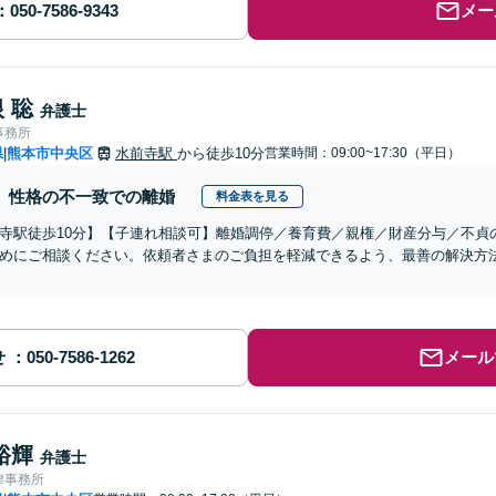
メー
 聡
弁護士
事務所
県
熊本市中央区
水前寺駅
から徒歩10分
営業時間：09:00~17:30（平日）
|
性格の不一致での離婚
料金表を見る
寺駅徒歩10分】【子連れ相談可】離婚調停／養育費／親権／財産分与／不貞
めにご相談ください。依頼者さまのご負担を軽減できるよう、最善の解決方
せ
メール
裕輝
弁護士
律事務所