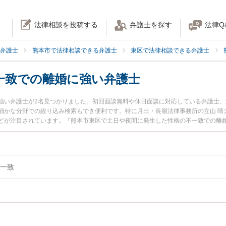
法律相談を投稿する
弁護士を探す
法律Q
弁護士
熊本市で法律相談できる弁護士
東区で法律相談できる弁護士
一致での離婚に強い弁護士
強い弁護士が2名見つかりました。初回面談無料や休日面談に対応している弁護士
細かな分野での絞り込み検索もでき便利です。特に月出・長嶺法律事務所の立山 晴
どが注目されています。『熊本市東区で土日や夜間に発生した性格の不一致での離
豊富な近くの弁護士を検索したい』『初回相談無料で性格の不一致での離婚を法律
。
一致