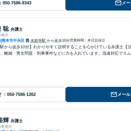
メー
 聡
弁護士
事務所
県
熊本市中央区
水前寺駅
から徒歩10分
営業時間：本日定休日
|
駅から徒歩10分】わかりやすく説明することを心がけている弁護士【
、離婚・男女問題・刑事事件などに力を入れています。迅速対応でスム
せ
メール
裕輝
弁護士
律事務所