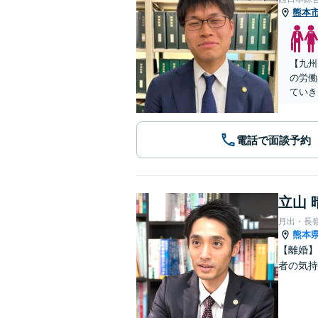
熊本
【九州
の労働
ていき
電話で面談予約
立山 
月出・長
熊本
【離婚】
者の気持