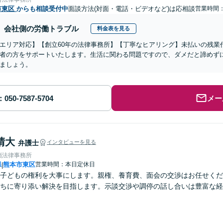
市東区
からも相談受付中
面談方法(対面・電話・ビデオなど)は応相談
営業時間
会社側の労働トラブル
料金表を見る
エリア対応】【創立60年の法律事務所】【丁寧なヒアリング】未払いの残業
者の方をサポートいたします。生活に関わる問題ですので、ダメだと諦めず
ましょう。
メー
晴大
弁護士
インタビューを見る
嶺法律事務所
県
熊本市東区
営業時間：本日定休日
|
子どもの権利を大事にします。親権、養育費、面会の交渉はお任せくだ
ちに寄り添い解決を目指します。示談交渉や調停の話し合いは豊富な経