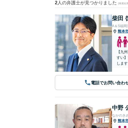
2
人の弁護士が見つかりました
(検索結
柴田 
A＆S福
熊本
【九州
すい】
します
電話でお問い合わ
中野 
なかのき
熊本