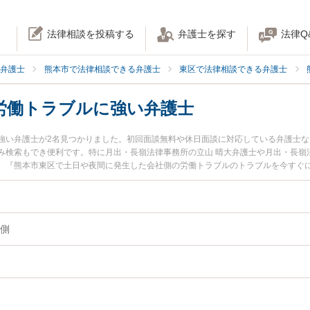
法律相談を投稿する
弁護士を探す
法律Q
弁護士
熊本市で法律相談できる弁護士
東区で法律相談できる弁護士
労働トラブルに強い弁護士
強い弁護士が2名見つかりました。初回面談無料や休日面談に対応している弁護士
み検索もでき便利です。特に月出・長嶺法律事務所の立山 晴大弁護士や月出・長嶺
。『熊本市東区で土日や夜間に発生した会社側の労働トラブルのトラブルを今すぐ
索したい』『初回相談無料で会社側の労働トラブルを法律相談できる熊本市東区内
側