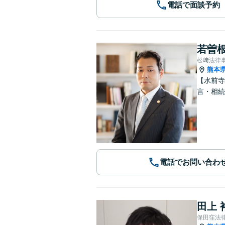
電話で面談予約
若曽根
松﨑法律
熊本
【水前寺
言・相続
電話でお問い合わ
田上 
保田窪法