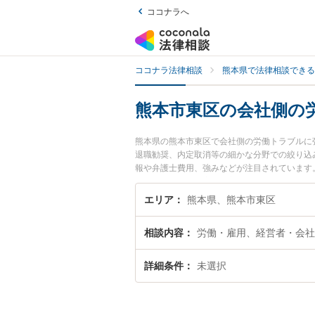
ココナラへ
ココナラ法律相談
熊本県で法律相談できる
熊本市東区の会社側の
熊本県の熊本市東区で会社側の労働トラブルに
退職勧奨、内定取消等の細かな分野での絞り込
報や弁護士費用、強みなどが注目されています
のトラブル解決の実績豊富な近くの弁護士を検
者さんにおすすめです。
エリア
熊本県、熊本市東区
相談内容
労働・雇用、経営者・会社
詳細条件
未選択