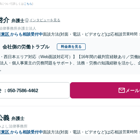
果について詳しくは
こちら
)
啓介
弁護士
インタビューを見る
岡法律事務所弁護士法人
市東区
からも相談受付中
面談方法(対面・電話・ビデオなど)は応相談
営業時間
会社側の労働トラブル
料金表を見る
・西日本エリア対応（Web面談対応可）】【16年間の裁判官経験あり／労
法人・個人事業主の労務問題をサポート、法務・労務の知識経験を活かし、
。
せ
メール
公義
弁護士
みよし法律事務所
市東区
からも相談受付中
面談方法(対面・電話・ビデオなど)は応相談
営業時間