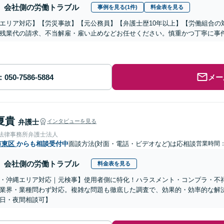
会社側の労働トラブル
事例を見る(1件)
料金表を見る
エリア対応】【労災事故】【元公務員】【弁護士歴10年以上】【労働組合の
残業代の請求、不当解雇・雇い止めなどお任せください。慎重かつ丁寧に事
メー
夏貴
弁護士
インタビューを見る
岡法律事務所弁護士法人
市東区
からも相談受付中
面談方法(対面・電話・ビデオなど)は応相談
営業時間
会社側の労働トラブル
料金表を見る
・沖縄エリア対応｜元検事】使用者側に特化！ハラスメント・コンプラ・不
業界・業種問わず対応。複雑な問題も徹底した調査で、効果的・効率的な解
日・夜間相談可】