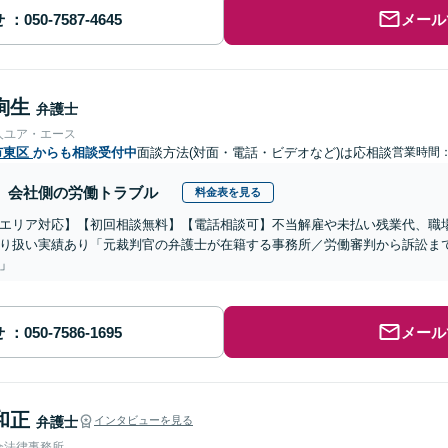
せ
メール
絢生
弁護士
人ユア・エース
市東区
からも相談受付中
面談方法(対面・電話・ビデオなど)は応相談
営業時間
会社側の労働トラブル
料金表を見る
エリア対応】【初回相談無料】【電話相談可】不当解雇や未払い残業代、職
り扱い実績あり「元裁判官の弁護士が在籍する事務所／労働審判から訴訟ま
」
せ
メール
和正
弁護士
インタビューを見る
合法律事務所