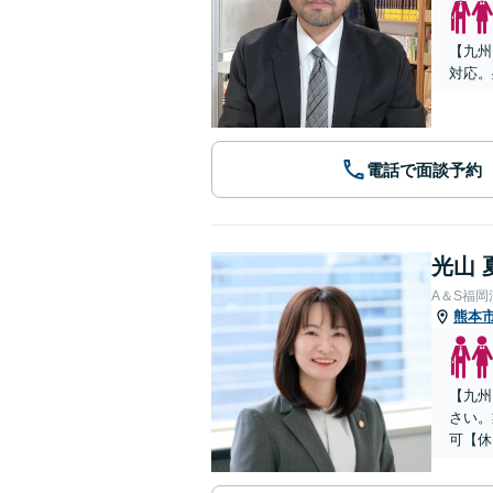
【九州
対応。
電話で面談予約
光山 
A＆S福
熊本
【九州
さい。
可【休