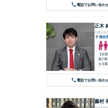
電話でお問い合わ
正木 
弁護士法
熊本
【全国
題の取
を立案
電話でお問い合わ
藤村 
西日本綜