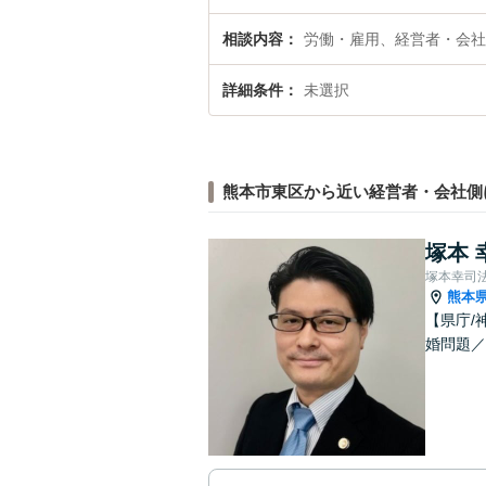
相談内容
労働・雇用、経営者・会社
詳細条件
未選択
熊本市東区から近い経営者・会社側
塚本 
塚本幸司
熊本
【県庁/
婚問題／