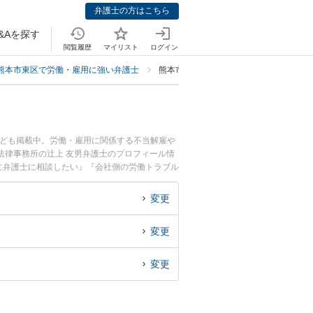
弁護士の方はこちら
&Aを探す
閲覧履歴
マイリスト
ログイン
熊本市東区で労働・雇用に強い弁護士
熊本市東区で経営者・会社側に強い弁護
なども掲載中。労働・雇用に関係する不当解雇や
法律事務所の辻上 友男弁護士のプロフィール情
に弁護士に相談したい』『会社側の労働トラブル
の弁護士に相談予約したい』などでお困りの相談
変更
変更
変更