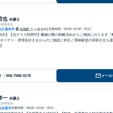
哲也
弁護士
法律事務所
県
久留米市
花畑駅
から徒歩4分
営業時間：09:00~20:00（平日）
|
4分】【法テラス利用可】離婚の際の戦略決めからご相談にのります「
オーナー・管理会社さまからのご相談に対応／滞納家賃の回収や立ち退
】
せ
メール
洋一
弁護士
法律事務所
県
佐賀市
営業時間：09:00~19:00（平日）
|