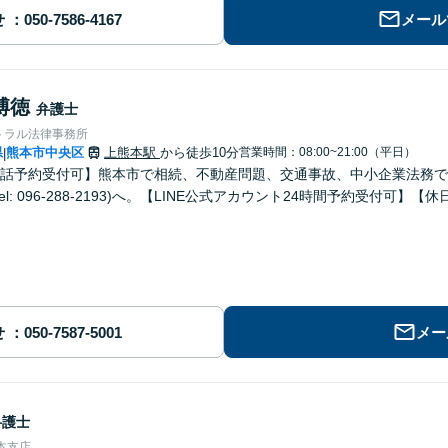
せ
メール
博徳
弁護士
トラル法律事務所
県
熊本市中央区
上熊本駅
から徒歩10分
営業時間：08:00~21:00（平日）
|
話予約受付可】熊本市で相続、不動産問題、交通事故、中小企業法務で
el: 096-288-2193)へ。【LINE公式アカウント24時間予約受付可】
せ
メー
弁護士
本支店