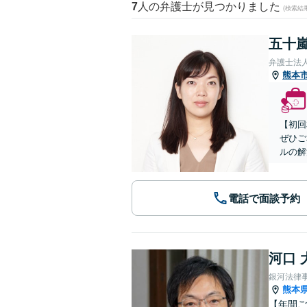
7
人の弁護士が見つかりました
(検索結
五十嵐
弁護士法
熊本
【初回
ぜひご
ルの解
電話で面談予約
河口 
銀河法律
熊本
【年間ご