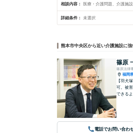
相談内容
医療・介護問題、介護施設
詳細条件
未選択
熊本市中央区から近い介護施設に強
篠原 
篠原法律
福岡
【羽犬塚
可。被害
できるよ
電話でお問い合わ