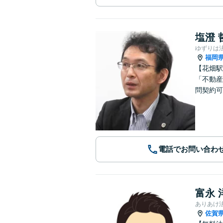
塩澄 
ゆずりは
福岡
【花畑駅
「不動産
問契約可
電話でお問い合わ
富永 
ありあけ
佐賀