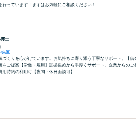
を行っています！まずはお気軽にご相談ください！
弁護士
所
中央区
気づくりを心がけています。お気持ちに寄り添う丁寧なサポート。【借
策をご提案【労働・雇用】証拠集めから手厚くサポート。企業からのご
費用特約の利用可【夜間・休日面談可】