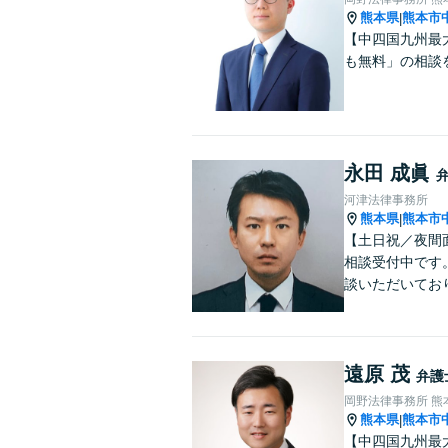
熊本県
熊本市
|
【中四国九州最
も無料」の相談
永田 成眞
河津法律事務所
熊本県
熊本市
|
【土日祝／夜間
相談受付中です
談いただいてお
遠原 茂
弁護
岡野法律事務所 熊
熊本県
熊本市
|
【中四国九州最