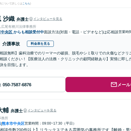
果について詳しくは
こちら
)
 沙織
弁護士
インタビューを見る
人広尾有栖川法律事務所
市中央区
からも相談受付中
面談方法(対面・電話・ビデオなど)は応相談
営業時間
介護事故
料金表を見る
相談無料】歯科治療でのリーマーの破損、脱毛やシミ取りでの火傷などクリ
相談ください！【医療法人の法務・クリニックの顧問経験あり】実情に即し
決を目指します。
メール
大輔
弁護士
インタビューを見る
事務所
県
熊本市中央区
営業時間：09:00~17:30（平日）
|
相談件数200件以上】リラックスできる雰囲気の事務所です【離婚・