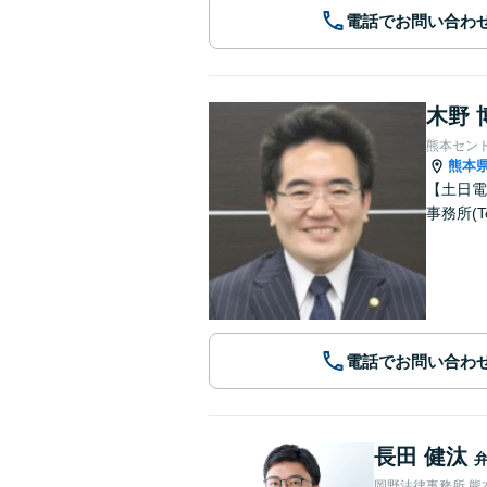
電話でお問い合わ
木野 
熊本セン
熊本
【土日電
事務所(T
電話でお問い合わ
長田 健汰
岡野法律事務所 熊