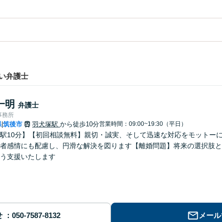
い弁護士
一明
弁護士
事務所
県
筑後市
羽犬塚駅
から徒歩10分
営業時間：09:00~19:30（平日）
|
駅10分】【初回相談無料】親切・誠実、そして迅速な対応をモットー
者感情にも配慮し、円滑な解決を図ります【離婚問題】将来の選択肢と
う支援いたします
せ
メール