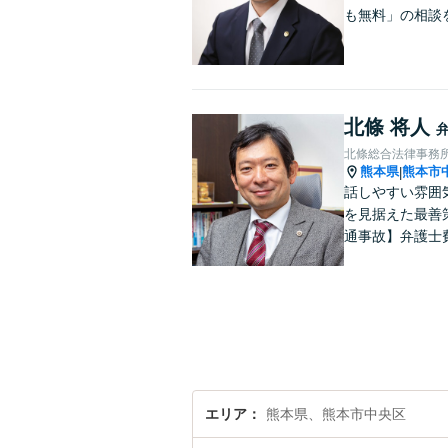
も無料」の相談
北條 将人
北條総合法律事務
熊本県
熊本市
|
話しやすい雰囲
を見据えた最善
通事故】弁護士
エリア
熊本県、熊本市中央区