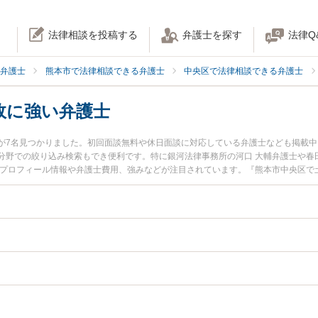
法律相談を投稿する
弁護士を探す
法律Q
弁護士
熊本市で法律相談できる弁護士
中央区で法律相談できる弁護士
故に強い弁護士
が7名見つかりました。初回面談無料や休日面談に対応している弁護士なども掲載
分野での絞り込み検索もでき便利です。特に銀河法律事務所の河口 大輔弁護士や春田
のプロフィール情報や弁護士費用、強みなどが注目されています。『熊本市中央区で
ブル解決の実績豊富な近くの弁護士を検索したい』『初回相談無料で介護事故を法
です。