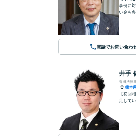
事例に対
い金も多
電話でお問い合わ
井手 
春田法律
熊本
【初回相
足してい