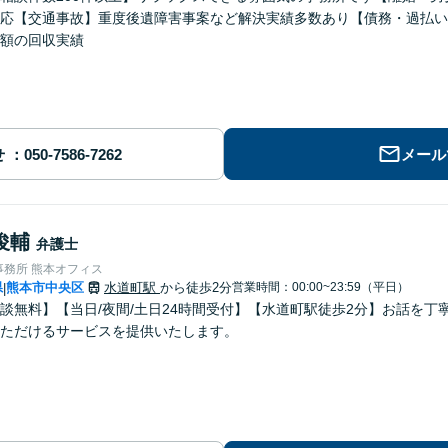
応【交通事故】重度後遺障害事案など解決実績多数あり【債務・過払い
額の回収実績
せ
メール
俊輔
弁護士
事務所 熊本オフィス
県
熊本市中央区
水道町駅
から徒歩2分
営業時間：00:00~23:59（平日）
|
談無料】【当日/夜間/土日24時間受付】【水道町駅徒歩2分】お話を
ただけるサービスを提供いたします。