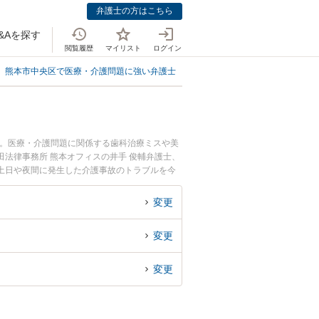
弁護士の方はこちら
&Aを探す
閲覧履歴
マイリスト
ログイン
熊本市中央区で医療・介護問題に強い弁護士
熊本市中央区で介護施設に強い
中。医療・介護問題に関係する歯科治療ミスや美
法律事務所 熊本オフィスの井手 俊輔弁護士、
土日や夜間に発生した介護事故のトラブルを今
律相談できる熊本市中央区内の弁護士に相談予約
変更
変更
変更