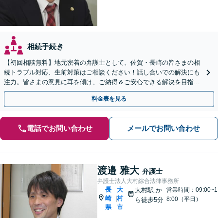
相続手続き
【初回相談無料】地元密着の弁護士として、佐賀・長崎の皆さまの相
続トラブル対応、生前対策はご相談ください！話し合いでの解決にも
注力。皆さまの意見に耳を傾け、ご納得＆ご安心できる解決を目指し
ます【当日相談可】【駐車場あり】【武雄温泉駅8分】
料金表を見る
電話でお問い合わせ
メールでお問い合わせ
渡邉 雅大
弁護士
弁護士法人大村綜合法律事務所
長
大
大村駅
か
営業時間：09:00~1
崎
村
|
8:00（平日）
ら徒歩5分
県
市