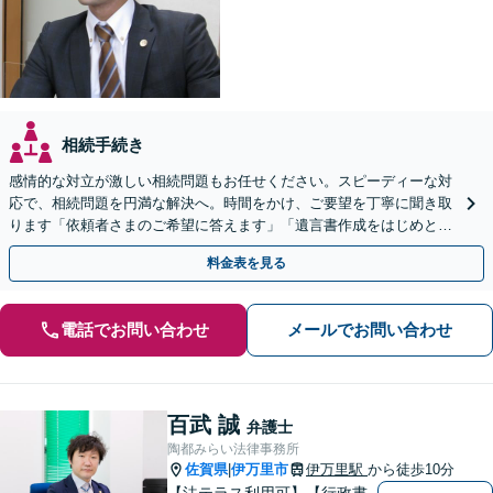
相続手続き
感情的な対立が激しい相続問題もお任せください。スピーディーな対
応で、相続問題を円満な解決へ。時間をかけ、ご要望を丁寧に聞き取
ります「依頼者さまのご希望に答えます」「遺言書作成をはじめとし
た「終活」もサポート」【バリアフリー】【完全個室対応】
料金表を見る
電話でお問い合わせ
メールでお問い合わせ
百武 誠
弁護士
陶都みらい法律事務所
佐賀県
伊万里市
伊万里駅
から徒歩10分
|
【法テラス利用可】【行政書