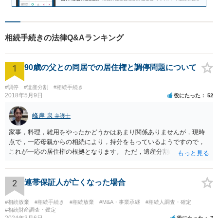
相続手続きの法律Q&Aランキング
1
90歳の父との同居での居住権と調停問題について
#調停
#遺産分割
#相続手続き
2018年5月9日
役にたった
52
峰岸 泉
弁護士
家事，料理，雑用をやったかどうかはあまり関係ありませんが，現時
点で，一応母親からの相続により，持分をもっているようですので，
これが一応の居住権の根拠となります。 ただ，遺産分割により，母の
持分を父親が取得した場合，住み続けるのは難しいかも知れません。
2
連帯保証人が亡くなった場合
#相続放棄
#相続手続き
#相続放棄
#M&A・事業承継
#相続人調査・確定
#相続財産調査・鑑定
2024年3月6日
役にたった
7