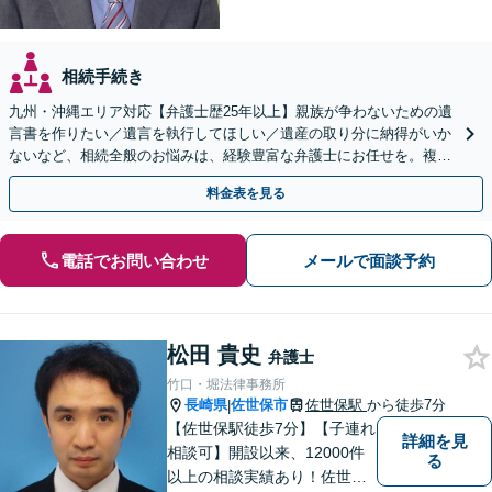
相続手続き
九州・沖縄エリア対応【弁護士歴25年以上】親族が争わないための遺
言書を作りたい／遺言を執行してほしい／遺産の取り分に納得がいか
ないなど、相続全般のお悩みは、経験豊富な弁護士にお任せを。複雑
な問題も粘り強く対応し、解決に導きます。
料金表を見る
電話でお問い合わせ
メールで面談予約
松田 貴史
弁護士
竹口・堀法律事務所
長崎県
佐世保市
佐世保駅
から徒歩7分
|
【佐世保駅徒歩7分】【子連れ
詳細を見
相談可】開設以来、12000件
る
以上の相談実績あり！佐世保