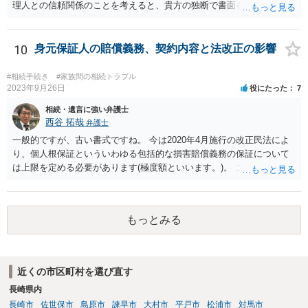
理人との信頼関係のことを考えると、貴方の独断で書面を提出したり
裁判所に電話したりするのはお勧めしにくいところです。 現在の弁護
士が主張書面の提出を渋っているようですが、弁護士として提出の実
益がないと考えている可能性もあると思いますので、そのあたりも含
10
身元保証人の賠償義務、契約内容と法改正の影響
めて、弁護士見解を確認等するためによく打ち合わせた方がよいと思
います。単に面倒臭いということで書面提出をしないということであ
#相続手続き
#家族間の相続トラブル
れば、当該弁護士との委任関係を修了した上で、貴方のほうで書面提
2023年9月26日
役にたった
7
出することを検討なさった方がよいでしょう。
相続・遺言に強い弁護士
西谷 拓哉
弁護士
一般的ですが、古い書式ですね。 今は2020年4月施行の改正民法によ
り、個人根保証といういわゆる包括的な損害賠償義務の保証について
は上限を定める必要があります(極度額といいます。)。 この書式にサ
インしても、実際は連帯保証部分は民法465条の2②により無効とな
り、会社側は請求できない可能性が高そうです。
もっとみる
近くの市区町村を選び直す
長崎県内
長崎市
佐世保市
島原市
諫早市
大村市
平戸市
松浦市
対馬市