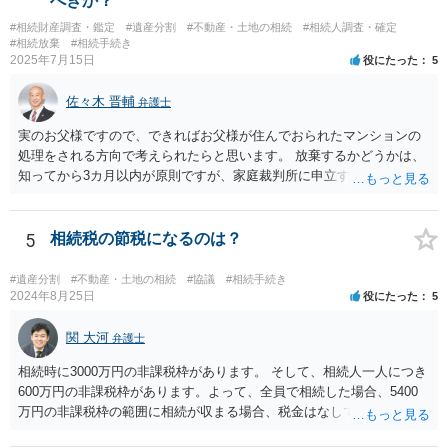
べきか？
#相続財産調査・鑑定
#遺産分割
#不動産・土地の相続
#相続人調査・確定
#相続放棄
#相続手続き
2025年7月15日
役にたった
5
佐々木 晋輔
弁護士
実のお父様ですので、できればお父様が住んでおられたマンションの
処理をされる方向で考えられたらと思います。 放棄するかどうかは、
知ってから3カ月以内が原則ですが、家庭裁判所に申立すれば3カ月の
期間を伸長することができます。 その間に、財産の状況を調査して、
放棄するかどうか決めることができます。 銀行やサラ金が数年も放置
することはありませんので、数年後に借金が発見される可能性はほぼ
5
相続税の節税になるのは？
ありません。 なお、私が扱った相続放棄を検討していた案件で、期間
伸長して調査したところ、サラ金に対する過払金など相当な財産が見
#遺産分割
#不動産・土地の相続
#協議
#相続手続き
つかったため相続したという事例がありました。
2024年8月25日
役にたった
5
関 大河
弁護士
相続時に3000万円の非課税枠があります。 そして、相続人一人につき
600万円の非課税枠があります。よって、全員で相続した場合、5400
万円の非課税枠の範囲に相続が収まる場合、税金はなしです。 一人が
相続放棄すると、600万円の枠が一つ減ります。よって、4800万円の