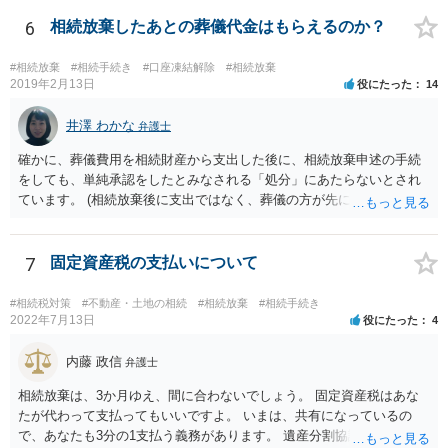
範囲となります。 一般的には、全員で相続する方が税金はお得です。
また、全員で相続しても、話し合いの結果、親がすべて相続と決める
6
相続放棄したあとの葬儀代金はもらえるのか？
こともできます。この場合でも相続の非課税枠は、全員で相続した540
0万円分使えます。 父が亡くなり、母が全部相続すると、母から三人
#相続放棄
#相続手続き
#口座凍結解除
#相続放棄
で相続する際は、4800万円が非課税枠となります。 そうすると、母が
2019年2月13日
役にたった
14
亡くなってから相続すると、両親のどちらかが亡くなってから相続す
るより非課税の枠が減少します。 計画的に相続をするのがおすすめと
井澤 わかな
弁護士
いうことになります。これ以外にも気をつける点はあるかもしれませ
確かに、葬儀費用を相続財産から支出した後に、相続放棄申述の手続
んので、一度相談して想定するのがおすすめと思います。
をしても、単純承認をしたとみなされる「処分」にあたらないとされ
ています。 (相続放棄後に支出ではなく、葬儀の方が先に来るのが通常
だと思いますので、葬儀→葬儀費用を相続財産から支出→相続放棄申
述の手続ということだと思いますが) ただ、葬儀費用ならいくらでもよ
いということではなく、身分相応の、社会的儀式として当然認められ
7
固定資産税の支払いについて
る程度の金額に留まると考えた方がよいです。 もし、相続人の皆さん
に葬儀費用を支出する経済力がなく、質素な葬儀を行った費用であれ
#相続税対策
#不動産・土地の相続
#相続放棄
#相続手続き
ば相続財産から支出しても単純承認と認められない可能性が高いの
2022年7月13日
役にたった
4
で、相続放棄申述が受理される可能性も高いと思います。
内藤 政信
弁護士
相続放棄は、3か月ゆえ、間に合わないでしょう。 固定資産税はあな
たが代わって支払ってもいいですよ。 いまは、共有になっているの
で、あなたも3分の1支払う義務があります。 遺産分割協議をして、不