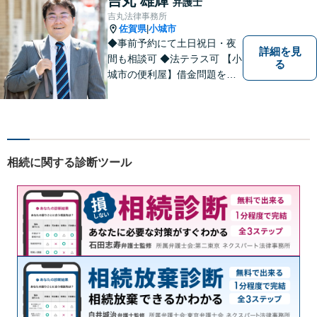
吉丸 雄輝
弁護士
いません。お気軽にご相談く
吉丸法律事務所
ださい【完全個室】
佐賀県
小城市
|
◆事前予約にて土日祝日・夜
詳細を見
間も相談可 ◆法テラス可 【小
る
城市の便利屋】借金問題を中
心に取り組んでおります。
相続に関する診断ツール