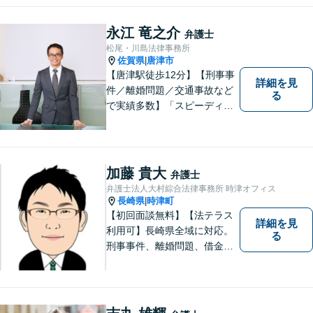
します。相続／離婚・男女問
題／交通事故／債務整理／労
永江 竜之介
弁護士
働問題など幅広く対応可能で
松尾・川島法律事務所
す。
佐賀県
唐津市
|
【唐津駅徒歩12分】【刑事事
詳細を見
件／離婚問題／交通事故など
る
で実績多数】「スピーディで
的確な判断」がモットーで
す。皆様に寄り添い、目線を
合わせながらどのような解決
が望ましいのかを共に考えま
加藤 貴大
弁護士
す。ぜひお気軽にご相談くだ
弁護士法人大村綜合法律事務所 時津オフィス
さい！【プライバシー完備】
長崎県
時津町
|
【初回面談無料】【法テラス
詳細を見
利用可】長崎県全域に対応。
る
刑事事件、離婚問題、借金・
債務整理など。ご依頼者さま
のお悩み、そして心に寄り添
い丁寧にサポートいたしま
す。どんな些細なことでも構