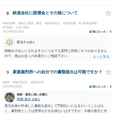
動産取得者を決めて、相続登記する必要があります。 登記名義人に支
払い義務があります。
8
鉄道会社に賠償金とその後について
#相続放棄
#相続人調査・確定
#相続手続き
#相続放棄
#口座凍結解除
#不動産・土地の相続
2019年6月28日
役にたった
6
匿名A
弁護士
情報を小出しにされますといつまでも質問と回答にキリがありません
ので、後はお近くの弁護士にご相談下さい。
9
家庭裁判所への自分での書類提出は可能ですか？
#調停
#相続手続き
#遺産分割
2025年5月8日
役にたった
5
相続・遺言に強い弁護士
髙橋 俊太
弁護士
貴方自身が作成した書面を提出して門前払いになるということはな
く、裁判所としては受理せざるを得ないはずですが、今後の貴方と代