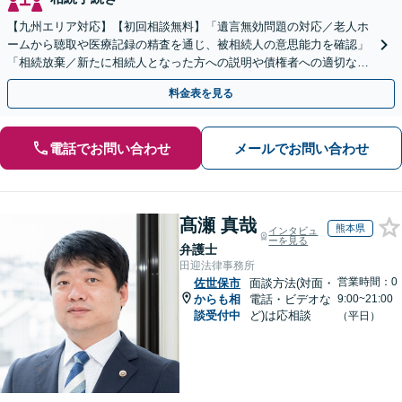
【九州エリア対応】【初回相談無料】「遺言無効問題の対応／老人ホ
ームから聴取や医療記録の精査を通じ、被相続人の意思能力を確認」
「相続放棄／新たに相続人となった方への説明や債権者への適切な対
応まで、きめ細やかにサポート」【休日・夜間相談可】
料金表を見る
電話でお問い合わせ
メールでお問い合わせ
髙瀬 真哉
熊本県
インタビュ
ーを見る
弁護士
田迎法律事務所
営業時間：0
佐世保市
面談方法(対面・
からも相
電話・ビデオな
9:00~21:00
談受付中
ど)は応相談
（平日）