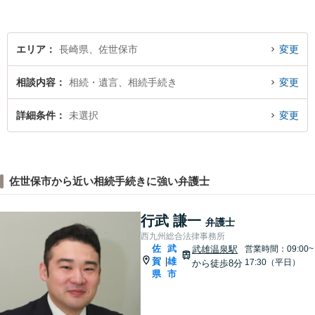
しています。
エリア
長崎県、佐世保市
変更
相談内容
相続・遺言、相続手続き
変更
詳細条件
未選択
変更
佐世保市から近い相続手続きに強い弁護士
行武 謙一
弁護士
西九州総合法律事務所
佐
武
武雄温泉駅
営業時間：09:00~
賀
雄
|
17:30（平日）
から徒歩8分
県
市