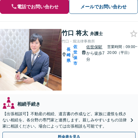
電話でお問い合わせ
メールでお問い合わせ
竹口 将太
弁護士
竹口・堀法律事務所
佐
佐世保駅
営業時間：09:00~
長
世
20:00（平日）
から徒歩7
崎
|
保
分
県
市
相続手続き
【出張相談可】不動産の相続、遺言書の作成など。家族に遺恨を残さ
ない相続を。各分野の専門家と連携します。親しみやすいまちの法律
家に相談ください。場合によっては出張相談も可能です。
料金表を見る