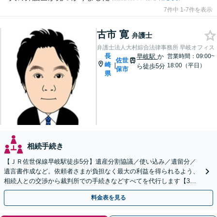
7件中 1-7件を表示
古市 寛
弁護士
弁護士法人大村綜合法律事務所 早岐オフィス
長
早岐駅
か
営業時間：09:00~
佐世
崎
|
18:00（平日）
ら徒歩5分
保市
県
相続手続き
【ＪＲ佐世保線早岐駅徒歩5分】遺産分割協議／使い込み／遺留分／
遺言書作成など。依頼者さまが負担なく最大の利益を得られるよう、
相続人との交渉から裁判所での手続きなどすべてを代行します【3拠
点に計6人弁護士在籍】
料金表を見る