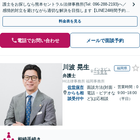
護士をお探しなら熊本セントラル法律事務所(Tel: 096-288-2193)へ／
感情的対立を避けながら適切な解決を目指します【LINE24時間予約受
付可】【休日・夜間相談可】
料金表を見る
電話でお問い合わせ
メールで面談予約
川波 晃生
福岡県
インタビュ
ーを見る
弁護士
Hi法律事務所 福岡事務所
営業時間：0
佐世保市
面談方法(対面・
からも相
電話・ビデオな
9:00~18:00
談受付中
ど)は応相談
（平日）
相続手続き