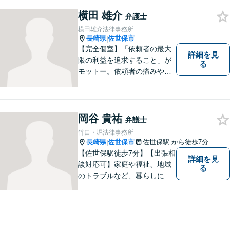
横田 雄介
弁護士
横田雄介法律事務所
長崎県
佐世保市
|
【完全個室】「依頼者の最大
詳細を見
限の利益を追求すること」が
る
モットー。依頼者の痛みや苦
しみを受け止め、平穏な日常
を取り戻すべく尽力いたしま
す。他士業連携でワンストッ
プの手続きが可能◎【駐車場
岡谷 貴祐
弁護士
あり】
竹口・堀法律事務所
長崎県
佐世保市
佐世保駅
から徒歩7分
|
【佐世保駅徒歩7分】【出張相
詳細を見
談対応可】家庭や福祉、地域
る
のトラブルなど、暮らしに根
ざしたご相談を中心に取り組
んでいます。 安心してご相談
いただける存在を目指し、丁
寧にお話を伺うことを大切に