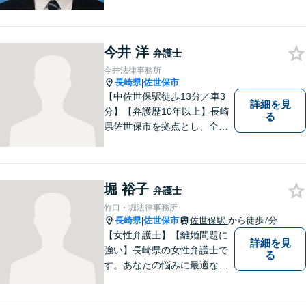
市を中心に、長崎・佐賀県・
福岡の法律問題に取り組みま
す。離婚問題・交通事故問
今井 洋
題・企業法務等、お困りごと
弁護士
はなんでもご相談ください。
今井法律事務所
【他士業連携】
長崎県
佐世保市
|
【中佐世保駅徒歩13分／車3
詳細を見
分】【弁護歴10年以上】長崎
る
県佐世保市を拠点とし、全国
各地の法律問題に取り組んで
おります。解決方法のメリッ
トやリスクをご説明し、納得
の解決へと導きます。時間外
堀 裕子
弁護士
のご相談にも対応可能ですの
竹口・堀法律事務所
で、お気軽にご連絡くださ
長崎県
佐世保市
佐世保駅
から徒歩7分
|
い。
【女性弁護士】【離婚問題に
詳細を見
強い】長崎県の女性弁護士で
る
す。あなたの悩みに最適なリ
ーガルサービスを提供させて
いただきます。