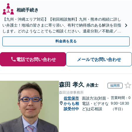
相続手続き
【九州・沖縄エリア対応】【初回相談無料】九州・熊本の相続に詳し
い弁護士！地域の皆さまに寄り添い、有利で納得感のある解決を目指
します。どのようなことでもご相談ください。遺産分割／不動産／遺
言書／使い込み／寄与分／遺留分／相続放棄【完全個室】
料金表を見る
電話でお問い合わせ
メールでお問い合わせ
森田 孝久
弁護士
福岡県
森田法律事務所
営業時間：0
佐世保市
面談方法(対面・
からも相
電話・ビデオな
9:00~18:30
談受付中
ど)は応相談
（平日）