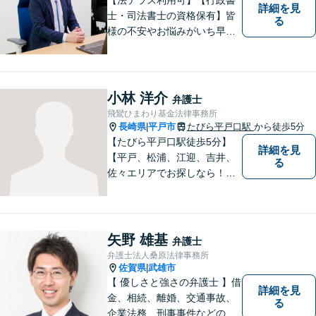
詳細を見
士・司法書士の資格保有】皆
る
様の不安やお悩みがいち早く
解決できるよう、これまでの
司法書士、行政書士の経験を
活かし、誠心誠意サポートい
たします。また、依頼者様が
小林 洋介
弁護士
お悩みを話しやすい環境作り
飛鸞ひまわり基金法律事務所
を心がけております。
長崎県
平戸市
たびら平戸口駅
から徒歩5分
|
【たびら平戸口駅徒歩5分】
詳細を見
【平戸、松浦、江迎、吉井、
る
佐々エリアでお探しなら！】
少人数体制で、皆様に手厚い
対応を心掛けています。リモ
ート相談／休日・夜間対応な
ど、相談しやすい環境完備◎
矢野 雄基
弁護士
地域の皆様のために活動する
弁護士法人桑原法律事務所
弁護士。【駐車場あり】
佐賀県
武雄市
|
【 優しさと強さの弁護士 】借
詳細を見
金、相続、離婚、交通事故、
る
企業法務、刑事事件などのご