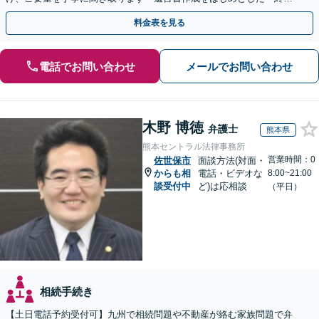
活」もサポート」【バリアフリー】【完全個室対応】
料金表を見る
電話でお問い合わせ
メールでお問い合わせ
木野 博徳
弁護士
熊本県
熊本セントラル法律事務所
営業時間：0
佐世保市
面談方法(対面・
からも相
電話・ビデオな
8:00~21:00
談受付中
ど)は応相談
（平日）
相続手続き
【土日電話予約受付可】九州で相続問題や不動産が絡む家族問題で弁