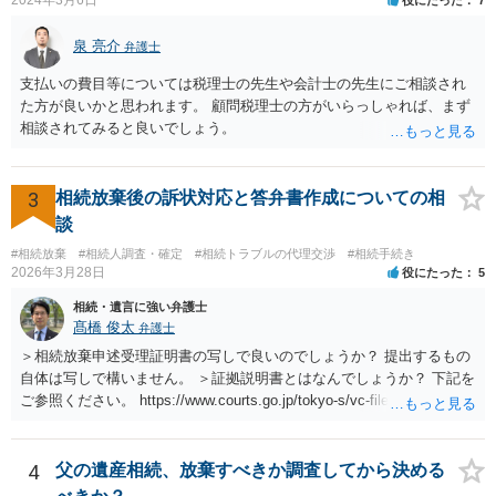
泉 亮介
弁護士
支払いの費目等については税理士の先生や会計士の先生にご相談され
た方が良いかと思われます。 顧問税理士の方がいらっしゃれば、まず
相談されてみると良いでしょう。
3
相続放棄後の訴状対応と答弁書作成についての相
談
#相続放棄
#相続人調査・確定
#相続トラブルの代理交渉
#相続手続き
2026年3月28日
役にたった
5
相続・遺言に強い弁護士
髙橋 俊太
弁護士
＞相続放棄申述受理証明書の写しで良いのでしょうか？ 提出するもの
自体は写しで構いません。 ＞証拠説明書とはなんでしょうか？ 下記を
ご参照ください。 https://www.courts.go.jp/tokyo-s/vc-files/tokyo-s/file/
14-1kisairei.pdf
4
父の遺産相続、放棄すべきか調査してから決める