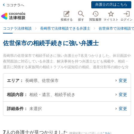
弁護士の方はこちら
ココナラへ
投稿する
探す
閲覧履歴
マイリスト
ログイン
ココナラ法律相談
長崎県で法律相談できる弁護士
佐世保市で法律相談
佐世保市の相続手続きに強い弁護士
長崎県の佐世保市で相続手続きに強い弁護士が7名見つかりました。休日面談や
夜間面談に対応している弁護士、解決事例を持つ弁護士なども掲載中。相続・
遺言に関係する家族間の相続トラブルや認知症の相続、遺産分割等の細かな分
野での絞り込み検索もでき便利です。特に弁護士法人大村綜合法律事務所 早岐
オフィスの古市 寛弁護士や竹口・堀法律事務所の竹口 将太弁護士、竹口・堀法
エリア
長崎県、佐世保市
変更
律事務所の松田 貴史弁護士のプロフィール情報や弁護士費用、強みなどが注目
されています。『佐世保市で土日や夜間に発生した相続手続きのトラブルを今
相談内容
相続・遺言、相続手続き
変更
すぐに弁護士に相談したい』『相続手続きのトラブル解決の実績豊富な近くの
弁護士を検索したい』『初回相談無料で相続手続きを法律相談できる佐世保市
内の弁護士に相談予約したい』などでお困りの相談者さんにおすすめです。
詳細条件
未選択
変更
7
人の弁護士が見つかりました
(検索結果について詳しくは
こちら
)