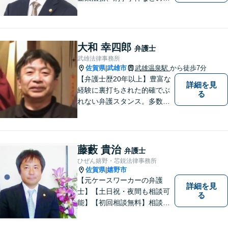
相談を承っております。まず
はお気軽にご相談ください。
チーム体制による迅速で最適
なリーガルサービスを提供い
大和 幸四郎
弁護士
たします。
武雄法律事務所
佐賀県
武雄市
武雄温泉駅
から徒歩7分
|
【弁護士歴20年以上】豊富な
詳細を見
経験に裏打ちされた的確でぶ
る
れない弁護スタンス。多数の
著書・メディア出演あり。
【借金・債務整理】約2000件
の解決実績。【相続遺言】司
法書士などとも連携しワンス
藤藪 貴治
弁護士
トップで解決。難事件には他
ひぜん嬉野・芯鋭法律事務所
弁護士と協力も。元調停委
佐賀県
嬉野市
|
員。
【元ケースワーカーの弁護
詳細を見
士】【土日祝・夜間も相談可
る
能】【初回相談無料】相談者
さまの声にしっかり耳を傾
け、解決まで丁寧にサポート