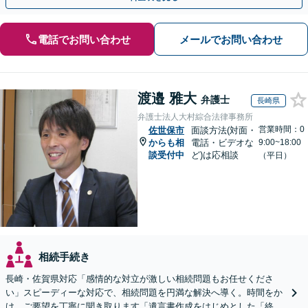
電話でお問い合わせ
メールでお問い合わせ
渡邉 雅大
弁護士
長崎県
弁護士法人大村綜合法律事務所
営業時間：0
佐世保市
面談方法(対面・
からも相
電話・ビデオな
9:00~18:00
談受付中
ど)は応相談
（平日）
相続手続き
長崎・佐賀県対応「感情的な対立が激しい相続問題もお任せくださ
い」スピーディーな対応で、相続問題を円満な解決へ導く。時間をか
け、ご要望を丁寧に聞き取ります「遺言書作成をはじめとした「終