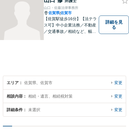
山口 修
弁護士
ス】
山口・佐藤法律事務所
佐賀県
佐賀市
|
【佐賀駅徒歩16分】【法テラ
詳細を見
ス可】中小企業法務／不動産
る
／交通事故／相続など、幅広
いお困りごとに対応！依頼者
様のお気持ちやご事情に寄り
添い、適切な解決へと導きま
す。まずはお気軽にご相談く
ださい。【初回面談無料】
エリア
佐賀県、佐賀市
変更
相談内容
相続・遺言、相続税対策
変更
詳細条件
未選択
変更