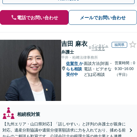
電話でお問い合わせ
メールでお問い合わせ
吉田 麻衣
福岡県
インタビュ
ーを見る
弁護士
平井・柏﨑法律事務所
営業時間：0
佐賀市
か
面談方法(対面・
らも相談
電話・ビデオな
9:30~16:00
受付中
ど)は応相談
（平日）
相続税対策
【九州エリア・山口県対応】「話しやすい」と評判の弁護士が親身に
対応。遺産分割協議や遺留分侵害額請求に力を入れており、揉める前
からのご相談も歓迎です。公認会計士や税理士等の他士業とも連携