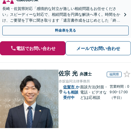
長崎・佐賀県対応「感情的な対立が激しい相続問題もお任せくださ
い」スピーディーな対応で、相続問題を円満な解決へ導く。時間をか
け、ご要望を丁寧に聞き取ります「遺言書作成をはじめとした「終
活」もサポート」【バリアフリー】【完全個室対応】
料金表を見る
電話でお問い合わせ
メールでお問い合わせ
佐宗 光
弁護士
福岡県
赤坂協同法律事務所
営業時間：0
佐賀市
か
面談方法(対面・
らも相談
電話・ビデオな
9:00~17:00
受付中
ど)は応相談
（平日）