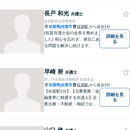
護活動に努めております。 依
頼者さまの心が少しでも和ら
長戸 和光
ぐように、丁寧にお悩みをお
弁護士
伺いいたします。
佐賀駅前法律事務所
佐賀県
佐賀市
佐賀駅
から徒歩1分
|
{佐賀弁護士会の会長を務めま
詳細を見
した} 初心を忘れず、身近にあ
る
る問題を解決し続けます。
早崎 努
弁護士
虎ノ門法律経済事務所 佐賀支店
佐賀県
佐賀市
佐賀駅
から徒歩2分
|
【佐賀駅2分】【元事業家・金
詳細を見
融業界に精通する弁護士】企
る
業法務・不動産・相続でお困
りであれば、ぜひご相談くだ
さい。予防法務、紛争への対
処共に実績多数ございます。
【士業ワンストップサービ