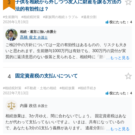
とになります。 税務署も、およその遺産を把握してるので、税務署か
3
子供を相続から外しつつ友人に財産を譲る方法の
ら、遺産の 情報を得ることもあります。
法的有効性は？
#生前贈与
#相続税対策
#家族間の相続トラブル
#遺産分割
2026年1月19日
役にたった
4
相続・遺言に強い弁護士
髙橋 俊太
弁護士
ご検討中の方針については一定の有効性はあるものの、リスクも大き
いと思われます。生前贈与1000万円は有効でも、300万円の貸付が実
質的に返済意思のない仮装と見られると、相続時に「贈与」と評価さ
れ、子から遺留分侵害額請求を受ける可能性があります。 その他の方
法として考えられるものとしては、 ①信託（家族信託・目的信託） 財
産を信託口に移し、受託者（信頼できる友人や専門職）に管理させ、
4
固定資産税の支払いについて
・生存中はあなたの生活費・介護費に優先充当 ・残余を友人や慈善団
体へ と使途を厳格に指定。相続ではなく信託帰属になるため、子の関
#相続税対策
#不動産・土地の相続
#相続放棄
#相続手続き
与を大きく排除できます。 ②遺言＋生命保険の組合せ 生活資金は手元
2022年7月13日
役にたった
4
に残し、余剰資金で受取人を友人・団体にした保険を活用。保険金は
相続財産とは別枠で、遺留分対策にも有効と思われます。 ③負担付死
内藤 政信
弁護士
因贈与 「介護・見守り等を条件に、死亡時に財産を渡す」契約。条件
相続放棄は、3か月ゆえ、間に合わないでしょう。 固定資産税はあな
不履行なら無効にでき、老後の安心を担保できます。 ④ 寄附予約＋解
たが代わって支払ってもいいですよ。 いまは、共有になっているの
除条件 慈善団体への寄附を予約しつつ、資金不足時は解除できる条項
で、あなたも3分の1支払う義務があります。 遺産分割協議をして、不
を設定。 などがあり得るかと思われます。
動産取得者を決めて、相続登記する必要があります。 登記名義人に支