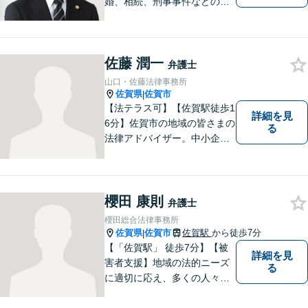
婚、相続、刑事事件などのご
相談を承っております。まず
はお気軽にご相談ください。
チーム体制による迅速で最適
佐藤 潤一
なリーガルサービスを提供い
弁護士
たします。
山口・佐藤法律事務所
佐賀県
佐賀市
|
【法テラス可】【佐賀駅徒歩1
詳細を見
6分】佐賀市の地域の皆さまの
る
法律アドバイザー。中小企業
法務 ・不動産・交通事故な
ど、お気軽にご相談くださ
い。人生が良い方向に向くよ
う、最善を尽くさせていただ
櫻田 康則
弁護士
きます。【土日夜間対応】
櫻田総合法律事務所
佐賀県
佐賀市
佐賀駅
から徒歩7分
|
【「佐賀駅」 徒歩7分】【被
詳細を見
害者支援】地域の法的ニーズ
る
に適切に応え、多くの人々の
助けとなるために、日々、弁