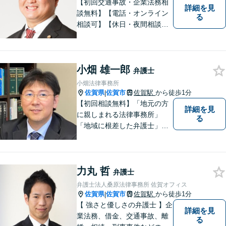
【初回交通事故・企業法務相
詳細を見
談無料】【電話・オンライン
る
相談可】【休日・夜間相談
可】適正・迅速、そして親身
なサービスの提供を心がけて
います。
小畑 雄一郎
弁護士
小畑法律事務所
佐賀県
佐賀市
佐賀駅
から徒歩1分
|
【初回相談無料】「地元の方
詳細を見
に親しまれる法律事務所」
る
「地域に根差した弁護士」を
目指して活動しております。
企業法務から、離婚や交通事
故、金銭トラブル、刑事事件
力丸 哲
など幅広く対応しております
弁護士
ので、まずはお気軽にご相談
弁護士法人桑原法律事務所 佐賀オフィス
下さい。【JR佐賀駅1分】
佐賀県
佐賀市
佐賀駅
から徒歩1分
|
【子連れ相談可】
【 強さと優しさの弁護士 】企
詳細を見
業法務、借金、交通事故、離
る