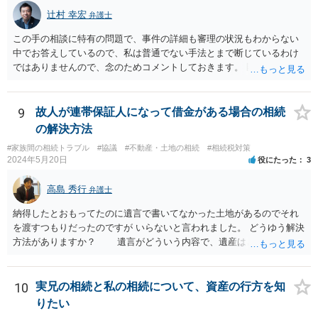
辻村 幸宏
弁護士
この手の相談に特有の問題で、事件の詳細も審理の状況もわからない
中でお答えしているので、私は普通でない手法とまで断じているわけ
ではありませんので、念のためコメントしておきます。 匿名の弁護士
さんが回答しておられるように、いずれ出さざるを得なくなる書類な
のではないかという視点もありますし、その場合には結局出さなけれ
ば不利益もあります。あるいは、後に虚偽主張をしたと指摘されるリ
9
故人が連帯保証人になって借金がある場合の相続
スクもあります。 ですからそれを提出したことが事件処理として不適
の解決方法
切であるとか、結果においてマイナスを与えたということまではいえ
#家族間の相続トラブル
#協議
#不動産・土地の相続
#相続税対策
ないと思います。 依頼者とのコミュニケーション含む微妙な問題であ
2024年5月20日
役にたった
3
り第三者にはあまりアドバイスしづらい問題であるということはご理
解いただければ幸いです。
高島 秀行
弁護士
納得したとおもってたのに遺言で書いてなかった土地があるのでそれ
を渡すつもりだったのですが いらないと言われました。 どうゆう解決
方法がありますか？ 遺言がどういう内容で、遺産はどれくらいあ
ったのか、遺言に書いていなかった土地の価値 など、詳しい事情が
分からないとあなたの質問に回答することは難しいです。 遺留分
が請求されるのであれば、遺留分は法改正により現金で支払うことに
10
実兄の相続と私の相続について、資産の行方を知
なることから 土地を渡すということで解決しない可能性はありま
りたい
す。 ただ、遺言で書いていない土地は、遺産分割により、相手が