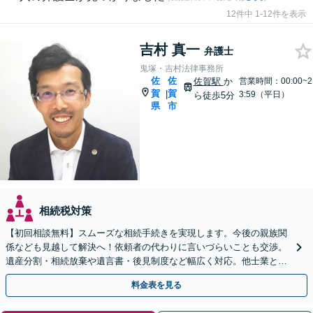
12件中 1-12件を表示
吉村 真一
弁護士
鬼塚・吉村法律事務所
佐
佐
佐賀駅
か
営業時間：00:00~2
賀
賀
|
3:59（平日）
ら徒歩5分
県
市
相続税対策
【初回相談無料】スムーズな相続手続きを実現します。今後の親族関
係なども見越して解決へ！依頼者の代わりに言いづらいことも交渉。
遺産分割・相続放棄や遺言書・後見制度など幅広く対応。他士業との
連携も可【夜間休日相談可】【法テラス可】
料金表を見る