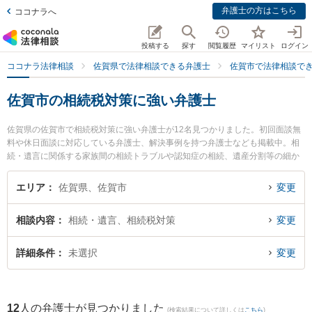
弁護士の方はこちら
ココナラへ
投稿する
探す
閲覧履歴
マイリスト
ログイン
ココナラ法律相談
佐賀県で法律相談できる弁護士
佐賀市で法律相談で
佐賀市の相続税対策に強い弁護士
佐賀県の佐賀市で相続税対策に強い弁護士が12名見つかりました。初回面談無
料や休日面談に対応している弁護士、解決事例を持つ弁護士なども掲載中。相
続・遺言に関係する家族間の相続トラブルや認知症の相続、遺産分割等の細か
な分野での絞り込み検索もでき便利です。特に鬼塚・吉村法律事務所の吉村 真
一弁護士や小畑法律事務所の野口 大弁護士、ありあけ法律事務所の富永 洋一弁
エリア
佐賀県、佐賀市
変更
護士のプロフィール情報や弁護士費用、強みなどが注目されています。『佐賀
市で土日や夜間に発生した相続税対策のトラブルを今すぐに弁護士に相談した
相談内容
相続・遺言、相続税対策
変更
い』『相続税対策のトラブル解決の実績豊富な近くの弁護士を検索したい』
『初回相談無料で相続税対策を法律相談できる佐賀市内の弁護士に相談予約し
たい』などでお困りの相談者さんにおすすめです。
詳細条件
未選択
変更
12
人の弁護士が見つかりました
(検索結果について詳しくは
こちら
)