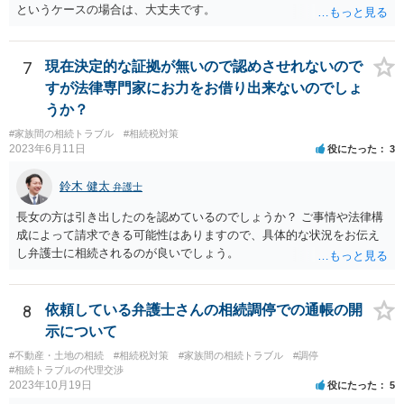
というケースの場合は、大丈夫です。
7
現在決定的な証拠が無いので認めさせれないので
すが法律専門家にお力をお借り出来ないのでしょ
うか？
#家族間の相続トラブル
#相続税対策
2023年6月11日
役にたった
3
鈴木 健太
弁護士
長女の方は引き出したのを認めているのでしょうか？ ご事情や法律構
成によって請求できる可能性はありますので、具体的な状況をお伝え
し弁護士に相続されるのが良いでしょう。
8
依頼している弁護士さんの相続調停での通帳の開
示について
#不動産・土地の相続
#相続税対策
#家族間の相続トラブル
#調停
#相続トラブルの代理交渉
2023年10月19日
役にたった
5