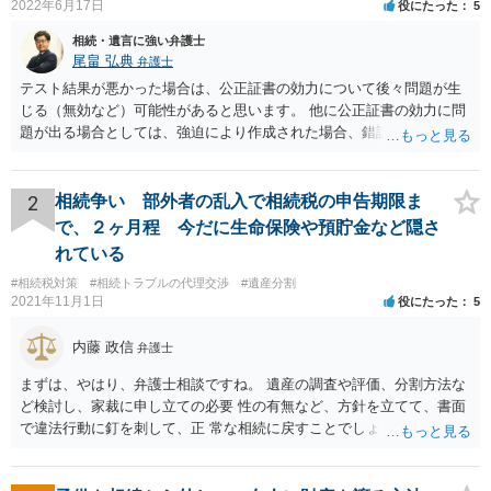
2022年6月17日
役にたった
5
相続・遺言に強い弁護士
尾畠 弘典
弁護士
テスト結果が悪かった場合は、公正証書の効力について後々問題が生
じる（無効など）可能性があると思います。 他に公正証書の効力に問
題が出る場合としては、強迫により作成された場合、錯誤（勘違い）
の場合などがあります。 遺言の対象となる財産の多寡などにもよりま
すが、弁護士に作成を依頼する場合は、１０～数十万円程度になるケ
ースが多いと思います。 報酬体系は、弁護士ごとに異なりますので一
2
相続争い 部外者の乱入で相続税の申告期限ま
律の基準はありません。
で、２ヶ月程 今だに生命保険や預貯金など隠さ
れている
#相続税対策
#相続トラブルの代理交渉
#遺産分割
2021年11月1日
役にたった
5
内藤 政信
弁護士
まずは、やはり、弁護士相談ですね。 遺産の調査や評価、分割方法な
ど検討し、家裁に申し立ての必要 性の有無など、方針を立てて、書面
で違法行動に釘を刺して、正 常な相続に戻すことでしょう。 申告につ
いては、相続税を払うレベルなら、いったん法定相続で 申告して、そ
の際に3年以内に分割協議の上、修正申告する旨の書 面を添付するこ