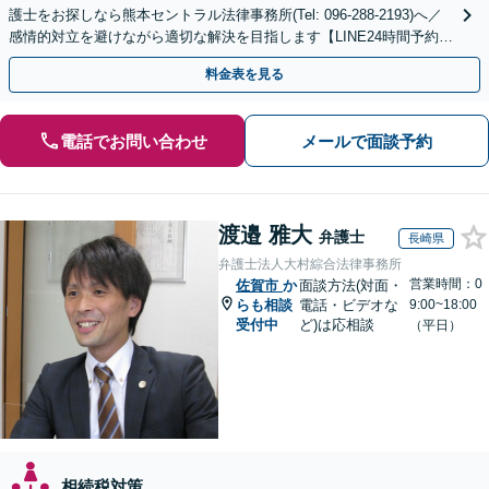
護士をお探しなら熊本セントラル法律事務所(Tel: 096-288-2193)へ／
感情的対立を避けながら適切な解決を目指します【LINE24時間予約受
付可】【休日・夜間相談可】
料金表を見る
電話でお問い合わせ
メールで面談予約
渡邉 雅大
弁護士
長崎県
弁護士法人大村綜合法律事務所
営業時間：0
佐賀市
か
面談方法(対面・
らも相談
電話・ビデオな
9:00~18:00
受付中
ど)は応相談
（平日）
相続税対策