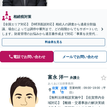
相続税対策
【全国エリア対応】【WEB面談対応】相続人の調査から遺産分割協
議、場合によっては調停や審判まで、どの段階からでもサポートいた
します。財産管理のお悩みから遺言書作成まで対応「事業を次世代に
引き継ぐ安心の事業承継をサポート」【完全個室相談】
料金表を見る
電話でお問い合わせ
メールでお問い合わせ
富永 洋一
弁護士
ありあけ法律事務所
佐賀
佐賀
営業時間：09:00~19:00（平
|
県
市
日）
【無料法律相談実施中】【佐賀県内全
域対応】【離婚・交通事故の解決実績