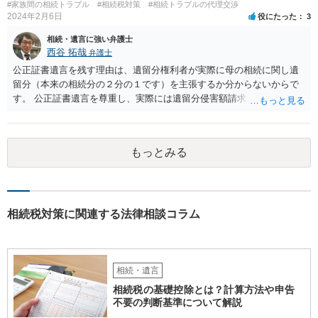
#家族間の相続トラブル
#相続税対策
#相続トラブルの代理交渉
取得することとなる可能性はあります。 弁護士に面談で詳しい事
2024年2月6日
役にたった
3
情を話して相談された方がよいと思います。
相続・遺言に強い弁護士
西谷 拓哉
弁護士
公正証書遺言を残す理由は、遺留分権利者が実際に母の相続に関し遺
留分（本来の相続分の２分の１です）を主張するか分からないからで
す。 公正証書遺言を尊重し、実際には遺留分侵害額請求を行使しない
かもしれません。 遺留分侵害額請求をされないように、あらかじめ遺
留分相当額を分配する遺言を作ることも一つの方法です。
もっとみる
相続税対策に関連する法律相談コラム
相続・遺言
相続税の基礎控除とは？計算方法や申告
不要の判断基準について解説