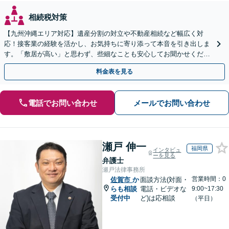
相続税対策
【九州沖縄エリア対応】遺産分割の対立や不動産相続など幅広く対
応！接客業の経験を活かし、お気持ちに寄り添って本音を引き出しま
す。「敷居が高い」と思わず、些細なことも安心してお聞かせくださ
い【初回相談無料】【夜間・休日相談可】
料金表を見る
電話でお問い合わせ
メールでお問い合わせ
瀬戸 伸一
福岡県
インタビュ
ーを見る
弁護士
瀬戸法律事務所
営業時間：0
佐賀市
か
面談方法(対面・
らも相談
電話・ビデオな
9:00~17:30
受付中
ど)は応相談
（平日）