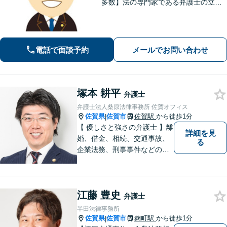
多数】法の専門家である弁護士の立場
から、依頼者様にとって最も利益とな
ることを第一に考えます。
電話で面談予約
メールでお問い合わせ
塚本 耕平
弁護士
弁護士法人桑原法律事務所 佐賀オフィス
佐賀県
佐賀市
佐賀駅
から徒歩1分
|
【 優しさと強さの弁護士 】離
詳細を見
婚、借金、相続、交通事故、
る
企業法務、刑事事件などのご
相談を承っております。まず
はお気軽にご相談ください。
チーム体制による迅速で最適
江藤 豊史
なリーガルサービスを提供い
弁護士
たします。
半田法律事務所
佐賀県
佐賀市
麹町駅
から徒歩1分
|