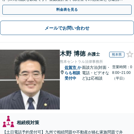
し、円満な解決を全力でサポートいたします。
料金表を見る
メールでお問い合わせ
木野 博徳
弁護士
熊本県
熊本セントラル法律事務所
営業時間：0
佐賀市
か
面談方法(対面・
らも相談
電話・ビデオな
8:00~21:00
受付中
ど)は応相談
（平日）
相続税対策
【土日電話予約受付可】九州で相続問題や不動産が絡む家族問題で弁