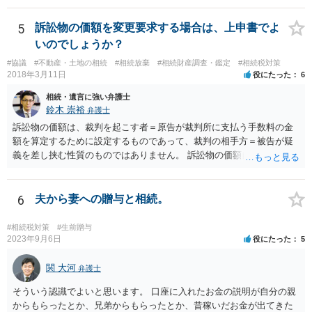
払い義務があります。
5
訴訟物の価額を変更要求する場合は、上申書でよ
いのでしょうか？
#協議
#不動産・土地の相続
#相続放棄
#相続財産調査・鑑定
#相続税対策
2018年3月11日
役にたった
6
相続・遺言に強い弁護士
鈴木 崇裕
弁護士
訴訟物の価額は、裁判を起こす者＝原告が裁判所に支払う手数料の金
額を算定するために設定するものであって、裁判の相手方＝被告が疑
義を差し挟む性質のものではありません。 訴訟物の価額自体が裁判の
目的（審理の対象）となることもありませんので、上申書や証拠を出
したとしても、変更されることはありません。
6
夫から妻への贈与と相続。
#相続税対策
#生前贈与
2023年9月6日
役にたった
5
関 大河
弁護士
そういう認識でよいと思います。 口座に入れたお金の説明が自分の親
からもらったとか、兄弟からもらったとか、昔稼いだお金が出てきた