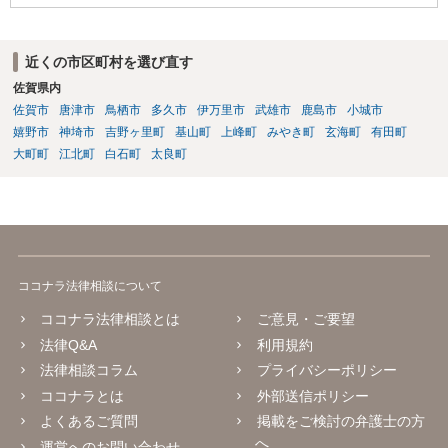
近くの市区町村を選び直す
佐賀県内
佐賀市
唐津市
鳥栖市
多久市
伊万里市
武雄市
鹿島市
小城市
嬉野市
神埼市
吉野ヶ里町
基山町
上峰町
みやき町
玄海町
有田町
大町町
江北町
白石町
太良町
ココナラ法律相談について
ココナラ法律相談とは
ご意見・ご要望
法律Q&A
利用規約
法律相談コラム
プライバシーポリシー
ココナラとは
外部送信ポリシー
よくあるご質問
掲載をご検討の弁護士の方
へ
運営へのお問い合わせ