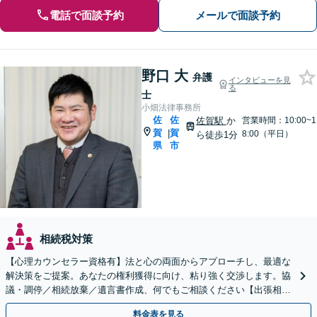
電話で面談予約
メールで面談予約
野口 大
弁護
インタビューを見
る
士
小畑法律事務所
佐
佐
佐賀駅
か
営業時間：10:00~1
賀
賀
|
8:00（平日）
ら徒歩1分
県
市
相続税対策
【心理カウンセラー資格有】法と心の両面からアプローチし、最適な
解決策をご提案。あなたの権利獲得に向け、粘り強く交渉します。協
議・調停／相続放棄／遺言書作成、何でもご相談ください【出張相談
可】【初回相談無料】【佐賀駅1分】
料金表を見る