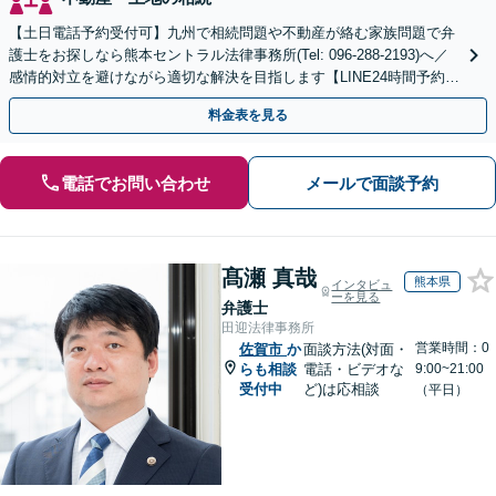
【土日電話予約受付可】九州で相続問題や不動産が絡む家族問題で弁
護士をお探しなら熊本セントラル法律事務所(Tel: 096-288-2193)へ／
感情的対立を避けながら適切な解決を目指します【LINE24時間予約受
付可】【休日・夜間相談可】
料金表を見る
電話でお問い合わせ
メールで面談予約
髙瀬 真哉
熊本県
インタビュ
ーを見る
弁護士
田迎法律事務所
営業時間：0
佐賀市
か
面談方法(対面・
らも相談
電話・ビデオな
9:00~21:00
受付中
ど)は応相談
（平日）