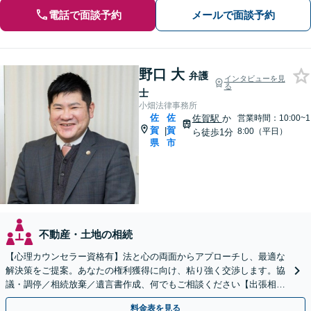
電話で面談予約
メールで面談予約
野口 大
弁護
インタビューを見
る
士
小畑法律事務所
佐
佐
佐賀駅
か
営業時間：10:00~1
賀
賀
|
8:00（平日）
ら徒歩1分
県
市
不動産・土地の相続
【心理カウンセラー資格有】法と心の両面からアプローチし、最適な
解決策をご提案。あなたの権利獲得に向け、粘り強く交渉します。協
議・調停／相続放棄／遺言書作成、何でもご相談ください【出張相談
可】【初回相談無料】【佐賀駅1分】
料金表を見る