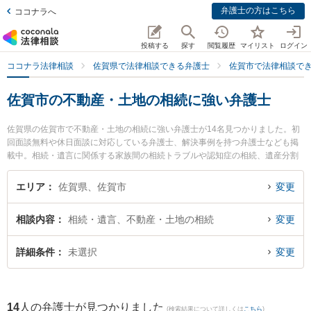
弁護士の方はこちら
ココナラへ
投稿する
探す
閲覧履歴
マイリスト
ログイン
ココナラ法律相談
佐賀県で法律相談できる弁護士
佐賀市で法律相談で
佐賀市の不動産・土地の相続に強い弁護士
佐賀県の佐賀市で不動産・土地の相続に強い弁護士が14名見つかりました。初
回面談無料や休日面談に対応している弁護士、解決事例を持つ弁護士なども掲
載中。相続・遺言に関係する家族間の相続トラブルや認知症の相続、遺産分割
等の細かな分野での絞り込み検索もでき便利です。特に鬼塚・吉村法律事務所
の吉村 真一弁護士や小畑法律事務所の野口 大弁護士、ありあけ法律事務所の富
エリア
佐賀県、佐賀市
変更
永 洋一弁護士のプロフィール情報や弁護士費用、強みなどが注目されていま
す。『佐賀市で土日や夜間に発生した不動産・土地の相続のトラブルを今すぐ
相談内容
相続・遺言、不動産・土地の相続
変更
に弁護士に相談したい』『不動産・土地の相続のトラブル解決の実績豊富な近
くの弁護士を検索したい』『初回相談無料で不動産・土地の相続を法律相談で
きる佐賀市内の弁護士に相談予約したい』などでお困りの相談者さんにおすす
詳細条件
未選択
変更
めです。
14
人の弁護士が見つかりました
(検索結果について詳しくは
こちら
)