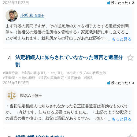
2026年7月22日
役にたった
2
性はそれほど高くない（立証のハードルは非常に高い）ということが
言えると思います。
小杉 和
弁護士
まず前段の質問ですが、その従兄弟の方々を相手方とする遺産分割調
停を（曾祖父の最後の住所地を管轄する）家庭裁判所に申し立てるこ
とが考えられます。裁判所からの呼出しがあれば応答する可能性がま
だあるのではないでしょうか。 後段の質問については、相続放棄は可
能と思われます。時間が思った以上にないので必要書類をてきぱきと
揃える必要があります。その点是非御注意ください。
4
法定相続人に知らされていなかった遺言と遺産分
割
#遺産分割
#遺言の書き直し・やり直し
#相続トラブルの代理交渉
#不動産・土地の相続
#遺言の真偽鑑定・遺言無効
#協議
2026年7月18日
役にたった
3
匿名A
弁護士
・当初法定相続人に知らされなかった公正証書遺言は有効なものです
か。 →有効です。知らせる必要はありません。 ・上記のような状況で
の遺言の書き換えは、叔父に瑕疵がありますか。→無いです。 ・分割
する場合の比率は、現状で、客観的に見てどの程度が妥当と考えられ
ますか。 →本人が自由に決められますので、どこが妥当とは言えない
です。客観的な基準もありません。 ・できれば穏やかに、分割を拒否