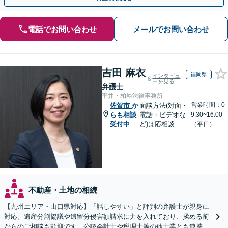
電話でお問い合わせ
メールでお問い合わせ
吉田 麻衣
福岡県
インタビュ
ーを見る
弁護士
平井・柏﨑法律事務所
営業時間：0
佐賀市
か
面談方法(対面・
らも相談
電話・ビデオな
9:30~16:00
受付中
ど)は応相談
（平日）
不動産・土地の相続
【九州エリア・山口県対応】「話しやすい」と評判の弁護士が親身に
対応。遺産分割協議や遺留分侵害額請求に力を入れており、揉める前
からのご相談も歓迎です。公認会計士や税理士等の他士業とも連携