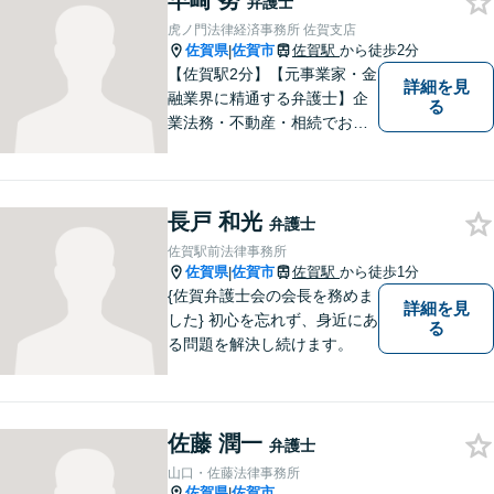
早崎 努
弁護士
伺いいたします。
虎ノ門法律経済事務所 佐賀支店
佐賀県
佐賀市
佐賀駅
から徒歩2分
|
【佐賀駅2分】【元事業家・金
詳細を見
融業界に精通する弁護士】企
る
業法務・不動産・相続でお困
りであれば、ぜひご相談くだ
さい。予防法務、紛争への対
処共に実績多数ございます。
長戸 和光
【士業ワンストップサービ
弁護士
ス】
佐賀駅前法律事務所
佐賀県
佐賀市
佐賀駅
から徒歩1分
|
{佐賀弁護士会の会長を務めま
詳細を見
した} 初心を忘れず、身近にあ
る
る問題を解決し続けます。
佐藤 潤一
弁護士
山口・佐藤法律事務所
佐賀県
佐賀市
|