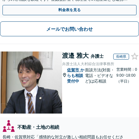
し、円満な解決を全力でサポートいたします。
料金表を見る
メールでお問い合わせ
渡邉 雅大
弁護士
長崎県
弁護士法人大村綜合法律事務所
営業時間：0
佐賀市
か
面談方法(対面・
らも相談
電話・ビデオな
9:00~18:00
受付中
ど)は応相談
（平日）
不動産・土地の相続
長崎・佐賀県対応「感情的な対立が激しい相続問題もお任せくださ