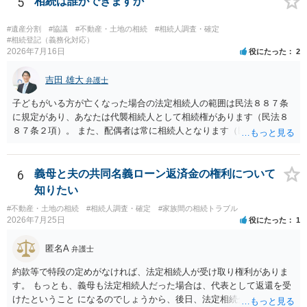
5
相続は誰ができますか
することはできますか。 →分割を拒否するということは、遺産はいら
ないということでしょうか。遺言で、受取を指定されててもいらない
#遺産分割
#協議
#不動産・土地の相続
#相続人調査・確定
と拒否することはできます。理由を説明する必要はありません。
#相続登記（義務化対応）
2026年7月16日
役にたった
2
吉田 雄大
弁護士
子どもがいる方が亡くなった場合の法定相続人の範囲は民法８８７条
に規定があり、あなたは代襲相続人として相続権があります（民法８
８７条２項）。 また、配偶者は常に相続人となります（民法８９０
条）。 「祖父の子供３人」の方の配偶者がご健在であれば、その方に
も相続権があります。つまり、孫５人に加えて「おじ又はおば」にも
相続権がある可能性があります。
6
義母と夫の共同名義ローン返済金の権利について
知りたい
#不動産・土地の相続
#相続人調査・確定
#家族間の相続トラブル
2026年7月25日
役にたった
1
匿名A
弁護士
約款等で特段の定めがなければ、法定相続人が受け取り権利がありま
す。 もっとも、義母も法定相続人だった場合は、代表として返還を受
けたということ になるのでしょうから、後日、法定相続分に基づいて