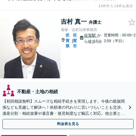
14件中 1-14件を表示
吉村 真一
弁護士
鬼塚・吉村法律事務所
佐
佐
佐賀駅
か
営業時間：00:00~2
賀
賀
|
3:59（平日）
ら徒歩5分
県
市
不動産・土地の相続
【初回相談無料】スムーズな相続手続きを実現します。今後の親族関
係なども見越して解決へ！依頼者の代わりに言いづらいことも交渉。
遺産分割・相続放棄や遺言書・後見制度など幅広く対応。他士業との
連携も可【夜間休日相談可】【法テラス可】
料金表を見る