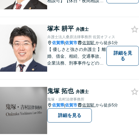
相談可】【休日・夜間相談
可】適正・迅速、そして親身
なサービスの提供を心がけて
います。
塚本 耕平
弁護士
弁護士法人桑原法律事務所 佐賀オフィス
佐賀県
佐賀市
佐賀駅
から徒歩1分
|
【 優しさと強さの弁護士 】離
詳細を見
婚、借金、相続、交通事故、
る
企業法務、刑事事件などのご
相談を承っております。まず
はお気軽にご相談ください。
チーム体制による迅速で最適
鬼塚 拓也
なリーガルサービスを提供い
弁護士
たします。
鬼塚・吉村法律事務所
佐賀県
佐賀市
佐賀駅
から徒歩5分
|
詳細を見る