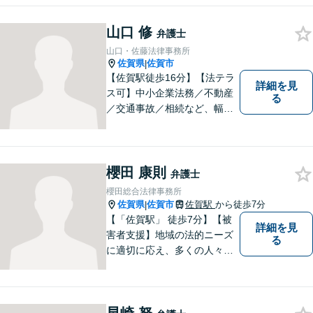
山口 修
弁護士
山口・佐藤法律事務所
佐賀県
佐賀市
|
【佐賀駅徒歩16分】【法テラ
詳細を見
ス可】中小企業法務／不動産
る
／交通事故／相続など、幅広
いお困りごとに対応！依頼者
様のお気持ちやご事情に寄り
添い、適切な解決へと導きま
す。まずはお気軽にご相談く
櫻田 康則
弁護士
ださい。【初回面談無料】
櫻田総合法律事務所
佐賀県
佐賀市
佐賀駅
から徒歩7分
|
【「佐賀駅」 徒歩7分】【被
詳細を見
害者支援】地域の法的ニーズ
る
に適切に応え、多くの人々の
助けとなるために、日々、弁
護活動に努めております。 依
頼者さまの心が少しでも和ら
ぐように、丁寧にお悩みをお