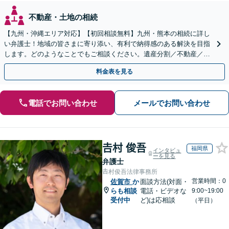
不動産・土地の相続
【九州・沖縄エリア対応】【初回相談無料】九州・熊本の相続に詳し
い弁護士！地域の皆さまに寄り添い、有利で納得感のある解決を目指
します。どのようなことでもご相談ください。遺産分割／不動産／遺
言書／使い込み／寄与分／遺留分／相続放棄【完全個室】
料金表を見る
電話でお問い合わせ
メールでお問い合わせ
𠮷村 俊吾
福岡県
インタビュ
ーを見る
弁護士
𠮷村俊吾法律事務所
営業時間：0
佐賀市
か
面談方法(対面・
らも相談
電話・ビデオな
9:00~19:00
受付中
ど)は応相談
（平日）