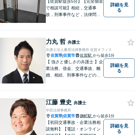
【子連れ相談可】
【佐賀駅徒歩5分】【完全個室
詳細を見
で相談可能】相続，交通事
る
故，刑事事件など，法律問題
でお困りの方は，是非私たち
にご相談下さい。 悩みは私た
ちにお預けいただき，笑顔を
力丸 哲
お持ち帰りいただけるよう，
弁護士
全力を尽くします。
弁護士法人桑原法律事務所 佐賀オフィス
佐賀県
佐賀市
佐賀駅
から徒歩1分
|
【 強さと優しさの弁護士 】企
詳細を見
業法務、借金、交通事故、離
る
婚、相続、刑事事件などのご
相談を承っております。まず
はお気軽にご相談ください。
チーム体制による迅速で最適
江藤 豊史
なリーガルサービスを提供い
弁護士
たします。
半田法律事務所
佐賀県
佐賀市
麹町駅
から徒歩1分
|
【初回交通事故・企業法務相
詳細を見
談無料】【電話・オンライン
る