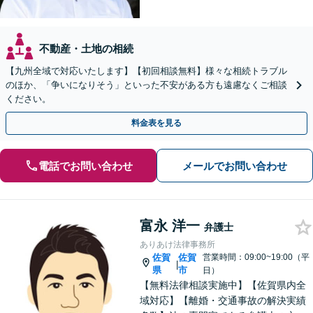
不動産・土地の相続
【九州全域で対応いたします】【初回相談無料】様々な相続トラブル
のほか、「争いになりそう」といった不安がある方も遠慮なくご相談
ください。
料金表を見る
電話でお問い合わせ
メールでお問い合わせ
富永 洋一
弁護士
ありあけ法律事務所
佐賀
佐賀
営業時間：09:00~19:00（平
|
県
市
日）
【無料法律相談実施中】【佐賀県内全
域対応】【離婚・交通事故の解決実績