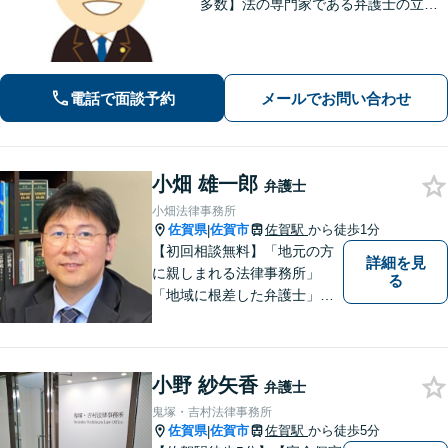
多数】法の専門家である弁護士の立場
から、依頼者様にとって最も利益とな
ることを第一に考えます。
電話で面談予約
メールでお問い合わせ
小畑 雄一郎
弁護士
小畑法律事務所
佐賀県
佐賀市
佐賀駅
から徒歩1分
|
【初回相談無料】「地元の方
詳細を見
に親しまれる法律事務所」
る
「地域に根差した弁護士」を
目指して活動しております。
企業法務から、離婚や交通事
故、金銭トラブル、刑事事件
小野 紗矢香
など幅広く対応しております
弁護士
ので、まずはお気軽にご相談
鬼塚・吉村法律事務所
下さい。【JR佐賀駅1分】
佐賀県
佐賀市
佐賀駅
から徒歩5分
|