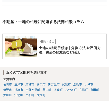
精算を求めることは可能と思います。
不動産・土地の相続に関連する法律相談コラム
相続・遺言
土地の相続手続き│分割方法や評価方
法、税金の軽減策など解説
近くの市区町村を選び直す
佐賀県内
佐賀市
唐津市
鳥栖市
多久市
伊万里市
武雄市
鹿島市
小城市
嬉野市
神埼市
吉野ヶ里町
基山町
上峰町
みやき町
玄海町
有田町
大町町
江北町
白石町
太良町