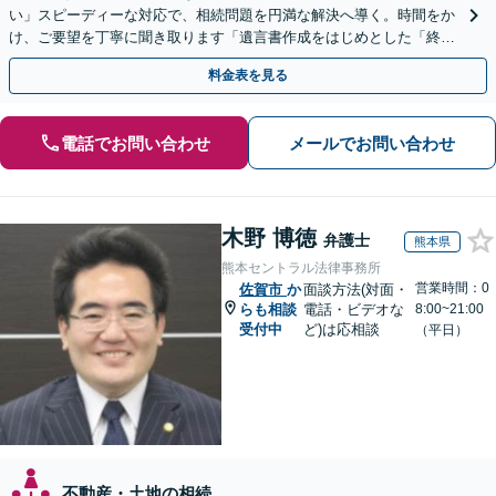
い」スピーディーな対応で、相続問題を円満な解決へ導く。時間をか
け、ご要望を丁寧に聞き取ります「遺言書作成をはじめとした「終
活」もサポート」【バリアフリー】【完全個室対応】
料金表を見る
電話でお問い合わせ
メールでお問い合わせ
木野 博徳
弁護士
熊本県
熊本セントラル法律事務所
営業時間：0
佐賀市
か
面談方法(対面・
らも相談
電話・ビデオな
8:00~21:00
受付中
ど)は応相談
（平日）
不動産・土地の相続