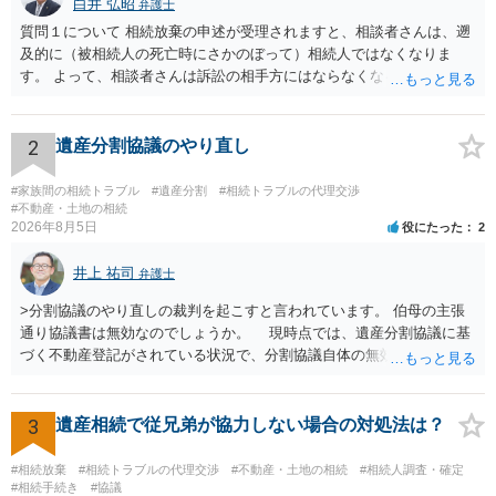
白井 弘昭
弁護士
質問１について 相続放棄の申述が受理されますと、相談者さんは、遡
及的に（被相続人の死亡時にさかのぼって）相続人ではなくなりま
す。 よって、相談者さんは訴訟の相手方にはならなくなるので（明け
渡し請求の対象ではなくなるので）請求棄却となります。 相続放棄受
理証明を家庭裁判所で取得し、コピーを答弁書に添えて裁判所に提出
してください。 質問２について 請求棄却を求める答弁書を提出すれ
2
遺産分割協議のやり直し
ば、第１回期日は出席する必要がありません。その日は差支え（用事
があり出席できない）との記載で十分です。 質問３について 弁護士で
#家族間の相続トラブル
#遺産分割
#相続トラブルの代理交渉
はないので、ｍｉｎｔｓでの提出の必要は無いと思います。郵送（期
#不動産・土地の相続
2026年8月5日
役にたった
2
限までに届けばよい）で十分です。 詳細は、書面記載の裁判所書記官
にお問い合わせください。 以上、ご参考まで。
井上 祐司
弁護士
>分割協議のやり直しの裁判を起こすと言われています。 伯母の主張
通り協議書は無効なのでしょうか。 現時点では、遺産分割協議に基
づく不動産登記がされている状況で、分割協議自体の無効を裁判所が
認めたわけではないので、分割協議の効力に影響はありません。 先
方の訴訟の主張及び立証次第ですが、 ・御祖母様の認知能力に関する
医師の意見書、筆跡鑑定 が提出されればその効力が否定される可能性
3
遺産相続で従兄弟が協力しない場合の対処法は？
はありますが、 ・伯母様自身が分割協議に加わっていること ・御祖母
様の意に反する遺産分割協議を行う実益が誰にあったかの立証が困難
#相続放棄
#相続トラブルの代理交渉
#不動産・土地の相続
#相続人調査・確定
であること からすると、実際に遺産分割協議の効力が否定される可能
#相続手続き
#協議