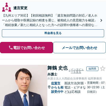
遺言変更
【九州エリア対応】【初回相談無料】「遺言無効問題の対応／老人ホ
ームから聴取や医療記録の精査を通じ、被相続人の意思能力を確認」
「相続放棄／新たに相続人となった方への説明や債権者への適切な対
応まで、きめ細やかにサポート」【休日・夜間相談可】
料金表を見る
電話でお問い合わせ
メールでお問い合わせ
舞鶴 史也
福岡県
インタビュ
ーを見る
弁護士
弁護士法人大西総合法律事務所 福岡事務所
営業時間：07:
佐賀市
面談方法(対面・
からも相
電話・ビデオな
30~22:00（土
談受付中
ど)は応相談
日祝日）