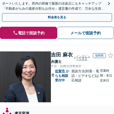
ポートいたします。所内の研修で最新の法改正にもキャッチアップ
「不動産がらみの遺産分割もお任せ」遺言書の作成で、万全な生前対
策をおこないましょう【夜間・休日面談可】
料金表を見る
電話で面談予約
メールで面談予約
吉田 麻衣
福岡県
インタビュ
ーを見る
弁護士
平井・柏﨑法律事務所
営業時
佐賀市
か
面談方法(対面・電
らも相談
話・ビデオなど)は
間：本日
受付中
応相談
定休日
遺言変更