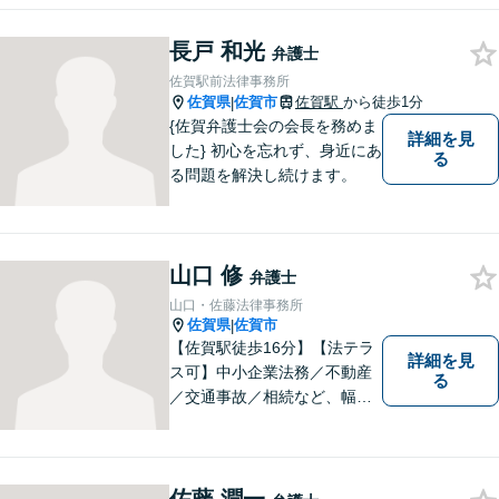
はお気軽にご相談ください。
チーム体制による迅速で最適
長戸 和光
なリーガルサービスを提供い
弁護士
たします。
佐賀駅前法律事務所
佐賀県
佐賀市
佐賀駅
から徒歩1分
|
{佐賀弁護士会の会長を務めま
詳細を見
した} 初心を忘れず、身近にあ
る
る問題を解決し続けます。
山口 修
弁護士
山口・佐藤法律事務所
佐賀県
佐賀市
|
【佐賀駅徒歩16分】【法テラ
詳細を見
ス可】中小企業法務／不動産
る
／交通事故／相続など、幅広
いお困りごとに対応！依頼者
様のお気持ちやご事情に寄り
添い、適切な解決へと導きま
す。まずはお気軽にご相談く