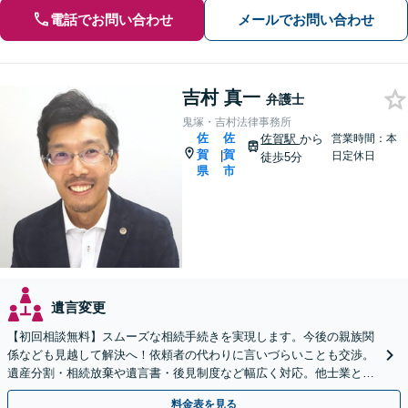
電話でお問い合わせ
メールでお問い合わせ
吉村 真一
弁護士
鬼塚・吉村法律事務所
佐
佐
佐賀駅
から
営業時間：本
賀
賀
|
日定休日
徒歩5分
県
市
遺言変更
【初回相談無料】スムーズな相続手続きを実現します。今後の親族関
係なども見越して解決へ！依頼者の代わりに言いづらいことも交渉。
遺産分割・相続放棄や遺言書・後見制度など幅広く対応。他士業との
連携も可【夜間休日相談可】【法テラス可】
料金表を見る