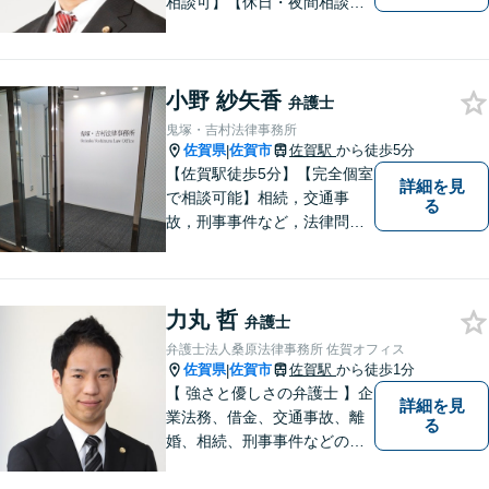
相談可】【休日・夜間相談
可】適正・迅速、そして親身
なサービスの提供を心がけて
います。
小野 紗矢香
弁護士
鬼塚・吉村法律事務所
佐賀県
佐賀市
佐賀駅
から徒歩5分
|
【佐賀駅徒歩5分】【完全個室
詳細を見
で相談可能】相続，交通事
る
故，刑事事件など，法律問題
でお困りの方は，是非私たち
にご相談下さい。 悩みは私た
ちにお預けいただき，笑顔を
力丸 哲
お持ち帰りいただけるよう，
弁護士
全力を尽くします。
弁護士法人桑原法律事務所 佐賀オフィス
佐賀県
佐賀市
佐賀駅
から徒歩1分
|
【 強さと優しさの弁護士 】企
詳細を見
業法務、借金、交通事故、離
る
婚、相続、刑事事件などのご
相談を承っております。まず