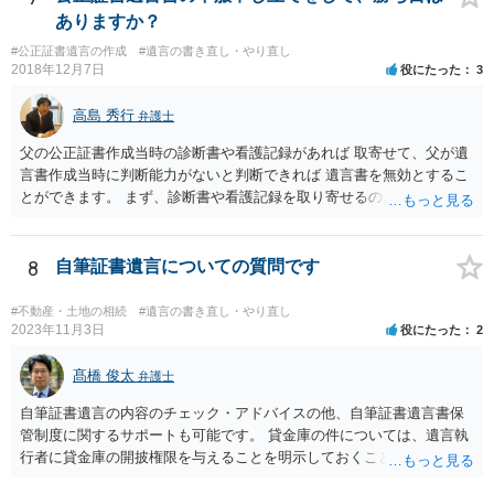
は、通常、相続人全員分の（本件であれば４通の）「遺産分割協議
ありますか？
書」を作成するところ、１通だけの作成にとどめる理由が書かれてい
#公正証書遺言の作成
#遺言の書き直し・やり直し
るものです。
2018年12月7日
役にたった
3
高島 秀行
弁護士
父の公正証書作成当時の診断書や看護記録があれば 取寄せて、父が遺
言書作成当時に判断能力がないと判断できれば 遺言書を無効とするこ
とができます。 まず、診断書や看護記録を取り寄せるのが重要となり
ます。 ご自分で取り寄せるか、弁護士に取り寄せてもらうかしたらよ
いと思います。
8
自筆証書遺言についての質問です
#不動産・土地の相続
#遺言の書き直し・やり直し
2023年11月3日
役にたった
2
髙橋 俊太
弁護士
自筆証書遺言の内容のチェック・アドバイスの他、自筆証書遺言書保
管制度に関するサポートも可能です。 貸金庫の件については、遺言執
行者に貸金庫の開披権限を与えることを明示しておくことでクリアで
きます。