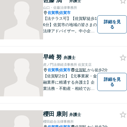
佐藤 潤一
弁護士
ださい。【初回面談無料】
山口・佐藤法律事務所
佐賀県
佐賀市
|
【法テラス可】【佐賀駅徒歩1
詳細を見
6分】佐賀市の地域の皆さまの
る
法律アドバイザー。中小企業
法務 ・不動産・交通事故な
ど、お気軽にご相談くださ
い。人生が良い方向に向くよ
う、最善を尽くさせていただ
早崎 努
弁護士
きます。【土日夜間対応】
虎ノ門法律経済事務所 佐賀支店
佐賀県
佐賀市
佐賀駅
から徒歩2分
|
【佐賀駅2分】【元事業家・金
詳細を見
融業界に精通する弁護士】企
る
業法務・不動産・相続でお困
りであれば、ぜひご相談くだ
さい。予防法務、紛争への対
処共に実績多数ございます。
櫻田 康則
【士業ワンストップサービ
弁護士
ス】
櫻田総合法律事務所
佐賀県
佐賀市
佐賀駅
から徒歩7分