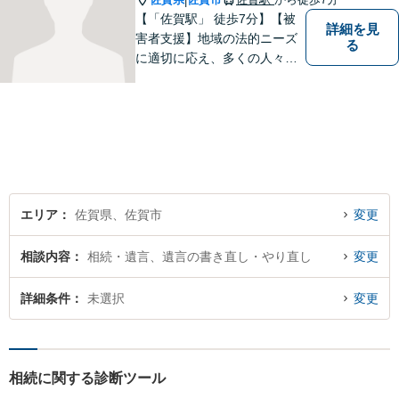
|
【「佐賀駅」 徒歩7分】【被
詳細を見
害者支援】地域の法的ニーズ
る
に適切に応え、多くの人々の
助けとなるために、日々、弁
護活動に努めております。 依
頼者さまの心が少しでも和ら
ぐように、丁寧にお悩みをお
伺いいたします。
エリア
佐賀県、佐賀市
変更
相談内容
相続・遺言、遺言の書き直し・やり直し
変更
詳細条件
未選択
変更
相続に関する診断ツール