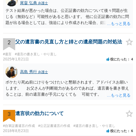
尾畠 弘典
弁護士
テスト結果が悪かった場合は、公正証書の効力について後々問題が生
じる（無効など）可能性があると思います。 他に公正証書の効力に問
題が出る場合としては、強迫により作成された場合、錯誤（勘違い）
の場合などがあります。 遺言の対象となる財産の多寡などにもよりま
すが、弁護士に作成を依頼する場合は、１０～数十万円程度になるケ
ースが多いと思います。 報酬体系は、弁護士ごとに異なりますので一
2
父の遺言書の見直し方と姉との遺産問題の対処法
律の基準はありません。
#遺言
#遺言の書き直し・やり直し
2025年1月21日
役にたった
4
高島 秀行
弁護士
ボケたり死ぬ前にけりをつけたいと懇願されます、アドバイスお願い
します。 お父さんが判断能力があるのであれば、遺言書を書き替え
ることは、前の遺言書が手元になくても 可能です。 将来遺言の効
力が争われますから、医師にお父さんが判断能力があるかどうか検査
してもらって 診断書を取得して、公証役場へ行って公正証書遺言を
作成するのがよいと思います。 将来争われることが見込まれること
3
遺言状の効力について
から、弁護士に依頼して手続きを進めた方がよいと思います。
#自筆証書遺言の作成
#公正証書遺言の作成
#遺言の書き直し・やり直し
2018年8月23日
役にたった
6