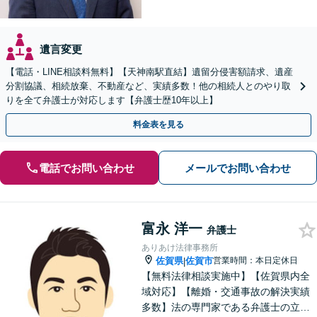
遺言変更
【電話・LINE相談料無料】【天神南駅直結】遺留分侵害額請求、遺産
分割協議、相続放棄、不動産など、実績多数！他の相続人とのやり取
りを全て弁護士が対応します【弁護士歴10年以上】
料金表を見る
電話でお問い合わせ
メールでお問い合わせ
富永 洋一
弁護士
ありあけ法律事務所
佐賀県
佐賀市
営業時間：本日定休日
|
【無料法律相談実施中】【佐賀県内全
域対応】【離婚・交通事故の解決実績
多数】法の専門家である弁護士の立場