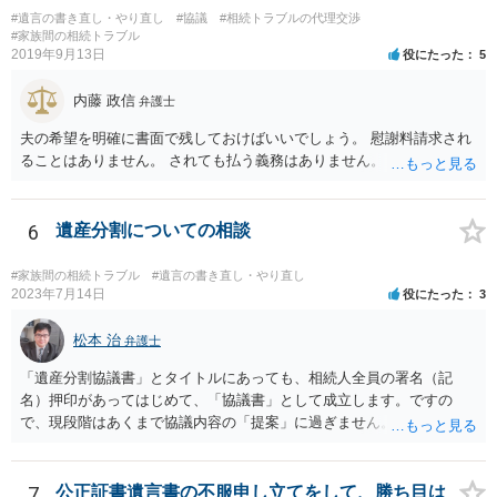
書を法務局に保管した場合、死亡後、法務局に遺言書の有無を照会す
#遺言の書き直し・やり直し
#協議
#相続トラブルの代理交渉
ることになりますので、「法務局に預けた自筆証書遺言の存在を親族
#家族間の相続トラブル
がなかったもの」にすることはできません。 存在をなかったものにす
2019年9月13日
役にたった
5
るというよりも、遺言の効力を争う（遺言は無効だ）と主張する場合
がありえますが、その予防方法は、遺言者と面談してみないと判断が
内藤 政信
弁護士
難しいです。
夫の希望を明確に書面で残しておけばいいでしょう。 慰謝料請求され
ることはありません。 されても払う義務はありません。
6
遺産分割についての相談
#家族間の相続トラブル
#遺言の書き直し・やり直し
2023年7月14日
役にたった
3
松本 治
弁護士
「遺産分割協議書」とタイトルにあっても、相続人全員の署名（記
名）押印があってはじめて、「協議書」として成立します。ですの
で、現段階はあくまで協議内容の「提案」に過ぎません。 納得がいか
なければ、署名（記名）押印を拒むことです。１人でも拒むと協議不
成立となります。その場合、成立させたい相続人が、家庭裁判所に遺
産分割調停を申し立てなければなりません。 なお、弁護士の送付状
7
公正証書遺言書の不服申し立てをして、勝ち目は