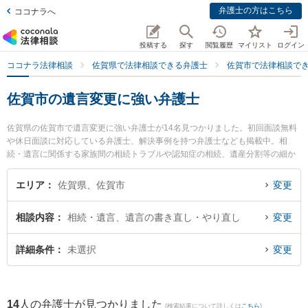
弁護士の方はこちら
ココナラへ
投稿する
探す
閲覧履歴
マイリスト
ログイン
ココナラ法律相談
佐賀県で法律相談できる弁護士
佐賀市で法律相談で
佐賀市の遺言変更に強い弁護士
佐賀県の佐賀市で遺言変更に強い弁護士が14名見つかりました。初回面談無料
や休日面談に対応している弁護士、解決事例を持つ弁護士なども掲載中。相
続・遺言に関係する家族間の相続トラブルや認知症の相続、遺産分割等の細か
な分野での絞り込み検索もでき便利です。特に小畑法律事務所の野口 大弁護士
や鬼塚・吉村法律事務所の吉村 真一弁護士、ありあけ法律事務所の富永 洋一弁
エリア
佐賀県、佐賀市
変更
護士のプロフィール情報や弁護士費用、強みなどが注目されています。『佐賀
市で土日や夜間に発生した遺言変更のトラブルを今すぐに弁護士に相談した
相談内容
相続・遺言、遺言の書き直し・やり直し
変更
い』『遺言変更のトラブル解決の実績豊富な近くの弁護士を検索したい』『初
回相談無料で遺言変更を法律相談できる佐賀市内の弁護士に相談予約したい』
などでお困りの相談者さんにおすすめです。
詳細条件
未選択
変更
14
人の弁護士が見つかりました
(検索結果について詳しくは
こちら
)