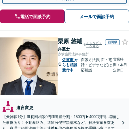
電話で面談予約
メールで面談予約
栗原 悠輔
福岡県
インタビュ
ーを見る
弁護士
赤坂協同法律事務所
営業時
佐賀市
か
面談方法(対面・電
らも相談
話・ビデオなど)は
間：本日
受付中
応相談
定休日
遺言変更
【天神駅1分】🟥初回相談0円🟥遺産分割・1500万▶4000万円に増額し
た事例あり！不動産絡み、遺留分侵害額請求など、解決実績多数あ
り。税理士や司法書士等と連携▶他の事務所を探す手間が省けます！