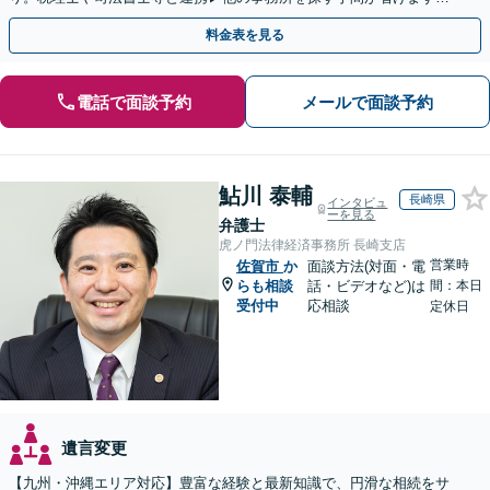
不動産会社と連携し無料査定&財産調査も◎
料金表を見る
電話で面談予約
メールで面談予約
鮎川 泰輔
長崎県
インタビュ
ーを見る
弁護士
虎ノ門法律経済事務所 長崎支店
営業時
佐賀市
か
面談方法(対面・電
らも相談
話・ビデオなど)は
間：本日
受付中
応相談
定休日
遺言変更
【九州・沖縄エリア対応】豊富な経験と最新知識で、円滑な相続をサ