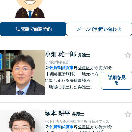
から、依頼者様にとって最も利益とな
ることを第一に考えます。
電話で面談予約
メールでお問い合わせ
小畑 雄一郎
弁護士
小畑法律事務所
佐賀県
佐賀市
佐賀駅
から徒歩1分
|
【初回相談無料】「地元の方
詳細を見
に親しまれる法律事務所」
る
「地域に根差した弁護士」を
目指して活動しております。
企業法務から、離婚や交通事
故、金銭トラブル、刑事事件
塚本 耕平
など幅広く対応しております
弁護士
ので、まずはお気軽にご相談
弁護士法人桑原法律事務所 佐賀オフィス
下さい。【JR佐賀駅1分】
佐賀県
佐賀市
佐賀駅
から徒歩1分
|