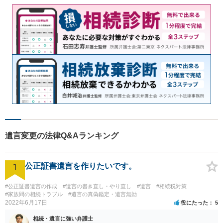
遺言変更の法律Q&Aランキング
1
公正証書遺言を作りたいです。
#公正証書遺言の作成
#遺言の書き直し・やり直し
#遺言
#相続税対策
#家族間の相続トラブル
#遺言の真偽鑑定・遺言無効
2022年6月17日
役にたった
5
相続・遺言に強い弁護士