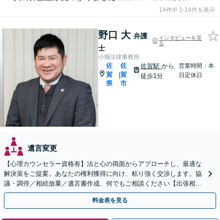
14件中 1-14件を表示
野口 大
弁護
インタビューを見
る
士
小畑法律事務所
佐
佐
佐賀駅
から
営業時間：本
賀
賀
|
日定休日
徒歩1分
県
市
遺言変更
【心理カウンセラー資格有】法と心の両面からアプローチし、最適な
解決策をご提案。あなたの権利獲得に向け、粘り強く交渉します。協
議・調停／相続放棄／遺言書作成、何でもご相談ください【出張相談
可】【初回相談無料】【佐賀駅1分】
料金表を見る