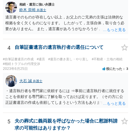
相続・遺言に強い弁護士
鈴木 崇裕
弁護士
遺言書そのものが存在しない以上，お父上のご兄弟の主張は法律的な
根拠を全く欠くものになります。 したがって，主張自体，取り合う必
要がありません。 また，遺言書があろうがなかろうが，お父上のご兄
弟と面会しなければならない義務はもともとありません。 峰岸先生の
ご回答にもありますが， 代理人弁護士をたてて，その弁護士から相手
方に対して， ・相続に関する主張は法的根拠がなく，一切応じないこ
4
自筆証書遺言の遺言執行者の選任について
と ・今後一切の連絡をしてこないでほしいこと ・連絡を継続してくる
ようであれば警察への通報や法的措置も辞さないこと などを記載した
#自筆証書遺言の作成
#遺言
#遺言の書き直し・やり直し
#不動産・土地の相続
書面を発送してもらうことがよろしいように思います。
#相続トラブルの代理交渉
2023年6月25日
役にたった
3
大石 誠
弁護士
・遺言執行者を専門家に依頼するには ⇒事前に遺言執行者に就任する
ことを依頼する専門家に了解を取っておけば足ります。（その方に公
正証書遺言の作成も依頼してしまうという方法もあります） 事前に了
解を取るだけであれば、契約は不要ですし、契約料を払う必要もあり
ません。 遺言執行者に就任し、遺言執行が完了したときの報酬だけ、
弁護士費用としてかかります。 ・亡くなった際に、法務局に預けた自
5
夫の葬式に義両親を呼ばなかった場合に慰謝料請
筆証書遺言の存在を親族がなかったものにされる可能性 ⇒自筆の遺言
求の可能性はありますか？