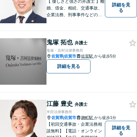
【子連れ相談可】
【 優しさと強さの弁護士 】離
詳細を見
婚、借金、相続、交通事故、
る
企業法務、刑事事件などのご
相談を承っております。まず
はお気軽にご相談ください。
チーム体制による迅速で最適
鬼塚 拓也
なリーガルサービスを提供い
弁護士
たします。
鬼塚・吉村法律事務所
佐賀県
佐賀市
佐賀駅
から徒歩5分
|
詳細を見る
江藤 豊史
弁護士
半田法律事務所
佐賀県
佐賀市
麹町駅
から徒歩1分
|
【初回交通事故・企業法務相
詳細を見
談無料】【電話・オンライン
る