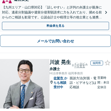
【九州エリア・山口県対応】「話しやすい」と評判の弁護士が親身に
対応。遺産分割協議や遺留分侵害額請求に力を入れており、揉める前
からのご相談も歓迎です。公認会計士や税理士等の他士業とも連携
し、円満な解決を全力でサポートいたします。
料金表を見る
メールでお問い合わせ
川波 晃生
福岡県
インタビュ
ーを見る
弁護士
Hi法律事務所 福岡事務所
営業時
佐賀市
か
面談方法(対面・電
らも相談
話・ビデオなど)は
間：本日
受付中
応相談
定休日