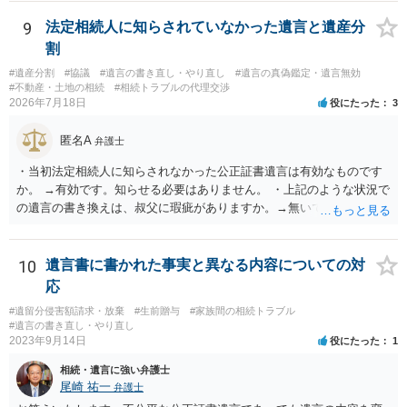
9
法定相続人に知らされていなかった遺言と遺産分
割
#遺産分割
#協議
#遺言の書き直し・やり直し
#遺言の真偽鑑定・遺言無効
#不動産・土地の相続
#相続トラブルの代理交渉
2026年7月18日
役にたった
3
匿名A
弁護士
・当初法定相続人に知らされなかった公正証書遺言は有効なものです
か。 →有効です。知らせる必要はありません。 ・上記のような状況で
の遺言の書き換えは、叔父に瑕疵がありますか。→無いです。 ・分割
する場合の比率は、現状で、客観的に見てどの程度が妥当と考えられ
ますか。 →本人が自由に決められますので、どこが妥当とは言えない
です。客観的な基準もありません。 ・できれば穏やかに、分割を拒否
10
遺言書に書かれた事実と異なる内容についての対
することはできますか。 →分割を拒否するということは、遺産はいら
応
ないということでしょうか。遺言で、受取を指定されててもいらない
#遺留分侵害額請求・放棄
#生前贈与
#家族間の相続トラブル
と拒否することはできます。理由を説明する必要はありません。
#遺言の書き直し・やり直し
2023年9月14日
役にたった
1
相続・遺言に強い弁護士
尾崎 祐一
弁護士