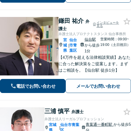
ように心がけています。お気軽にご相
談ください。
鎌田 祐介
弁
インタビューを
見る
護士
弁護士法人プロテクトスタンス 仙台事務所
仙台駅
営業時間：09:00~
宮
仙台
19:00（土日祝日）
城
市青
から徒歩
|
県
葉区
1分
【4万件を超える法律相談実績】あなた
に合った解決策をご提案します。まず
はご相談を。【仙台駅 徒歩1分】
電話でお問い合わせ
メールでお問い合わせ
三浦 慎平
弁護士
弁護士法人リーガルプロフェッション
青葉通一番町駅
から徒歩5
宮城
仙台市青葉
|
県
区
分