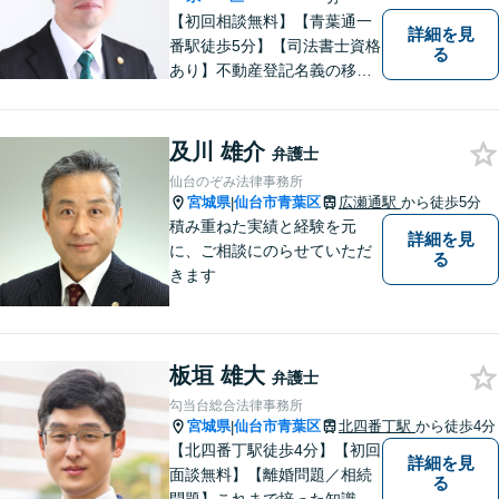
【初回相談無料】【青葉通一
詳細を見
番駅徒歩5分】【司法書士資格
る
あり】不動産登記名義の移転
など登記実務に多く携わって
きました。不動産・相続・遺
産分割のほか、交通事故・離
及川 雄介
弁護士
婚・借金などあらゆる法律問
仙台のぞみ法律事務所
題に全力を尽くします。お困
宮城県
仙台市青葉区
広瀬通駅
から徒歩5分
|
りの方はまずはご相談くださ
積み重ねた実績と経験を元
詳細を見
い。
に、ご相談にのらせていただ
る
きます
板垣 雄大
弁護士
勾当台総合法律事務所
宮城県
仙台市青葉区
北四番丁駅
から徒歩4分
|
【北四番丁駅徒歩4分】【初回
詳細を見
面談無料】【離婚問題／相続
る