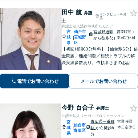
能】
田中 航
弁護
インタビューを見
る
士
弁護士法人法律事務所せんだい
宮
仙台市
宮城野通駅
営業時間：
城
宮城野
|
本日定休日
から徒歩3分
県
区
【初回相談60分無料】【仙台駅6分】借
金問題／離婚問題／相続トラブルの解
決実績多数あり。依頼者さまのお話や
ご要望を丁寧にお聞きし、弁護士が解
決まで対応・サポートします【土曜日
電話でお問い合わせ
メールでお問い合わせ
も営業】交通事故や刑事事件のご相談
もお任せください【Web面談可】
今野 百合子
弁護士
弁護士法人リーガルプロフェッション
青葉通一番町
営業時間：
宮
仙台市
本日定休日
城
駅
から徒歩5
|
青葉区
県
分