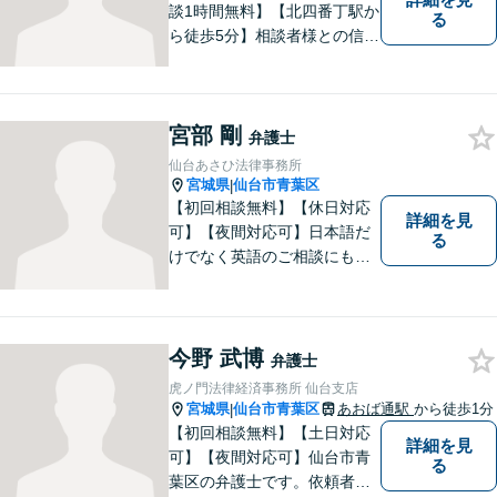
談1時間無料】【北四番丁駅か
る
ら徒歩5分】相談者様との信頼
関係を重視し、密なコミュニ
ケーションを取り、不安を与
えないことを大切にしており
宮部 剛
ます。 まずは一度気軽に御相
弁護士
談下さい。
仙台あさひ法律事務所
宮城県
仙台市青葉区
|
【初回相談無料】【休日対応
詳細を見
可】【夜間対応可】日本語だ
る
けでなく英語のご相談にも対
応できます。仙台市でお困り
の方は、ぜひご相談くださ
い。
今野 武博
弁護士
虎ノ門法律経済事務所 仙台支店
宮城県
仙台市青葉区
あおば通駅
から徒歩1分
|
【初回相談無料】【土日対応
詳細を見
可】【夜間対応可】仙台市青
る
葉区の弁護士です。依頼者様