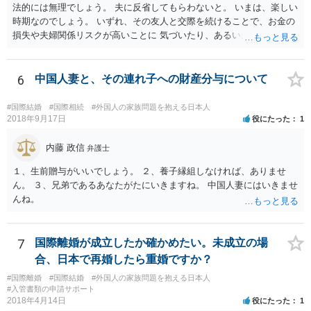
法的には無理でしょう。 夫に反省してもらわないと。 いまは、楽しい
時期なのでしょう。 いずれ、その友人と交際を続けることで、お金の
損失や夫婦関係リスクが高いことに 気づいたり、あるいは、飽きると
思いますけどね。
6
中国人妻と、その連れ子への財産分与について
#国際結婚
#国際相続
#外国人の家族問題を抱える日本人
2018年9月17日
役にたった
1
内藤 政信
弁護士
１、生前贈与がいいでしょう。 ２、養子縁組しなければ、ありませ
ん。 ３、兄弟であるあなたがたにいきますね。 中国人妻にはいきませ
んね。
7
国際離婚が成立したか確かめたい。未成立の場
合、日本で再婚したら重婚ですか？
#国際離婚
#国際結婚
#外国人の家族問題を抱える日本人
#入管書類の申請サポート
2018年4月14日
役にたった
1