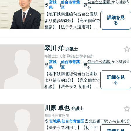
のトラブルに迅速に対応【初
勾当台公園駅
から徒歩3
宮城
仙台市青葉
|
回相談無料】
県
区
分
【地下鉄南北線勾当台公園駅
詳細を見
より徒歩約3分】【完全個室で
る
相談】【法テラス適用可】十
分な準備と誠実な対応を心が
けております。法律問題でお
困りの方はお気軽にご相談く
翠川 洋
弁護士
ださい。
弁護士法人官澤綜合法律事務所
勾当台公園駅
から徒歩3
宮城
仙台市青葉
|
県
区
分
【地下鉄南北線勾当台公園駅
詳細を見
より徒歩約3分】【完全個室で
る
相談】【法テラス適用可】案
件に応じて迅速かつ的確な紛
争解決を目指す一方で、でき
る限り円満な結果が実現する
川原 卓也
弁護士
ことも心がけています。法律
川原法律事務所
問題でお困りの方はお気軽に
宮城県
仙台市青葉区
北四番丁駅
から徒歩5分
|
ご相談ください。
【法テラス利用可】【初回面
詳細を見