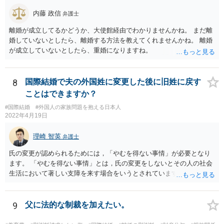
内藤 政信
弁護士
離婚が成立してるかどうか、大使館経由でわかりませんかね。 まだ離
婚していないとしたら、離婚する方法を教えてくれませんかね。 離婚
が成立していないとしたら、重婚になりますね。
8
国際結婚で夫の外国姓に変更した後に旧姓に戻す
ことはできますか？
#国際結婚
#外国人の家族問題を抱える日本人
2022年4月19日
理崎 智英
弁護士
氏の変更が認められるためには，「やむを得ない事情」が必要となり
ます。 「やむを得ない事情」とは，氏の変更をしないとその人の社会
生活において著しい支障を来す場合をいうとされています。 中国の苗
字のために今後偏見や差別を受ける可能性があるといった抽象的な理
由は，「やむを得ない事情」には該当しませんので，氏の変更を認め
てもらうことは難しいと思います。
9
父に法的な制裁を加えたい。