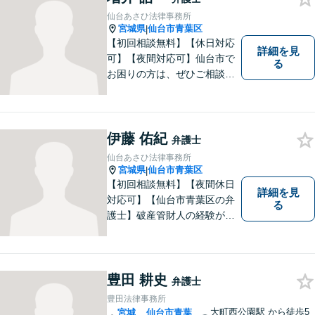
件の解決をめざします。法律
仙台あさひ法律事務所
問題でお困りの方はお気軽に
宮城県
仙台市青葉区
|
ご相談ください。
【初回相談無料】【休日対応
詳細を見
可】【夜間対応可】仙台市で
る
お困りの方は、ぜひご相談く
ださい。民事刑事問わず培っ
てきた経験を生かしたリーガ
ルサービスが提供できます。
伊藤 佑紀
弁護士
仙台あさひ法律事務所
宮城県
仙台市青葉区
|
【初回相談無料】【夜間休日
詳細を見
対応可】【仙台市青葉区の弁
る
護士】破産管財人の経験があ
るからこそ破産しない解決策
を伝えることができます。
豊田 耕史
弁護士
豊田法律事務所
大町西公園駅
から徒歩5
宮城
仙台市青葉