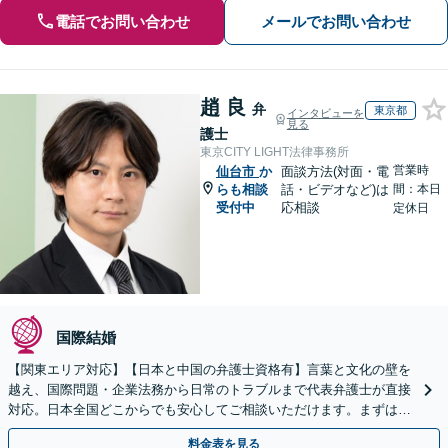
電話でお問い合わせ
メールでお問い合わせ
趙 良
弁
東京都
インタビューを
見る
護士
東京CITY LIGHT法律事務所
営業時
仙台市
か
面談方法(対面・電
らも相談
話・ビデオなど)は
間：本日
受付中
応相談
定休日
国際結婚
【関東エリア対応】【日本と中国の弁護士資格有】言葉と文化の壁を
越え、国際問題・企業法務から日常のトラブルまで代表弁護士が直接
対応。日本全国どこからでも安心してご相談いただけます。まずは一
歩を踏み出してみませんか。【初回相談無料】
料金表を見る