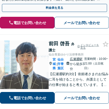
やかな連絡と粘り強い交渉を徹底【休日・夜間相談可】
料金表を見る
電話でお問い合わせ
メールでお問い合わせ
前田 啓吾
弁
インタビューを
見る
護士
仙台青葉ゆかり法律事務所
広瀬通駅
営業時間：10:00~
宮
仙台
21:00（土日祝
城
市青
から徒歩3
|
県
葉区
日）
分
【広瀬通駅約3分】依頼者さまのお悩み
に耳を傾けることから、弁護士として
の仕事が始まると考えています。【離
婚・男女問題】親権・面会・モラハラ
など男性からのご依頼多数【相続・遺
電話でお問い合わせ
メールでお問い合わせ
言】遺産分割などスムーズに解決【初
回相談60分無料】【オンライン相談可