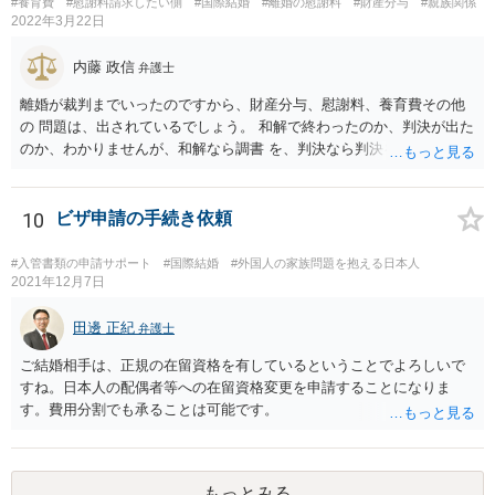
#養育費
#慰謝料請求したい側
#国際結婚
#離婚の慰謝料
#財産分与
#親族関係
2022年3月22日
内藤 政信
弁護士
離婚が裁判までいったのですから、財産分与、慰謝料、養育費その他
の 問題は、出されているでしょう。 和解で終わったのか、判決が出た
のか、わかりませんが、和解なら調書 を、判決なら判決を見せてもら
うといいでしょう。 また、事件記録を謄写する方法もあるので、より
詳しく、双方の主張を 知ることができるでしょう。 疑問のいくつか
は、理解にいたるでしょう。 虐待でもないと、あなたの方から、父親
10
ビザ申請の手続き依頼
に対して、法的な請求をするの は、難しいでしょう。
#入管書類の申請サポート
#国際結婚
#外国人の家族問題を抱える日本人
2021年12月7日
田邊 正紀
弁護士
ご結婚相手は、正規の在留資格を有しているということでよろしいで
すね。日本人の配偶者等への在留資格変更を申請することになりま
す。費用分割でも承ることは可能です。
もっとみる