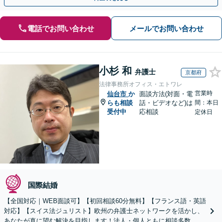
電話でお問い合わせ
メールでお問い合わせ
小杉 和
弁護士
京都府
法律事務所オフィス・エトワレ
営業時
仙台市
か
面談方法(対面・電
らも相談
話・ビデオなど)は
間：本日
受付中
応相談
定休日
国際結婚
【全国対応｜WEB面談可】【初回相談60分無料】【フランス語・英語
対応】【スイス法ジュリスト】欧州の弁護士ネットワークを活かし、
あなたが真に望む解決を目指します！法人・個人ともに相談多数。細