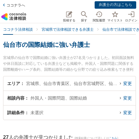
弁護士の方はこちら
ココナラへ
投稿する
探す
閲覧履歴
マイリスト
ログイン
ココナラ法律相談
宮城県で法律相談できる弁護士
仙台市で法律相談で
仙台市の国際結婚に強い弁護士
宮城県の仙台市で国際結婚に強い弁護士が27名見つかりました。初回面談無料
や休日面談に対応している弁護士なども掲載中。外国人・国際問題に関係する
国際離婚やハーグ条約、国際結婚等の細かな分野での絞り込み検索もでき便利
です。特に仙台青葉ゆかり法律事務所の前田 啓吾弁護士や弁護士法人法律事務
所せんだいの田中 航弁護士、弁護士法人リーガルプロフェッションの今野 百合
エリア
宮城県、仙台市青葉区、仙台市宮城野区、仙台市若林区、仙台市太白区、仙台市泉区
変更
子弁護士のプロフィール情報や弁護士費用、強みなどが注目されています。
『仙台市で土日や夜間に発生した国際結婚のトラブルを今すぐに弁護士に相談
相談内容
外国人・国際問題、国際結婚
変更
したい』『国際結婚のトラブル解決の実績豊富な近くの弁護士を検索したい』
『初回相談無料で国際結婚を法律相談できる仙台市内の弁護士に相談予約した
い』などでお困りの相談者さんにおすすめです。
詳細条件
未選択
変更
27
人の弁護士が見つかりました
(検索結果について詳しくは
こちら
)