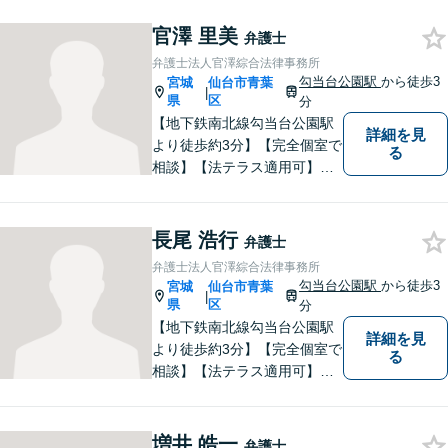
者の方にご安心頂ける弁護士
を目指しております。法律問
官澤 里美
弁護士
題でお困りの方はお気軽にご
弁護士法人官澤綜合法律事務所
相談ください。
勾当台公園駅
から徒歩3
宮城
仙台市青葉
|
県
区
分
【地下鉄南北線勾当台公園駅
詳細を見
より徒歩約3分】【完全個室で
る
相談】【法テラス適用可】
「ネアカ、伸び伸び、へこた
れず！」をモットーによりよ
い事務所を築いていけるよう
長尾 浩行
弁護士
に日々の業務に勤しんでおり
弁護士法人官澤綜合法律事務所
ます。法律問題でお困りの方
勾当台公園駅
から徒歩3
宮城
仙台市青葉
|
はお気軽にご相談ください。
県
区
分
【地下鉄南北線勾当台公園駅
詳細を見
より徒歩約3分】【完全個室で
る
相談】【法テラス適用可】民
間企業でサラリーマンを経験
しております。 その経験を活
かし依頼者の立場に立った事
増井 皓一
弁護士