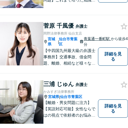
問題】これまで培った知識と
経験をもとに、依頼者を最善
の解決に導けるよう全力でサ
ポートします。【休日／夜間
菅原 千風優
対応可能】丁寧かつ迅速多対
弁護士
応でお悩みを解決します。
岡野法律事務所 仙台支店
【明朗な料金体系】お気軽に
青葉通一番町駅
から徒歩4
宮城
仙台市青葉
|
ご相談下さい。
県
区
分
【中四国九州最大級の弁護士
詳細を見
事務所】交通事故、借金問
る
題、離婚、相続など様々な問
題について、「何度でも無
料」の相談を行っています！
まずはお気軽にご相談くださ
三浦 じゅん
弁護士
い！
かみすぎ法律事務所
宮城県
仙台市青葉区
|
【離婚・男女問題に注力】
詳細を見
【英語対応可能】女性ならで
る
はの視点で依頼者のお悩みに
寄り添い、丁寧かつ迅速なサ
ポートをいたします。離婚・