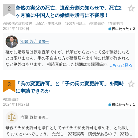
ょう。
2
突然の実父の死亡、遺産分割の知らせで、死亡2
ヶ月前に中国人との婚姻や贈与に不審感！
#高齢者の詐欺被害
#M&A・事業承継
#200万円以上
#国際結婚
#生前贈与
2024年4月26日
役にたった
2
江頭 啓介
弁護士
確かに婚姻届は原則直筆ですが、代筆だからといって必ず無効になる
とは限りません。手の不自由な方が婚姻届を出す時に代筆が許される
など例外はあります。 相続直前にした婚姻は夫婦関係の形成を目的と
したものではないとして無効となる可能性はあります。 上記の意味が
わかりません、分かりやすく解説していただけませんでしょうか？ →
婚姻が成立するには二つの要素が必要と言われております。一つは届
3
「氏の変更許可」と「子の氏の変更許可」を同時
出ですが、もう一つは双方の婚姻意思です。 婚姻意思は、夫婦として
に申請できるか
相互に助け合いながら生活していく意思というとイメージしやすいか
#国際結婚
と思います。 ここで、相続目的での婚姻をみてみます。これは夫婦と
2024年1月27日
役にたった
1
して生活していくというよりは、一方が死亡した際に生じる相続のた
めに配偶者という立場を得ることが主な目的となります。 したがっ
内藤 政信
弁護士
て、形式的に届出がなされたとしても、双方は夫婦生活を営む意思が
ないので、婚姻意思はありません。 よって、婚姻は婚姻意思の欠如に
母親の氏変更許可を条件として子の氏の変更許可を求める、と記載し
より、無効となります。
て おくといいでしょう。 ただし、家裁実務、慣例があるので、家裁に