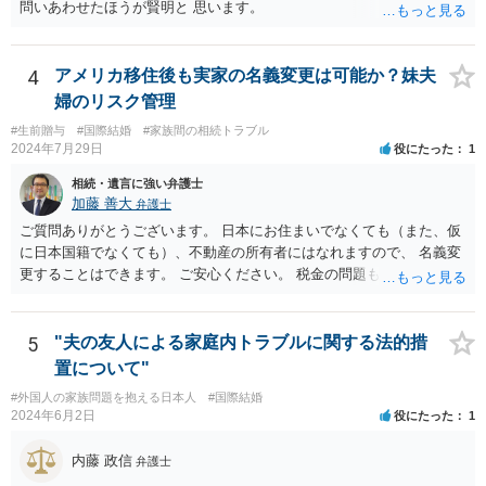
問いあわせたほうが賢明と 思います。
4
アメリカ移住後も実家の名義変更は可能か？妹夫
婦のリスク管理
#生前贈与
#国際結婚
#家族間の相続トラブル
2024年7月29日
役にたった
1
相続・遺言に強い弁護士
加藤 善大
弁護士
ご質問ありがとうございます。 日本にお住まいでなくても（また、仮
に日本国籍でなくても）、不動産の所有者にはなれますので、 名義変
更することはできます。 ご安心ください。 税金の問題もありますの
で、 可能であれば、ご依頼になるかは別にして、今の名義人（叔父様
でしょうか。）と一緒に、 お近くの弁護士に直接相談して、アドバイ
ス等を求めることをお勧めします。 ご参考にしていただければ幸いで
5
"夫の友人による家庭内トラブルに関する法的措
す。
置について"
#外国人の家族問題を抱える日本人
#国際結婚
2024年6月2日
役にたった
1
内藤 政信
弁護士