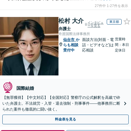
27件中 1-27件を表示
松村 大介
東京都
インタビュ
ーを見る
弁護士
舟渡国際法律事務所
営業時
仙台市
か
面談方法(対面・電
らも相談
話・ビデオなど)は
間：本日
受付中
応相談
定休日
国際結婚
【無罪獲得】【中文対応】【全国対応】警察庁の公式解釈を高裁で砕
いた弁護士。不法就労・入管・退去強制・刑事事件——他事務所に断
られた案件も徹底的に闘い抜く。
料金表を見る