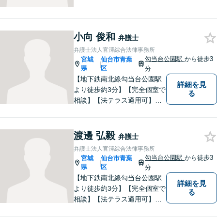
の立場から親身にサポート致
します。
小向 俊和
弁護士
弁護士法人官澤綜合法律事務所
勾当台公園駅
から徒歩3
宮城
仙台市青葉
|
県
区
分
【地下鉄南北線勾当台公園駅
詳細を見
より徒歩約3分】【完全個室で
る
相談】【法テラス適用可】
様々な問題について、よりよ
い解決を目指し、依頼者の方
とともに解決に向けて歩んで
渡邊 弘毅
弁護士
いきたいと思います。法律問
弁護士法人官澤綜合法律事務所
題でお困りの方はお気軽にご
勾当台公園駅
から徒歩3
宮城
仙台市青葉
|
相談ください。
県
区
分
【地下鉄南北線勾当台公園駅
詳細を見
より徒歩約3分】【完全個室で
る
相談】【法テラス適用可】何
事にも全力で取り組み、依頼