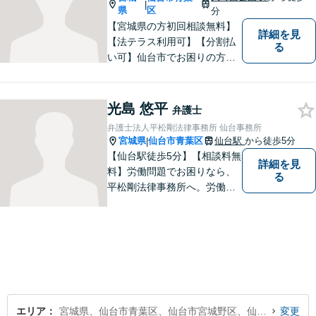
|
県
区
分
【宮城県の方初回相談無料】
詳細を見
【法テラス利用可】【分割払
る
い可】仙台市でお困りの方
は、ぜひともご相談くださ
い。経験豊富な弁護士が法律
問題だけでなく、その後の事
光島 悠平
弁護士
まで相談に乗ります。
弁護士法人平松剛法律事務所 仙台事務所
宮城県
仙台市青葉区
仙台駅
から徒歩5分
|
【仙台駅徒歩5分】【相談料無
詳細を見
料】労働問題でお困りなら、
る
平松剛法律事務所へ。労働者
を守るため、問題解決に取り
組み続けます。交通事故・ア
スペスト・借金など多岐にわ
たる事件も、受任可能です。
お気軽にご相談ください。
エリア
宮城県、仙台市青葉区、仙台市宮城野区、仙台市若林区、仙台市太白区、仙台市泉区
変更