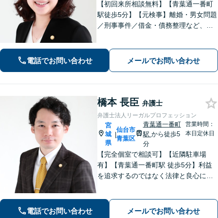
【初回来所相談無料】【青葉通一番町
駅徒歩5分】【元検事】離婚・男女問題
／刑事事件／借金・債務整理など、あ
らゆる法律問題に全力を尽くします。
ご相談者さまのお話を丁寧にうかが
い、最善の解決策へと導くことを最も
電話でお問い合わせ
メールでお問い合わせ
重視しています。お困りの方はご相談
ください。
橋本 長臣
弁護士
弁護士法人リーガルプロフェッション
青葉通一番町
営業時間：
宮
仙台市
本日定休日
城
駅
から徒歩5
|
青葉区
県
分
【完全個室で相談可】【近隣駐車場
有】【青葉通一番町駅 徒歩5分】利益
を追求するのではなく法律と良心に従
って紛争の解決をすることが大切だと
考えています。依頼者様の意向を丁寧
にお聞きしご要望に沿った解決をする
電話でお問い合わせ
メールでお問い合わせ