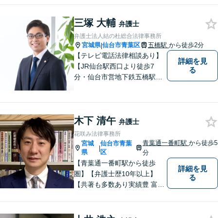
男女問題やセクハラ事件など
のお困り事がございました
三塚 大輔
弁護士
ら、お気軽にご相談くださ
弁護士法人結の杜総合法律事務所
い。
宮城県
仙台市青葉区
五橋駅
から徒歩2分
|
【テレビ電話法律相談あり】
詳細を見
【JR仙台駅西口より徒歩7
る
分・仙台市営地下鉄五橋駅北4
出口より徒歩２分】 【初回相
談無料】【税理士法人併設】
【五橋本店・東京支店】【夜
木下 清午
間・土曜相談あり】【明るく
弁護士
キレイな完全個室相談室】
花咲み法律事務所
青葉通一番町駅
から徒歩5
宮城
仙台市青葉
|
県
区
分
【青葉通一番町駅から徒歩
詳細を見
圏】【弁護士歴10年以上】
る
【共著も多数あり実績豊 富】
様々な業種の中小企業からの
ご依頼多数！企業の内情に精
通した深いアドバ イスが可