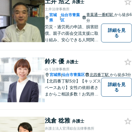
土井 浩之
弁護士
能。借金・債務整理に関して
土井法律事務所
も熟知。
青葉通一番町駅
から徒歩6
宮城
仙台市青葉
|
県
区
分
労災・過労死の申請、損害賠
詳細を見
償。親子の面会交流支援に取
る
り組み、安心できる人間関係
作りに取り組んでいます。
鈴木 優
弁護士
ゆう法律事務所
宮城県
仙台市青葉区
北四番丁駅
から徒歩3分
|
【北四番丁駅5分】【キッズス
詳細を見
ペースあり】女性の依頼者さ
る
まからご相談多数！お気持ち
に寄り添うことを一番大切に
しています。離婚・男女問題
はお任せください！不貞慰謝
浅倉 稔雅
料請求／親権・養育費【労働
弁護士
問題】マタハラなど女性特有
弁護士法人官澤綜合法律事務所