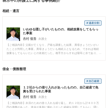
表示中の弁護士に関する事例紹介
ご相談ください。
相続・遺言
# 遺産分割
いわゆる隠し子がいたものの、相続放棄をしてもらっ
た事案
𠮷村 俊吾
弁護士
【ご相談内容】父親が亡くなり、戸籍を調査した結果、異母きょうだいがい
たことが判明した事案。異母きょうだいも相続人となるため、できれば相続
放棄をしてもらいたいとの依頼だった。相手方からすれば寝耳に水であり、
いきなり弁護士の名前で書面を送ることがためらわれたため、文章案を練
り、まずは本人に手書きで手紙を送ってもらった。その後も丁寧に交渉を続
けた結果、対価なしで相続放棄をして頂けた。 【解説】 ご両親に実はほかに
借金・債務整理
もお子様がいた、という相談は珍しくありません。このような場合、相手方
とはまず面識がないため、非常に慎重な対応が必要となります。いきなり何
かを要求する書面を送るのは厳禁です。時間をかけて丁寧に文章を練り、相
# 自己破産
手の信頼を得ていく必要があります。もちろん、上述のようにうまく行く事
案ばかりではありません。そのような場合のフォローも含め、必ず弁護士に
１２社からの借り入れがあったものの、自己破産で免
ご相談ください。
責を受けられた事案
𠮷村 俊吾
弁護士
【ご相談内容】弁済のための借り入れを繰り返し、約１２社から計８００万
円の債務があった。借金が多額に膨れ上がった経緯を説明してもらい、隠し