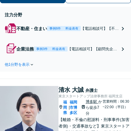
注力分野
不動産・住まい
【電話相談可】【不動
事例8件
料金表有
産オーナー弁護士が解
決】賃料増額・立ち退
き交渉｜自身も2社経
企業法務
【電話相談可】【顧問先企業5
事例3件
料金表有
営するからわかる「収
0社以上】弁護士歴10年以上の
益最大化」の視点。泥
豊富な経験。幅広い業種の会
沼化する前に、経営者
他1分野を表示
社の法律顧問をしており、さ
目線の法的戦略を。15
まざまなご相談に対応可能。
年の実績と専門チーム
【全国対応／土日夜間OK】個
で、オーナー様の正当
人事業主、医療法人や開業医
な権利を守ります【顧
清水 大誠
の先生、税理士の先生からの
弁護士
問先企業60社超】
ご相談も【烏丸御池6分】
東京スタートアップ法律事務所 福岡支店
博多駅
か
営業時間：06:30
福
福岡
~22:00（平日）
岡
市博
ら徒歩7
|
県
多区
分
【離婚・不倫の慰謝料・刑事事件(加害
者側)・交通事故など】東京スタートア