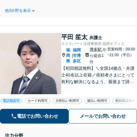
のご意向や想いを伺いなが
件以上の相談実績から
ら、揉め事を予防し、円
蓄積されたノウハウを
他3分野を表示
満・円滑な相続が実現でき
活かし、精神的な負担
るよう遺言の作成をサポー
も軽減しながら迅速な
トいたします！【夜間・休
解決を目指します。
日相談OK】リーズナブルな
【休日・夜間相談あ
平田 笙太
料金で、迅速かつスピーデ
弁護士
り】【ビデオ面談可】
ィーにまごころを持って対
ネクスパート法律事務所 福岡オフィス
応させて頂きます。
博多駅
か
営業時間：09:00
福
福岡
~21:00（平日）
岡
市博
ら徒歩1
|
県
多区
分
【初回相談無料】＼全国14拠点・弁護
士40名以上在籍／依頼者さまにとって
有利な解決になるよう、最後まで諦め
ずに闘います！借金問題/離婚・男女問
題/相続/交通事故/刑事事件など、ご相
電話相談可
カード利用可
分割払い利用可
後払い利用可
初回面談無料
談ください【夜間・休日対応】
電話でお問い合わせ
メールでお問い合わせ
注力分野