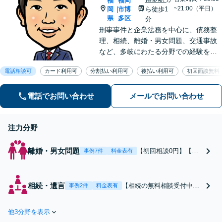
福
福岡
~21:00（平日）
岡
市博
ら徒歩1
|
県
多区
分
刑事事件と企業法務を中心に、債務整
理、相続、離婚・男女問題、交通事故
など、多岐にわたる分野での経験を積
み重ねてきました。【初回相談無料】
電話相談可
カード利用可
分割払い利用可
後払い利用可
初回面談無料
ご依頼者様のご心情や迷いを丁寧にお
聴き取りし、安心・納得感の得られる
解決策をご提案します。
電話でお問い合わせ
メールでお問い合わせ
注力分野
離婚・男女問題
【初回相談0円】【年
事例7件
料金表有
間相談件数1000件以
上】不倫の慰謝料請
求、養育費、親権な
相続・遺言
【相続の無料相談受付中】
事例2件
料金表有
ど、依頼者の利益を最
相続問題でお悩みの相談者
優先に考えた攻めの弁
さまに、できるかぎり多く
護を行います。経験豊
他3分野を表示
解決の選択肢をご提案し、
富な弁護士がご希望に