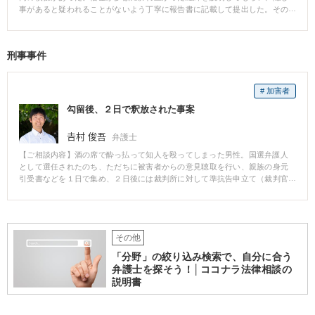
事があると疑われることがないよう丁寧に報告書に記載して提出した。その
結果、同時廃止にて免責を受けることができた。 【解説】 借金が多額であっ
ても、裁判所に怪しまれないよう丁寧に説明することで管財となることなく
免責を受けることもできます。逆に、裁判所から怪しまれるようなことがあ
刑事事件
ると、少額であっても管財人が選任されることがあります。とにかく、「裁
判所に嘘をつかない」「代理人には全てを話す」ことが鉄則です。
# 加害者
勾留後、２日で釈放された事案
𠮷村 俊吾
弁護士
【ご相談内容】酒の席で酔っ払って知人を殴ってしまった男性。国選弁護人
として選任されたのち、ただちに被害者からの意見聴取を行い、親族の身元
引受書などを１日で集め、２日後には裁判所に対して準抗告申立て（裁判官
の行った勾留決定が誤りであり釈放すべき、という申立て）を行いました。
無事、準抗告が認容され、２日後に釈放されました。
その他
「分野」の絞り込み検索で、自分に合う
弁護士を探そう！│ココナラ法律相談の
説明書