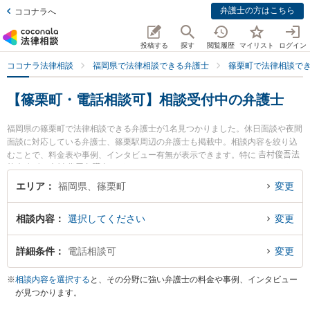
弁護士の方はこちら
ココナラへ
投稿する
探す
閲覧履歴
マイリスト
ログイン
ココナラ法律相談
福岡県で法律相談できる弁護士
篠栗町で法律相談で
【篠栗町・電話相談可】相談受付中の弁護士
福岡県の篠栗町で法律相談できる弁護士が1名見つかりました。休日面談や夜間
面談に対応している弁護士、篠栗駅周辺の弁護士も掲載中。相談内容を絞り込
むことで、料金表や事例、インタビュー有無が表示できます。特に 𠮷村俊吾法
律事務所の𠮷村 俊吾弁護士のプロフィール情報や弁護士費用、強みなどが注目
されています。離婚や相続、交通事故から不動産、ネットトラブル、企業法務
エリア
福岡県、篠栗町
変更
まで幅広く取り扱う弁護士が多数。こんな法律相談をお持ちの方は是非ご利用
ください。篠栗町で土日や夜間に発生した不倫慰謝料トラブルを今すぐに弁護
相談内容
選択してください
変更
士に相談したい』『交通事故の過失割合や後遺障害のトラブル解決の実績豊富
な近くの弁護士を検索したい』『初回相談無料で自己破産や債務整理を法律相
談できる篠栗町内の弁護士に相談予約したい』などでお困りの相談者さんにお
詳細条件
電話相談可
変更
すすめです。
※
相談内容を選択する
と、その分野に強い弁護士の料金や事例、インタビュー
が見つかります。