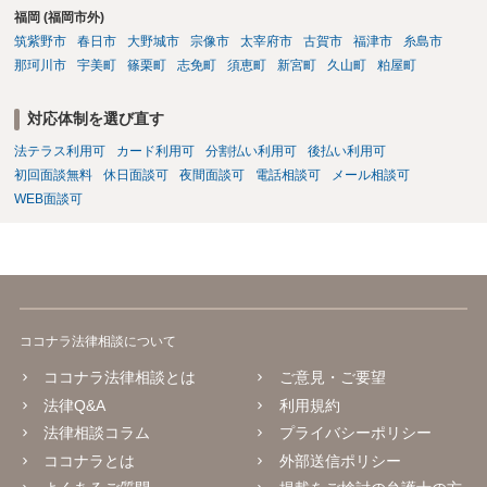
福岡 (福岡市外)
筑紫野市
春日市
大野城市
宗像市
太宰府市
古賀市
福津市
糸島市
那珂川市
宇美町
篠栗町
志免町
須恵町
新宮町
久山町
粕屋町
対応体制を選び直す
法テラス利用可
カード利用可
分割払い利用可
後払い利用可
初回面談無料
休日面談可
夜間面談可
電話相談可
メール相談可
WEB面談可
ココナラ法律相談について
ココナラ法律相談とは
ご意見・ご要望
法律Q&A
利用規約
法律相談コラム
プライバシーポリシー
ココナラとは
外部送信ポリシー