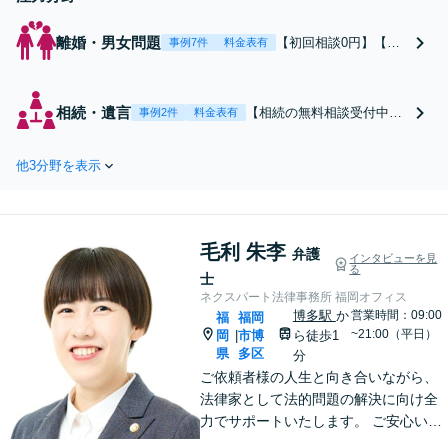
離婚・男女問題
【初回相談0円】【年
事例7件
料金表有
間相談件数1000件以
上】不倫の慰謝料請
求、養育費、親権な
相続・遺言
【相続の無料相談受付中】
事例2件
料金表有
ど、依頼者の利益を最
相続問題でお悩みの相談者
優先に考えた攻めの弁
さまに、できるかぎり多く
護を行います。経験豊
他3分野を表示
解決の選択肢をご提案し、
富な弁護士がご希望に
粘り強くサポートいたしま
沿った解決方針をわか
す。
りやすくご提案しま
す。お気軽にお問合せ
毛利 朱李
弁護
インタビューを見
下さい。
る
士
ネクスパート法律事務所 福岡オフィス
博多駅
か
営業時間：09:00
福
福岡
~21:00（平日）
岡
市博
ら徒歩1
|
県
多区
分
ご依頼者様の人生と向き合いながら、
法律家として法的問題の解決に向け全
力でサポートいたします。 ご安心いた
だけるよう、ご依頼者様の置かれた状