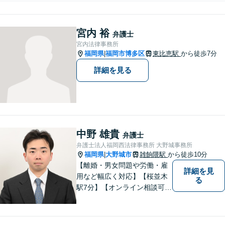
粘り強くサポートいたしま
沿った解決方針をわか
す。
りやすくご提案しま
す。お気軽にお問合せ
宮内 裕
弁護士
下さい。
宮内法律事務所
福岡県
福岡市博多区
東比恵駅
から徒歩7分
|
詳細を見る
中野 雄貴
弁護士
弁護士法人福岡西法律事務所 大野城事務所
福岡県
大野城市
雑餉隈駅
から徒歩10分
|
【離婚・男女問題や労働・雇
詳細を見
用など幅広く対応】【桜並木
る
駅7分】【オンライン相談可
能】【ＬＩＮＥ対応可】 依頼
者様のお話をじっくりとお伺
いし、問題の本質を理解した