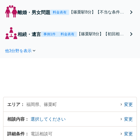
離婚・男女問題
【篠栗駅8分】【不当な条件で
料金表有
の離婚を防ぎます】男女問わ
ず、幅広い年代の方からご相談
を受けております。財産分与・
相続・遺言
【篠栗駅8分】【初回相談
事例1件
料金表有
慰謝料など、お金が絡むトラブ
無料】【電話相談可（日程
ルでは、有利に解決できる方法
調整が必要です）】遺言、
を見つけ出します。まずはお気
他3分野を表示
遺産分割、相続トラブルの
軽にご相談ください【完全個
ほか、「争いになりそ
室】
う…」といった不安でも構
いません。
エリア
福岡県、篠栗町
変更
相談内容
選択してください
変更
詳細条件
電話相談可
変更