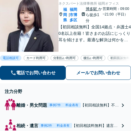
【福岡県全域対応】
て借金整理】
ネクスパート法律事務所 福岡オフィス
博多駅
か
営業時間：09:00
福
福岡
~21:00（平日）
岡
市博
ら徒歩1
|
県
多区
分
【初回相談無料】全国14拠点・弁護士4
0名以上在籍！皆さまのお話にじっくり
耳を傾けます。最適な解決は何かを常
に考え、明るい未来のために、真心を
込めてサポートします。お気軽にご相
電話相談可
カード利用可
分割払い利用可
後払い利用可
初回面談無料
談ください 【夜間・休日対応】
電話でお問い合わせ
メールでお問い合わせ
注力分野
離婚・男女問題
【初回相談無料】不倫
事例7件
料金表有
慰謝料請求したい側・
された側のどちらも対
応可【低価格高品質】
相続・遺言
【初回相談料無料】遺言者
事例2件
料金表有
がモットー。年間1000