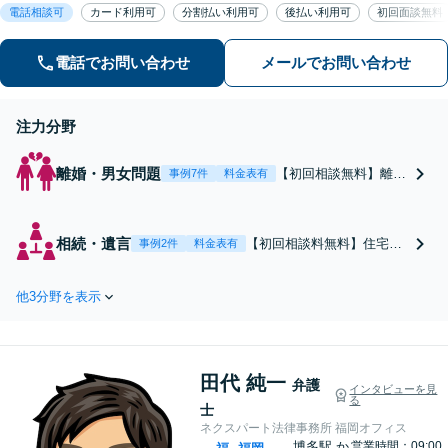
電話相談可
カード利用可
分割払い利用可
後払い利用可
初回面談無料
況やお気持ちに寄り添った解決策を提
示いたします。【お子様連れ相談可】
電話でお問い合わせ
メールでお問い合わせ
注力分野
離婚・男女問題
【初回相談無料】離婚
事例7件
料金表有
問題に直面した女性の
気持ちに寄り添いなが
ら、将来の生活を見据
相続・遺言
【初回相談料無料】住宅・
事例2件
料金表有
えた解決案をご提案し
マンション・アパート等の
ます【年間相談件数10
相続にお困りの方も安心！
00件以上】蓄積したノ
他3分野を表示
遺産分割協議の代理交渉か
ウハウと交渉術を武器
ら名義変更までフルサポー
に慰謝料、養育費、親
ト！【全国対応可】豊富な
権などの獲得を目指し
拠点と組織力を活かし円満
ます【夜間・休日面談
田代 純一
かつスピーディーに相続手
弁護
インタビューを見
可】
る
続きをお手伝いします【取
士
扱い実績2000件以上】
ネクスパート法律事務所 福岡オフィス
博多駅
か
営業時間：09:00