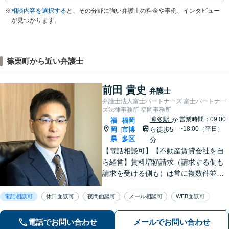
※
相談内容を選択する
と、その分野に強い弁護士の料金や事例、インタビュー
が見つかります。
篠栗町から近い弁護士
前田 貴史
弁護士
弁護士法人富士パートナーズ 富士パートナー
ズ法律事務所 福岡事務所
博多駅
か
営業時間：09:00
福
福岡
~18:00（平日）
岡
市博
ら徒歩5
|
県
多区
分
【電話相談可】【不動産賃貸会社を自
ら経営】賃料増額請求（請求する側も
請求を受ける側も）は常に複数件並行
して取り扱っており、過去の解決実績
も多数あります【顧問先企業60社超】
電話相談可
休日面談可
夜間面談可
メール相談可
WEB面談可
企業法務／不動産会社・不動産オーナ
ー様のご相談もお任せください
電話でお問い合わせ
メールでお問い合わせ