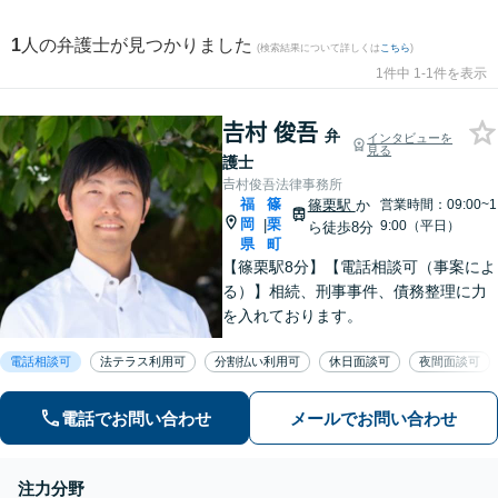
1
人の弁護士が見つかりました
(検索結果について詳しくは
こちら
)
1件中 1-1件を表示
𠮷村 俊吾
弁
インタビューを
見る
護士
𠮷村俊吾法律事務所
福
篠
篠栗駅
か
営業時間：09:00~1
岡
栗
|
9:00（平日）
ら徒歩8分
県
町
【篠栗駅8分】【電話相談可（事案によ
る）】相続、刑事事件、債務整理に力
を入れております。
電話相談可
法テラス利用可
分割払い利用可
休日面談可
夜間面談可
電話でお問い合わせ
メールでお問い合わせ
注力分野