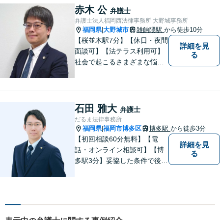
上で、最適な解決策を共に考
赤木 公
弁護士
えます。
弁護士法人福岡西法律事務所 大野城事務所
福岡県
大野城市
雑餉隈駅
から徒歩10分
|
【桜並木駅7分】【休日・夜間
詳細を見
面談可】【法テラス利用可】
る
社会で起こるさまざまな悩み
に寄り添い、一件一件丁寧に
取り組むことで、皆さまに安
心を届けたいと考えていま
す。 困りごとやご相談があり
石田 雅大
弁護士
ましたら、どうぞお気軽にお
だるま法律事務所
声がけください。
福岡県
福岡市博多区
博多駅
から徒歩3分
|
【初回相談60分無料】【電
詳細を見
話・オンライン相談可】【博
る
多駅3分】妥協した条件で後悔
しないためには、早い段階で
の整理が重要です。 丁寧にお
話をお伺いし、状況に応じた
現実的な解決策をご提案いた
しますので、まずはお気軽に