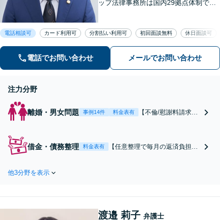
ップ法律事務所は国内29拠点体制で全
国対応！【ご自宅からの電話相談にも
対応(法律相談は完全予約制)】各分野で
電話相談可
カード利用可
分割払い利用可
初回面談無料
休日面談可
専門性の高い弁護士が寄り添い解決を
サポートします。
電話でお問い合わせ
メールでお問い合わせ
注力分野
離婚・男女問題
【不倫/慰謝料請求に
事例14件
料金表有
強い弁護士(したい方/
されている方)】不倫
慰謝料トラブルの相
借金・債務整理
【任意整理で毎月の返済負担を
料金表有
談は毎月100件以上、
軽減】【家族・職場に内緒で手
慰謝料問題でお困り
続き】利息をカットして返済が
の方はご相談・解決
他3分野を表示
可能な範囲に借金を減額。保証
実績の豊富な弁護士
人に迷惑をかけずに借金を整理
による無料相談をご
して再出発しませんか？借金・
利用ください。【不
任意整理に強い法律事務所【実
倫相談は初回0円】
渡邉 莉子
績5,000件以上】【財産を残し
弁護士