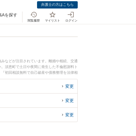
弁護士の方はこちら
&Aを探す
閲覧履歴
マイリスト
ログイン
強みなどが注目されています。離婚や相続、交通
い。須恵町で土日や夜間に発生した不倫慰謝料ト
』『初回相談無料で自己破産や債務整理を法律相
変更
変更
変更