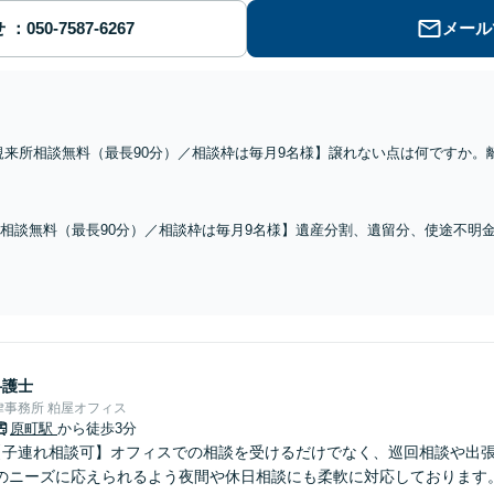
せ
メール
規来所相談無料（最長90分）／相談枠は毎月9名様】譲れない点は何ですか。
大きく前進します。調整能力は、依頼した弁護士次第。場外乱闘で疲弊してし
相談無料（最長90分）／相談枠は毎月9名様】遺産分割、遺留分、使途不明
」を把握するには、文献や裁判例等の調査検討が必須。理論武装無しでは、
弁護士
事務所 粕屋オフィス
原町駅
から徒歩3分
【子連れ相談可】オフィスでの相談を受けるだけでなく、巡回相談や出
のニーズに応えられるよう夜間や休日相談にも柔軟に対応しております