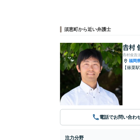
須恵町から近い弁護士
𠮷村
𠮷村俊吾
福岡
【篠栗駅
電話でお問い合わ
注力分野