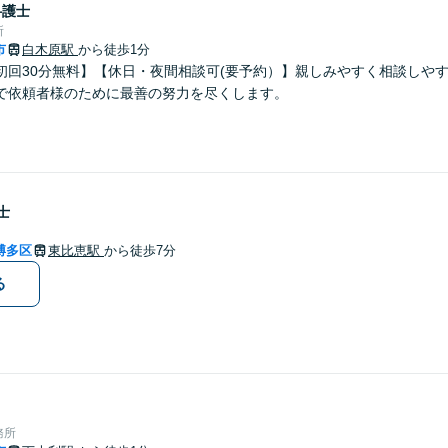
弁護士
所
市
白木原駅
から徒歩1分
初回30分無料】【休日・夜間相談可(要予約）】親しみやすく相談しや
で依頼者様のために最善の努力を尽くします。
士
博多区
東比恵駅
から徒歩7分
る
務所