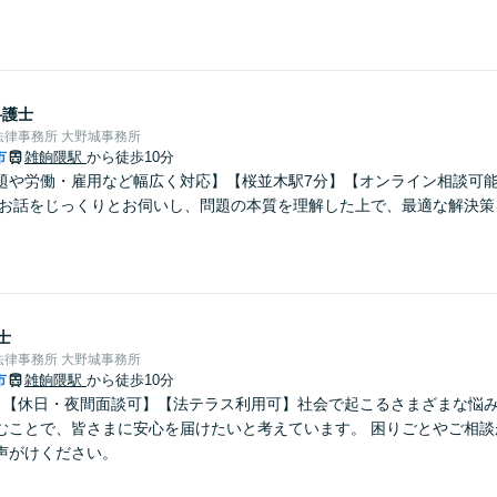
弁護士
律事務所 大野城事務所
市
雑餉隈駅
から徒歩10分
題や労働・雇用など幅広く対応】【桜並木駅7分】【オンライン相談可
のお話をじっくりとお伺いし、問題の本質を理解した上で、最適な解決策
士
律事務所 大野城事務所
市
雑餉隈駅
から徒歩10分
】【休日・夜間面談可】【法テラス利用可】社会で起こるさまざまな悩
むことで、皆さまに安心を届けたいと考えています。 困りごとやご相談
声がけください。