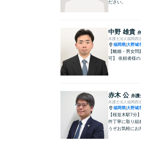
ださい。
中野 雄貴
弁護士法人福岡西法
福岡県
大野城
|
【離婚・男女問
可】 依頼者様
赤木 公
弁護
弁護士法人福岡西法
福岡県
大野城
|
【桜並木駅7分
件丁寧に取り組
うぞお気軽にお