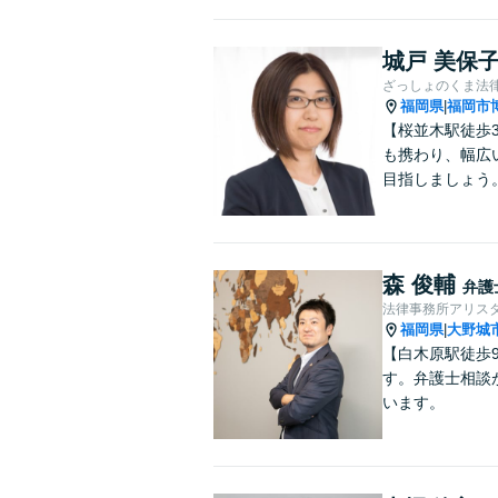
城戸 美保
ざっしょのくま法
福岡県
福岡市
|
【桜並木駅徒歩
も携わり、幅広
目指しましょう
森 俊輔
弁護
法律事務所アリス
福岡県
大野城
|
【白木原駅徒歩
す。弁護士相談
います。