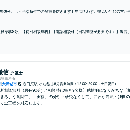
栗駅8分】【不当な条件での離婚を防ぎます】男女問わず、幅広い年代の方か
慰謝料など、お金が絡むトラブルでは、有利に解決できる方法を見つけ出しま
全個室】
【篠栗駅8分】【初回相談無料】【電話相談可（日程調整が必要です）】遺言
「争いになりそう…」といった不安でも構いません。
徹信
弁護士
法律事務所
県
大野城市
春日原駅
から徒歩8分
営業時間：12:00~20:00（土日祝日）
|
所相談無料（最長90分) ／相談枠は毎月9名様】感情的になりがちな
きるよう奮闘中。「実務」の分析・研究なくして、にわか知識・独自の
て全工程を対応します。