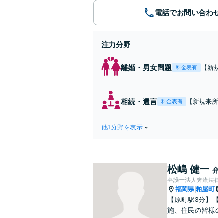
電話でお問い合わ
注力分野
離婚・男女問題
【新
料金表有
ば、
相続・遺言
【新規来所
料金表有
い。「実務
他1分野を表示
松嶋 健一
弁護士法人奔流法律
福岡県
粕屋町
|
【原町駅3分】
施、住民の皆様