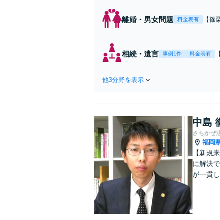
離婚・男女問題
【篠
料金表有
与・
【完
相続・遺言
事例1件
料金表有
他3分野を表示
中島 
さちかぜ
福岡
【新規来
に解決で
が一貫し