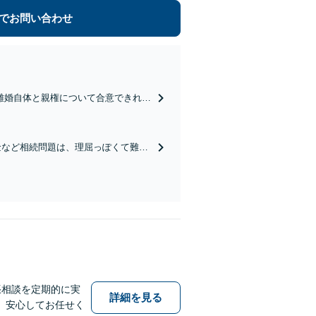
でお問い合わせ
離婚自体と親権について合意できれ
まう前に、私に任せてみませんか。
金など相続問題は、理屈っぽくて難し
闘えません。【駐車場有】
張相談を定期的に実
詳細を見る
。安心してお任せく