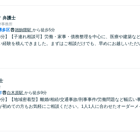
子
弁護士
律事務所
博多区
雑餉隈駅
から徒歩5分
3分】【子連れ相談可】労働・家事・債務整理を中心に、医療や建築な
い経験を積んできました。まずはご相談だけでも、早めにお越しいただ
。
士
タ
市
白木原駅
から徒歩9分
9分】【地域密着型】離婚/相続/交通事故/刑事事件/労働問題など幅広い
が初めての方もお気軽にご相談ください。1人1人に合わせたオーダーメ