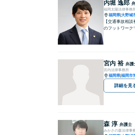
内堀 逸郎
福岡太陽法律事務
福岡県
大野城
|
【交通事故相談
のフットワーク
宮内 裕
弁護
宮内法律事務所
福岡県
福岡市
|
詳細を見
森 淳
弁護士
みかさの森法律事