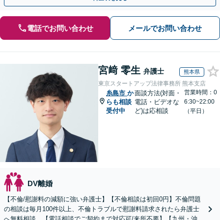
電話でお問い合わせ
メールでお問い合わせ
宮﨑 零生
弁護士
熊本県
東京スタートアップ法律事務所 熊本支店
営業時間：0
糸島市
か
面談方法(対面・
らも相談
電話・ビデオな
6:30~22:00
受付中
ど)は応相談
（平日）
DV離婚
【不倫/慰謝料の減額に強い弁護士】【不倫相談は初回0円】不倫問題
の相談は毎月100件以上、不倫トラブルで慰謝料請求されたら弁護士
へ無料相談。【電話相談でご契約まで対応可/来所不要】【九州・沖縄