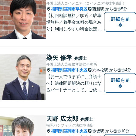
【電話相談可】
弁護士法人コイノニア（コイノニア法律事務所）
福岡県
福岡市早良区
西新駅
から徒歩5分
|
【初回相談無料／駅近／駐車
詳細を見
場無料／着手金無料の場合あ
る
り】利用しやすい料金設定に
努め、裁判所や大手法律事務
所での豊富な経験も活かし、
ご相談者様にとってベストな
解決へ導きます。話しやすい
染矢 修孝
弁護士
雰囲気を大切に、寄り添いつ
弁護士法人染矢修孝法律事務所
つ冷静で強力な味方になりま
福岡県
福岡市中央区
六本松駅
から徒歩4分
|
す。
【お一人で悩まずに、弁護士
詳細を見
へ】法律問題解決の頼りにな
る
るパートナーとして、ご依頼
者の納得の行く解決を目指し
ます。「遺産分割や遺留分侵
害額請求などの相続問題」は
じめ、「離婚事件」、「損害
天野 広太郎
弁護士
賠償請求事件」、「刑事事
福岡パシフィック法律事務所
件」まで多数の事件の取り扱
福岡県
福岡市中央区
赤坂駅
から徒歩10分
|