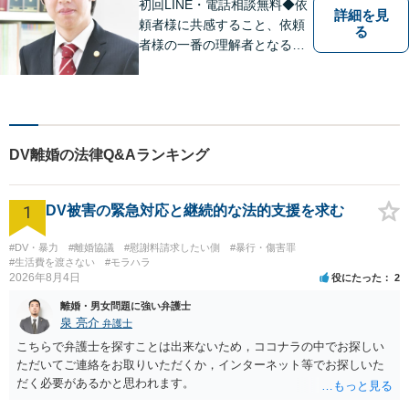
い【分割払い可】
初回LINE・電話相談無料◆依
詳細を見
頼者様に共感すること、依頼
る
者様の一番の理解者となるこ
とがモットーです。親身な弁
護士がスピーディーに解決し
ます！
DV離婚の法律Q&Aランキング
1
DV被害の緊急対応と継続的な法的支援を求む
#DV・暴力
#離婚協議
#慰謝料請求したい側
#暴行・傷害罪
#生活費を渡さない
#モラハラ
2026年8月4日
役にたった
2
離婚・男女問題に強い弁護士
泉 亮介
弁護士
こちらで弁護士を探すことは出来ないため，ココナラの中でお探しい
ただいてご連絡をお取りいただくか，インターネット等でお探しいた
だく必要があるかと思われます。