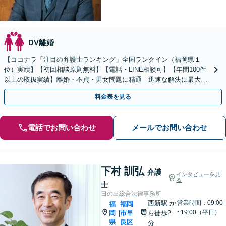
DV離婚
【ココナラ「注目の弁護士ランキング」全国ランクイン（福岡県１
位）実績】【初回相談原則無料】【電話・LINE相談可】【年間100件
以上の取扱実績】離婚・不貞・男女問題に精通 迅速な解決に最大限
尽力します【全国対応可】 【国際離婚取扱経験】
料金表を見る
電話でお問い合わせ
メールでお問い合わせ
下村 訓弘
弁護
インタビューを見
る
士
日の出総合法律事務所
西新駅
か
営業時間：09:00
福
福岡
~19:00（平日）
岡
市早
ら徒歩2
|
県
良区
分