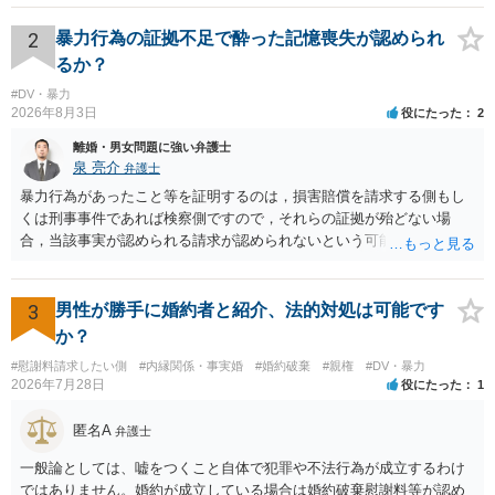
2
暴力行為の証拠不足で酔った記憶喪失が認められ
るか？
#DV・暴力
2026年8月3日
役にたった
2
離婚・男女問題に強い弁護士
泉 亮介
弁護士
暴力行為があったこと等を証明するのは，損害賠償を請求する側もし
くは刑事事件であれば検察側ですので，それらの証拠が殆どない場
合，当該事実が認められる請求が認められないという可能性はあるで
しょう。
3
男性が勝手に婚約者と紹介、法的対処は可能です
か？
#慰謝料請求したい側
#内縁関係・事実婚
#婚約破棄
#親権
#DV・暴力
2026年7月28日
役にたった
1
匿名A
弁護士
一般論としては、嘘をつくこと自体で犯罪や不法行為が成立するわけ
ではありません。婚約が成立している場合は婚約破棄慰謝料等が認め