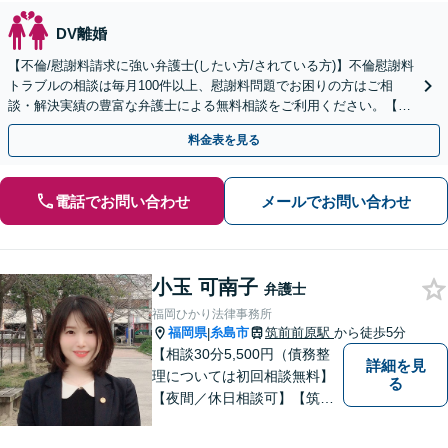
DV離婚
【不倫/慰謝料請求に強い弁護士(したい方/されている方)】不倫慰謝料
トラブルの相談は毎月100件以上、慰謝料問題でお困りの方はご相
談・解決実績の豊富な弁護士による無料相談をご利用ください。【不
倫相談は初回0円】【全国対応】
料金表を見る
電話でお問い合わせ
メールでお問い合わせ
小玉 可南子
弁護士
福岡ひかり法律事務所
福岡県
糸島市
筑前前原駅
から徒歩5分
|
【相談30分5,500円（債務整
詳細を見
理については初回相談無料】
る
【夜間／休日相談可】【筑前
前原駅徒歩5分】99.9％の有罪
率の中、無罪判決取得の実績