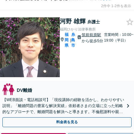
2件中 1-2件を表示
河野 雄輝
弁護士
福岡ひかり法律事務所
福
糸
筑前前原駅
営業時間：10:00~
岡
島
|
19:00（平日）
から徒歩5分
県
市
DV離婚
【WEB面談・電話相談可】「現役講師の経験を活かし、わかりやすい
説明」「離婚問題の豊富な解決実績」依頼者さまの立場に立った戦略
的なアプローチで、離婚問題を解決へと導きます。不倫慰謝料や親権
争い、高額所得者の財産分与など、何でもご相談ください
料金表を見る