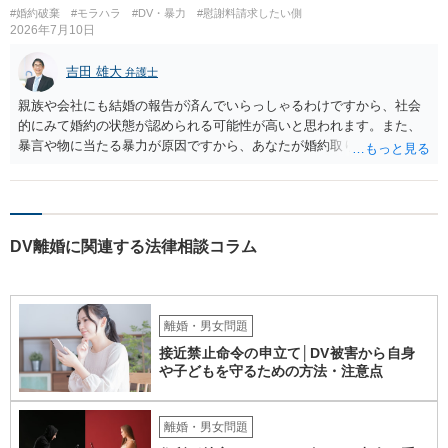
#婚約破棄
#モラハラ
#DV・暴力
#慰謝料請求したい側
2026年7月10日
吉田 雄大
弁護士
親族や会社にも結婚の報告が済んでいらっしゃるわけですから、社会
的にみて婚約の状態が認められる可能性が高いと思われます。また、
暴言や物に当たる暴力が原因ですから、あなたが婚約取りやめを告げ
ることそれ自体もやむを得ないといえます。 婚約を破棄せざるを得な
かった原因が専ら彼の言動にあるとして、慰謝料請求が認められる可
能性はあると考えます。 ただ、慰謝料の額については離婚の場合と比
べると低額になるのが通常です（具体的金額は暴言・暴力の内容にも
DV離婚に関連する法律相談コラム
よりますので何ともいえません）。
離婚・男女問題
接近禁止命令の申立て│DV被害から自身
や子どもを守るための方法・注意点
離婚・男女問題