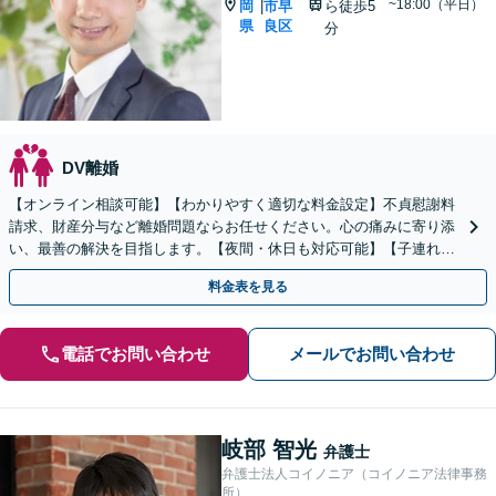
~18:00（平日）
岡
市早
ら徒歩5
|
県
良区
分
DV離婚
【オンライン相談可能】【わかりやすく適切な料金設定】不貞慰謝料
請求、財産分与など離婚問題ならお任せください。心の痛みに寄り添
い、最善の解決を目指します。【夜間・休日も対応可能】【子連れ相
談可能】【藤崎駅徒歩5分】【弁護士歴7年】
料金表を見る
電話でお問い合わせ
メールでお問い合わせ
岐部 智光
弁護士
弁護士法人コイノニア（コイノニア法律事務
所）