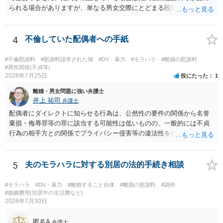
られる場合がありますが、単なる男女交際にとどまる段階の場合、独
身偽装その他貞操権侵害事案は別として、信頼関係破壊行為について
慰謝料は生じないことが多いと思われます。 お怒りはごもっともです
が、仮に交際を進めたとしても後に相手を信頼できなくなる可能性が
4
不倫していた配偶者への手紙
高かったということですので、むしろ結婚しなくてよかったと割り切
って、交際を終わらせるのがよいと思います。
#不倫慰謝料
#慰謝料請求された側
#DV・暴力
#モラハラ
#離婚の慰謝料
#異性関係(不貞等)
2026年7月25日
役にたった
1
離婚・男女問題に強い弁護士
井上 祐司
弁護士
配偶者にダイレクトに知らせる行為は、公然性の要件の関係から名誉
棄損・侮辱罪等の罪に該当する可能性は低いものの、一般的には不貞
行為の相手方との関係でプライバシー侵害等の違法性を含む行為で
す。 そのため、そのことを知った相手方の夫婦関係への影響が大きい
ため、弁護士としては推奨しないことが一般的かと思います。
5
夫のモラハラに対する別居の法的手続き相談
#モラハラ
#DV・暴力
#離婚すること自体
#離婚の慰謝料
#調停
#婚姻費用(別居中の生活費など)
2026年7月30日
匿名A
弁護士