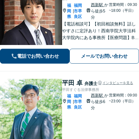
西新駅
か
営業時間：09:30
福
福岡
~18:00（平日）
岡
市早
ら徒歩5
|
県
良区
分
【電話相談可】【初回相談無料】話し
やすさに定評あり！西南学院大学法科
大学院内にある事務所【医療問題】B型
肝炎に強い弁護士【借金問題】債務整
理の解決実績100件以上【刑事事件】粘
電話でお問い合わせ
メールでお問い合わせ
り強い交渉。迅速に接見します【当
日・夜間面談可】【完全個室】【西新
駅5分】
平田 卓
弁護士
インタビューを見る
平田すぐる法律事務所
西新駅
か
営業時間：09:00
福
福岡
~23:00（平日）
岡
市早
ら徒歩6
|
県
良区
分