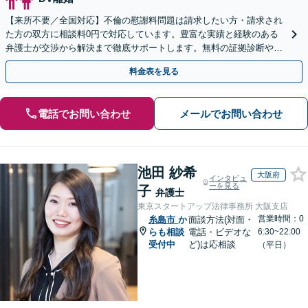
【来所不要／全国対応】不倫の慰謝料問題は請求したい方・請求され
た方の双方に相談料0円で対応しています。豊富な実績と経験のある
弁護士が交渉から解決まで徹底サポートします。無料の証拠診断や着
手金の返還保証もありますので安心してご相談ください。
料金表を見る
電話でお問い合わせ
メールでお問い合わせ
池田 紗希
大阪府
インタビュ
ーを見る
子
弁護士
東京スタートアップ法律事務所 大阪支店
営業時間：0
糸島市
か
面談方法(対面・
らも相談
電話・ビデオな
6:30~22:00
受付中
ど)は応相談
（平日）