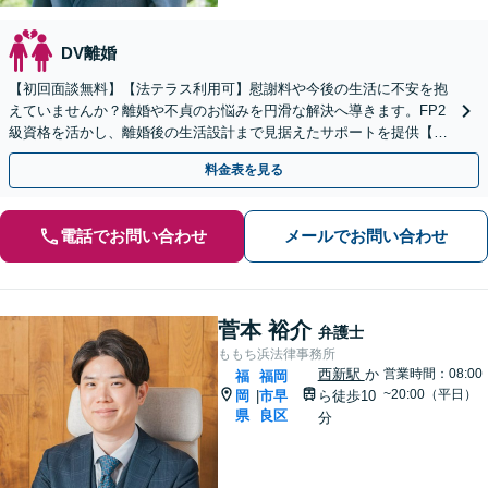
DV離婚
【初回面談無料】【法テラス利用可】慰謝料や今後の生活に不安を抱
えていませんか？離婚や不貞のお悩みを円滑な解決へ導きます。FP2
級資格を活かし、離婚後の生活設計まで見据えたサポートを提供【キ
ッズスペースあり】【事前のご予約で休日・夜間も対応】
料金表を見る
電話でお問い合わせ
メールでお問い合わせ
菅本 裕介
弁護士
ももち浜法律事務所
西新駅
か
営業時間：08:00
福
福岡
~20:00（平日）
岡
市早
ら徒歩10
|
県
良区
分