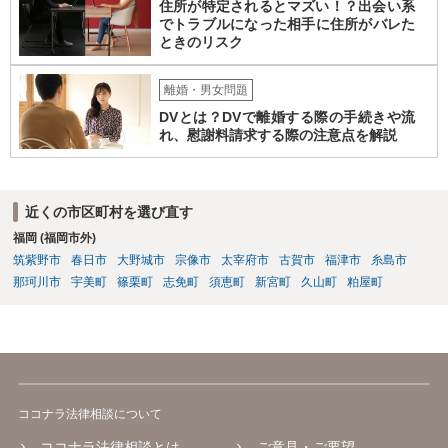
住所が特定されるとマズい！？出会い系
でトラブルになった相手に住所がバレた
ときのリスク
離婚・男女問題
DVとは？DVで離婚する際の手続きや流
れ、慰謝料請求する際の注意点を解説
近くの市区町村を選び直す
福岡 (福岡市外)
筑紫野市
春日市
大野城市
宗像市
太宰府市
古賀市
福津市
糸島市
那珂川市
宇美町
篠栗町
志免町
須恵町
新宮町
久山町
粕屋町
ココナラ法律相談について
ココナラ法律相談とは
ご意見・ご要望