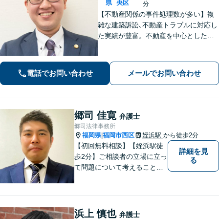
県
央区
分
【不動産関係の事件処理数が多い】複
雑な建築訴訟､不動産トラブルに対応し
た実績が豊富。不動産を中心とした相
続トラブルにも多く対応【顧問弁護
士】業績にも影響する中小企業関係の
法務、顧客とのトラブル、予防法務も
電話でお問い合わせ
メールでお問い合わせ
お任せ【六本松駅2分】
郷司 佳寛
弁護士
郷司法律事務所
福岡県
福岡市西区
姪浜駅
から徒歩2分
|
【初回無料相談】【姪浜駅徒
詳細を見
歩2分】ご相談者の立場に立っ
る
て問題について考えることが
モットー。企業法務案件、相
続・遺言案件、労働事件案
件、損害保険業務に関わる、
あらゆる問題解決に精通。
浜上 慎也
弁護士