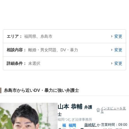
もあります。一人で悩まず、
ぜひ、お気軽にご相談下さ
い。心を込めて対応させてい
ただきます。
エリア
福岡県、糸島市
変更
相談内容
離婚・男女問題、DV・暴力
変更
詳細条件
未選択
変更
糸島市から近いDV・暴力に強い弁護士
山本 恭輔
弁護
インタビューを見
る
士
福岡つむぎ法律事務所
藤崎駅
か
営業時間：09:00
福
福岡