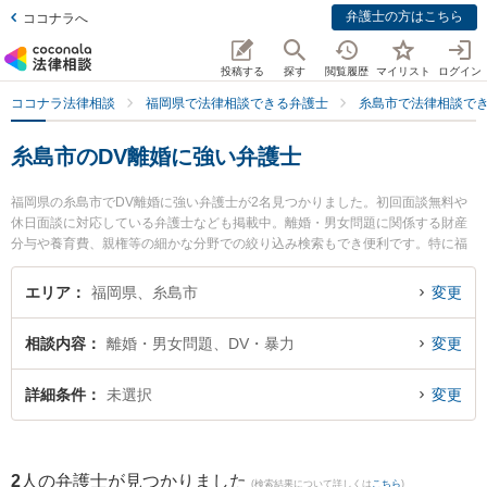
弁護士の方はこちら
ココナラへ
投稿する
探す
閲覧履歴
マイリスト
ログイン
ココナラ法律相談
福岡県で法律相談できる弁護士
糸島市で法律相談で
糸島市のDV離婚に強い弁護士
福岡県の糸島市でDV離婚に強い弁護士が2名見つかりました。初回面談無料や
休日面談に対応している弁護士なども掲載中。離婚・男女問題に関係する財産
分与や養育費、親権等の細かな分野での絞り込み検索もでき便利です。特に福
岡ひかり法律事務所の河野 雄輝弁護士や福岡ひかり法律事務所の小玉 可南子弁
護士のプロフィール情報や弁護士費用、強みなどが注目されています。『糸島
エリア
福岡県、糸島市
変更
市で土日や夜間に発生したDV離婚のトラブルを今すぐに弁護士に相談したい』
『DV離婚のトラブル解決の実績豊富な近くの弁護士を検索したい』『初回相談
相談内容
離婚・男女問題、DV・暴力
変更
無料でDV離婚を法律相談できる糸島市内の弁護士に相談予約したい』などでお
困りの相談者さんにおすすめです。
詳細条件
未選択
変更
2
人の弁護士が見つかりました
(検索結果について詳しくは
こちら
)