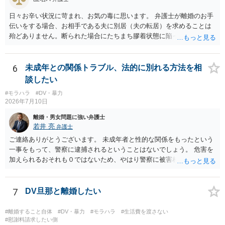
日々お辛い状況に苛まれ、お気の毒に思います。 弁護士が離婚のお手
伝いをする場合、お相手である夫に別居（夫の転居）を求めることは
殆どありません。断られた場合にたちまち膠着状態に陥ってしまうの
と、同居中の依頼者ご本人をますます窮地に陥らせてしまう可能性が
高いためです。 実務的には、ご相談者さまが転居する形で離婚協議等
を進める選択を採らざるを得ないことが圧倒的多数です。
6
未成年との関係トラブル、法的に別れる方法を相
談したい
#モラハラ
#DV・暴力
2026年7月10日
離婚・男女問題に強い弁護士
若井 亮
弁護士
ご連絡ありがとうございます。 未成年者と性的な関係をもったという
一事をもって、警察に逮捕されるということはないでしょう。 危害を
加えられるおそれも０ではないため、やはり警察に被害相談するべき
かと思います。
7
DV旦那と離婚したい
#離婚すること自体
#DV・暴力
#モラハラ
#生活費を渡さない
#慰謝料請求したい側