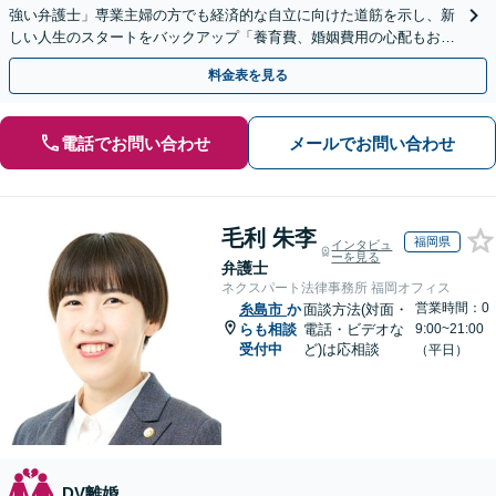
強い弁護士」専業主婦の方でも経済的な自立に向けた道筋を示し、新
しい人生のスタートをバックアップ「養育費、婚姻費用の心配もお任
せ」経営者特有の離婚問題に対応【休日・夜間相談可】
料金表を見る
電話でお問い合わせ
メールでお問い合わせ
毛利 朱李
福岡県
インタビュ
ーを見る
弁護士
ネクスパート法律事務所 福岡オフィス
営業時間：0
糸島市
か
面談方法(対面・
らも相談
電話・ビデオな
9:00~21:00
受付中
ど)は応相談
（平日）
DV離婚