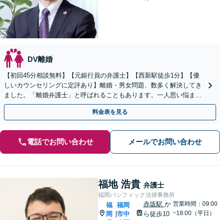
DV離婚
【初回45分相談無料】【元銀行員の弁護士】【西新駅徒歩1分】【優
しいカウンセリングに定評あり】離婚・男女問題、数多く解決してき
ました。「離婚弁護士」と呼ばれることもあります。一人思い悩ま
ず、気軽に相談して暗い日々から解放されましょう。
料金表を見る
電話でお問い合わせ
メールでお問い合わせ
福地 浩貴
弁護士
福岡パシフィック法律事務所
赤坂駅
か
営業時間：09:00
福
福岡
~18:00（平日）
岡
市中
ら徒歩10
|