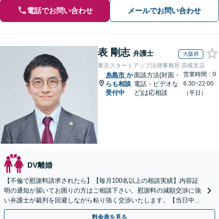
電話でお問い合わせ
メールでお問い合わせ
表 剛志
弁護士
大阪府
東京スタートアップ法律事務所 高槻支店
営業時間：0
糸島市
か
面談方法(対面・
らも相談
電話・ビデオな
6:30~22:00
受付中
ど)は応相談
（平日）
DV離婚
【不倫で慰謝料請求されたら】【毎月100名以上の相談実績】内容証
明の通知が届いてお困りの方はご相談下さい。慰謝料の減額交渉に強
い弁護士が裁判を回避しながら粘り強く交渉いたします。【当日中の
相談可(予約制)】【全国対応】
料金表を見る