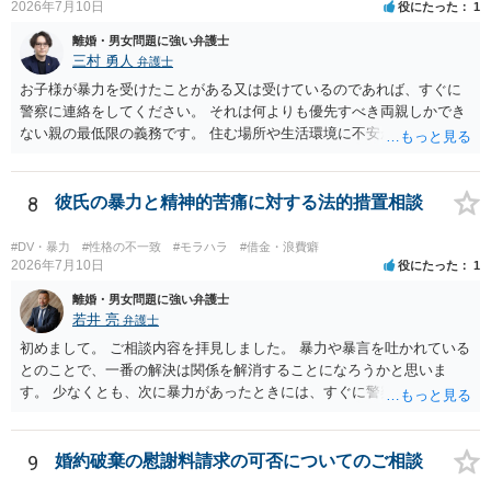
2026年7月10日
役にたった
1
離婚・男女問題に強い弁護士
三村 勇人
弁護士
お子様が暴力を受けたことがある又は受けているのであれば、すぐに
警察に連絡をしてください。 それは何よりも優先すべき両親しかでき
ない親の最低限の義務です。 住む場所や生活環境に不安があるようで
あれば、 警察、市区町村からシェルターを案内していただけますし、
場所を特定されないような措置も行っていただけます。 また、日本で
は離婚が認められにくいですが、暴力がある場合には、すぐに認めら
8
彼氏の暴力と精神的苦痛に対する法的措置相談
れます。 暴力を受けた際に、警察を呼んでください。その証拠だけで
十分です。それ以外は必要ありません。 なお、現在暴力を受けていな
#DV・暴力
#性格の不一致
#モラハラ
#借金・浪費癖
いのであれば、暴力を待つ必要はありません。 夜逃げが可能なのであ
2026年7月10日
役にたった
1
れば、すぐにしてください。 別居期間が２年を超えれば離婚できます
離婚・男女問題に強い弁護士
し、婚姻費用は年収が高い方が低いほうに支払う義務ですから婚姻費
若井 亮
弁護士
用をいただける可能性もあります。 不明点が多々あると思います。弁
初めまして。 ご相談内容を拝見しました。 暴力や暴言を吐かれている
護士でなくともよいので、警察などにも相談をしてみてください。
とのことで、一番の解決は関係を解消することになろうかと思いま
す。 少なくとも、次に暴力があったときには、すぐに警察に通報する
ようにしてください。 書面で警告する、約束事を書面化することもで
きますが、法的に拘束するものではなく、突発的な攻撃を防げるもの
ではありません。 ご自身の身の安全を確保することを第一とするよう
9
婚約破棄の慰謝料請求の可否についてのご相談
にしてください。