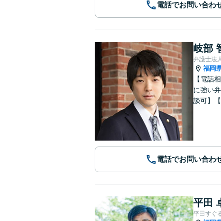
電話でお問い合わ
岐部 
弁護士法
福岡
【電話相
に強い弁
談可】【
電話でお問い合わ
平田 
平田すぐ