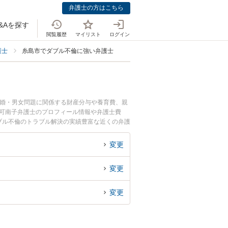
弁護士の方はこちら
&Aを探す
閲覧履歴
マイリスト
ログイン
護士
糸島市でダブル不倫に強い弁護士
離婚・男女問題に関係する財産分与や養育費、親
 可南子弁護士のプロフィール情報や弁護士費
ブル不倫のトラブル解決の実績豊富な近くの弁護
におすすめです。
変更
変更
変更