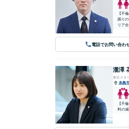
【不倫
困りの
リア全
電話でお問い合わ
瀧澤 
東京スタ
糸島
【不倫
料の減