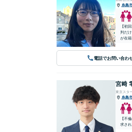
糸島
【初回
判だけ
が在籍
電話でお問い合わ
宮﨑 
東京スタ
糸島
【不倫
求され