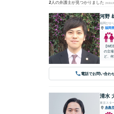
2
人の弁護士が見つかりました
(検索結
河野 
福岡ひか
福岡
【WE
の立場
ど、何
電話でお問い合わ
清水 
東京スタ
糸島