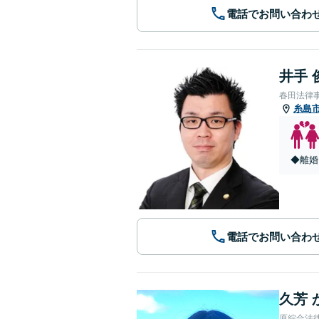
電話でお問い合わ
井手 
春田法律
糸島
◆離婚
電話でお問い合わ
久芳 
原綜合法