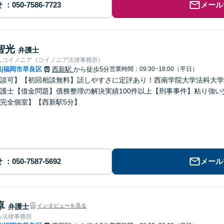
せ
メール
智光
弁護士
人コイノニア（コイノニア法律事務所）
県
福岡市早良区
西新駅
から徒歩5分
営業時間：09:30~18:00（平日）
|
談可】【初回相談無料】話しやすさに定評あり！西南学院大学法科大学
護士【借金問題】債務整理の解決実績100件以上【刑事事件】粘り強
完全個室】【西新駅5分】
せ
メール
卓
弁護士
インタビューを見る
る法律事務所