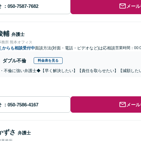
せ
メール
俊輔
弁護士
事務所 熊本オフィス
市
からも相談受付中
面談方法(対面・電話・ビデオなど)は応相談
営業時間：00:0
ダブル不倫
料金表を見る
・不倫に強い弁護士◆【早く解決したい】【責任を取らせたい】【減額した
せ
メール
かずさ
弁護士
律事務所