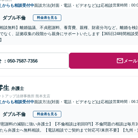
市
からも相談受付中
面談方法(対面・電話・ビデオなど)は応相談
営業時間：00:0
ダブル不倫
料金表を見る
相談無料】離婚協議、不貞慰謝料、養育費、親権、財産分与など。離婚を検
でなく、証拠収集の段階から親身にサポートいたします【365日24時間相談
】
せ
メール
零生
弁護士
ートアップ法律事務所 熊本支店
市
からも相談受付中
面談方法(対面・電話・ビデオなど)は応相談
営業時間：06:3
ダブル不倫
料金表を見る
/慰謝料の減額に強い弁護士】【不倫相談は初回0円】不倫問題の相談は毎月1
たら弁護士へ無料相談。【電話相談でご契約まで対応可/来所不要】【九州・