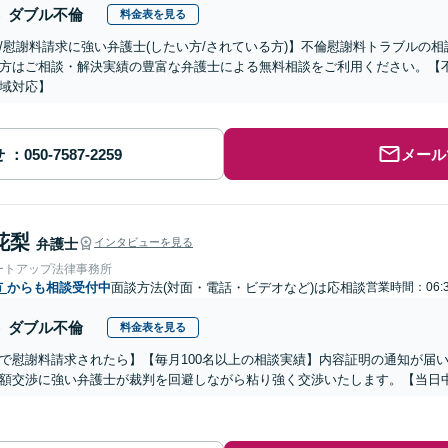
ダブル不倫
料金表を見る
/慰謝料請求に強い弁護士(したい方/されている方)】不倫慰謝料トラブルの相
方はご相談・解決実績の豊富な弁護士による無料相談をご利用ください。【
域対応】
せ
メール
花梨
弁護士
インタビューを見る
ートアップ法律事務所
市
からも相談受付中
面談方法(対面・電話・ビデオなど)は応相談
営業時間：06:3
ダブル不倫
料金表を見る
で慰謝料請求されたら】【毎月100名以上の相談実績】内容証明の通知が届
額交渉に強い弁護士が裁判を回避しながら粘り強く交渉いたします。【当日中