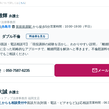
果について詳しくは
こちら
)
雄輝
弁護士
り法律事務所
県
糸島市
筑前前原駅
から徒歩5分
営業時間：10:00~19:00（平日）
|
ダブル不倫
料金表を見る
B面談・電話相談可】「現役講師の経験を活かし、わかりやすい説明」「離婚
に立った戦略的なアプローチで、離婚問題を解決へと導きます。不倫慰謝料
でもご相談ください
せ
メール
大誠
弁護士
ートアップ法律事務所 福岡支店
市
からも相談受付中
面談方法(対面・電話・ビデオなど)は応相談
営業時間：06:3