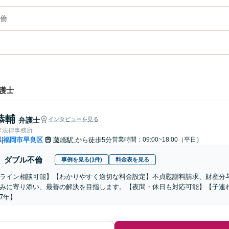
倫
護士
恭輔
弁護士
インタビューを見る
ぎ法律事務所
県
福岡市早良区
藤崎駅
から徒歩5分
営業時間：09:00~18:00（平日）
|
ダブル不倫
事例を見る(1件)
料金表を見る
ライン相談可能】【わかりやすく適切な料金設定】不貞慰謝料請求、財産分
みに寄り添い、最善の解決を目指します。【夜間・休日も対応可能】【子連
7年】