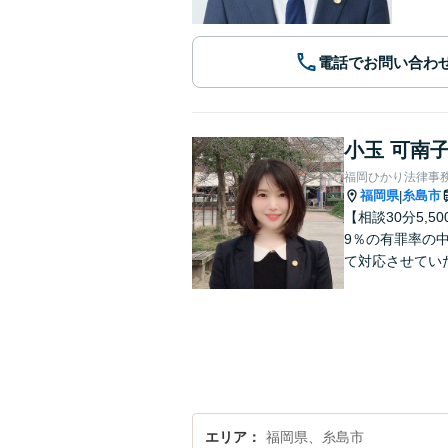
電話でお問い合わ
小玉 可南
福岡ひかり法律事
福岡県
糸島市
|
【相談30分5,
9％の有罪率の
て対応させてい
エリア
福岡県、糸島市