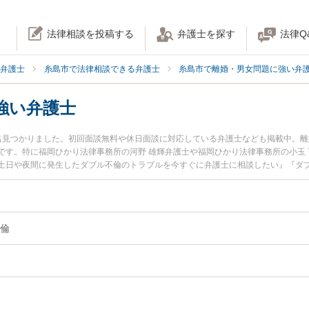
法律相談を投稿する
弁護士を探す
法律Q
弁護士
糸島市で法律相談できる弁護士
糸島市で離婚・男女問題に強い弁
強い弁護士
名見つかりました。初回面談無料や休日面談に対応している弁護士なども掲載中。
です。特に福岡ひかり法律事務所の河野 雄輝弁護士や福岡ひかり法律事務所の小玉
土日や夜間に発生したダブル不倫のトラブルを今すぐに弁護士に相談したい』『ダ
を法律相談できる糸島市内の弁護士に相談予約したい』などでお困りの相談者さん
倫