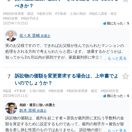
べきか？
#相続財産調査・鑑定
#遺産分割
#不動産・土地の相続
#相続人調査・確定
#相続放棄
#相続手続き
2025年7月15日
役にたった
5
佐々木 晋輔
弁護士
実のお父様ですので、できればお父様が住んでおられたマンションの
処理をされる方向で考えられたらと思います。 放棄するかどうかは、
知ってから3カ月以内が原則ですが、家庭裁判所に申立すれば3カ月の
期間を伸長することができます。 その間に、財産の状況を調査して、
放棄するかどうか決めることができます。 銀行やサラ金が数年も放置
することはありませんので、数年後に借金が発見される可能性はほぼ
7
訴訟物の価額を変更要求する場合は、上申書でよ
ありません。 なお、私が扱った相続放棄を検討していた案件で、期間
いのでしょうか？
伸長して調査したところ、サラ金に対する過払金など相当な財産が見
#協議
#不動産・土地の相続
#相続放棄
#相続財産調査・鑑定
#相続税対策
つかったため相続したという事例がありました。
2018年3月11日
役にたった
6
相続・遺言に強い弁護士
鈴木 崇裕
弁護士
訴訟物の価額は、裁判を起こす者＝原告が裁判所に支払う手数料の金
額を算定するために設定するものであって、裁判の相手方＝被告が疑
義を差し挟む性質のものではありません。 訴訟物の価額自体が裁判の