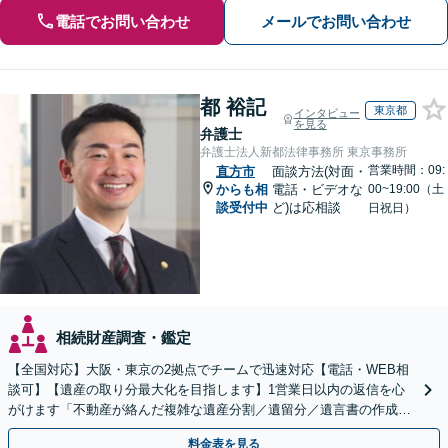
電話でお問い合わせ
メールでお問い合わせ
都 裕記
東京都
インタビュー
を見る
弁護士
弁護士法人新都法律事務所 東京事務所
営業時間：09:
直方市
面談方法(対面・
からも相
電話・ビデオな
00~19:00（土
談受付中
ど)は応相談
日祝日）
相続財産調査・鑑定
【全国対応】大阪・東京の2拠点でチームで迅速対応【電話・WEB相
談可】【遺産の取り分最大化を目指します】1営業日以内の返信を心
がけます「不動産が絡んだ複雑な遺産分割／遺留分／遺言書の作成・
執行／事業承継など、お任せください」【休日相談あり】
料金表を見る