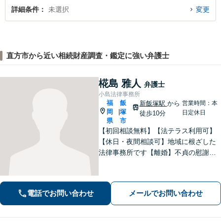
詳細条件
未選択
変更
直方市から近い相続財産調査・鑑定に強い弁護士
椛島 雅人
弁護士
小島法律事務所
福
飯
新飯塚駅
から
営業時間：本
岡
塚
|
日定休日
徒歩10分
県
市
【初回相談無料】【法テラス利用可】
【休日・夜間相談可】地域に根ざした
法律事務所です【離婚】不貞の慰謝料
請求、養育費、財産分与など、ご相談
ください【交通事故】物損や人身損
害、過失、後遺障害、交渉、訴訟な
電話でお問い合わせ
メールでお問い合わせ
ど、解決実績豊富。弁護士特約を利用
できます。