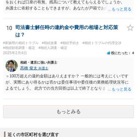
をおくれば口座の有無、残高について教えてもらえるでしょうか。
弁護士に依頼することもできますが、あなたが戸籍でお母さんの相続
人であり、相続人本人であることなどを証明すれば、口座の有無や残
高は教えてくれると思います。 自分ではよくわからないということ
であれば、弁護士に相談し依頼されたら良いと思います。
10
司法書士解任時の違約金や費用の相場と対応策
は？
#家族間の相続トラブル
#相続放棄
#相続手続き
#相続トラブルの代理交渉
#相続財産調査・鑑定
#相続人調査・確定
2025年2月4日
役にたった
4
相続・遺言に強い弁護士
髙橋 俊太
弁護士
＞100万超えの違約金額はありえますか？ 一般的には考えにくいです
が、実際にあり得るかは否かは委任事項や委任後の業務処理状況等に
よるでしょう。 此方での当方回答は以上で終了となりますが、参考に
なりましたら幸いです。
もっとみる
近くの市区町村を選び直す