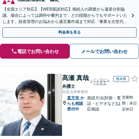
【全国エリア対応】【WEB面談対応】相続人の調査から遺産分割協
議、場合によっては調停や審判まで、どの段階からでもサポートいた
します。財産管理のお悩みから遺言書作成まで対応「事業を次世代に
引き継ぐ安心の事業承継をサポート」【完全個室相談】
料金表を見る
電話でお問い合わせ
メールでお問い合わせ
髙瀬 真哉
熊本県
インタビュ
ーを見る
弁護士
田迎法律事務所
営業時
直方市
か
面談方法(対面・電
らも相談
話・ビデオなど)は
間：本日
受付中
応相談
定休日