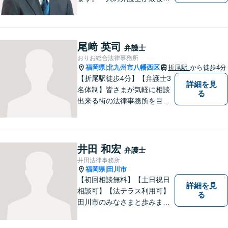
で責任をもって対応してくれ
るという安心感は小さな法律
事務所である当事務所の強み
です。【丁寧な対応】
尾﨑 英司
弁護士
おりお総合法律事務所
福岡県
北九州市八幡西区
折尾駅
から徒歩4分
|
【折尾駅徒歩4分】【弁護士3
詳細を見
名体制】皆さまが気軽に相談
る
出来る街の法律事務所を目指
し、お一人おひとりに丁寧な
対応を心がけております。交
通事故・債務整理・相続・不
倫慰謝料のご相談は初回無料
井田 和宏
弁護士
です。【夜間・土日対応】
井田法律事務所
福岡県
田川市
|
【初回相談無料】【土日祝日
詳細を見
相談可】【法テラス利用可】
る
田川市のみなさまと歩みま
す。借金で困っている方など
どんな問題でも迅速かつ丁寧