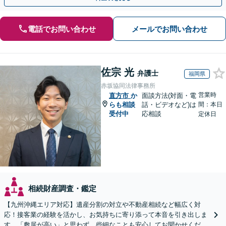
電話でお問い合わせ
メールでお問い合わせ
佐宗 光
弁護士
福岡県
赤坂協同法律事務所
営業時
直方市
か
面談方法(対面・電
らも相談
話・ビデオなど)は
間：本日
受付中
応相談
定休日
相続財産調査・鑑定
【九州沖縄エリア対応】遺産分割の対立や不動産相続など幅広く対
応！接客業の経験を活かし、お気持ちに寄り添って本音を引き出しま
す。「敷居が高い」と思わず、些細なことも安心してお聞かせくださ