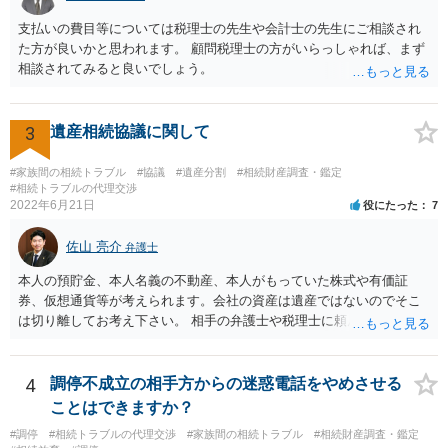
決裂した、など)や亡くなった方・あかささん・お姉さん間の事情やい
支払いの費目等については税理士の先生や会計士の先生にご相談され
きさつなどが書かれていると思うので、あかささんから見てそれは違
た方が良いかと思われます。 顧問税理士の方がいらっしゃれば、まず
うと感じるところは、どのように違うのか、など書くとよいです。 そ
相談されてみると良いでしょう。
の他、お姉さんの申立書には書かれていないけど、どのように遺産を
分けるかを決めるについてあかささんが重要だと考える事情があれば
(例えば、○○のときにお姉さんは亡くなった方からお金を援助してもら
3
遺産相続協議に関して
った等)、それも書くとよいです。 書かない方が良いと思うことは、遺
産分割に関係ない(と思われる)いきさつを沢山盛り込むことだと考えま
#家族間の相続トラブル
#協議
#遺産分割
#相続財産調査・鑑定
す(あくまで遺産分割に関係することに留める方が、裁判所や調停委員
#相続トラブルの代理交渉
の方に事情を理解してもらいやすいと思います)。
2022年6月21日
役にたった
7
佐山 亮介
弁護士
本人の預貯金、本人名義の不動産、本人がもっていた株式や有価証
券、仮想通貨等が考えられます。会社の資産は遺産ではないのでそこ
は切り離してお考え下さい。 相手の弁護士や税理士に頼んでも守秘義
務を理由に断られる可能性が高いです。 資料は調停を起こしてから任
意に開示を求め、応じなければ「調査嘱託」という手続きを使って銀
行等に照会をかけることになるでしょう。 不動産は、相続登記が済ん
4
調停不成立の相手方からの迷惑電話をやめさせる
でいなければ市役所ないし区役所に、お子様と義父様のつながりがわ
ことはできますか？
かる戸籍一式を揃えてもちこみ、「名寄せ」という手続きをすると、
#調停
#相続トラブルの代理交渉
#家族間の相続トラブル
#相続財産調査・鑑定
分かると思います。遺産分割協議書の偽造等により既に相続登記され