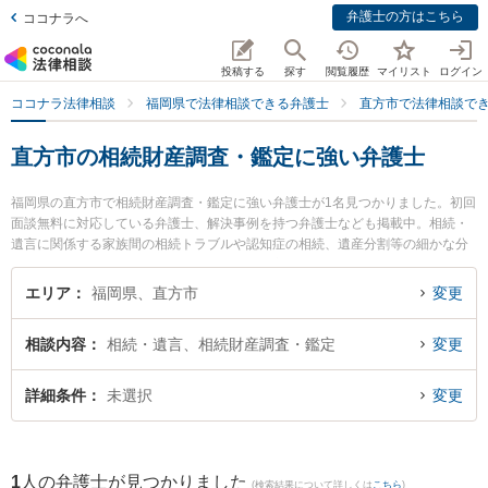
弁護士の方はこちら
ココナラへ
投稿する
探す
閲覧履歴
マイリスト
ログイン
ココナラ法律相談
福岡県で法律相談できる弁護士
直方市で法律相談で
直方市の相続財産調査・鑑定に強い弁護士
福岡県の直方市で相続財産調査・鑑定に強い弁護士が1名見つかりました。初回
面談無料に対応している弁護士、解決事例を持つ弁護士なども掲載中。相続・
遺言に関係する家族間の相続トラブルや認知症の相続、遺産分割等の細かな分
野での絞り込み検索もでき便利です。特に直方駅前法律事務所の森 勇馬弁護士
のプロフィール情報や弁護士費用、強みなどが注目されています。『直方市で
エリア
福岡県、直方市
変更
土日や夜間に発生した相続財産調査・鑑定のトラブルを今すぐに弁護士に相談
したい』『相続財産調査・鑑定のトラブル解決の実績豊富な近くの弁護士を検
相談内容
相続・遺言、相続財産調査・鑑定
変更
索したい』『初回相談無料で相続財産調査・鑑定を法律相談できる直方市内の
弁護士に相談予約したい』などでお困りの相談者さんにおすすめです。
詳細条件
未選択
変更
1
人の弁護士が見つかりました
(検索結果について詳しくは
こちら
)