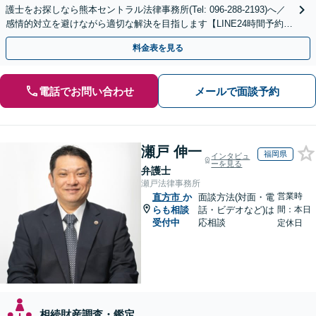
護士をお探しなら熊本セントラル法律事務所(Tel: 096-288-2193)へ／
感情的対立を避けながら適切な解決を目指します【LINE24時間予約受
付可】【休日・夜間相談可】
料金表を見る
電話でお問い合わせ
メールで面談予約
瀬戸 伸一
福岡県
インタビュ
ーを見る
弁護士
瀬戸法律事務所
営業時
直方市
か
面談方法(対面・電
らも相談
話・ビデオなど)は
間：本日
受付中
応相談
定休日
相続財産調査・鑑定