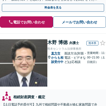
い【初回相談無料】【夜間・休日相談可】
料金表を見る
電話でお問い合わせ
メールでお問い合わせ
木野 博徳
弁護士
熊本県
熊本セントラル法律事務所
営業時間：11:
直方市
面談方法(対面・
からも相
電話・ビデオな
00~21:00（土
談受付中
ど)は応相談
日祝日）
相続財産調査・鑑定
【土日電話予約受付可】九州で相続問題や不動産が絡む家族問題で弁