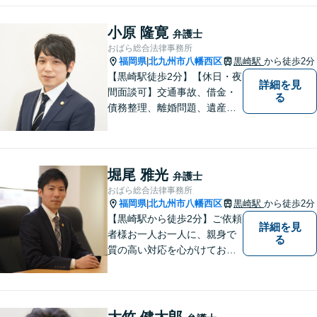
な対応、良質な法的サービス
の提供をモットーとする事務
小原 隆寛
弁護士
所です。
おばら総合法律事務所
福岡県
北九州市八幡西区
黒崎駅
から徒歩2分
|
【黒崎駅徒歩2分】【休日・夜
詳細を見
間面談可】交通事故、借金・
る
債務整理、離婚問題、遺産相
続など。ご依頼者さまが安心
して相談できる雰囲気作りを
心がけています。「こんなこ
と弁護士に相談してもいいの
堀尾 雅光
弁護士
かな」と思わず、遠慮なくご
おばら総合法律事務所
相談ください。
福岡県
北九州市八幡西区
黒崎駅
から徒歩2分
|
【黒崎駅から徒歩2分】ご依頼
詳細を見
者様お一人お一人に、親身で
る
質の高い対応を心がけており
ます。離婚・相続・労働・国
際案件に注力。発信者情報開
示・刑事・一般民事全般も対
応可能。英語での法律相談・
大竹 健太郎