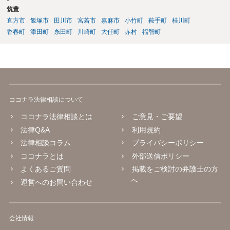
筑豊
直方市
飯塚市
田川市
宮若市
嘉麻市
小竹町
鞍手町
桂川町
香春町
添田町
糸田町
川崎町
大任町
赤村
福智町
ココナラ法律相談について
ココナラ法律相談とは
ご意見・ご要望
法律Q&A
利用規約
法律相談コラム
プライバシーポリシー
ココナラとは
外部送信ポリシー
よくあるご質問
掲載をご検討の弁護士の方
へ
運営へのお問い合わせ
会社情報