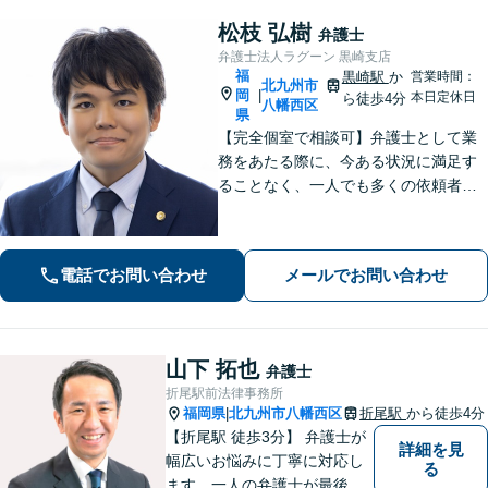
松枝 弘樹
弁護士
弁護士法人ラグーン 黒崎支店
福
黒崎駅
か
営業時間：
北九州市
岡
|
本日定休日
ら徒歩4分
八幡西区
県
【完全個室で相談可】弁護士として業
務をあたる際に、今ある状況に満足す
ることなく、一人でも多くの依頼者の
方々の悩みを解決すべく、成長してい
きたいと考えております。弁護士とし
ての法的な支援を丁寧に行えるよう心
電話でお問い合わせ
メールでお問い合わせ
掛け、日々努力を重ねていきます。
山下 拓也
弁護士
折尾駅前法律事務所
福岡県
北九州市八幡西区
折尾駅
から徒歩4分
|
【折尾駅 徒歩3分】 弁護士が
詳細を見
幅広いお悩みに丁寧に対応し
る
ます。一人の弁護士が最後ま