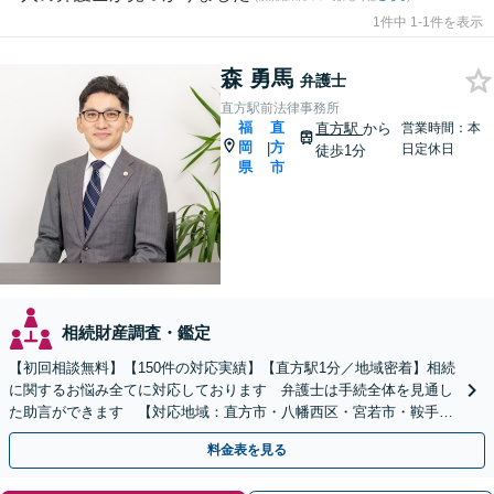
1件中 1-1件を表示
森 勇馬
弁護士
直方駅前法律事務所
福
直
直方駅
から
営業時間：本
岡
方
|
日定休日
徒歩1分
県
市
相続財産調査・鑑定
【初回相談無料】【150件の対応実績】【直方駅1分／地域密着】相続
に関するお悩み全てに対応しております 弁護士は手続全体を見通し
た助言ができます 【対応地域：直方市・八幡西区・宮若市・鞍手
町・小竹町・福智町・中間市】
料金表を見る