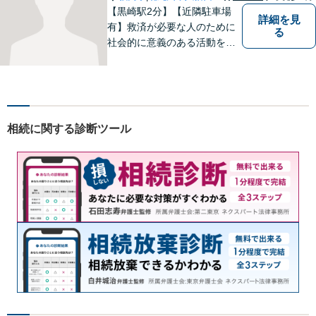
【黒崎駅2分】【近隣駐車場
詳細を見
有】救済が必要な人のために
る
社会的に意義のある活動をし
ていきたいと考えています。
常に話しやすい雰囲気で、み
なさまのお悩みを聞くことが
できるよう心がけていますの
でお気軽にご相談ください。
相続に関する診断ツール