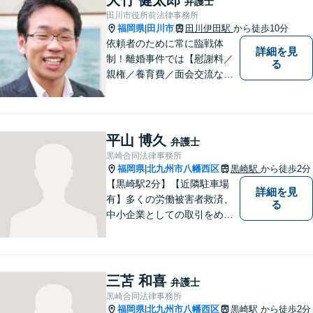
弁護士
英文契約書の作成・チェック
田川市役所前法律事務所
も対応可能です。
福岡県
田川市
田川伊田駅
から徒歩10分
|
依頼者のために常に臨戦体
詳細を見
制！離婚事件では【慰謝料／
る
親権／養育費／面会交流な
ど】豊富な経験活かし最善の
解決を、刑事事件にも対応！
【面会・接見、身体拘束解放
活動、示談活動】を基本に迅
平山 博久
弁護士
速対応。相続事案【遺言、遺
黒崎合同法律事務所
産分割、遺留分】では難事案
福岡県
北九州市八幡西区
黒崎駅
から徒歩2分
|
の解決実績も。
【黒崎駅2分】【近隣駐車場
詳細を見
有】多くの労働被害者救済、
る
中小企業としての取引をめぐ
る様々な紛争を取り扱ってき
ました。労働者側と使用者側
双方での経験を元に、アドバ
イスを行うことができます。
三苫 和喜
弁護士
どんなことでもお気軽にご相
黒崎合同法律事務所
談ください。
福岡県
北九州市八幡西区
黒崎駅
から徒歩2分
|