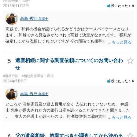
#相続放棄
#調停
てしまっている場合は、住所などに当たりをつけて登記名義を調べて
2018年11月2日
役にたった
9
探すことになるでしょう。 代理人弁護士を立てられるのはおすすめで
すが、現代では、各々が自由に価格設定をしていますので、特に相場
高島 秀行
弁護士
はお示しできません。ただし、かつて日本弁護士連合会が設けていた
報酬基準を踏まえて価格設定している弁護士は一定数いると思います
高裁で、和解の機会が設けられるかどうかはケースバイケースとなり
ので、それが一応の目安となるでしょう。
ます。 和解できる見込みがなければ高裁で決定がなされます。 審判が
確定してから依頼してもよいですが 今の段階でも相手方の連絡が迷惑
であれば 弁護士に依頼してもよいと思います。
5
遺産相続に関する調査依頼についてのお問い合わ
せ
#遺産分割
#相続財産調査・鑑定
2024年5月2日
役にたった
6
高島 秀行
弁護士
ところが 滞納家賃及び退去費用が全く 支払われていないため、 弁護
士 先生が退去された方の銀行口座を調べることができたと聞きました
。 友人の弁護士が調べたのは、判決取得後に滞納賃料回収のため
に、預金の有無及び残高の開示を求めたもので 判決を取るために、
預金の入出金履歴を調べたわけではありません。 残念ながら、事案
や目的も異なりますし、開示の内容も異なります。
6
父の遺産相続、放棄すべきか調査してから決める