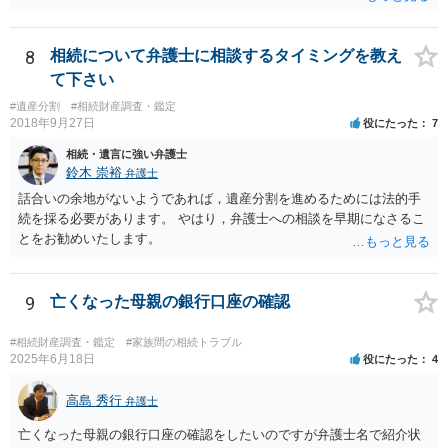
目的（審理の対象）となることもありませんので、上申書や証拠を出
したとしても、変更されることはありません。
8
相続について弁護士に相談するタイミングを教え
て下さい
#遺産分割
#相続財産調査・鑑定
2018年9月27日
役にたった
7
相続・遺言に強い弁護士
鈴木 崇裕
弁護士
話合いの余地がないようであれば，遺産分割を進めるためには法的手
続を採る必要があります。 やはり，弁護士への相談を早期になさるこ
とをお勧めいたします。
9
亡くなった母親の銀行口座の確認
#相続財産調査・鑑定
#家族間の相続トラブル
2025年6月18日
役にたった
4
高島 秀行
弁護士
亡くなった母親の銀行口座の確認をしたいのですが弁護士名で紹介状