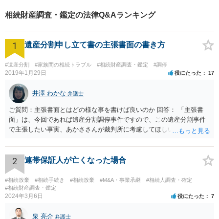
相続財産調査・鑑定の法律Q&Aランキング
1
遺産分割申し立て書の主張書面の書き方
#遺産分割
#家族間の相続トラブル
#相続財産調査・鑑定
#調停
2019年1月29日
役にたった
17
井澤 わかな
弁護士
ご質問：主張書面とはどの様な事を書けば良いのか 回答： 「主張書
面」は、今回であれば遺産分割調停事件ですので、この遺産分割事件
で主張したい事実、あかささんが裁判所に考慮してほしいと思う、亡
くなった方・あかささん・お姉さん間の事情などを記入することにな
ります。 もし、主張したい事実や考慮してほしい事情に関連して
資料を持っているようであれば、主張書面とは別で提出できます。も
2
連帯保証人が亡くなった場合
し、お姉さんに見られたくないような資料がある場合、「非開示の希
望に関する申出書」と共に提出することも考えられます。 ご質問：書
#相続放棄
#相続手続き
#相続放棄
#M&A・事業承継
#相続人調査・確定
いた方が良い事と書かない方が良い事 回答： お姉さんが申立書の「申
#相続財産調査・鑑定
2024年3月6日
役にたった
7
立ての趣旨」のところに書いている遺産の分け方に対して意見があれ
ば、まずそれを書くとよいです。 次に「申立ての理由」のところに、
泉 亮介
なぜ調停を申し立てたのか(例えば、あかささんと話合いが出来ない／
弁護士