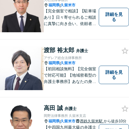
大石法律事務所
応可】
福岡県
久留米市
|
【完全個室で相談】【駐車場
詳細を見
あり】日々寄せられるご相談
る
に真摯に向き合い、依頼者の
皆様の力となることを心がけ
ています。 事業の成長を目指
す法人・個人の方々には、経
営課題の解決に向けた最適な
渡部 裕太郎
弁護士
法的サポートを提供し、安定
アザレア総合法律事務所
した経営基盤の構築をお手伝
福岡県
久留米市
|
いいたします。
【初回相談無料】【完全個室
詳細を見
で対応可能】【地域密着型の
る
弁護士事務所】あなたの身近
な理解者として、一つひとつ
の声にしっかりと耳を傾け、
問題解決まで丁寧にお手伝い
します！少しでもお悩みの方
高田 誠
弁護士
はお気軽にご相談ください。
岡野法律事務所 久留米支店
福岡県
久留米市
西鉄久留米駅
から徒歩10分
|
【中四国九州最大級の弁護士