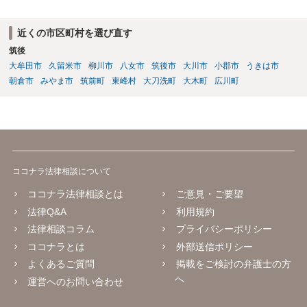
近くの市区町村を選び直す
筑後
大牟田市
久留米市
柳川市
八女市
筑後市
大川市
小郡市
うきは市
朝倉市
みやま市
筑前町
東峰村
大刀洗町
大木町
広川町
ココナラ法律相談について
ココナラ法律相談とは
ご意見・ご要望
法律Q&A
利用規約
法律相談コラム
プライバシーポリシー
ココナラとは
外部送信ポリシー
よくあるご質問
掲載をご検討の弁護士の方
へ
運営へのお問い合わせ