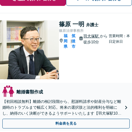
篠原 一明
弁護士
篠原法律事務所
福
筑
羽犬塚駅
から
営業時間：本
岡
後
|
日定休日
徒歩10分
県
市
離婚書類作成
【初回相談無料】離婚の検討段階から、慰謝料請求や財産分与など離
婚時のトラブルまで幅広く対応。将来の選択肢と法的権利を明確に
し、納得のいく決断ができるようサポートいたします【羽犬塚駅10
分】【当日・休日・夜間相談OK】
料金表を見る