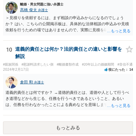
離婚・男女問題に強い弁護士
髙橋 俊太
弁護士
＞見積りを依頼するには、まず相談の申込みからになるのでしょう
か？ はい、こちらの公開掲示板は、具体的な法律相談の申込みや見積
依頼を行うための場ではありませんので、実際に見積を確認されたい
場合には、個別に法律事務所又は弁護士宛てに、相談申込みや問い合
わせをしていただく必要があります。
10
道義的責任とは何か？法的責任との違いと影響を
解説
#親族関係
#慰謝料請求したい側
#離婚書類作成
#20年以上の婚姻期間
#音信不通
2024年2月17日
役にたった
14
倉田 勲
弁護士
道義的責任とは何ですか？ →道徳的責任とは、道徳や人として行うべ
き道理などから生じる、任務を行うべきであるということ、あるい
は、任務を行わなかったことによる責めなどを意味します。 道義的責
任では、倫理ないし道徳上の責任のため法的責任のような強制力や罰
則はありませんが、道義的責任を果たさないことで、他人からの信用
を無くす、不遇を受けるなどの一般的にはそのような事実上の不利益
もっとみる
が生じます。