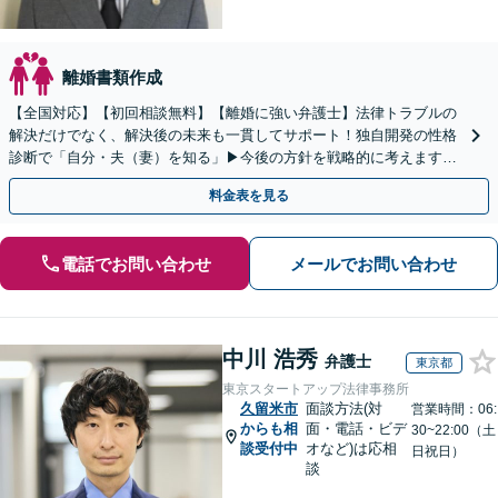
離婚書類作成
【全国対応】【初回相談無料】【離婚に強い弁護士】法律トラブルの
解決だけでなく、解決後の未来も一貫してサポート！独自開発の性格
診断で「自分・夫（妻）を知る」▶︎今後の方針を戦略的に考えます！
【休日夜間／オンライン相談OK】
料金表を見る
電話でお問い合わせ
メールでお問い合わせ
中川 浩秀
弁護士
東京都
東京スタートアップ法律事務所
久留米市
面談方法(対
営業時間：06:
からも相
面・電話・ビデ
30~22:00（土
談受付中
オなど)は応相
日祝日）
談