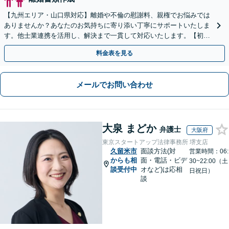
【九州エリア・山口県対応】離婚や不倫の慰謝料、親権でお悩みでは
ありませんか？あなたのお気持ちに寄り添い丁寧にサポートいたしま
す。他士業連携を活用し、解決まで一貫して対応いたします。【初回
相談60分無料】
料金表を見る
メールでお問い合わせ
大泉 まどか
弁護士
大阪府
東京スタートアップ法律事務所 堺支店
久留米市
面談方法(対
営業時間：06:
からも相
面・電話・ビデ
30~22:00（土
談受付中
オなど)は応相
日祝日）
談