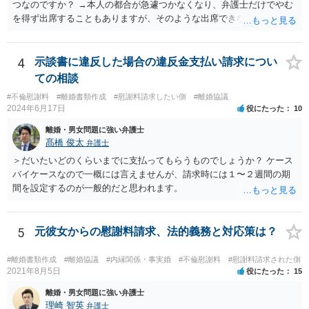
は、必須ではありません。 ただ、当然ながら強制わいせつを行ったこ
つなのですか？ →本人の都合が急遽つかなくなり、弁護士だけでやむ
との証拠がなければ、民事訴訟で勝訴することはできません。
を得ず出席することもありますが、そのような出席できない理由がな
ければ一般的には本人と弁護士が同席して進めるのが通常であり、あ
えて弁護士だけで出席する戦略は聞いたことはありません。
4
示談書に違反した場合の違反金支払い請求につい
ての相談
#不倫慰謝料
#離婚書類作成
#慰謝料請求したい側
#離婚協議
2024年6月17日
役にたった
10
離婚・男女問題に強い弁護士
髙橋 俊太
弁護士
＞だいたいどのくらいまでに支払ってもらうものでしょうか？ ケース
バイケースなので一概には言えませんが、請求時には１〜２週間の期
間を設定するのが一般的だと思われます。
5
元彼女からの慰謝料請求、法的義務と対応策は？
#離婚書類作成
#離婚協議
#内縁関係・事実婚
#不倫慰謝料
#慰謝料請求された側
2021年8月5日
役にたった
15
離婚・男女問題に強い弁護士
理崎 智英
弁護士