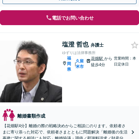
電話でお問い合わせ
塩澄 哲也
弁護士
ゆずりは法律事務所
福
花畑駅
から
営業時間：本
久留
岡
|
日定休日
徒歩4分
米市
県
離婚書類作成
【花畑駅4分】離婚の際の戦略決めからご相談にのります。依頼者さ
まに寄り添った対応で、依頼者さまとともに問題解決「離婚後の生活
再建に関する相談にも対応」離婚協議・調停／慰謝料請求／財産分与