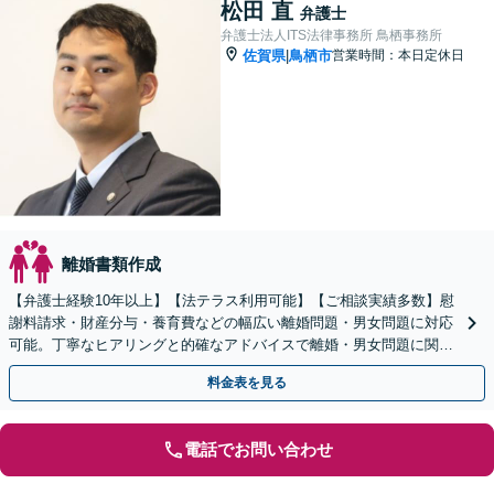
松田 直
弁護士
弁護士法人ITS法律事務所 鳥栖事務所
佐賀県
鳥栖市
営業時間：本日定休日
|
離婚書類作成
【弁護士経験10年以上】【法テラス利用可能】【ご相談実績多数】慰
謝料請求・財産分与・養育費などの幅広い離婚問題・男女問題に対応
可能。丁寧なヒアリングと的確なアドバイスで離婚・男女問題に関す
る疑問を一つずつ解消します【初回のご相談30分無料】
料金表を見る
電話でお問い合わせ