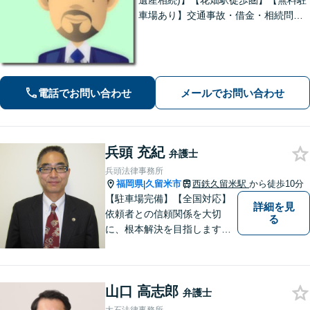
遺産相続)】【花畑駅徒歩圏】【無料駐
車場あり】交通事故・借金・相続問題
に注力対応。親しみやすい弁護士が依
頼者様のために粘り強く、最良の結果
を追求します。困ったらすぐにご相談
ください。
電話でお問い合わせ
メールでお問い合わせ
兵頭 充紀
弁護士
兵頭法律事務所
福岡県
久留米市
西鉄久留米駅
から徒歩10分
|
【駐車場完備】【全国対応】
詳細を見
依頼者との信頼関係を大切
る
に、根本解決を目指します。
借金／離婚／刑事／労働な
ど、個人・法人問わず幅広い
お困りごとに対応可能です。
山口 高志郎
トラブルが起こったら、まず
弁護士
はご相談ください。【夜間対