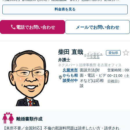
／親権・養育費・面会交流／婚姻費用など【子連れ相談可】
料金表を見る
電話でお問い合わせ
メールでお問い合わせ
柴田 直哉
愛知県
インタビュ
ーを見る
弁護士
ネクスパート法律事務所 名古屋オフィス
久留米市
面談方法(対
営業時間：09:
からも相
面・電話・ビデ
00~21:00（土
談受付中
オなど)は応相
日祝日）
談
離婚書類作成
【来所不要／全国対応】不倫の慰謝料問題は請求したい方・請求され