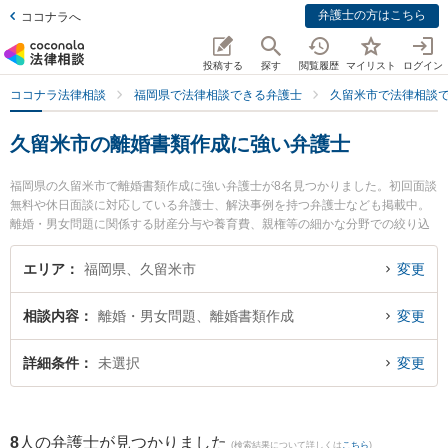
弁護士の方はこちら
ココナラへ
投稿する
探す
閲覧履歴
マイリスト
ログイン
ココナラ法律相談
福岡県で法律相談できる弁護士
久留米市で法律相談
久留米市の離婚書類作成に強い弁護士
福岡県の久留米市で離婚書類作成に強い弁護士が8名見つかりました。初回面談
無料や休日面談に対応している弁護士、解決事例を持つ弁護士なども掲載中。
離婚・男女問題に関係する財産分与や養育費、親権等の細かな分野での絞り込
み検索もでき便利です。特にベリーベスト法律事務所 久留米オフィスの坂口 洋
文弁護士や三宅・小林総合法律事務所の小林 健彦弁護士、ゆずりは法律事務所
エリア
福岡県、久留米市
変更
の塩澄 哲也弁護士のプロフィール情報や弁護士費用、強みなどが注目されてい
ます。『久留米市で土日や夜間に発生した離婚書類作成のトラブルを今すぐに
相談内容
離婚・男女問題、離婚書類作成
変更
弁護士に相談したい』『離婚書類作成のトラブル解決の実績豊富な近くの弁護
士を検索したい』『初回相談無料で離婚書類作成を法律相談できる久留米市内
の弁護士に相談予約したい』などでお困りの相談者さんにおすすめです。
詳細条件
未選択
変更
8
人の弁護士が見つかりました
(検索結果について詳しくは
こちら
)