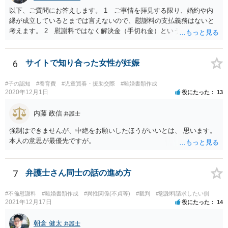
以下、ご質問にお答えします。 1 ご事情を拝見する限り、婚約や内
縁が成立しているとまでは言えないので、慰謝料の支払義務はないと
考えます。 2 慰謝料ではなく解決金（手切れ金）という名目で数十
万円支払えば良いと思います。 3 今後同じような請求をされないよ
うに合意書を取り交わす必要はあると思います。 4 合意書を取り交
わし、その中で精算条項（一切の債権債務のないことを確認する）を
6
サイトで知り合った女性が妊娠
設ければ、大丈夫です。
#子の認知
#養育費
#児童買春・援助交際
#離婚書類作成
2020年12月1日
役にたった
13
内藤 政信
弁護士
強制はできませんが、中絶をお願いしたほうがいいとは、 思います。
本人の意思が最優先ですが。
7
弁護士さん同士の話の進め方
#不倫慰謝料
#離婚書類作成
#異性関係(不貞等)
#裁判
#慰謝料請求したい側
2021年12月17日
役にたった
14
朝倉 健太
弁護士