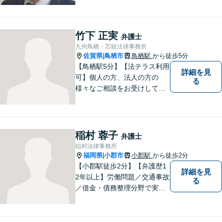
おります
竹下 正実
弁護士
九州鳥栖・芯鋭法律事務所
佐賀県
鳥栖市
鳥栖駅
から徒歩5分
|
【鳥栖駅5分】【法テラス利用
詳細を見
可】個人の方、法人の方の
る
様々なご相談をお受けしてお
ります。依頼者様のお話をし
っかりお聞きし、お気持ちや
ご事情に沿った解決策をご提
案いたします。【債務整理・
稲村 蓉子
弁護士
残業代請求については初回面
稲村法律事務所
談無料】【土日祝・夜間相談
福岡県
小郡市
小郡駅
から徒歩2分
|
可】
【小郡駅徒歩2分】【弁護歴1
詳細を見
2年以上】労働問題／交通事故
る
／借金・債務整理分野で実績
多数！「その場しのぎではな
い、未来の生活を見越した解
決」がモットーです。皆様が