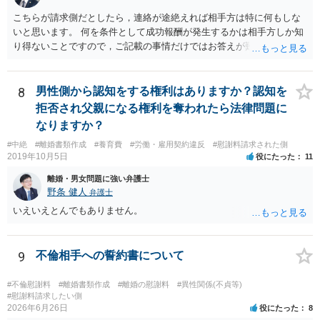
こちらが請求側だとしたら，連絡が途絶えれば相手方は特に何もしな
いと思います。 何を条件として成功報酬が発生するかは相手方しか知
り得ないことですので，ご記載の事情だけではお答えが難しいです。
一年以上あけた場合に委任契約が終了していることも，明確に終了さ
せずに続いていることも，いずれもあり得ると思います。個々の弁護
士の考え方によります。
8
男性側から認知をする権利はありますか？認知を
拒否され父親になる権利を奪われたら法律問題に
なりますか？
#中絶
#離婚書類作成
#養育費
#労働・雇用契約違反
#慰謝料請求された側
2019年10月5日
役にたった
11
離婚・男女問題に強い弁護士
野条 健人
弁護士
いえいえとんでもありません。
9
不倫相手への誓約書について
#不倫慰謝料
#離婚書類作成
#離婚の慰謝料
#異性関係(不貞等)
#慰謝料請求したい側
2026年6月26日
役にたった
8