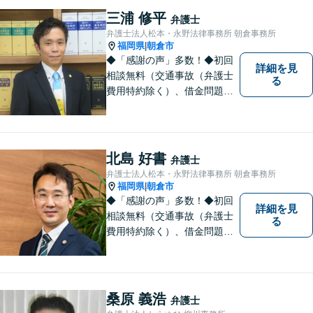
笑顔と元気を取り戻し、新た
三浦 修平
弁護士
な第一歩を踏み出せるよう、
弁護士法人松本・永野法律事務所 朝倉事務所
最大限尽力します。
福岡県
朝倉市
|
◆「感謝の声」多数！◆初回
詳細を見
相談無料（交通事故（弁護士
る
費用特約除く）、借金問題、
相続・遺言、離婚・男女問題
に限る）◆11260件の相談実
績（令和1～7年合計）
北島 好書
弁護士
弁護士法人松本・永野法律事務所 朝倉事務所
福岡県
朝倉市
|
◆「感謝の声」多数！◆初回
詳細を見
相談無料（交通事故（弁護士
る
費用特約除く）、借金問題、
相続・遺言、離婚・男女問題
に限る）◆弁護士歴12年以上
◆11260件の相談実績（令和1
～7年合計）
桑原 義浩
弁護士