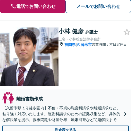
電話でお問い合わせ
メールでお問い合わせ
小林 健彦
弁護士
三宅・小林総合法律事務所
福岡県
久留米市
営業時間：本日定休日
|
離婚書類作成
【久留米駅より徒歩圏内】不倫・不貞の慰謝料請求や離婚請求など、
粘り強く対応いたします。慰謝料請求のための証拠収集など、具体的
な解決策を提示。親権問題や財産分与、離婚回避など問題解決まで責
任をもって全力サポート。
料金表を見る