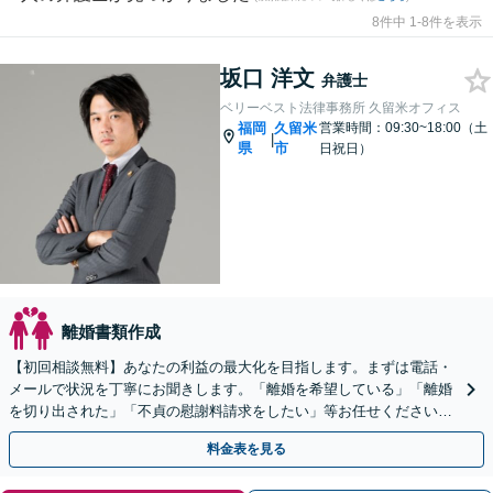
8件中 1-8件を表示
坂口 洋文
弁護士
ベリーベスト法律事務所 久留米オフィス
福岡
久留米
営業時間：09:30~18:00（土
|
県
市
日祝日）
離婚書類作成
【初回相談無料】あなたの利益の最大化を目指します。まずは電話・
メールで状況を丁寧にお聞きします。「離婚を希望している」「離婚
を切り出された」「不貞の慰謝料請求をしたい」等お任せください。
【リーズナブルな料金設定】
料金表を見る