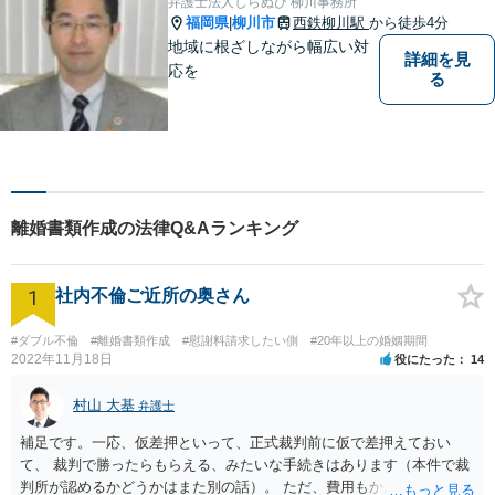
弁護士法人しらぬひ 柳川事務所
福岡県
柳川市
西鉄柳川駅
から徒歩4分
|
地域に根ざしながら幅広い対
詳細を見
応を
る
離婚書類作成の法律Q&Aランキング
1
社内不倫ご近所の奥さん
#ダブル不倫
#離婚書類作成
#慰謝料請求したい側
#20年以上の婚姻期間
2022年11月18日
役にたった
14
村山 大基
弁護士
補足です。一応、仮差押といって、正式裁判前に仮で差押えておい
て、 裁判で勝ったらもらえる、みたいな手続きはあります（本件で裁
判所が認めるかどうかはまた別の話）。 ただ、費用もかかりますし、