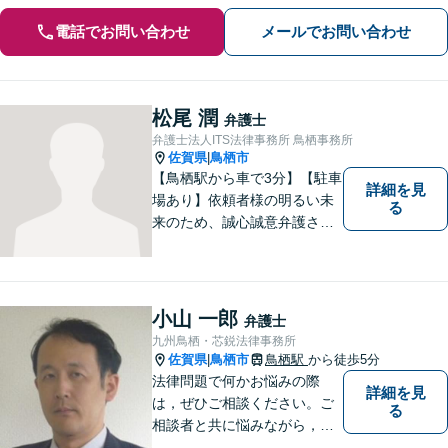
電話でお問い合わせ
メールでお問い合わせ
松尾 潤
弁護士
弁護士法人ITS法律事務所 鳥栖事務所
佐賀県
鳥栖市
|
【鳥栖駅から車で3分】【駐車
詳細を見
場あり】依頼者様の明るい未
る
来のため、誠心誠意弁護させ
ていただきます。弁護士とし
て、毅然とした対応を行いま
す。インターネット／刑事／
相続など、幅広い困りごとに
小山 一郎
弁護士
対応可能！【完全個室で対
九州鳥栖・芯鋭法律事務所
応】
佐賀県
鳥栖市
鳥栖駅
から徒歩5分
|
法律問題で何かお悩みの際
詳細を見
は，ぜひご相談ください。ご
る
相談者と共に悩みながら，い
い解決を目指したいと思って