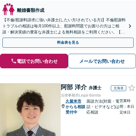
離婚書類作成
【不倫/慰謝料請求に強い弁護士(したい方/されている方)】不倫慰謝料
トラブルの相談は毎月100件以上、慰謝料問題でお困りの方はご相
談・解決実績の豊富な弁護士による無料相談をご利用ください。【不
倫相談は初回0円】【全国対応】
料金表を見る
電話でお問い合わせ
メールでお問い合わせ
阿部 洋介
弁護士
北海道
法律事務所Legal Barista
営業時
久留米市
面談方法(対面・電
からも相談
話・ビデオなど)は
間：本日
受付中
応相談
定休日