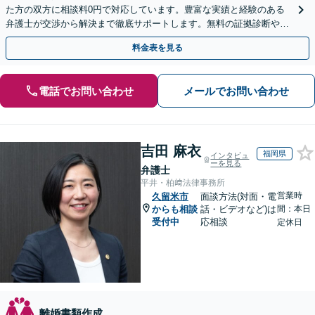
た方の双方に相談料0円で対応しています。豊富な実績と経験のある
弁護士が交渉から解決まで徹底サポートします。無料の証拠診断や着
手金の返還保証もありますので安心してご相談ください。
料金表を見る
電話でお問い合わせ
メールでお問い合わせ
吉田 麻衣
福岡県
インタビュ
ーを見る
弁護士
平井・柏﨑法律事務所
営業時
久留米市
面談方法(対面・電
からも相談
話・ビデオなど)は
間：本日
受付中
応相談
定休日
離婚書類作成