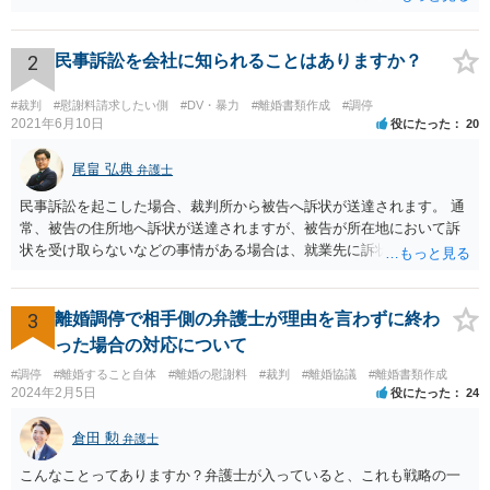
必ず本件で認められるとも限りませんので、現時点で仮差押を考える
のであれば、 面談相談に行って詳しく話を聞いてみましょう。
2
民事訴訟を会社に知られることはありますか？
#裁判
#慰謝料請求したい側
#DV・暴力
#離婚書類作成
#調停
2021年6月10日
役にたった
20
尾畠 弘典
弁護士
民事訴訟を起こした場合、裁判所から被告へ訴状が送達されます。 通
常、被告の住所地へ訴状が送達されますが、被告が所在地において訴
状を受け取らないなどの事情がある場合は、就業先に訴状が送達され
る可能性があります。 また、例えば就業先におけるわいせつ行為が問
題となっているケースや、目撃者として就業先の従業員がおり、目撃
者に証言してもらうことが必要になるケースなどでは、裁判の追行
3
離婚調停で相手側の弁護士が理由を言わずに終わ
上、就業先に協力を仰がなければならない場合や、就業先の従業員に
った場合の対応について
協力を仰がなければならない場合があります。 また、仮に訴訟におい
#調停
#離婚すること自体
#離婚の慰謝料
#裁判
#離婚協議
#離婚書類作成
ていくらかの賠償が認められたとして、被告がこれを任意に支払わな
2024年2月5日
役にたった
24
い場合は、強制執行を申し立てることで債権の回収を図ることができ
ます。 例えば、被告の給料を差し押さえる場合には、裁判所から被告
倉田 勲
弁護士
の就業先に文書が送付されますので、訴訟が起こったことを事後的に
就業先が覚知することになります。 警察への被害届の提出というの
こんなことってありますか？弁護士が入っていると、これも戦略の一