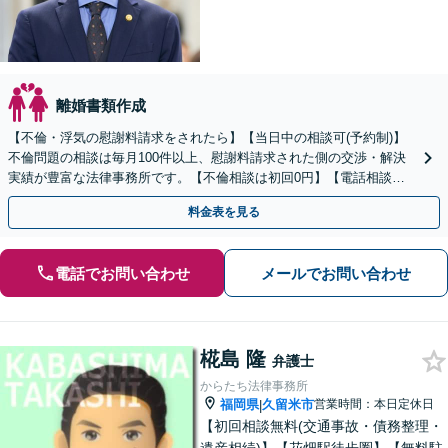
離婚書類作成
【不倫・浮気の慰謝料請求をされたら】【当日中の相談可(予約制)】
不倫問題の相談は毎月100件以上、慰謝料請求された側の交渉・解決
実績が豊富な法律事務所です。【不倫相談は初回0円】【電話相談で
ご契約まで対応可/来所不要】
料金表を見る
電話でお問い合わせ
メールでお問い合わせ
椛島 隆
弁護士
からたち法律事務所
福岡県
久留米市
営業時間：本日定休日
|
【初回相談無料(交通事故・債務整理・