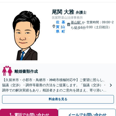
尾関 大雅
弁護士
筑紫野基山法律事務所
佐
基
基山駅
か
営業時間：09:00~2
賀
山
|
0:00（土日祝日）
ら徒歩6分
県
町
離婚書類作成
【久留米市・小郡市・鳥栖市・神崎市積極対応中】ご要望に照らし、
協議（交渉）・調停等最善の方法をご提案します。「協議（交渉）・
調停での解決実績もあり」相談者さまのご意向を踏まえ、寄り添い親
身に対応します【休日・夜間相談可】
料金表を見る
電話でお問い合わせ
メールでお問い合わせ