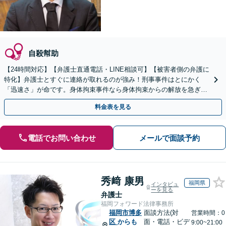
自殺幇助
【24時間対応】【弁護士直通電話・LINE相談可】【被害者側の弁護に
特化】弁護士とすぐに連絡が取れるのが強み！刑事事件はとにかく
「迅速さ」が命です。身体拘束事件なら身体拘束からの解放を急ぎま
す。示談交渉はお任せください。
料金表を見る
電話でお問い合わせ
メールで面談予約
秀﨑 康男
福岡県
インタビュ
ーを見る
弁護士
福岡フォワード法律事務所
福岡市博多
面談方法(対
営業時間：0
区
からも
面・電話・ビデ
9:00~21:00