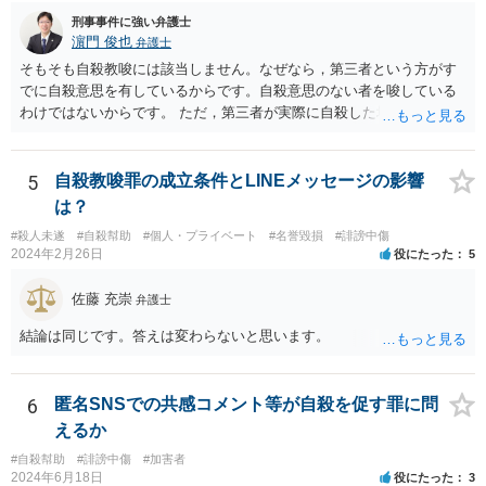
刑事事件に強い弁護士
濵門 俊也
弁護士
そもそも自殺教唆には該当しません。なぜなら，第三者という方がす
でに自殺意思を有しているからです。自殺意思のない者を唆している
わけではないからです。 ただ，第三者が実際に自殺した場合，あなた
の言動が自殺幇助に該当し得る可能性はあります。
5
自殺教唆罪の成立条件とLINEメッセージの影響
は？
#殺人未遂
#自殺幇助
#個人・プライベート
#名誉毀損
#誹謗中傷
2024年2月26日
役にたった
5
佐藤 充崇
弁護士
結論は同じです。答えは変わらないと思います。
6
匿名SNSでの共感コメント等が自殺を促す罪に問
えるか
#自殺幇助
#誹謗中傷
#加害者
2024年6月18日
役にたった
3