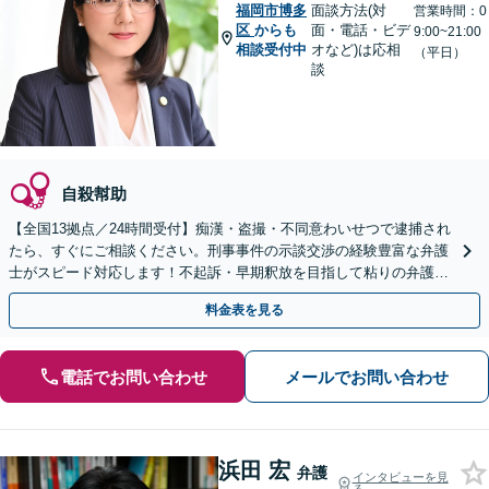
福岡市博多
面談方法(対
営業時間：0
区
からも
面・電話・ビデ
9:00~21:00
相談受付中
オなど)は応相
（平日）
談
自殺幇助
【全国13拠点／24時間受付】痴漢・盗撮・不同意わいせつで逮捕され
たら、すぐにご相談ください。刑事事件の示談交渉の経験豊富な弁護
士がスピード対応します！不起訴・早期釈放を目指して粘りの弁護活
動を行います。
料金表を見る
電話でお問い合わせ
メールでお問い合わせ
浜田 宏
弁護
インタビューを見