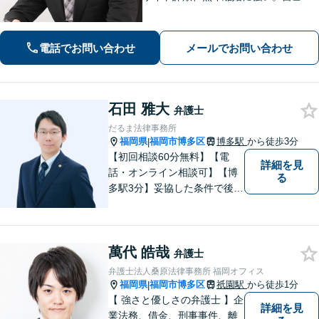
産や自宅を残す債務整理にも対応。丁
寧なアドバイスに定評あり。出会い系
詐欺、刑事事件（博多警察署まで徒歩5
電話でお問い合わせ
メールでお問い合わせ
分）や相続にも対応。
石田 雅大
弁護士
だるま法律事務所
福岡県
福岡市博多区
博多駅
から徒歩3分
|
【初回相談60分無料】【電
詳細を見
話・オンライン相談可】【博
る
多駅3分】妥協した条件で後悔
しないためには、早い段階で
の整理が重要です。 丁寧にお
話をお伺いし、状況に応じた
萬代 皓哉
現実的な解決策をご提案いた
弁護士
しますので、まずはお気軽に
弁護士法人桑原法律事務所 福岡オフィス
ご相談ください。
福岡県
福岡市博多区
祇園駅
から徒歩1分
|
【 強さと優しさの弁護士 】企
詳細を見
業法務、借金、刑事事件、離