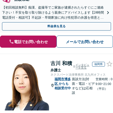
【初回相談無料】痴漢、盗撮等でご家族が逮捕されたらすぐにご連絡
下さい！不安を取り取り除けるよう親身にアドバイスします【24時間
電話受付・相談可】不起訴・早期釈放に向け性犯罪の弁護を得意とす
る経験豊富な弁護士がスピード対応！【最短即日対応可】
料金表を見る
電話でお問い合わせ
メールでお問い合わせ
古川 和積
福岡県
インタビュ
ーを見る
弁護士
ネクスパート法律事務所 北九州オフィス
福岡市博多
面談方法(対
営業時間：0
区
からも
面・電話・ビデ
9:00~21:00
相談受付中
オなど)は応相
（平日）
談