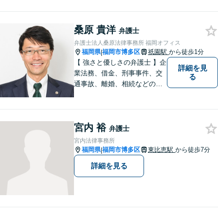
おります。まずはお気軽にご
相談ください。チーム体制に
桑原 貴洋
よる迅速で最適なリーガルサ
弁護士
ービスを提供いたします。
弁護士法人桑原法律事務所 福岡オフィス
福岡県
福岡市博多区
祇園駅
から徒歩1分
|
【 強さと優しさの弁護士 】企
詳細を見
業法務、借金、刑事事件、交
る
通事故、離婚、相続などのご
相談を承っております。まず
はお気軽にご相談ください。
チーム体制による迅速で最適
宮内 裕
なリーガルサービスを提供い
弁護士
たします。
宮内法律事務所
福岡県
福岡市博多区
東比恵駅
から徒歩7分
|
詳細を見る