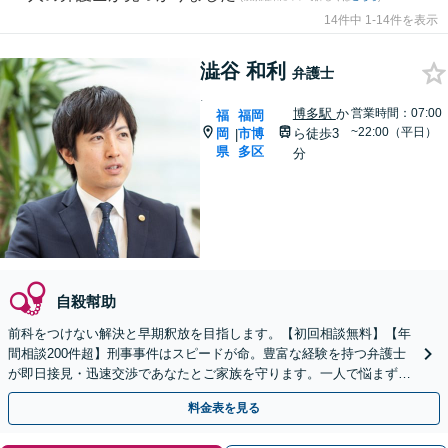
14件中 1-14件を表示
澁谷 和利
弁護士
.
博多駅
か
営業時間：07:00
福
福岡
~22:00（平日）
岡
市博
ら徒歩3
|
県
多区
分
自殺幇助
前科をつけない解決と早期釈放を目指します。【初回相談無料】【年
間相談200件超】刑事事件はスピードが命。豊富な経験を持つ弁護士
が即日接見・迅速交渉であなたとご家族を守ります。一人で悩まず今
すぐご相談ください【英語対応可能】
料金表を見る