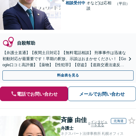
相談受付中
オなど)は応相
（平日）
談
自殺幇助
【弁護士直通】【夜間土日対応】【無料電話相談】 刑事事件は迅速な
初動対応が最重要です！早期の釈放、示談はおまかせください！【Go
ogle口コミ高評価】【薬物】【性犯罪】【窃盗】【道路交通法違反】
示談、釈放、不起訴、全力で弁護します！！
料金表を見る
電話でお問い合わせ
メールでお問い合わせ
斉藤 由佳
北海道
インタビュ
ーを見る
弁護士
ネクスパート法律事務所 札幌オフィス