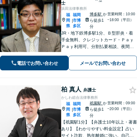
る
士
浜田法律事務所
博多駅
か
営業時間：10:00
福
福岡
~18:00（平日）
岡
市博
ら徒歩1
|
県
多区
分
JR・地下鉄博多駅1分、Ｂ型肝炎・着
手金無料、クレジットカード・Ｐａｙ
Ｐａｙ利用可、分割払要相談、夜間・
休日相談可（要事前予約）、弁護士歴2
1年。インターネット問題、医療、離
電話でお問い合わせ
メールでお問い合わせ
婚、相続、後見、交通事故、借金、労
働、民事全般取扱い
柏 真人
弁護士
かしわ総合法律事務所
祇園駅
か
営業時間：09:00
福
福岡
~20:00（平日）
岡
市博
ら徒歩1
|
県
多区
分
【祇園駅1分】【弁護士10年以上・著書
あり】【わかりやすい料金設定】占い
サイト詐欺、熟年離婚に強い。自己破