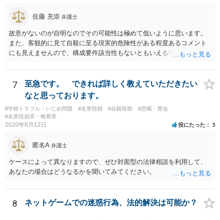
佐藤 充崇
弁護士
故意がないのが自明なのでその可能性は極めて低いように思います。
また、客観的に見て自殺に至る現実的危険性がある程度あるコメント
にも見えませんので、構成要件該当性もないともいえる可能性は高い
と思います。
7
至急です。 できれば詳しく教えていただきたい
なと思っております。
#学校トラブル・いじめ問題
#名誉毀損
#自殺幇助
#恐喝・脅迫
#名誉毀損罪・侮辱罪
2020年8月12日
役にたった
3
匿名A
弁護士
ケースによって異なりますので、ぜひ対面型の法律相談を利用して、
あなたの場合はどうなるかを聞いてみてください。
8
ネットゲームでの迷惑行為、法的解決は可能か？