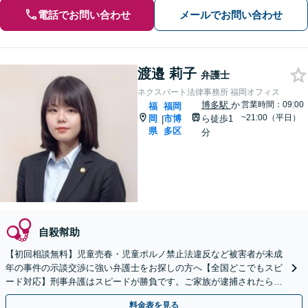
電話でお問い合わせ
メールでお問い合わせ
渡邉 莉子
弁護士
ネクスパート法律事務所 福岡オフィス
博多駅
か
営業時間：09:00
福
福岡
~21:00（平日）
岡
市博
ら徒歩1
|
県
多区
分
自殺幇助
【初回相談無料】児童売春・児童ポルノ禁止法違反など被害者が未成
年の事件の示談交渉に強い弁護士をお探しの方へ【全国どこでもスピ
ード対応】刑事弁護はスピードが勝負です。ご家族が逮捕されたら一
刻も早くご相談ください【24時間365日相談受付】
料金表を見る