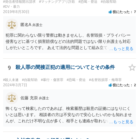
#発信者情報開示請求
#マッチングアプリ詐欺
#恐喝・脅迫
#自殺幇助
#DV・暴力
2019年8月30日
役にたった
7
匿名A
弁護士
犯罪に関わらない限り警察は動きませんし、名誉毀損・プライバシー
侵害などに基づく損害賠償などの法的問題ではない限り弁護士も対応
しがたいところです。 あえて法的な問題として組み立てれば、迷惑な
画像を送られたことによる精神的苦痛に対して慰謝料を求めることも
考えられますが、発信者情報開示などで加害者の住所氏名を特定する
には最低でも３０万円以上の弁護士費用は必要になってくるかと思い
9
殺人罪の間接正犯の適用についてとその条件
ます。ゲームではなく弁護士に課金しても、さほど面白くないのでは
ないですか。 逆に費用の点からして、加害者が訴訟を考えているとか
#殺人未遂
#自殺幇助
#暴行・傷害罪
#恐喝・脅迫
#名誉毀損罪・侮辱罪
の話も、かなりの高確率でマユツバかなと思います。ゲーム内の結婚
2024年3月7日
役にたった
2
詐欺？とか、そんな依頼を引き受ける弁護士はいるだろうかと。 ただ
し、うっかり「ﾀﾋね」とか書き込むと、自殺教唆罪が成立する可能性
佐藤 充崇
弁護士
がありますので気をつけてください。無視と運営への通報が現実的な
怖くなって検索したのであれば、検索履歴は殺意の証拠にはなりにく
対応でしょう。
いとは思います。 相談者の方は不安なので安心したいのかも知れませ
んが、これだけ不明な点が多く、相手とも連絡が取れないとなると、
多分相談者の方が安心する結論は出せないでしょう。気持ちはお察し
しますが・・・ それでもどうしても気になるようなら、弁護士に予約