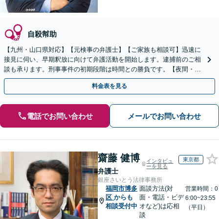
自殺幇助
【九州・山口県対応】【元検事の弁護士】【ご家族も相談可】迅速に
接見に伺い、早期釈放に向けて弁護活動を開始します。逮捕前のご相
談も承ります。刑事事件の初期段階は時間との勝負です。【夜間・休
日対応】【完全個室】【天神駅3分】
料金表を見る
電話でお問い合わせ
メールでお問い合わせ
齋藤 健博
東京都
インタビュ
ーを見る
弁護士
銀座さいとう法律事務所
福岡市博多
面談方法(対
営業時間：0
区
からも
面・電話・ビデ
6:00~23:55
相談受付中
オなど)は応相
（平日）
談