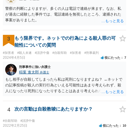
警察の判断によりますが、多くの人は電話で連絡が来ます。なお、私
が過去に経験した事件では、電話連絡を無視したところ、逮捕された
事案がありました。
3
もう限界です。ネットでの行為による殺人罪の可
能性についての質問
#加害者
#殺人未遂
#誹謗中傷
#自殺幇助
#加害者
#刑事裁判
2024年4月5日
役にたった
7
刑事事件に強い弁護士
稲葉 進太郎
弁護士
もし相手が自殺してしまったら私は死刑になりますよね？ →ネットで
の記事投稿が殺人の実行行為といえる可能性はあまり考えられず、殺
人になったり死刑になったりすることはあまり考えられないように思
います。
4
次の言動は自殺教唆にあたりますか？
#自殺幇助
#誹謗中傷
2022年2月25日
役にたった
10