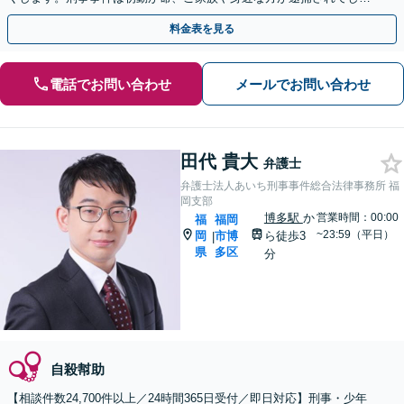
ったら一刻も早くお電話ください。
料金表を見る
電話でお問い合わせ
メールでお問い合わせ
田代 貴大
弁護士
弁護士法人あいち刑事事件総合法律事務所 福
岡支部
博多駅
か
営業時間：00:00
福
福岡
~23:59（平日）
岡
市博
ら徒歩3
|
県
多区
分
自殺幇助
【相談件数24,700件以上／24時間365日受付／即日対応】刑事・少年