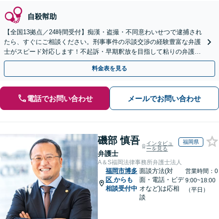
自殺幇助
【全国13拠点／24時間受付】痴漢・盗撮・不同意わいせつで逮捕され
たら、すぐにご相談ください。刑事事件の示談交渉の経験豊富な弁護
士がスピード対応します！不起訴・早期釈放を目指して粘りの弁護活
動を行います。
料金表を見る
電話でお問い合わせ
メールでお問い合わせ
磯部 慎吾
福岡県
インタビュ
ーを見る
弁護士
A＆S福岡法律事務所弁護士法人
福岡市博多
面談方法(対
営業時間：0
区
からも
面・電話・ビデ
9:00~18:00
相談受付中
オなど)は応相
（平日）
談