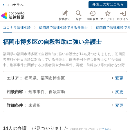
弁護士の方はこちら
ココナラへ
投稿する
探す
閲覧履歴
マイリスト
ログイン
ココナラ法律相談
福岡県で法律相談できる弁護士
福岡市で法律相談で
福岡市博多区の自殺幇助に強い弁護士
福岡県の福岡市博多区で自殺幇助に強い弁護士が14名見つかりました。初回面
談無料や休日面談に対応している弁護士、解決事例を持つ弁護士なども掲載
中。刑事事件に関係する加害者側や少年事件、再犯・前科あり等の細かな分野
での絞り込み検索もでき便利です。特に.の澁谷 和利弁護士やネクスパート法律
事務所 福岡オフィスの渡邉 莉子弁護士、ネクスパート法律事務所 福岡オフィ
エリア
福岡県、福岡市博多区
変更
スの平田 笙太弁護士のプロフィール情報や弁護士費用、強みなどが注目されて
います。『福岡市博多区で土日や夜間に発生した自殺幇助のトラブルを今すぐ
相談内容
刑事事件、自殺幇助
変更
に弁護士に相談したい』『自殺幇助のトラブル解決の実績豊富な近くの弁護士
を検索したい』『初回相談無料で自殺幇助を法律相談できる福岡市博多区内の
弁護士に相談予約したい』などでお困りの相談者さんにおすすめです。
詳細条件
未選択
変更
14
人の弁護士が見つかりました
(検索結果について詳しくは
こちら
)