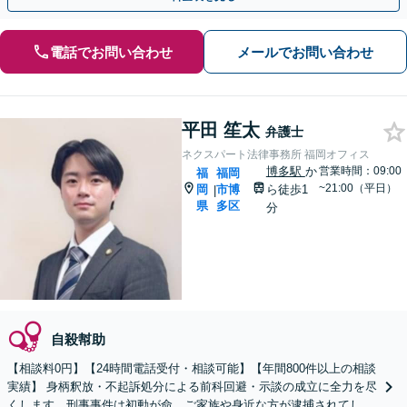
電話でお問い合わせ
メールでお問い合わせ
平田 笙太
弁護士
ネクスパート法律事務所 福岡オフィス
博多駅
か
営業時間：09:00
福
福岡
~21:00（平日）
岡
市博
ら徒歩1
|
県
多区
分
自殺幇助
【相談料0円】【24時間電話受付・相談可能】【年間800件以上の相談
実績】 身柄釈放・不起訴処分による前科回避・示談の成立に全力を尽
くします。刑事事件は初動が命、ご家族や身近な方が逮捕されてしま