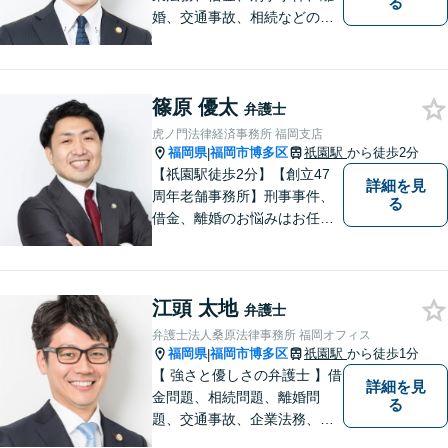
る
婚、交通事故、相続などのご
相談を承っております。まず
はお気軽にご相談ください。
チーム体制による迅速で最適
篠原 優太
なリーガルサービスを提供い
弁護士
たします。
虎ノ門法律経済事務所 福岡支店
福岡県
福岡市博多区
祇園駅
から徒歩2分
|
【祇園駅徒歩2分】【創立47
詳細を見
周年老舗事務所】刑事事件、
る
借金、離婚のお悩みはお任せ
ください。全国に支店のある
歴史と信頼の事務所です。圧
倒的なノウハウと、真摯な情
江頭 太地
熱を持って、難しい案件も諦
弁護士
めずに解決を目指します。
弁護士法人桑原法律事務所 福岡オフィス
【他士業連携】
福岡県
福岡市博多区
祇園駅
から徒歩1分
|
【 強さと優しさの弁護士 】借
詳細を見
金問題、相続問題、離婚問
る
題、交通事故、企業法務、刑
事事件などのご相談を承って