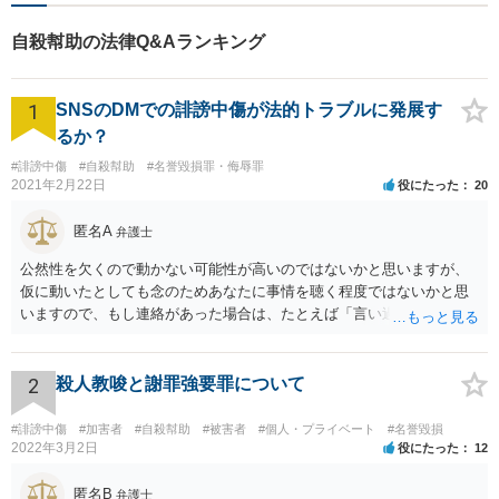
自殺幇助の法律Q&Aランキング
1
SNSのDMでの誹謗中傷が法的トラブルに発展す
るか？
#誹謗中傷
#自殺幇助
#名誉毀損罪・侮辱罪
2021年2月22日
役にたった
20
匿名A
弁護士
公然性を欠くので動かない可能性が高いのではないかと思いますが、
仮に動いたとしても念のためあなたに事情を聴く程度ではないかと思
いますので、もし連絡があった場合は、たとえば「言い過ぎた部分が
あり反省しており、相手にも謝ったが、非公開のダイレクトメッセー
ジでのやりとりなので、公然性がないことが明らかなので、名誉毀損
や侮辱には当たらないと考えているが、相手は何らかの理由で公然性
2
殺人教唆と謝罪強要罪について
があると言っているのか」と反省の意を示しつつ、なぜ警察が連絡し
てきたのか尋ねることが考えられます。
#誹謗中傷
#加害者
#自殺幇助
#被害者
#個人・プライベート
#名誉毀損
2022年3月2日
役にたった
12
匿名B
弁護士