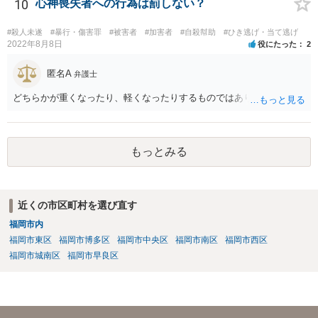
取って相談すべきです。 正直、今後こういうことをしないよう気を付
10
心神喪失者への行為は罰しない？
けて、あとは警察が来たり民事訴訟の訴状等が家に届いたらその時考
えるしかないように思います。
#殺人未遂
#暴行・傷害罪
#被害者
#加害者
#自殺幇助
#ひき逃げ・当て逃げ
2022年8月8日
役にたった
2
匿名A
弁護士
どちらかが重くなったり、軽くなったりするものではありません。
もっとみる
近くの市区町村を選び直す
福岡市内
福岡市東区
福岡市博多区
福岡市中央区
福岡市南区
福岡市西区
福岡市城南区
福岡市早良区