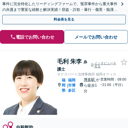
事件に完全特化したリーディングファームで、冤罪事件から重大事件
の弁護まで豊富な経験と解決実績！窃盗・詐欺・暴行・傷害・痴漢・
盗撮・薬物犯罪など幅広い分野に対応可能です！
料金表を見る
電話でお問い合わせ
メールでお問い合わせ
毛利 朱李
弁
インタビューを
見る
護士
ネクスパート法律事務所 福岡オフィス
博多駅
か
営業時間：09:00
福
福岡
~21:00（平日）
岡
市博
ら徒歩1
|
県
多区
分
自殺幇助