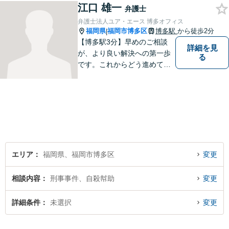
江口 雄一
弁護士
弁護士法人ユア・エース 博多オフィス
福岡県
福岡市博多区
博多駅
から徒歩2分
|
【博多駅3分】早めのご相談
詳細を見
が、より良い解決への第一歩
る
です。これからどう進めてい
くのが一番よいか、最適な道
筋を一緒に考えていきます。
どんな些細なことでも構いま
せんので、遠慮なくご相談く
ださい。【分割払い利用可】
【電話・メール面談可】
エリア
福岡県、福岡市博多区
変更
相談内容
刑事事件、自殺幇助
変更
詳細条件
未選択
変更