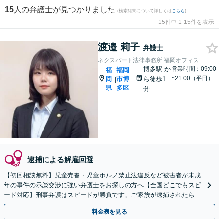
15
人の弁護士が見つかりました
(検索結果について詳しくは
こちら
)
15件中 1-15件を表示
渡邉 莉子
弁護士
ネクスパート法律事務所 福岡オフィス
博多駅
か
営業時間：09:00
福
福岡
~21:00（平日）
岡
市博
ら徒歩1
|
県
多区
分
逮捕による解雇回避
【初回相談無料】児童売春・児童ポルノ禁止法違反など被害者が未成
年の事件の示談交渉に強い弁護士をお探しの方へ【全国どこでもスピ
ード対応】刑事弁護はスピードが勝負です。ご家族が逮捕されたら一
刻も早くご相談ください【24時間365日相談受付】
料金表を見る