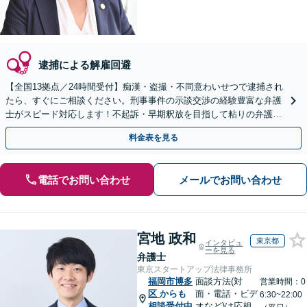
逮捕による解雇回避
【全国13拠点／24時間受付】痴漢・盗撮・不同意わいせつで逮捕され
たら、すぐにご相談ください。刑事事件の示談交渉の経験豊富な弁護
士がスピード対応します！不起訴・早期釈放を目指して粘りの弁護活
動を行います。
料金表を見る
電話でお問い合わせ
メールでお問い合わせ
宮地 政和
東京都
インタビュ
ーを見る
弁護士
東京スタートアップ法律事務所
福岡市博多
面談方法(対
営業時間：0
区
からも
面・電話・ビデ
6:30~22:00
相談受付中
オなど)は応相