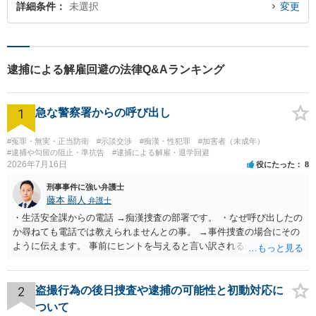
詳細条件
未選択
変更
逮捕による解雇回避の法律Q&Aランキング
1
急な警察署からの呼び出し
#冤罪・無実・正当防衛
#示談交渉
#痴漢・性犯罪
#加害者（未成年）
#逮捕や勾留の阻止・準抗告
#逮捕による解雇・退学回避
2026年7月16日
役にたった
8
刑事事件に強い弁護士
藤本 顯人
弁護士
・生活安全課からの電話 →痴漢捜査の部署です。 ・なぜ呼び出したの
か尋ねても電話では教えられませんとの事。 →事件捜査の場合にその
ように伝えます。 事前にヒントを与えると言い訳されるからです。 ・
満員電車の中でかなり女性と密着してしまった可能性があるとの心当
たり →やはり痴漢として疑われているのでは。 そもそも痴漢をやって
ないのであれば、何も疑われる筋合いは無いわけですし狼狽える必要
2
盗撮行為の後日捜査や逮捕の可能性と初動対応に
はないですね。
ついて