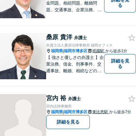
金問題、相続問題、離婚問
る
題、交通事故、企業法務、刑
事事件などのご相談を承って
おります。まずはお気軽にご
相談ください。チーム体制に
桑原 貴洋
よる迅速で最適なリーガルサ
弁護士
ービスを提供いたします。
弁護士法人桑原法律事務所 福岡オフィス
福岡県
福岡市博多区
祇園駅
から徒歩1分
|
【 強さと優しさの弁護士 】企
詳細を見
業法務、借金、刑事事件、交
る
通事故、離婚、相続などのご
相談を承っております。まず
はお気軽にご相談ください。
チーム体制による迅速で最適
宮内 裕
なリーガルサービスを提供い
弁護士
たします。
宮内法律事務所
福岡県
福岡市博多区
東比恵駅
から徒歩7分
|
詳細を見る