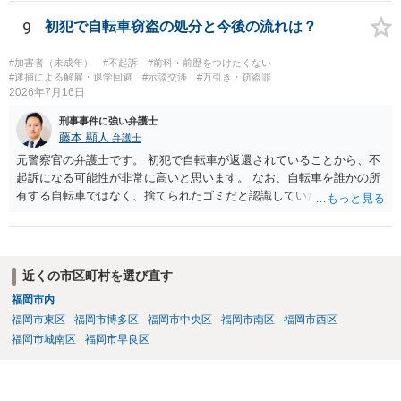
談しておく などが考えられます。
9
初犯で自転車窃盗の処分と今後の流れは？
#加害者（未成年）
#不起訴
#前科・前歴をつけたくない
#逮捕による解雇・退学回避
#示談交渉
#万引き・窃盗罪
2026年7月16日
刑事事件に強い弁護士
藤本 顯人
弁護士
元警察官の弁護士です。 初犯で自転車が返還されていることから、不
起訴になる可能性が非常に高いと思います。 なお、自転車を誰かの所
有する自転車ではなく、捨てられたゴミだと認識していた場合には占
有離脱物横領の故意もないので、処罰されない可能性もあります。
近くの市区町村を選び直す
福岡市内
福岡市東区
福岡市博多区
福岡市中央区
福岡市南区
福岡市西区
福岡市城南区
福岡市早良区