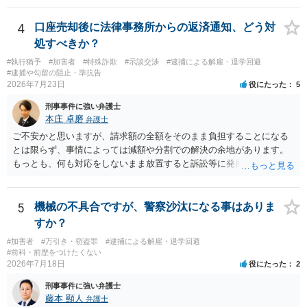
ポルノ画像の陳列者の関連先として、任意で取調を受けた人はいま
す。 snsのサーバー凍結の具体的理由はわかりませんが、児童ポルノ
4
口座売却後に法律事務所からの返済通知、どう対
であれば、日本警察に連絡されて、日本の刑罰法規に触れる点があれ
処すべきか？
ば、捜査を受けることがあります。
#執行猶予
#加害者
#特殊詐欺
#示談交渉
#逮捕による解雇・退学回避
#逮捕や勾留の阻止・準抗告
2026年7月23日
役にたった
5
刑事事件に強い弁護士
本庄 卓磨
弁護士
ご不安かと思いますが、請求額の全額をそのまま負担することになる
とは限らず、事情によっては減額や分割での解決の余地があります。
もっとも、何も対応をしないまま放置すると訴訟等に発展してしまう
可能性がありますので、お早めに弁護士にご相談されることをおすす
めします。
5
機械の不具合ですが、警察沙汰になる事はありま
すか？
#加害者
#万引き・窃盗罪
#逮捕による解雇・退学回避
#前科・前歴をつけたくない
2026年7月18日
役にたった
2
刑事事件に強い弁護士
藤本 顯人
弁護士