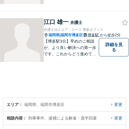
江口 雄一
弁護士
弁護士法人ユア・エース 博多オフィス
福岡県
福岡市博多区
博多駅
から徒歩2分
|
【博多駅3分】早めのご相談
詳細を見
が、より良い解決への第一歩
る
です。これからどう進めてい
くのが一番よいか、最適な道
筋を一緒に考えていきます。
どんな些細なことでも構いま
せんので、遠慮なくご相談く
ださい。【分割払い利用可】
【電話・メール面談可】
エリア
福岡県、福岡市博多区
変更
相談内容
刑事事件、逮捕による解雇・退学回避
変更