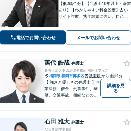
【祇園駅1分】【弁護士10年以上・著書
あり】【わかりやすい料金設定】占い
サイト詐欺、熟年離婚に強い。自己破
産や自宅を残す債務整理にも対応。丁
寧なアドバイスに定評あり。出会い系
詐欺、刑事事件（博多警察署まで徒歩5
電話でお問い合わせ
メールでお問い合わせ
分）や相続にも対応。
萬代 皓哉
弁護士
弁護士法人桑原法律事務所 福岡オフィス
福岡県
福岡市博多区
祇園駅
から徒歩1分
|
【 強さと優しさの弁護士 】企
詳細を見
業法務、借金、刑事事件、離
る
婚、交通事故、相続などのご
相談を承っております。まず
はお気軽にご相談ください。
チーム体制による迅速で最適
石田 雅大
なリーガルサービスを提供い
弁護士
たします。
だるま法律事務所