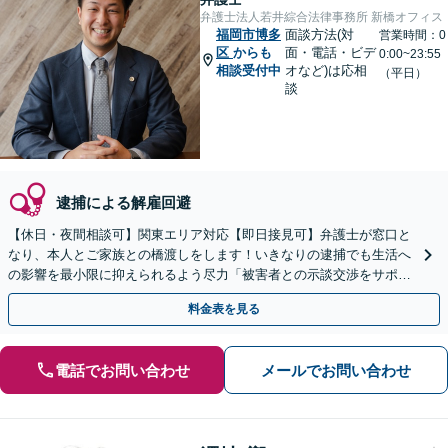
弁護士法人若井綜合法律事務所 新橋オフィス
福岡市博多
面談方法(対
営業時間：0
区
からも
面・電話・ビデ
0:00~23:55
相談受付中
オなど)は応相
（平日）
談
逮捕による解雇回避
【休日・夜間相談可】関東エリア対応【即日接見可】弁護士が窓口と
なり、本人とご家族との橋渡しをします！いきなりの逮捕でも生活へ
の影響を最小限に抑えられるよう尽力「被害者との示談交渉をサポー
ト」「任意取調べにも対応」
料金表を見る
電話でお問い合わせ
メールでお問い合わせ