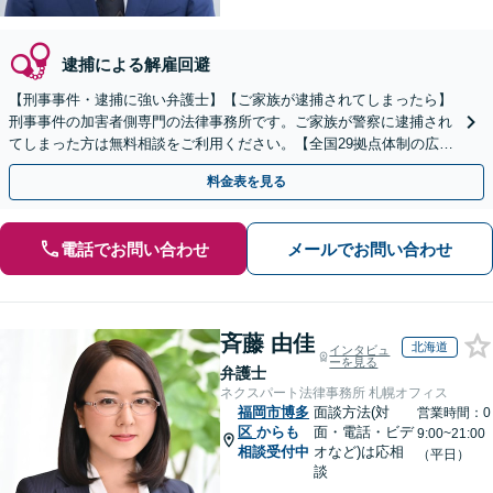
逮捕による解雇回避
【刑事事件・逮捕に強い弁護士】【ご家族が逮捕されてしまったら】
刑事事件の加害者側専門の法律事務所です。ご家族が警察に逮捕され
てしまった方は無料相談をご利用ください。【全国29拠点体制の広域
対応】【弁護士待機中/当日中の電話相談可(予約制)】
料金表を見る
電話でお問い合わせ
メールでお問い合わせ
斉藤 由佳
北海道
インタビュ
ーを見る
弁護士
ネクスパート法律事務所 札幌オフィス
福岡市博多
面談方法(対
営業時間：0
区
からも
面・電話・ビデ
9:00~21:00
相談受付中
オなど)は応相
（平日）
談