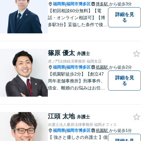
福岡県
福岡市博多区
博多駅
から徒歩3分
|
【初回相談60分無料】【電
詳細を見
話・オンライン相談可】【博
る
多駅3分】妥協した条件で後悔
しないためには、早い段階で
の整理が重要です。 丁寧にお
話をお伺いし、状況に応じた
篠原 優太
現実的な解決策をご提案いた
弁護士
しますので、まずはお気軽に
虎ノ門法律経済事務所 福岡支店
ご相談ください。
福岡県
福岡市博多区
祇園駅
から徒歩2分
|
【祇園駅徒歩2分】【創立47
詳細を見
周年老舗事務所】刑事事件、
る
借金、離婚のお悩みはお任せ
ください。全国に支店のある
歴史と信頼の事務所です。圧
倒的なノウハウと、真摯な情
江頭 太地
熱を持って、難しい案件も諦
弁護士
めずに解決を目指します。
弁護士法人桑原法律事務所 福岡オフィス
【他士業連携】
福岡県
福岡市博多区
祇園駅
から徒歩1分
|
【 強さと優しさの弁護士 】借
詳細を見