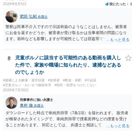
2026年8月5日
役にたった
1
肥田 弘昭
弁護士
警察は民事不介入ですので示談斡旋のようなことはしません。被害者
にお金を返すかどうか、被害者が受け取るかは当事者間の問題になり
ます。前科なども影響しますが可能性としては窃盗罪ですので、逮捕
勾留や略式起訴などの可能性もあります。ご参考にしてください。
8
児童ポルノに該当する可能性のある動画を購入し
た件で、家族や職場に知られたり、逮捕などある
のでしょうか
#逮捕による解雇・退学回避
#加害者
#釈放・保釈
#不起訴
#児童ポルノ・わいせつ物頒布等
#前科・前歴をつけたくない
2026年7月30日
刑事事件に強い弁護士
奥村 徹
弁護士
ダウンロードした時点で単純所持罪（7条1項）を疑われます。 販売者
が検挙されたタイミングで、単純所持罪で捜索差押などの捜査を受け
ることがあります。 対応としては、 弁護士と相談して、 児童ポルノ
と知らなかったという弁解を厚くした書面を作成してもらい 警察に相