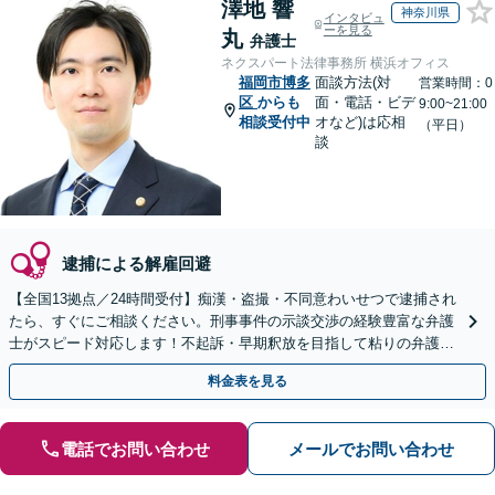
澤地 響
神奈川県
インタビュ
ーを見る
丸
弁護士
ネクスパート法律事務所 横浜オフィス
福岡市博多
面談方法(対
営業時間：0
区
からも
面・電話・ビデ
9:00~21:00
相談受付中
オなど)は応相
（平日）
談
逮捕による解雇回避
【全国13拠点／24時間受付】痴漢・盗撮・不同意わいせつで逮捕され
たら、すぐにご相談ください。刑事事件の示談交渉の経験豊富な弁護
士がスピード対応します！不起訴・早期釈放を目指して粘りの弁護活
動を行います。
料金表を見る
電話でお問い合わせ
メールでお問い合わせ