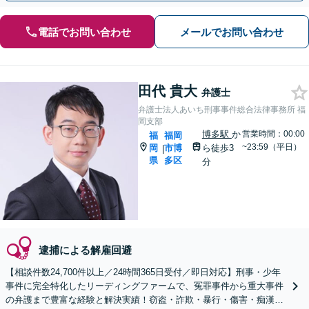
電話でお問い合わせ
メールでお問い合わせ
田代 貴大
弁護士
弁護士法人あいち刑事事件総合法律事務所 福
岡支部
博多駅
か
営業時間：00:00
福
福岡
~23:59（平日）
岡
市博
ら徒歩3
|
県
多区
分
逮捕による解雇回避
【相談件数24,700件以上／24時間365日受付／即日対応】刑事・少年
事件に完全特化したリーディングファームで、冤罪事件から重大事件
の弁護まで豊富な経験と解決実績！窃盗・詐欺・暴行・傷害・痴漢・