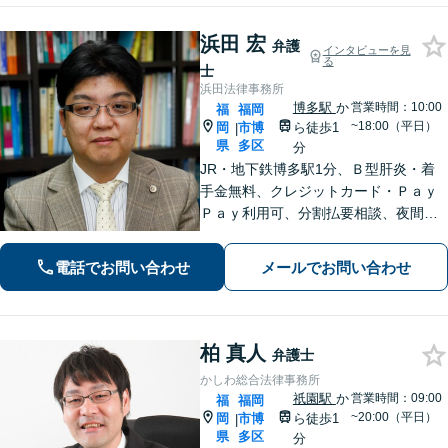
浜田 宏
弁護
インタビューを見
る
士
浜田法律事務所
博多駅
か
営業時間：10:00
福
福岡
~18:00（平日）
岡
市博
ら徒歩1
|
県
多区
分
JR・地下鉄博多駅1分、Ｂ型肝炎・着
手金無料、クレジットカード・Ｐａｙ
Ｐａｙ利用可、分割払要相談、夜間・
休日相談可（要事前予約）、弁護士歴2
1年。インターネット問題、医療、離
電話でお問い合わせ
メールでお問い合わせ
婚、相続、後見、交通事故、借金、労
働、民事全般取扱い
柏 真人
弁護士
かしわ総合法律事務所
祇園駅
か
営業時間：09:00
福
福岡
~20:00（平日）
岡
市博
ら徒歩1
|
県
多区
分