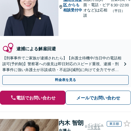
区
からも
面・電話・ビデ
6:30~22:00
相談受付中
オなど)は応相
（平日）
談
逮捕による解雇回避
【刑事事件でご家族が逮捕されたら】【弁護士待機中/当日中の電話相
談可(予約制)】警察署への接見は即日対応のスピード重視、逮捕・刑
事事件に強い弁護士が示談成功・不起訴(減刑)に向けて全力でサポー
トします。【加害者側の相談専門】
料金表を見る
電話でお問い合わせ
メールでお問い合わせ
内木 智朗
東京都
インタビュ
ーを見る
弁護士