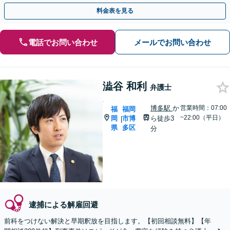
盗撮・薬物犯罪など幅広い分野に対応可能です！
料金表を見る
電話でお問い合わせ
メールでお問い合わせ
澁谷 和利
弁護士
.
博多駅
か
営業時間：07:00
福
福岡
~22:00（平日）
岡
市博
ら徒歩3
|
県
多区
分
逮捕による解雇回避
前科をつけない解決と早期釈放を目指します。【初回相談無料】【年