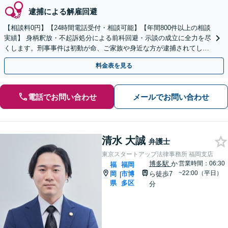
逮捕による解雇回避
【相談料0円】【24時間電話受付・相談可能】【年間800件以上の相談
実績】 身柄釈放・不起訴処分による前科回避・示談の成立に全力を尽
くします。刑事事件は初動が命、ご家族や身近な方が逮捕されてしま
ったら一刻も早くお電話ください。
料金表を見る
電話でお問い合わせ
メールでお問い合わせ
清水 大誠
弁護士
東京スタートアップ法律事務所 福岡支店
博多駅
か
営業時間：06:30
福
福岡
~22:00（平日）
岡
市博
ら徒歩7
|
県
多区
分