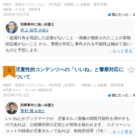
#前科・前歴をつけたくない
#不起訴
#逮捕による解雇・退学回避
#盗撮・のぞき
#加害者
2026年7月27日
役にたった
2
刑事事件に強い弁護士
井上 祐司
弁護士
・盗撮行為を現認した証拠がないこと ・画像が撮影されたことの客観
的証拠がないこと から、警察が対応し事件される可能性は極めて低い
ものと予想します。
3
児童性的コンテンツへの「いいね」と警察対応に
ついて
#前科・前歴をつけたくない
#加害者（未成年）
#逮捕による解雇・退学回避
#児童ポルノ・わいせつ物頒布等
2026年7月11日
役にたった
8
刑事事件に強い弁護士
奥村 徹
弁護士
いいねとかブックマークが、児童ポルノ画像の閲覧可能性を増やすも
のであれば、公然陳列罪の正犯とか幇助を疑われます。 スクリーンシ
ョットや録画が児童ポルノであれば、単純所持罪（7条1項）になりま
す。 いいね・ブックマークが犯罪になるかは微妙ですが、もとの児童