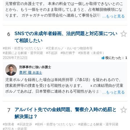
元警察官の弁護士です。 本来の料金では一個しか取得できないとのこ
とから、もう一個をそのまま取得してしまうと、占有離脱物横領にな
ります。 ガチャガチャの管理会社へ連絡して事情を説明して一個返還
するか、一回分の追加料金を支払って取得するのが良いと思います。
あるいは管理会社がお金は不要かつ返還不要との申し出があれば取得
しても問題ありません。
6
SNSでの未成年者録画、法的問題と対応策につい
て相談したい
#前科・前歴をつけたくない
#児童ポルノ・わいせつ物頒布等
#逮捕による解雇・退学回避
#不起訴
#執行猶予
#加害者（未成年）
2026年7月12日
役にたった
1
刑事事件に強い弁護士
奥村 徹
弁護士
児童ポルノを録画した場合は単純所持罪（7条1項）を疑われるので、
捜索差押等の捜査を受ける可能性があります。 ｘの凍結理由が児童
ポルノであれば、日本警察に連絡される可能性があります。 対応と
しては、犯罪を疑われるので、弁護士に相談した上で、画像を消去す
るなり、警察に相談するなり、検討してください
7
アルバイト先での金銭問題、警察介入時の処罰と
解決策は？
#加害者
#示談交渉
#前科・前歴をつけたくない
#逮捕による解雇・退学回避
#万引き・窃盗罪