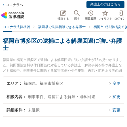
弁護士の方はこちら
ココナラへ
投稿する
探す
閲覧履歴
マイリスト
ログイン
ココナラ法律相談
福岡県で法律相談できる弁護士
福岡市で法律相談で
福岡市博多区の逮捕による解雇回避に強い弁護
士
福岡県の福岡市博多区で逮捕による解雇回避に強い弁護士が15名見つかりまし
た。初回面談無料や休日面談に対応している弁護士、解決事例を持つ弁護士な
ども掲載中。刑事事件に関係する加害者側や少年犯罪、再犯・前科あり等の細
かな分野での絞り込み検索もでき便利です。特にネクスパート法律事務所 福岡
オフィスの渡邉 莉子弁護士や弁護士法人あいち刑事事件総合法律事務所 福岡支
エリア
福岡県、福岡市博多区
変更
部の田代 貴大弁護士、.の澁谷 和利弁護士のプロフィール情報や弁護士費用、
強みなどが注目されています。『福岡市博多区で土日や夜間に発生した逮捕に
相談内容
刑事事件、逮捕による解雇・退学回避
変更
よる解雇回避のトラブルを今すぐに弁護士に相談したい』『逮捕による解雇回
避のトラブル解決の実績豊富な近くの弁護士を検索したい』『初回相談無料で
逮捕による解雇回避を法律相談できる福岡市博多区内の弁護士に相談予約した
詳細条件
未選択
変更
い』などでお困りの相談者さんにおすすめです。