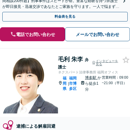
間相談200件超】刑事事件はスピードが命。豊富な経験を持つ弁護士
が即日接見・迅速交渉であなたとご家族を守ります。一人で悩まず今
すぐご相談ください【英語対応可能】
料金表を見る
電話でお問い合わせ
メールでお問い合わせ
毛利 朱李
弁
インタビューを
見る
護士
ネクスパート法律事務所 福岡オフィス
博多駅
か
営業時間：09:00
福
福岡
~21:00（平日）
岡
市博
ら徒歩1
|
県
多区
分
逮捕による解雇回避