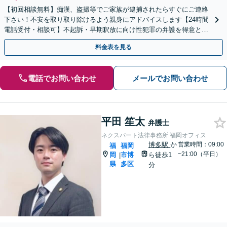
【初回相談無料】痴漢、盗撮等でご家族が逮捕されたらすぐにご連絡
下さい！不安を取り取り除けるよう親身にアドバイスします【24時間
電話受付・相談可】不起訴・早期釈放に向け性犯罪の弁護を得意とす
る経験豊富な弁護士がスピード対応！【最短即日対応可】
料金表を見る
電話でお問い合わせ
メールでお問い合わせ
平田 笙太
弁護士
ネクスパート法律事務所 福岡オフィス
博多駅
か
営業時間：09:00
福
福岡
~21:00（平日）
岡
市博
ら徒歩1
|
県
多区
分