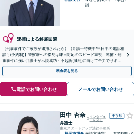
（平日）
談
逮捕による解雇回避
【刑事事件でご家族が逮捕されたら】【弁護士待機中/当日中の電話相
談可(予約制)】警察署への接見は即日対応のスピード重視、逮捕・刑
事事件に強い弁護士が示談成功・不起訴(減刑)に向けて全力でサポー
トします。【加害者側の相談専門】
料金表を見る
電話でお問い合わせ
メールでお問い合わせ
田中 杏奈
東京都
インタビュ
ーを見る
弁護士
東京スタートアップ法律事務所
福岡市博多
面談方法(対
営業時間：0