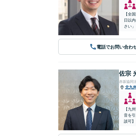
【全国
日以内
さい」
電話でお問い合わ
佐宗 
赤坂協同
北九
【九州
音を引
談可】