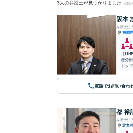
3
人の弁護士が見つかりました
(検索結
阪本 
弁護士法
福岡
【LI
産分割
トップ
電話でお問い合わ
都 裕
弁護士法
北九