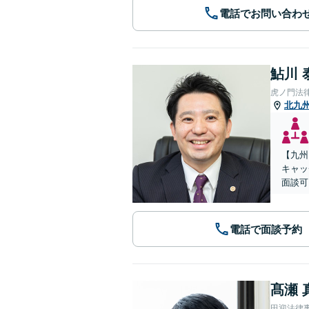
電話でお問い合わ
鮎川 
虎ノ門法
北九
【九州
キャッ
面談可
電話で面談予約
髙瀬 
田迎法律