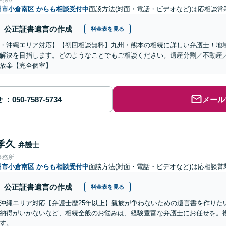
州市小倉南区
からも相談受付中
面談方法(対面・電話・ビデオなど)は応相談
営
公正証書遺言の作成
料金表を見る
・沖縄エリア対応】【初回相談無料】九州・熊本の相続に詳しい弁護士！地
解決を目指します。どのようなことでもご相談ください。遺産分割／不動産
放棄【完全個室】
せ
メール
孝久
弁護士
事務所
州市小倉南区
からも相談受付中
面談方法(対面・電話・ビデオなど)は応相談
営
公正証書遺言の作成
料金表を見る
沖縄エリア対応【弁護士歴25年以上】親族が争わないための遺言書を作りた
納得がいかないなど、相続全般のお悩みは、経験豊富な弁護士にお任せを。
す。