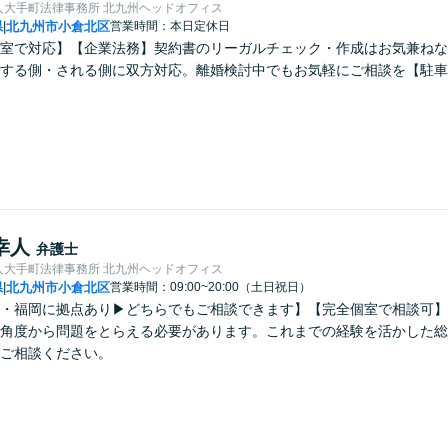
人大手町法律事務所 北九州ヘッドオフィス
県
北九州市小倉北区
営業時間：本日定休日
|
室で対応】【企業法務】契約書のリーガルチェック・作成はお気兼ねな
する側・される側に双方対応。離婚検討中でもお気軽にご相談を【駐車
幸人
弁護士
人大手町法律事務所 北九州ヘッドオフィス
県
北九州市小倉北区
営業時間：09:00~20:00（土日祝日）
|
・福岡に拠点あり▶どちらでもご相談できます】【完全個室で相談可】
角度から問題をとらえる必要があります。これまでの経験を活かした総
ご相談ください。