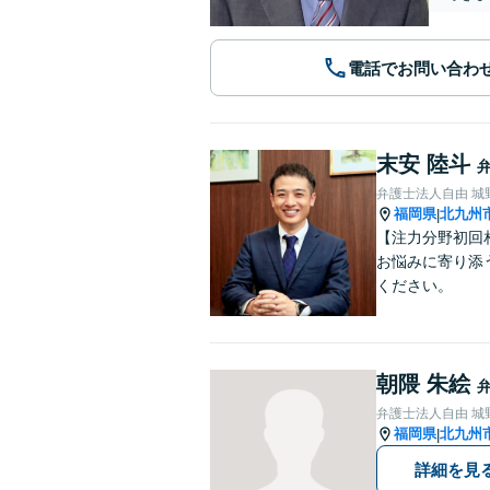
電話でお問い合わ
末安 陸斗
弁護士法人自由 城
福岡県
北九州
|
【注力分野初回
お悩みに寄り添
ください。
朝隈 朱絵
弁護士法人自由 城
福岡県
北九州
|
詳細を見