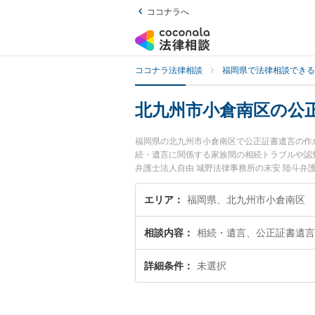
ココナラへ
ココナラ法律相談
福岡県で法律相談できる
北九州市小倉南区の公
福岡県の北九州市小倉南区で公正証書遺言の作
続・遺言に関係する家族間の相続トラブルや認
弁護士法人自由 城野法律事務所の末安 陸斗弁
市小倉南区で土日や夜間に発生した公正証書遺
い』『初回相談無料で公正証書遺言の作成を法
エリア
福岡県、北九州市小倉南区
相談内容
相続・遺言、公正証書遺言
詳細条件
未選択