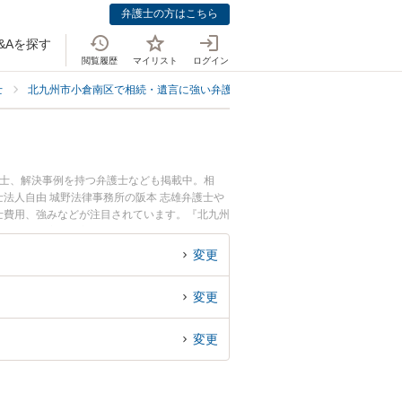
弁護士の方はこちら
&Aを探す
閲覧履歴
マイリスト
ログイン
士
北九州市小倉南区で相続・遺言に強い弁護士
北九州市小倉南区で公正証
護士、解決事例を持つ弁護士なども掲載中。相
法人自由 城野法律事務所の阪本 志雄弁護士や
護士費用、強みなどが注目されています。『北九州
ブル解決の実績豊富な近くの弁護士を検索した
者さんにおすすめです。
変更
変更
変更