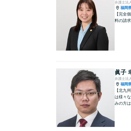
弁護士法
福岡
【完全個
料の請求
眞子 
弁護士法
福岡
【北九州
は様々な
みの方は