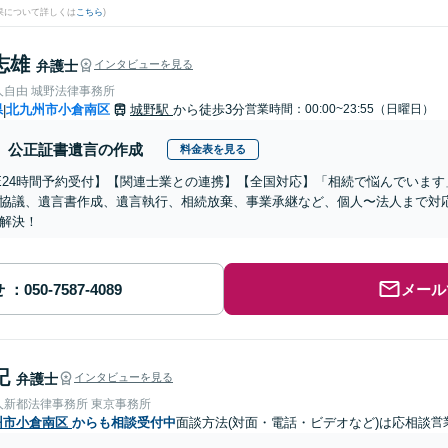
果について詳しくは
こちら
)
志雄
弁護士
インタビューを見る
人自由 城野法律事務所
県
北九州市小倉南区
城野駅
から徒歩3分
営業時間：00:00~23:55（日曜日）
|
公正証書遺言の作成
料金表を見る
NE24時間予約受付】【関連士業との連携】【全国対応】「相続で悩んでいます
協議、遺言書作成、遺言執行、相続放棄、事業承継など、個人〜法人まで対
解決！
せ
メール
記
弁護士
インタビューを見る
人新都法律事務所 東京事務所
州市小倉南区
からも相談受付中
面談方法(対面・電話・ビデオなど)は応相談
営