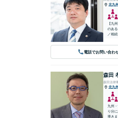
北九
【九州
のある
／相続
電話でお問い合わ
森田 
森田法律
北九
九州・
り分に
導きま