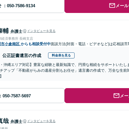
せ
メール
泰輔
弁護士
インタビューを見る
律経済事務所 長崎支店
州市小倉南区
からも相談受付中
面談方法(対面・電話・ビデオなど)は応相談
営
公正証書遺言の作成
料金表を見る
・沖縄エリア対応】豊富な経験と最新知識で、円滑な相続をサポートいたし
チアップ「不動産がらみの遺産分割もお任せ」遺言書の作成で、万全な生前
】
メー
真哉
弁護士
インタビューを見る
事務所