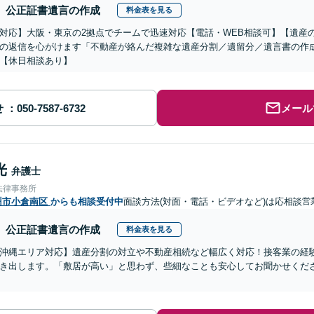
公正証書遺言の作成
料金表を見る
対応】大阪・東京の2拠点でチームで迅速対応【電話・WEB相談可】【遺産
の返信を心がけます「不動産が絡んだ複雑な遺産分割／遺留分／遺言書の作
【休日相談あり】
せ
メール
光
弁護士
法律事務所
州市小倉南区
からも相談受付中
面談方法(対面・電話・ビデオなど)は応相談
営
公正証書遺言の作成
料金表を見る
沖縄エリア対応】遺産分割の対立や不動産相続など幅広く対応！接客業の経
き出します。「敷居が高い」と思わず、些細なことも安心してお聞かせくだ