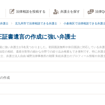
法律相談を投稿する
弁護士を探す
法律Q
弁護士
北九州市で法律相談できる弁護士
小倉南区で法律相談できる弁護
正証書遺言の作成に強い弁護士
成に強い弁護士が3名見つかりました。初回面談無料や休日面談に対応している弁
知症の相続、遺産分割等の細かな分野での絞り込み検索もでき便利です。特に弁護士
護士、弁護士法人自由 城野法律事務所の朝隈 朱絵弁護士のプロフィール情報や弁
言の作成のトラブルを今すぐに弁護士に相談したい』『公正証書遺言の作成のトラ
律相談できる北九州市小倉南区内の弁護士に相談予約したい』などでお困りの相談
の作成