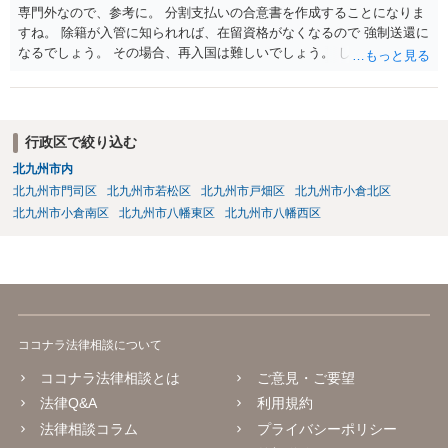
専門外なので、参考に。 分割支払いの合意書を作成することになりま
すね。 除籍が入管に知られれば、在留資格がなくなるので 強制送還に
なるでしょう。 その場合、再入国は難しいでしょう。 したがって、結
婚ビザに変更を考えているのでしょう。 ビザの変更も、除籍だと難し
いように思いますね。
行政区で絞り込む
北九州市内
北九州市門司区
北九州市若松区
北九州市戸畑区
北九州市小倉北区
北九州市小倉南区
北九州市八幡東区
北九州市八幡西区
ココナラ法律相談について
ココナラ法律相談とは
ご意見・ご要望
法律Q&A
利用規約
法律相談コラム
プライバシーポリシー