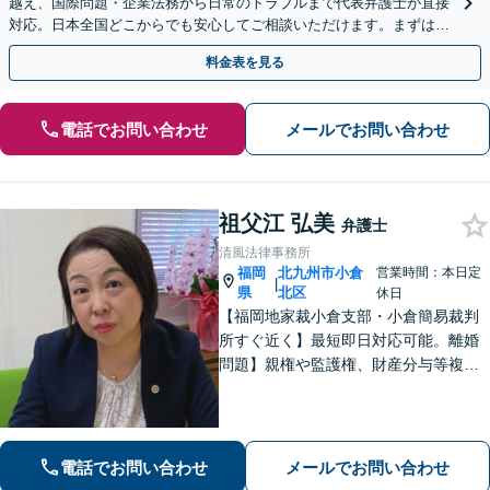
越え、国際問題・企業法務から日常のトラブルまで代表弁護士が直接
対応。日本全国どこからでも安心してご相談いただけます。まずは一
歩を踏み出してみませんか。【初回相談無料】
料金表を見る
電話でお問い合わせ
メールでお問い合わせ
祖父江 弘美
弁護士
清風法律事務所
福岡
北九州市小倉
営業時間：本日定
|
県
北区
休日
【福岡地家裁小倉支部・小倉簡易裁判
所すぐ近く】最短即日対応可能。離婚
問題】親権や監護権、財産分与等複雑
化する問題に解決後も見据えたアドバ
イス【相続・遺言】総合商社での社会
人経験や調停委員の経験で培った調整
力と交渉力を強みに円満な相続へ。
電話でお問い合わせ
メールでお問い合わせ