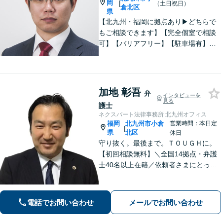
岡
|
（土日祝日）
倉北区
県
【北九州・福岡に拠点あり▶どちらで
もご相談できます】【完全個室で相談
可】【バリアフリー】【駐車場有】法
律問題は様々な角度から問題をとらえ
る必要があります。これまでの経験を
活かした総合力で課題解決をサポート
します。お悩みの方はご相談くださ
加地 彰吾
弁
インタビューを
い。
見る
護士
ネクスパート法律事務所 北九州オフィス
福岡
北九州市小倉
営業時間：本日定
|
県
北区
休日
守り抜く。最後まで。ＴＯＵＧＨに。
【初回相談無料】＼全国14拠点・弁護
士40名以上在籍／依頼者さまにとって
有利な解決になるよう、最後まで諦め
ずに闘います！借金問題/離婚・男女問
題/相続/交通事故/刑事事件など、ご相
電話でお問い合わせ
メールでお問い合わせ
談ください【夜間・休日対応】