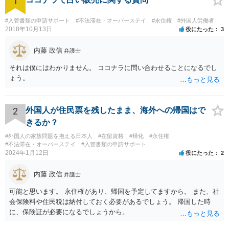
1
#入管書類の申請サポート
#不法滞在・オーバーステイ
#永住権
#外国人労働者
2018年10月13日
役にたった
3
内藤 政信
弁護士
それは僕にはわかりません。 ココナラに問い合わせることになるでし
ょう。
2
外国人が住民票を残したまま、海外への帰国はで
きるか？
#外国人の家族問題を抱える日本人
#在留資格
#帰化
#永住権
#不法滞在・オーバーステイ
#入管書類の申請サポート
2024年1月12日
役にたった
2
内藤 政信
弁護士
可能と思います。 永住権があり、帰国を予定してますから。 また、社
会保険料や住民税は納付しておく必要があるでしょう。 帰国した時
に、保険証が必要になるでしょうから。