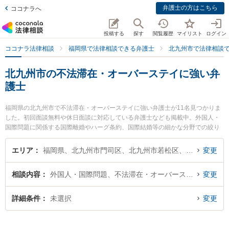
弁護士の方はこちら
ココナラへ
投稿する
探す
閲覧履歴
マイリスト
ログイン
ココナラ法律相談
福岡県で法律相談できる弁護士
北九州市で法律相談
北九州市の不法滞在・オーバーステイに強い弁
護士
福岡県の北九州市で不法滞在・オーバーステイに強い弁護士が11名見つかりま
した。初回面談無料や休日面談に対応している弁護士なども掲載中。外国人・
国際問題に関係する国際離婚やハーグ条約、国際結婚等の細かな分野での絞り
込み検索もでき便利です。特に清風法律事務所の祖父江 弘美弁護士や弁護士法
人ＯＮＥ 門司オフィスの田川 瞳弁護士、弁護士法人大手町法律事務所 北九州
エリア
福岡県、北九州市門司区、北九州市若松区、北九州市戸畑区、北九州市小倉北区、北九州市小倉南区、北九州市八幡東区、北九州市八幡西区
変更
ヘッドオフィスの眞子 幸人弁護士のプロフィール情報や弁護士費用、強みなど
が注目されています。『北九州市で土日や夜間に発生した不法滞在・オーバー
相談内容
外国人・国際問題、不法滞在・オーバーステイ
変更
ステイのトラブルを今すぐに弁護士に相談したい』『不法滞在・オーバーステ
イのトラブル解決の実績豊富な近くの弁護士を検索したい』『初回相談無料で
不法滞在・オーバーステイを法律相談できる北九州市内の弁護士に相談予約し
詳細条件
未選択
変更
たい』などでお困りの相談者さんにおすすめです。