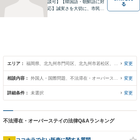
談可】【韓国語・朝鮮語に対
る
応】誠実さを大切に、市民に
寄り添う弁護士を目指してい
ます。皆様の状況を深く理解
し、納得のいく解決へと尽力
いたします。お困りの方は、
ご相談ください。
エリア
福岡県、北九州市門司区、北九州市若松区、北九州市戸畑区、北九州市小倉北区、北九州市小倉南区、北九州市八幡東区、北九州市八幡西区
変更
相談内容
外国人・国際問題、不法滞在・オーバーステイ
変更
詳細条件
未選択
変更
不法滞在・オーバーステイの法律Q&Aランキング
ココナラで占い販売に関する質問