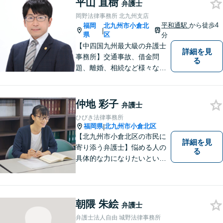
平山 直樹
弁護士
【夜間・休日対応可】M&A、
岡野法律事務所 北九州支店
株式発行も対応【小倉駅3分】
平和通駅
から徒歩4
福岡
北九州市小倉北
|
県
区
分
【中四国九州最大級の弁護士
詳細を見
事務所】交通事故、借金問
る
題、離婚、相続など様々な問
題について、「何度でも無
料」の相談を行っています！
まずはお気軽にご相談くださ
仲地 彩子
弁護士
い！
ひびき法律事務所
福岡県
北九州市小倉北区
|
【北九州市小倉北区の市民に
詳細を見
寄り添う弁護士】悩める人の
る
具体的な力になりたいという
気持ちで弁護活動をしていま
す。離婚・男女問題に精通
し、長い人生の中、苦しい局
面を乗り越える手助けをして
朝隈 朱絵
弁護士
まいります。まずはお気軽に
弁護士法人自由 城野法律事務所