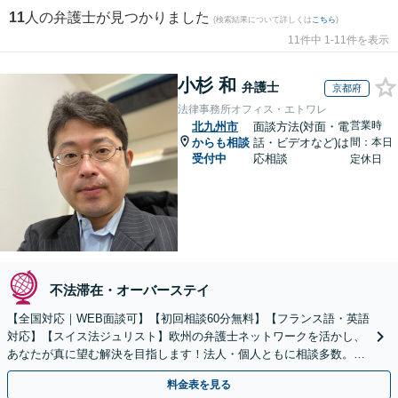
11
人の弁護士が見つかりました
(検索結果について詳しくは
こちら
)
11件中 1-11件を表示
小杉 和
弁護士
京都府
法律事務所オフィス・エトワレ
営業時
北九州市
面談方法(対面・電
からも相談
話・ビデオなど)は
間：本日
受付中
応相談
定休日
不法滞在・オーバーステイ
【全国対応｜WEB面談可】【初回相談60分無料】【フランス語・英語
対応】【スイス法ジュリスト】欧州の弁護士ネットワークを活かし、
あなたが真に望む解決を目指します！法人・個人ともに相談多数。細
やかな連絡と粘り強い交渉を徹底【休日・夜間相談可】
料金表を見る