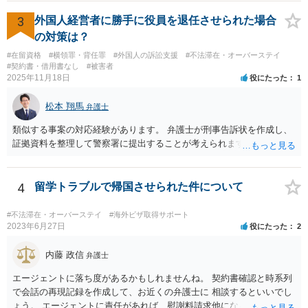
3
外国人経営者に勝手に役員を退任させられた場合
の対策は？
#在留資格
#横領罪・背任罪
#外国人の訴訟支援
#不法滞在・オーバーステイ
#契約書・借用書なし
#被害者
2025年11月18日
役にたった
1
松本 翔馬
弁護士
類似する事案の対応経験があります。 弁護士が刑事告訴状を作成し、
証拠資料を整理して警察署に提出することが考えられます。
4
留学トラブルで帰国させられた件について
#不法滞在・オーバーステイ
#海外ビザ取得サポート
2023年6月27日
役にたった
2
内藤 政信
弁護士
エージェントに落ち度があるかもしれませんね。 契約書確認と時系列
で会話の再現記録を作成して、お近くの弁護士に 相談するといいでし
ょう。 エージェントに責任があれば、慰謝料請求他になるでしょう。