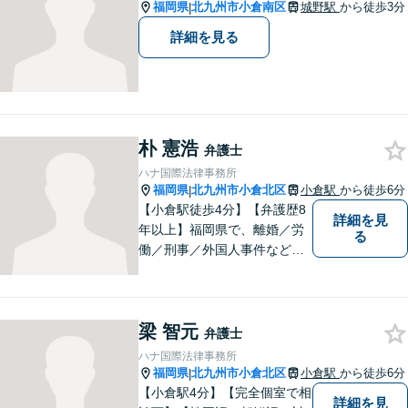
ご相談ください。
福岡県
北九州市小倉南区
城野駅
から徒歩3分
|
詳細を見る
朴 憲浩
弁護士
ハナ国際法律事務所
福岡県
北九州市小倉北区
小倉駅
から徒歩6分
|
【小倉駅徒歩4分】【弁護歴8
詳細を見
年以上】福岡県で、離婚／労
る
働／刑事／外国人事件などに
精通する弁護士。日頃感じる
小さな違和感・疑問をお気軽
にご相談ください。丁寧に、
梁 智元
会話のキャッチボールを積み
弁護士
重ねながら解決へと動いてま
ハナ国際法律事務所
いります。【韓国語対応可】
福岡県
北九州市小倉北区
小倉駅
から徒歩6分
|
【小倉駅4分】【完全個室で相
詳細を見