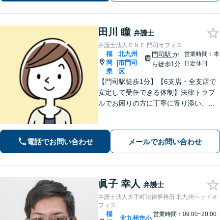
田川 瞳
弁護士
弁護士法人ＯＮＥ 門司オフィス
福
北九州
門司駅
か
営業時間：本
岡
市門司
|
日定休日
ら徒歩1分
県
区
【門司駅徒歩1分】【6支店・全支店で
安定して受任できる体制】法律トラブ
ルでお困りの方に丁寧に寄り添い、納
得できる解決を目指します。費用は事
前に分かりやすくご説明します。お困
りの方はぜひご相談ください【駐車場
電話でお問い合わせ
メールでお問い合わせ
あり】
眞子 幸人
弁護士
弁護士法人大手町法律事務所 北九州ヘッドオ
フィス
福
営業時間：09:00~20:00
北九州市小