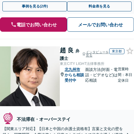
事例を見る(2件)
料金表を見る
電話でお問い合わせ
メールでお問い合わせ
趙 良
弁
東京都
インタビューを
見る
護士
東京CITY LIGHT法律事務所
営業時
北九州市
面談方法(対面・電
からも相談
話・ビデオなど)は
間：本日
受付中
応相談
定休日
不法滞在・オーバーステイ
【関東エリア対応】【日本と中国の弁護士資格有】言葉と文化の壁を