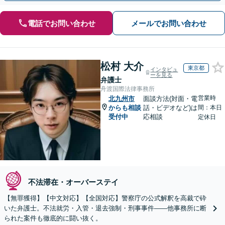
電話でお問い合わせ
メールでお問い合わせ
松村 大介
東京都
インタビュ
ーを見る
弁護士
舟渡国際法律事務所
営業時
北九州市
面談方法(対面・電
からも相談
話・ビデオなど)は
間：本日
受付中
応相談
定休日
不法滞在・オーバーステイ
【無罪獲得】【中文対応】【全国対応】警察庁の公式解釈を高裁で砕
いた弁護士。不法就労・入管・退去強制・刑事事件——他事務所に断
られた案件も徹底的に闘い抜く。