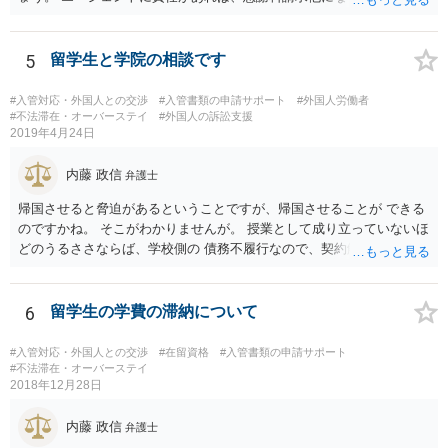
5
留学生と学院の相談です
#入管対応・外国人との交渉
#入管書類の申請サポート
#外国人労働者
#不法滞在・オーバーステイ
#外国人の訴訟支援
2019年4月24日
内藤 政信
弁護士
帰国させると脅迫があるということですが、帰国させることが できる
のですかね。 そこがわかりませんが。 授業として成り立っていないほ
どのうるささならば、学校側の 債務不履行なので、契約解除、あるい
は授業料減額の請求 も可能であろと思いますね。 学校側の出方によっ
て、在留資格に問題が出るといけません から、その点が気になるとこ
ろですね。
6
留学生の学費の滞納について
#入管対応・外国人との交渉
#在留資格
#入管書類の申請サポート
#不法滞在・オーバーステイ
2018年12月28日
内藤 政信
弁護士