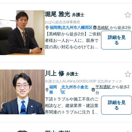
堀尾 雅光
弁護士
おばら総合法律事務所
福岡県
北九州市八幡西区
黒崎駅
から徒歩2分
|
【黒崎駅から徒歩2分】ご依頼
詳細を見
者様お一人お一人に、親身で
る
質の高い対応を心がけており
ます。離婚・相続・労働・国
際案件に注力。発信者情報開
示・刑事・一般民事全般も対
川上 修
応可能。英語での法律相談・
弁護士
英文契約書の作成・チェック
弁護士法人ALAW＆GOODLOOP 北九州オフィス
も対応可能です。
平和通駅
から徒歩2
福岡
北九州市小倉北
|
県
区
分
下請トラブルや施工不良のご
詳細を見
相談など、建築業界・建設業
る
界関連のトラブルに注力【企
業法務も多くの実績あり】不
祥事対応、顧問契約など企業
のご相談はお任せください