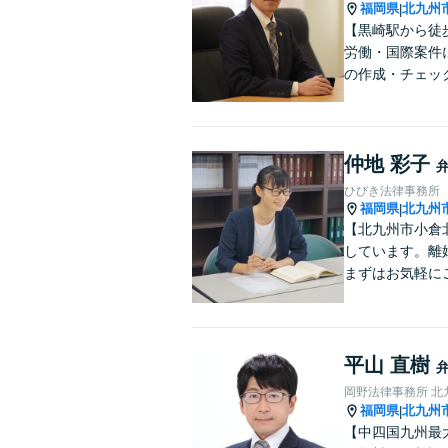
福岡県
北九州
|
【黒崎駅から徒
労働・国際案件
の作成・チェッ
仲地 彩子
ひびき法律事務所
福岡県
北九州
|
【北九州市小倉
しています。離
まずはお気軽に
平山 直樹
岡野法律事務所 北
福岡県
北九州
|
【中四国九州最