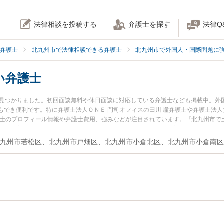
法律相談を投稿する
弁護士を探す
法律Q
弁護士
北九州市で法律相談できる弁護士
北九州市で外国人・国際問題に
い弁護士
名見つかりました。初回面談無料や休日面談に対応している弁護士なども掲載中。外
もでき便利です。特に弁護士法人ＯＮＥ 門司オフィスの田川 瞳弁護士や弁護士法人
護士のプロフィール情報や弁護士費用、強みなどが注目されています。『北九州市で
解決の実績豊富な近くの弁護士を検索したい』『初回相談無料で永住権を法律相談