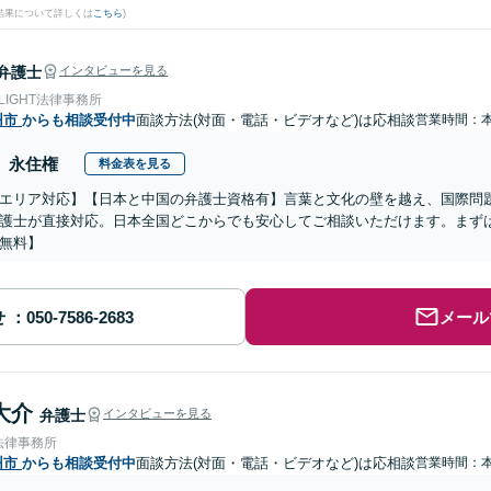
結果について詳しくは
こちら
)
弁護士
インタビューを見る
 LIGHT法律事務所
州市
からも相談受付中
面談方法(対面・電話・ビデオなど)は応相談
営業時間：
永住権
料金表を見る
エリア対応】【日本と中国の弁護士資格有】言葉と文化の壁を越え、国際問
護士が直接対応。日本全国どこからでも安心してご相談いただけます。まず
無料】
せ
メール
大介
弁護士
インタビューを見る
法律事務所
州市
からも相談受付中
面談方法(対面・電話・ビデオなど)は応相談
営業時間：