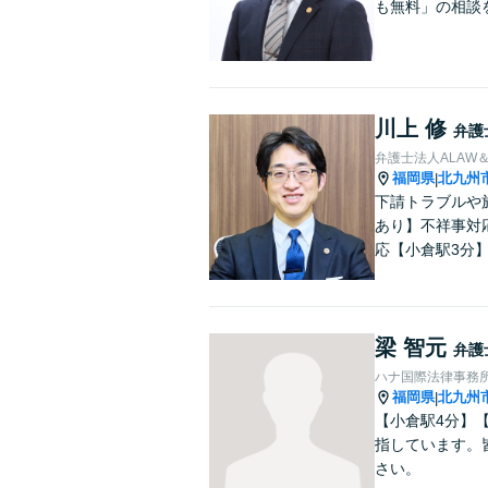
も無料」の相談
川上 修
弁護
弁護士法人ALAW＆
福岡県
北九州
|
下請トラブルや
あり】不祥事対
応【小倉駅3分
梁 智元
弁護
ハナ国際法律事務
福岡県
北九州
|
【小倉駅4分】
指しています。
さい。