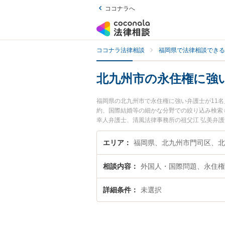
ココナラへ
ココナラ法律相談
福岡県で法律相談できる
北九州市の永住権に強
福岡県の北九州市で永住権に強い弁護士が11
約、国際結婚等の細かな分野での絞り込み検索
幸人弁護士、清風法律事務所の祖父江 弘美弁
ぐに弁護士に相談したい』『永住権のトラブル
どでお困りの相談者さんにおすすめです。
エリア
相談内容
外国人・国際問題、永住権
詳細条件
未選択