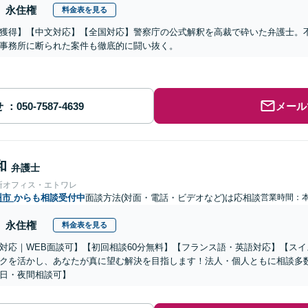
永住権
料金表を見る
獲得】【中文対応】【全国対応】警察庁の公式解釈を高裁で砕いた弁護士。
事務所に断られた案件も徹底的に闘い抜く。
せ
メール
和
弁護士
所オフィス・エトワレ
州市
からも相談受付中
面談方法(対面・電話・ビデオなど)は応相談
営業時間：
永住権
料金表を見る
対応｜WEB面談可】【初回相談60分無料】【フランス語・英語対応】【ス
クを活かし、あなたが真に望む解決を目指します！法人・個人ともに相談多
日・夜間相談可】