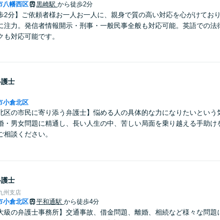
市八幡西区
黒崎駅
から徒歩2分
歩2分】ご依頼者様お一人お一人に、親身で質の高い対応を心がけてお
に注力。発信者情報開示・刑事・一般民事全般も対応可能。英語での法
クも対応可能です。
弁護士
市小倉北区
北区の市民に寄り添う弁護士】悩める人の具体的な力になりたいという
婚・男女問題に精通し、長い人生の中、苦しい局面を乗り越える手助け
ご相談ください。
弁護士
九州支店
市小倉北区
平和通駅
から徒歩4分
大級の弁護士事務所】交通事故、借金問題、離婚、相続など様々な問題