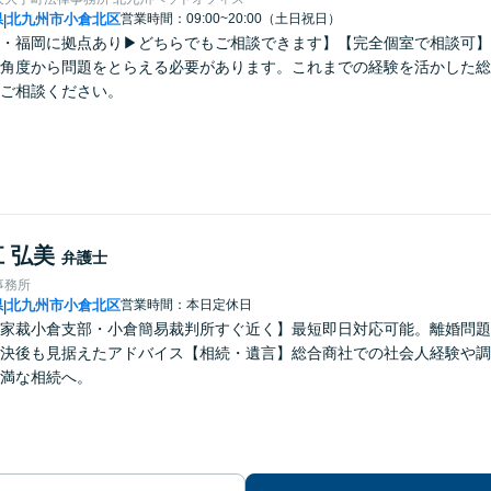
県
北九州市小倉北区
営業時間：09:00~20:00（土日祝日）
|
・福岡に拠点あり▶どちらでもご相談できます】【完全個室で相談可】
角度から問題をとらえる必要があります。これまでの経験を活かした総
ご相談ください。
 弘美
弁護士
事務所
県
北九州市小倉北区
営業時間：本日定休日
|
家裁小倉支部・小倉簡易裁判所すぐ近く】最短即日対応可能。離婚問題
決後も見据えたアドバイス【相続・遺言】総合商社での社会人経験や調
満な相続へ。