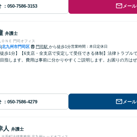
せ
メール
瞳
弁護士
人ＯＮＥ 門司オフィス
県
北九州市門司区
門司駅
から徒歩1分
営業時間：本日定休日
|
徒歩1分】【6支店・全支店で安定して受任できる体制】法律トラブル
目指します。費用は事前に分かりやすくご説明します。お困りの方はぜ
せ
メール
幸人
弁護士
人大手町法律事務所 北九州ヘッドオフィス