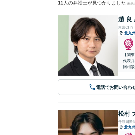
11
人の弁護士が見つかりました
(検索
趙 良
東京CITY
北九
【関東
代表弁
回相談
電話でお問い合わ
松村 
舟渡国際
北九