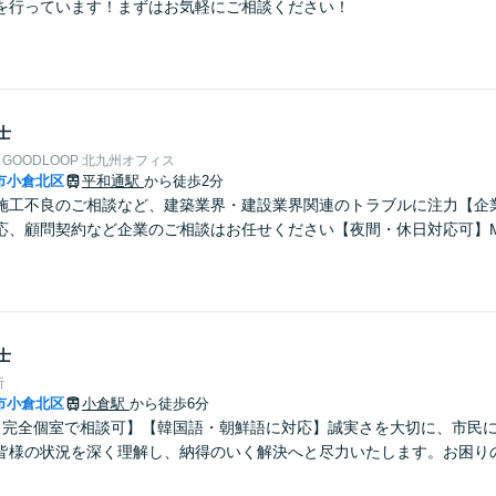
を行っています！まずはお気軽にご相談ください！
士
GOODLOOP 北九州オフィス
市小倉北区
平和通駅
から徒歩2分
施工不良のご相談など、建築業界・建設業界関連のトラブルに注力【企
応、顧問契約など企業のご相談はお任せください【夜間・休日対応可】M
】
士
所
市小倉北区
小倉駅
から徒歩6分
【完全個室で相談可】【韓国語・朝鮮語に対応】誠実さを大切に、市民
皆様の状況を深く理解し、納得のいく解決へと尽力いたします。お困り