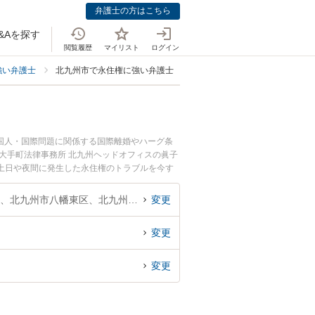
弁護士の方はこちら
&Aを探す
閲覧履歴
マイリスト
ログイン
強い弁護士
北九州市で永住権に強い弁護士
国人・国際問題に関係する国際離婚やハーグ条
大手町法律事務所 北九州ヘッドオフィスの眞子
土日や夜間に発生した永住権のトラブルを今す
できる北九州市内の弁護士に相談予約したい』な
福岡県、北九州市門司区、北九州市若松区、北九州市戸畑区、北九州市小倉北区、北九州市小倉南区、北九州市八幡東区、北九州市八幡西区
変更
変更
変更