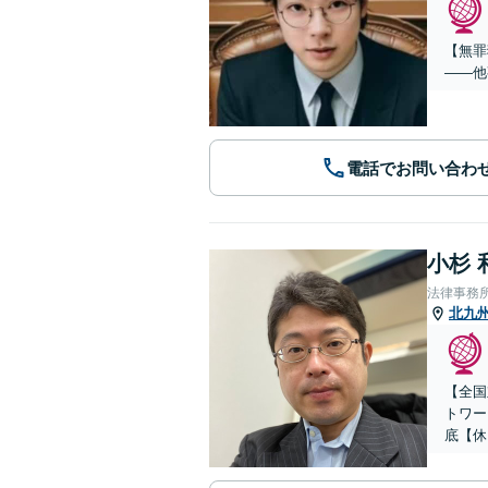
【無罪
——他
電話でお問い合わ
小杉 
法律事務
北九
【全国
トワー
底【休