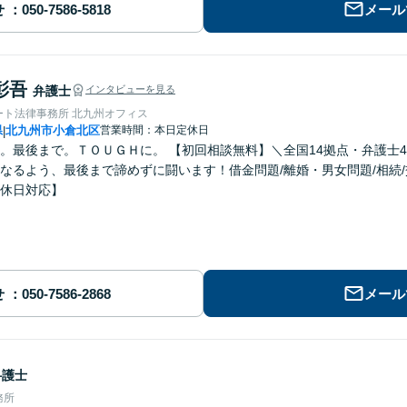
せ
メール
彰吾
弁護士
インタビューを見る
ート法律事務所 北九州オフィス
県
北九州市小倉北区
営業時間：本日定休日
|
。最後まで。ＴＯＵＧＨに。 【初回相談無料】＼全国14拠点・弁護士
なるよう、最後まで諦めずに闘います！借金問題/離婚・男女問題/相続
休日対応】
せ
メール
弁護士
務所