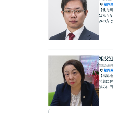
福岡
【北九州
は様々な
みの方は
祖父江
清風法律
福岡
【福岡地
問題に解
強みに円