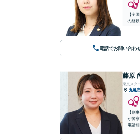
【全国
の経験
電話でお問い合わ
藤原 
東京スタ
丸亀
【刑事
が警察
電話相