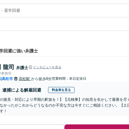
・退学回避
学回避に強い弁護士
 龍司
弁護士
インタビューを見る
律事務所
県
高松市
高松駅
から徒歩8分
営業時間：本日定休日
|
逮捕による解雇回避
料金表を見る
の接見・対応により早期の釈放を！】【元検事】の知見を生かして最善を尽
なかったがこれからどうなるのか不安な方は今すぐにご相談ください。【土
す！