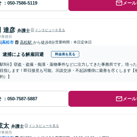
せ
メール
 達彦
弁護士
インタビューを見る
律事務所
県
高松市
高松駅
から徒歩8分
営業時間：本日定休日
|
逮捕による解雇回避
料金表を見る
駅8分】窃盗・盗撮・痴漢・薬物事件などに注力してきた事務所です。培っ
目指します！即日接見も可能。示談交渉・不起訴獲得に最善を尽くします【
約）】
せ
メール
弦太
弁護士
インタビューを見る
律事務所