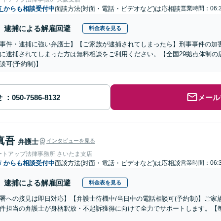
市
からも相談受付中
面談方法(対面・電話・ビデオなど)は応相談
営業時間：06:
逮捕による解雇回避
料金表を見る
事件・逮捕に強い弁護士】【ご家族が逮捕されてしまったら】刑事事件の加
に逮捕されてしまった方は無料相談をご利用ください。【全国29拠点体制の
談可(予約制)】
せ
メール
真吾
弁護士
インタビューを見る
ートアップ法律事務所 さいたま支店
市
からも相談受付中
面談方法(対面・電話・ビデオなど)は応相談
営業時間：06:
逮捕による解雇回避
料金表を見る
署への接見は即日対応】【弁護士待機中/当日中の電話相談可(予約制)】ご
件担当の弁護士が身柄釈放・不起訴獲得に向けて全力でサポートします。【毎