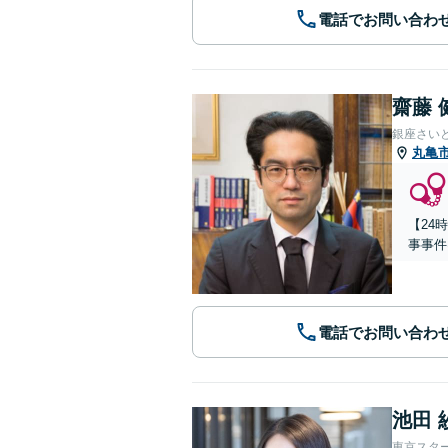
電話でお問い合わ
齋藤 
銀座さい
丸亀
【24
事事件
電話でお問い合わ
池田 
東京スタ