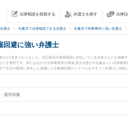
法律相談を投稿する
弁護士を探す
法律Q
弁護士
丸亀市で法律相談できる弁護士
丸亀市で刑事事件に強い弁護士
雇回避に強い弁護士
護士が2名見つかりました。休日面談や夜間面談に対応している弁護士なども掲載
もでき便利です。特にはるかぜ法律事務所の柳浦 清文弁護士や丸亀みらい法律事務
市で土日や夜間に発生した逮捕による解雇回避のトラブルを今すぐに弁護士に相談
相談無料で逮捕による解雇回避を法律相談できる丸亀市内の弁護士に相談予約した
・退学回避