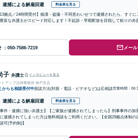
逮捕による解雇回避
料金表を見る
13拠点／24時間受付】痴漢・盗撮・不同意わいせつで逮捕されたら、すぐ
豊富な弁護士がスピード対応します！不起訴・早期釈放を目指して粘りの弁
せ
メール
尚子
弁護士
インタビューを見る
ートアップ法律事務所 神戸支店
市
からも相談受付中
面談方法(対面・電話・ビデオなど)は応相談
営業時間：06:
逮捕による解雇回避
料金表を見る
事件・逮捕に強い弁護士】【ご家族が逮捕されてしまったら】刑事事件の加
に逮捕されてしまった方は無料相談をご利用ください。【全国29拠点体制の
談可(予約制)】