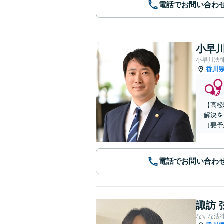
電話でお問い合わ
小早川
小早川法
香川
【高松
解決を
（要予
電話でお問い合わ
諏訪 
なずな法