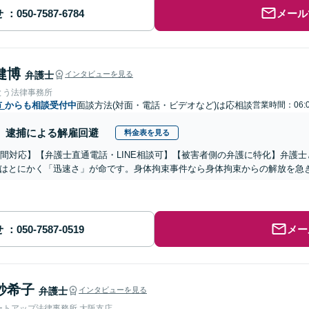
せ
メール
健博
弁護士
インタビューを見る
とう法律事務所
市
からも相談受付中
面談方法(対面・電話・ビデオなど)は応相談
営業時間：06:
逮捕による解雇回避
料金表を見る
時間対応】【弁護士直通電話・LINE相談可】【被害者側の弁護に特化】弁護
はとにかく「迅速さ」が命です。身体拘束事件なら身体拘束からの解放を急
せ
メー
紗希子
弁護士
インタビューを見る
ートアップ法律事務所 大阪支店