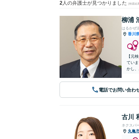
2
人の弁護士が見つかりました
(検索結
柳浦 
はるかぜ
香川
【元検
ていま
かし、
電話でお問い合わ
古川 
ネクスパ
丸亀