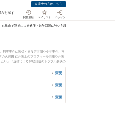
弁護士の方はこちら
&Aを探す
閲覧履歴
マイリスト
ログイン
丸亀市で逮捕による解雇・退学回避に強い弁護士
中。刑事事件に関係する加害者側や少年事件、再
所の久保田 仁弁護士のプロフィール情報や弁護
したい』『逮捕による解雇回避のトラブル解決の
い』などでお困りの相談者さんにおすすめです。
変更
変更
変更