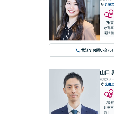
丸亀
【刑事
が警察
電話相
電話でお問い合わ
山口 
東京スタ
丸亀
【警察
刑事事
応】