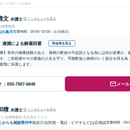
果について詳しくは
こちら
)
清文
弁護士
インタビューを見る
法律事務所
県
丸亀市
営業時間：09:00~20:00（土日祝日）
|
逮捕による解雇回避
料金表を見る
事】長年の検事経験があり、身柄の釈放や不起訴となる為には何が必要か、
す。ご依頼者やその家族の人生を守り、早期釈放と納得のいく処分を得る為
真摯に弁護します。
せ
メール
和積
弁護士
インタビューを見る
ート法律事務所 北九州オフィス
市
からも相談受付中
面談方法(対面・電話・ビデオなど)は応相談
営業時間：09: