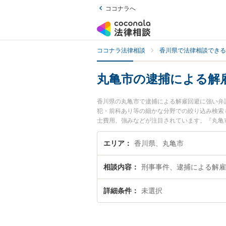
ココナラへ
ココナラ法律相談
香川県で法律相談できる
丸亀市の逮捕による解
香川県の丸亀市で逮捕による解雇回避に強い弁
犯・前科あり等の細かな分野での絞り込み検索
士費用、強みなどが注目されています。『丸亀
実績豊富な近くの弁護士を検索したい』『初回
エリア
香川県、丸亀市
相談内容
刑事事件、逮捕による解雇
詳細条件
未選択