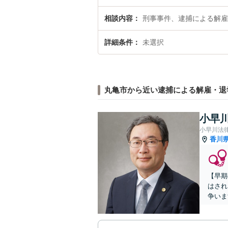
相談内容
刑事事件、逮捕による解雇
詳細条件
未選択
丸亀市から近い逮捕による解雇・退
小早川
小早川法
香川
【早期
はされ
争いま