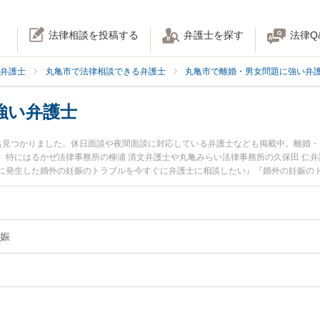
法律相談を投稿する
弁護士を探す
法律Q
弁護士
丸亀市で法律相談できる弁護士
丸亀市で離婚・男女問題に強い弁
強い弁護士
名見つかりました。休日面談や夜間面談に対応している弁護士なども掲載中。離婚
。特にはるかぜ法律事務所の柳浦 清文弁護士や丸亀みらい法律事務所の久保田 仁
に発生した婚外の妊娠のトラブルを今すぐに弁護士に相談したい』『婚外の妊娠の
できる丸亀市内の弁護士に相談予約したい』などでお困りの相談者さんにおすすめ
娠