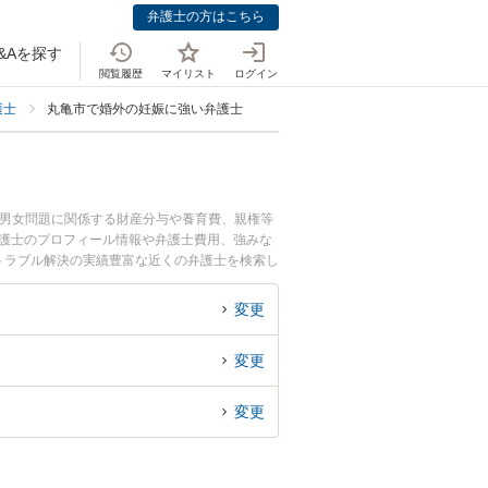
弁護士の方はこちら
&Aを探す
閲覧履歴
マイリスト
ログイン
護士
丸亀市で婚外の妊娠に強い弁護士
・男女問題に関係する財産分与や養育費、親権等
弁護士のプロフィール情報や弁護士費用、強みな
トラブル解決の実績豊富な近くの弁護士を検索し
です。
変更
変更
変更