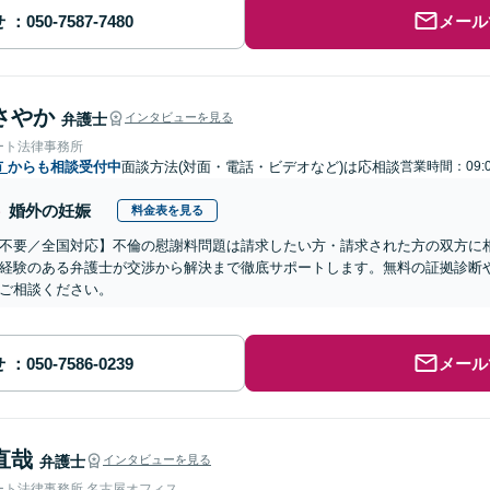
せ
メール
さやか
弁護士
インタビューを見る
ート法律事務所
市
からも相談受付中
面談方法(対面・電話・ビデオなど)は応相談
営業時間：09:0
婚外の妊娠
料金表を見る
不要／全国対応】不倫の慰謝料問題は請求したい方・請求された方の双方に
経験のある弁護士が交渉から解決まで徹底サポートします。無料の証拠診断
ご相談ください。
せ
メール
直哉
弁護士
インタビューを見る
ート法律事務所 名古屋オフィス