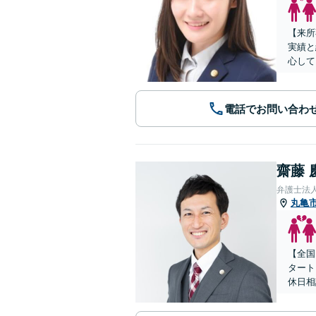
【来所
実績と
心して
電話でお問い合わ
齋藤 
弁護士法人
丸亀
【全国
タート
休日相