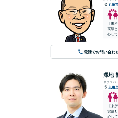
丸亀
【来所
実績と
心して
電話でお問い合わ
澤地 
ネクスパ
丸亀
【来所
実績と
心して