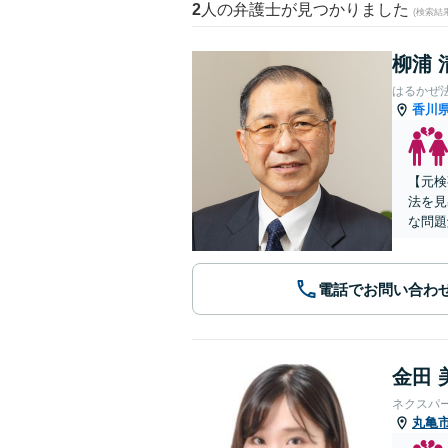
2
人の弁護士が見つかりました
(検索結
柳浦 
はるかぜ
香川
【元検
法を見
な問題
電話でお問い合わ
金田 
ネクスパ
丸亀