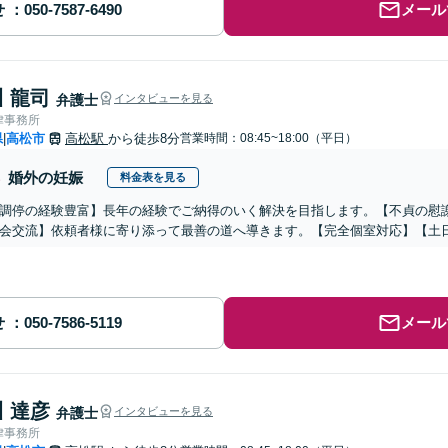
せ
メール
 龍司
弁護士
インタビューを見る
律事務所
県
高松市
高松駅
から徒歩8分
営業時間：08:45~18:00（平日）
|
婚外の妊娠
料金表を見る
調停の経験豊富】長年の経験でご納得のいく解決を目指します。【不貞の慰
会交流】依頼者様に寄り添って最善の道へ導きます。【完全個室対応】【土
せ
メール
 達彦
弁護士
インタビューを見る
律事務所