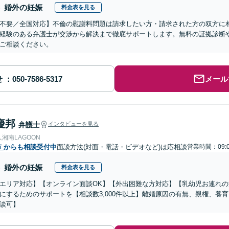
婚外の妊娠
料金表を見る
不要／全国対応】不倫の慰謝料問題は請求したい方・請求された方の双方に
経験のある弁護士が交渉から解決まで徹底サポートします。無料の証拠診断
ご相談ください。
せ
メール
慶邦
弁護士
インタビューを見る
湘南LAGOON
市
からも相談受付中
面談方法(対面・電話・ビデオなど)は応相談
営業時間：09:0
婚外の妊娠
料金表を見る
エリア対応】【オンライン面談OK】【外出困難な方対応】【乳幼児お連れ
にするためのサポートを【相談数3,000件以上】離婚原因の有無、親権、養
談可】