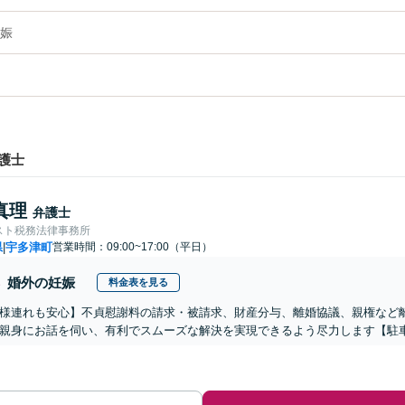
娠
護士
真理
弁護士
スト税務法律事務所
県
宇多津町
営業時間：09:00~17:00（平日）
|
婚外の妊娠
料金表を見る
様連れも安心】不貞慰謝料の請求・被請求、財産分与、離婚協議、親権など
親身にお話を伺い、有利でスムーズな解決を実現できるよう尽力します【駐