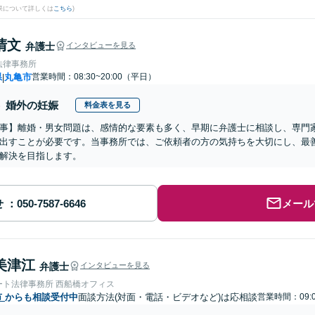
果について詳しくは
こちら
)
清文
弁護士
インタビューを見る
法律事務所
県
丸亀市
営業時間：08:30~20:00（平日）
|
婚外の妊娠
料金表を見る
事】離婚・男女問題は、感情的な要素も多く、早期に弁護士に相談し、専門
出すことが必要です。当事務所では、ご依頼者の方の気持ちを大切にし、最
解決を目指します。
せ
メール
美津江
弁護士
インタビューを見る
ート法律事務所 西船橋オフィス
市
からも相談受付中
面談方法(対面・電話・ビデオなど)は応相談
営業時間：09:0