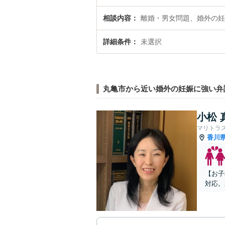
相談内容
離婚・男女問題、婚外の妊
詳細条件
未選択
丸亀市から近い婚外の妊娠に強い弁
小松 
マリトラ
香川
【お子
対応。