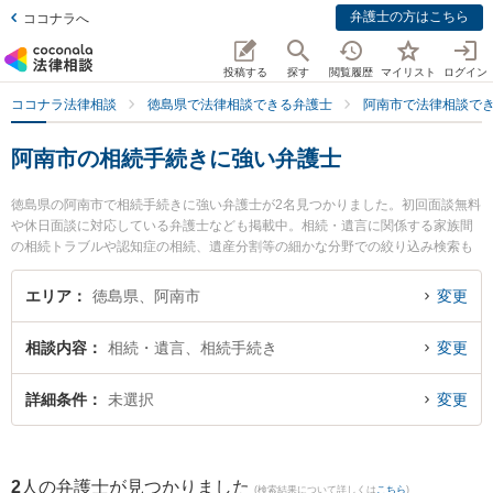
弁護士の方はこちら
ココナラへ
投稿する
探す
閲覧履歴
マイリスト
ログイン
ココナラ法律相談
徳島県で法律相談できる弁護士
阿南市で法律相談で
阿南市の相続手続きに強い弁護士
徳島県の阿南市で相続手続きに強い弁護士が2名見つかりました。初回面談無料
や休日面談に対応している弁護士なども掲載中。相続・遺言に関係する家族間
の相続トラブルや認知症の相続、遺産分割等の細かな分野での絞り込み検索も
でき便利です。特にパシィフィコ法律事務所の大八木 孝弁護士やあなん共同法
律事務所の立石 量彦弁護士のプロフィール情報や弁護士費用、強みなどが注目
エリア
徳島県、阿南市
変更
されています。『阿南市で土日や夜間に発生した相続手続きのトラブルを今す
ぐに弁護士に相談したい』『相続手続きのトラブル解決の実績豊富な近くの弁
相談内容
相続・遺言、相続手続き
変更
護士を検索したい』『初回相談無料で相続手続きを法律相談できる阿南市内の
弁護士に相談予約したい』などでお困りの相談者さんにおすすめです。
詳細条件
未選択
変更
2
人の弁護士が見つかりました
(検索結果について詳しくは
こちら
)