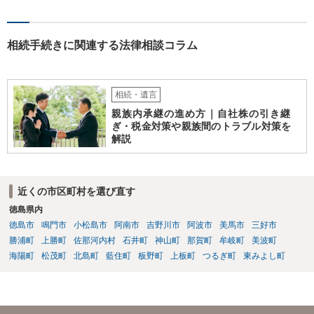
相続手続きに関連する法律相談コラム
相続・遺言
親族内承継の進め方｜自社株の引き継
ぎ・税金対策や親族間のトラブル対策を
解説
近くの市区町村を選び直す
徳島県内
徳島市
鳴門市
小松島市
阿南市
吉野川市
阿波市
美馬市
三好市
勝浦町
上勝町
佐那河内村
石井町
神山町
那賀町
牟岐町
美波町
海陽町
松茂町
北島町
藍住町
板野町
上板町
つるぎ町
東みよし町