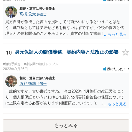
相続・遺言に強い弁護士
髙橋 俊太
弁護士
貴方自身が作成した書面を提出して門前払いになるということはな
く、裁判所としては受理せざるを得ないはずですが、今後の貴方と代
理人との信頼関係のことを考えると、貴方の独断で書面を提出したり
裁判所に電話したりするのはお勧めしにくいところです。 現在の弁護
士が主張書面の提出を渋っているようですが、弁護士として提出の実
益がないと考えている可能性もあると思いますので、そのあたりも含
10
身元保証人の賠償義務、契約内容と法改正の影響
めて、弁護士見解を確認等するためによく打ち合わせた方がよいと思
います。単に面倒臭いということで書面提出をしないということであ
#相続手続き
#家族間の相続トラブル
れば、当該弁護士との委任関係を修了した上で、貴方のほうで書面提
2023年9月26日
役にたった
7
出することを検討なさった方がよいでしょう。
相続・遺言に強い弁護士
西谷 拓哉
弁護士
一般的ですが、古い書式ですね。 今は2020年4月施行の改正民法によ
り、個人根保証といういわゆる包括的な損害賠償義務の保証について
は上限を定める必要があります(極度額といいます。)。 この書式にサ
インしても、実際は連帯保証部分は民法465条の2②により無効とな
り、会社側は請求できない可能性が高そうです。
もっとみる