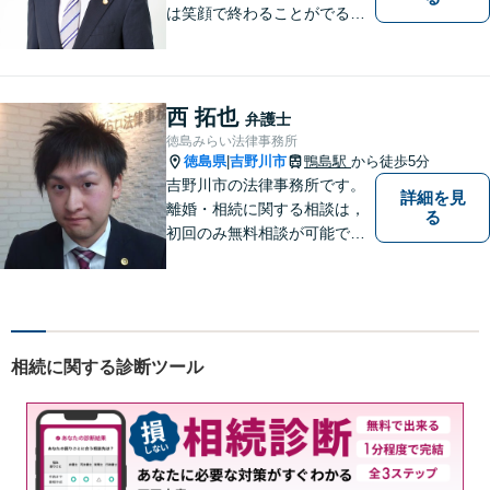
は笑顔で終わることがでるよ
うに取り組んで参ります。 じ
っくりとご相談者のお話しを
聴くことを第一と考えて、ご
相談にのっています。 まずは
西 拓也
弁護士
ご相談ください。
徳島みらい法律事務所
徳島県
吉野川市
鴨島駅
から徒歩5分
|
吉野川市の法律事務所です。
詳細を見
離婚・相続に関する相談は，
る
初回のみ無料相談が可能です
（要予約，事務所にお越しい
ただける方のみ。電話相談不
可。）。
相続に関する診断ツール