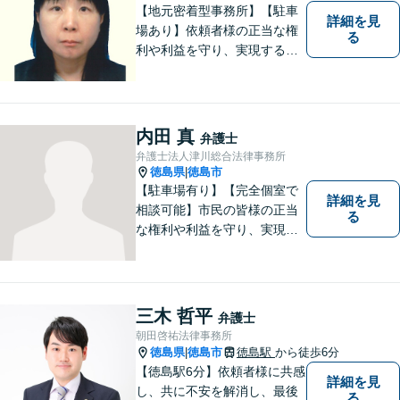
【地元密着型事務所】【駐車
詳細を見
場あり】依頼者様の正当な権
る
利や利益を守り、実現するた
め、あらゆる努力を惜しみま
せん。寄り添い、細心の注意
を払い、丁寧に対処してまい
ります。個人・法人問わずあ
内田 真
弁護士
らゆる問題に対応可能！
弁護士法人津川総合法律事務所
徳島県
徳島市
|
【駐車場有り】【完全個室で
詳細を見
相談可能】市民の皆様の正当
る
な権利や利益を守り、実現す
るために市民の皆さんに寄り
添って、一つ一つの事案に丁
寧に対応してまいります。ご
相談者様のお話をじっくり聴
三木 哲平
弁護士
き、最適な解決方法をご提案
朝田啓祐法律事務所
いたします。
徳島県
徳島市
徳島駅
から徒歩6分
|
【徳島駅6分】依頼者様に共感
詳細を見
し、共に不安を解消し、最後
る