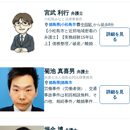
宮武 利行
弁護士
小松島みなと法律事務所
徳島県
小松島市
中田駅
から徒歩8分
|
【小松島市と近郊地域密着の
詳細を見
弁護士】【実務経験15年以
る
上】債務整理／破産／離婚／
相続／遺言／交通事故／刑事
など幅広く対応。小松島市、
徳島市、阿南市、勝浦町など
幅広くご相談を受付中。実務
菊池 真喜男
弁護士
経験15年以上の弁護士が誠
弁護士法人徳島合同法律事務所
実、丁寧に対応致します。
徳島県
徳島市
|
【無料相談あり】
労働事件（労働者側）、交通
詳細を見
事故事件は初回相談無料。そ
る
の他、相続事件／離婚事件／
債務整理／行政事件など、幅
広い問題に対応可能！完全個
室対応でプライバシーが守ら
れます。【無料駐車場】
堀金 博
弁護士