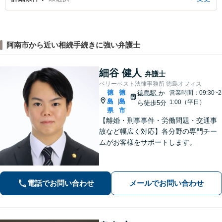
阿南市から近い相続手続きに強い弁護士
細谷 健人
弁護士
ベリーベスト法律事務所 徳島オフィス
徳
徳
徳島駅
か
営業時間：09:30~2
島
島
|
1:00（平日）
ら徒歩5分
県
市
【離婚・刑事事件・労働問題・交通事
故など幅広く対応】各分野の専門チー
ムがお客様をサポートします。
電話でお問い合わせ
メールでお問い合わせ