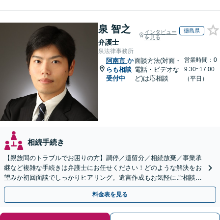
泉 智之
徳島県
インタビュー
を見る
弁護士
泉法律事務所
営業時間：0
阿南市
か
面談方法(対面・
らも相談
電話・ビデオな
9:30~17:00
受付中
ど)は応相談
（平日）
相続手続き
【親族間のトラブルでお困りの方】調停／遺留分／相続放棄／事業承
継など複雑な手続きは弁護士にお任せください！どのような解決をお
望みか初回面談でしっかりヒアリング。遺言作成もお気軽にご相談く
ださい。
料金表を見る