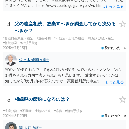
ご参照ください。 https://www.courts.go.jp/tokyo-s/vc-files/tokyo-s/file/
14-1kisairei.pdf
4
父の遺産相続、放棄すべきか調査してから決める
べきか？
#相続財産調査・鑑定
#遺産分割
#不動産・土地の相続
#相続人調査・確定
#相続放棄
#相続手続き
2025年7月15日
役にたった
5
佐々木 晋輔
弁護士
実のお父様ですので、できればお父様が住んでおられたマンションの
処理をされる方向で考えられたらと思います。 放棄するかどうかは、
知ってから3カ月以内が原則ですが、家庭裁判所に申立すれば3カ月の
期間を伸長することができます。 その間に、財産の状況を調査して、
放棄するかどうか決めることができます。 銀行やサラ金が数年も放置
することはありませんので、数年後に借金が発見される可能性はほぼ
5
相続税の節税になるのは？
ありません。 なお、私が扱った相続放棄を検討していた案件で、期間
伸長して調査したところ、サラ金に対する過払金など相当な財産が見
#遺産分割
#不動産・土地の相続
#協議
#相続手続き
つかったため相続したという事例がありました。
2024年8月25日
役にたった
5
関 大河
弁護士