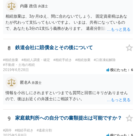
内藤 政信
弁護士
相続放棄は、3か月ゆえ、間に合わないでしょう。 固定資産税はあな
たが代わって支払ってもいいですよ。 いまは、共有になっているの
で、あなたも3分の1支払う義務があります。 遺産分割協議をして、不
動産取得者を決めて、相続登記する必要があります。 登記名義人に支
払い義務があります。
8
鉄道会社に賠償金とその後について
#相続放棄
#相続人調査・確定
#相続手続き
#相続放棄
#口座凍結解除
#不動産・土地の相続
2019年6月28日
役にたった
6
匿名A
弁護士
情報を小出しにされますといつまでも質問と回答にキリがありません
ので、後はお近くの弁護士にご相談下さい。
9
家庭裁判所への自分での書類提出は可能ですか？
#調停
#相続手続き
#遺産分割
2025年5月8日
役にたった
5