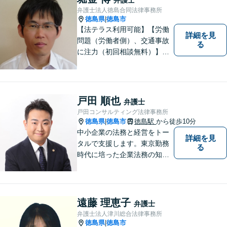
弁護士法人徳島合同法律事務所
徳島県
徳島市
|
【法テラス利用可能】【労働
詳細を見
問題（労働者側）、交通事故
る
に注力（初回相談無料）】市
民の生活に関わる身近な事件
（労働問題/交通事故/不動産賃
貸借/消費者問題/離婚/相続/債
務整理など）を中心に、社会
戸田 順也
弁護士
的事件にも対応いたします。
戸田コンサルティング法律事務所
お気軽にご相談ください。
徳島県
徳島市
徳島駅
から徒歩10分
|
中小企業の法務と経営をトー
詳細を見
タルで支援します。東京勤務
る
時代に培った企業法務の知見
と中小企業診断士としての経
営の知見のシナジーで、徳島
の中小企業を中心に支援しま
す。
遠藤 理恵子
弁護士
弁護士法人津川総合法律事務所
徳島県
徳島市
|