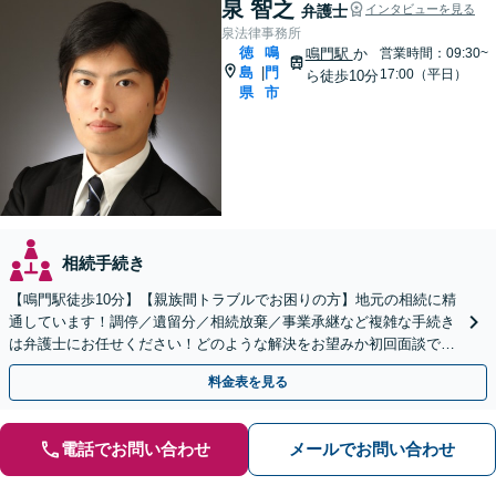
泉 智之
弁護士
インタビューを見る
泉法律事務所
徳
鳴
鳴門駅
か
営業時間：09:30~
島
門
|
17:00（平日）
ら徒歩10分
県
市
相続手続き
【鳴門駅徒歩10分】【親族間トラブルでお困りの方】地元の相続に精
通しています！調停／遺留分／相続放棄／事業承継など複雑な手続き
は弁護士にお任せください！どのような解決をお望みか初回面談でし
っかりヒアリング。遺言作成もお気軽にご相談ください。
料金表を見る
電話でお問い合わせ
メールでお問い合わせ