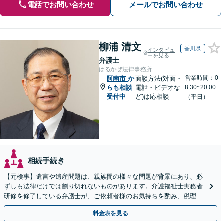
電話でお問い合わせ
メールでお問い合わせ
柳浦 清文
香川県
インタビュ
ーを見る
弁護士
はるかぜ法律事務所
営業時間：0
阿南市
か
面談方法(対面・
らも相談
電話・ビデオな
8:30~20:00
受付中
ど)は応相談
（平日）
相続手続き
【元検事】遺言や遺産問題は、親族間の様々な問題が背景にあり、必
ずしも法律だけでは割り切れないものがあります。介護福祉士実務者
研修を修了している弁護士が、ご依頼者様のお気持ちを酌み、税理士
など他士業とも密接に連携しながら丁寧に対応いたします。
料金表を見る