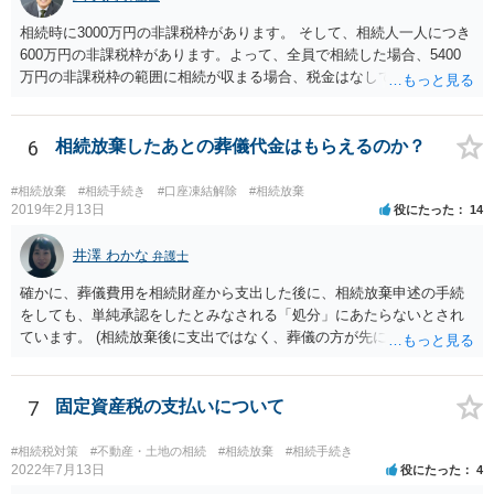
相続時に3000万円の非課税枠があります。 そして、相続人一人につき
600万円の非課税枠があります。よって、全員で相続した場合、5400
万円の非課税枠の範囲に相続が収まる場合、税金はなしです。 一人が
相続放棄すると、600万円の枠が一つ減ります。よって、4800万円の
範囲となります。 一般的には、全員で相続する方が税金はお得です。
また、全員で相続しても、話し合いの結果、親がすべて相続と決める
6
相続放棄したあとの葬儀代金はもらえるのか？
こともできます。この場合でも相続の非課税枠は、全員で相続した540
0万円分使えます。 父が亡くなり、母が全部相続すると、母から三人
#相続放棄
#相続手続き
#口座凍結解除
#相続放棄
で相続する際は、4800万円が非課税枠となります。 そうすると、母が
2019年2月13日
役にたった
14
亡くなってから相続すると、両親のどちらかが亡くなってから相続す
るより非課税の枠が減少します。 計画的に相続をするのがおすすめと
井澤 わかな
弁護士
いうことになります。これ以外にも気をつける点はあるかもしれませ
確かに、葬儀費用を相続財産から支出した後に、相続放棄申述の手続
んので、一度相談して想定するのがおすすめと思います。
をしても、単純承認をしたとみなされる「処分」にあたらないとされ
ています。 (相続放棄後に支出ではなく、葬儀の方が先に来るのが通常
だと思いますので、葬儀→葬儀費用を相続財産から支出→相続放棄申
述の手続ということだと思いますが) ただ、葬儀費用ならいくらでもよ
いということではなく、身分相応の、社会的儀式として当然認められ
7
固定資産税の支払いについて
る程度の金額に留まると考えた方がよいです。 もし、相続人の皆さん
に葬儀費用を支出する経済力がなく、質素な葬儀を行った費用であれ
#相続税対策
#不動産・土地の相続
#相続放棄
#相続手続き
ば相続財産から支出しても単純承認と認められない可能性が高いの
2022年7月13日
役にたった
4
で、相続放棄申述が受理される可能性も高いと思います。