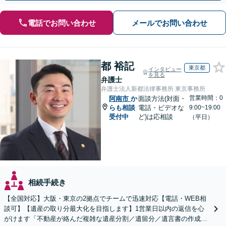
電話でお問い合わせ
メールでお問い合わせ
都 裕記
東京都
インタビュー
を見る
弁護士
弁護士法人新都法律事務所 東京事務所
営業時間：0
阿南市
か
面談方法(対面・
らも相談
電話・ビデオな
9:00~19:00
受付中
ど)は応相談
（平日）
相続手続き
【全国対応】大阪・東京の2拠点でチームで迅速対応【電話・WEB相
談可】【遺産の取り分最大化を目指します】1営業日以内の返信を心
がけます「不動産が絡んだ複雑な遺産分割／遺留分／遺言書の作成・