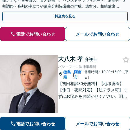
鑑定士など各分野の士業と連携し、ワンストップでサポート！遺産分
割調停・審判の申立てや遺産分割協議書の作成、遺留分、相続放棄、
遺言書など幅広いご相談に対応【オンライン面談OK】
料金表を見る
電話でお問い合わせ
メールでお問い合わせ
大八木 孝
弁護士
パシィフィコ法律事務所
徳島
阿南
営業時間：10:30~16:00（平
|
県
市
日）
【初回相談30分無料】【地域密着】
【休日・夜間対応】【法テラス可】ま
ずはお悩みをお聞かせください。刑事
事件：元検察官の経験を活かし、幅広
く対応。離婚問題：協議・調停・裁
判、各段階に対応。債務整理：苦しい
状況から抜け出すお手伝いをします。
電話でお問い合わせ
メールでお問い合わせ