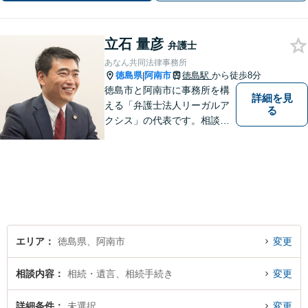
立石 量彦
弁護士
あなん共同法律事務所
徳島県
阿南市
徳島駅
から徒歩8分
|
徳島市と阿南市に事務所を構
詳細を見
える「弁護士法人リーガルア
る
クシス」の代表です。相談い
ただいた方の親族のつもりで
親身になり、本音ベースの相
談を心がけています。最近の
中心的取扱分野は遺産分割事
件。徳島県出身。東京大学法
学部卒。
エリア
徳島県、阿南市
変更
相談内容
相続・遺言、相続手続き
変更
詳細条件
未選択
変更