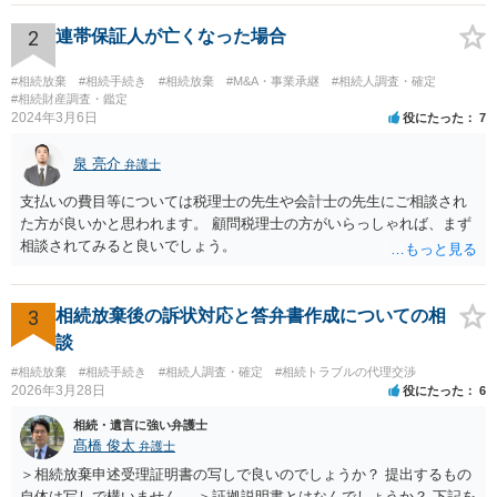
2
連帯保証人が亡くなった場合
#相続放棄
#相続手続き
#相続放棄
#M&A・事業承継
#相続人調査・確定
#相続財産調査・鑑定
2024年3月6日
役にたった
7
泉 亮介
弁護士
支払いの費目等については税理士の先生や会計士の先生にご相談され
た方が良いかと思われます。 顧問税理士の方がいらっしゃれば、まず
相談されてみると良いでしょう。
3
相続放棄後の訴状対応と答弁書作成についての相
談
#相続放棄
#相続手続き
#相続人調査・確定
#相続トラブルの代理交渉
2026年3月28日
役にたった
6
相続・遺言に強い弁護士
髙橋 俊太
弁護士
＞相続放棄申述受理証明書の写しで良いのでしょうか？ 提出するもの
自体は写しで構いません。 ＞証拠説明書とはなんでしょうか？ 下記を