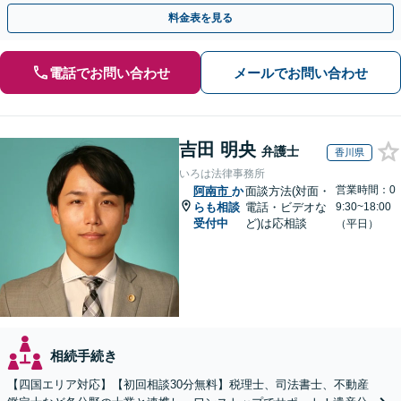
執行／事業承継など、お任せください」【休日相談あり】
料金表を見る
電話でお問い合わせ
メールでお問い合わせ
吉田 明央
弁護士
香川県
いろは法律事務所
営業時間：0
阿南市
か
面談方法(対面・
らも相談
電話・ビデオな
9:30~18:00
受付中
ど)は応相談
（平日）
相続手続き
【四国エリア対応】【初回相談30分無料】税理士、司法書士、不動産