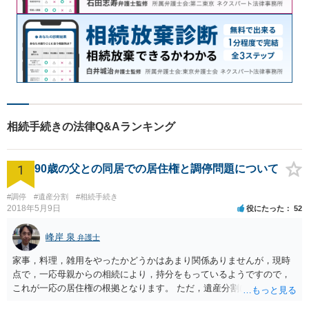
相続手続きの法律Q&Aランキング
1
90歳の父との同居での居住権と調停問題について
#調停
#遺産分割
#相続手続き
2018年5月9日
役にたった
52
峰岸 泉
弁護士
家事，料理，雑用をやったかどうかはあまり関係ありませんが，現時
点で，一応母親からの相続により，持分をもっているようですので，
これが一応の居住権の根拠となります。 ただ，遺産分割により，母の
持分を父親が取得した場合，住み続けるのは難しいかも知れません。