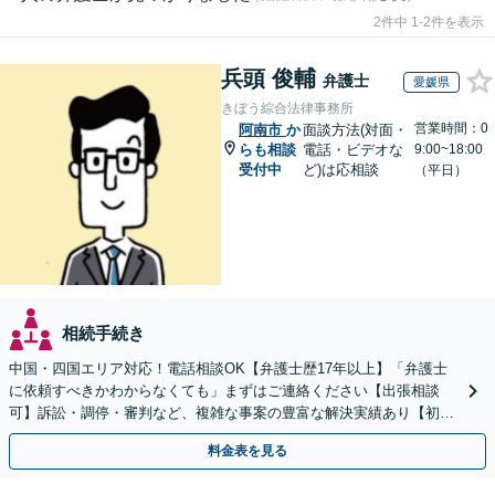
2件中 1-2件を表示
兵頭 俊輔
弁護士
愛媛県
きぼう綜合法律事務所
営業時間：0
阿南市
か
面談方法(対面・
らも相談
電話・ビデオな
9:00~18:00
受付中
ど)は応相談
（平日）
相続手続き
中国・四国エリア対応！電話相談OK【弁護士歴17年以上】「弁護士
に依頼すべきかわからなくても」まずはご連絡ください【出張相談
可】訴訟・調停・審判など、複雑な事案の豊富な解決実績あり【初回
相談無料】初回面談のみで解決できるケースもあります
料金表を見る