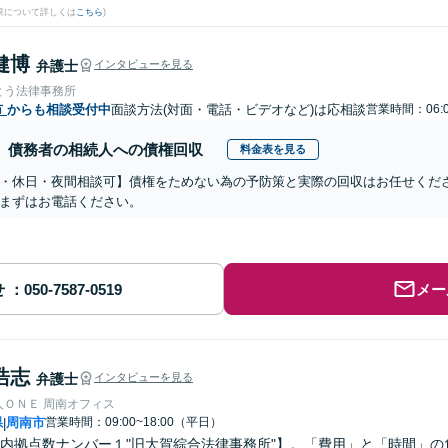
果について詳しくは
こちら
)
健博
弁護士
インタビューを見る
とう法律事務所
市
からも相談受付中
面談方法(対面・電話・ビデオなど)は応相談
営業時間：06:0
債務者の相続人への債権回収
料金表を見る
・休日・夜間相談可】債権をためない為の予防策と実際の回収はお任せくだ
まずはお電話ください。
せ
メー
浩志
弁護士
インタビューを見る
人ＯＮＥ 周南オフィス
県
周南市
営業時間：09:00~18:00（平日）
|
内拠点数ナンバー１"旧大賀綜合法律事務所"】。「費用」と「時間」