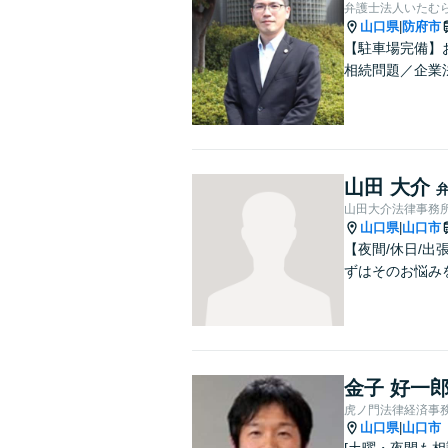
弁護士法人いたむ
山口県
防府市
|
【駐車場完備】
相続問題／企業
山田 大介
山田大介法律事務
山口県
山口市
|
【夜間/休日/
ずはそのお悩み
金子 好一
虎ノ門法律経済事務
山口県
山口市
|
[土曜・夜間も相