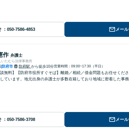
せ
メール
憲作
弁護士
人いたむら法律事務所
県
防府市
防府駅
から徒歩10分
営業時間：09:00~17:30（平日）
|
談無料】【防府市役所すぐそば】離婚／相続／借金問題もお任せくださ
しています。地元出身の弁護士が多数在籍しており地域に密着した事務
せ
メール