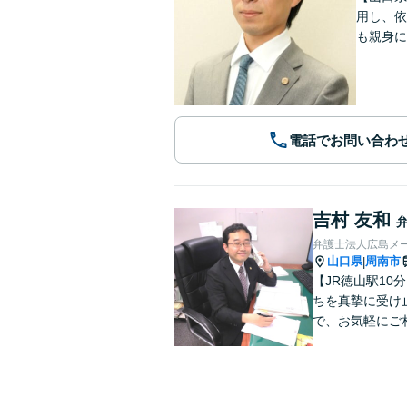
用し、依
も親身に
電話でお問い合わ
吉村 友和
弁護士法人広島メ
山口県
周南市
|
【JR徳山駅1
ちを真摯に受け
で、お気軽にご