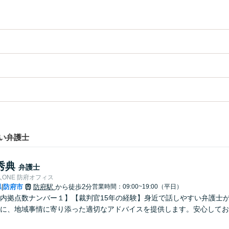
い弁護士
秀典
弁護士
ONE 防府オフィス
県
防府市
防府駅
から徒歩2分
営業時間：09:00~19:00（平日）
|
内拠点数ナンバー１】【裁判官15年の経験】身近で話しやすい弁護士が
とに、地域事情に寄り添った適切なアドバイスを提供します。安心してお