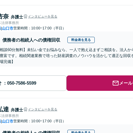
杏奈
弁護士
インタビューを見る
ベ法律事務所
県
山口市
営業時間：10:00~17:00（平日）
|
債務者の相続人への債権回収
料金表を見る
相談60分無料】未払い金でお悩みなら、一人で抱え込まずご相談を。法人か
豊富です。相続関連業務で培った財産調査のノウハウを活かして適正な回収を
場完備】
せ
メール
弘達
弁護士
インタビューを見る
ベ法律事務所
県
山口市
営業時間：10:00~17:00（平日）
|
債務者の相続人への債権回収
料金表を見る