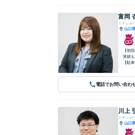
富岡 
ミチシル
山口
【初回
実績も
【駐車
電話でお問い合わ
川上 
ミチシル
山口