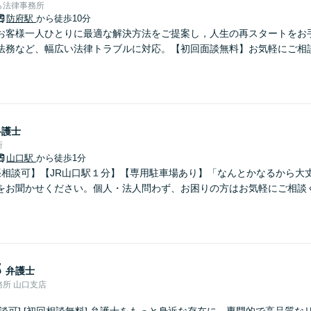
ら法律事務所
防府駅
から徒歩10分
お客様一人ひとりに最適な解決方法をご提案し，人生の再スタートをお
法務など、幅広い法律トラブルに対応。【初回面談無料】お気軽にご相
弁護士
所
山口駅
から徒歩1分
出張相談可】【JR山口駅１分】【専用駐車場あり】「なんとかなるから大
をお聞かせください。個人・法人問わず、お困りの方はお気軽にご相談
郎
弁護士
所 山口支店
談可] [初回相談無料] 弁護士をもっと身近な存在に。専門的で高品質