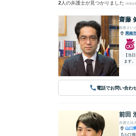
2
人の弁護士が見つかりました
(検索結
齋藤 
銀座さい
周南
【当日
ます。
電話でお問い合わ
前田 
弁護士法
山口
【山口県