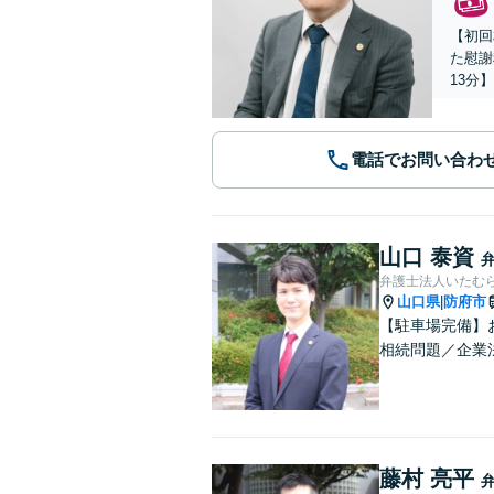
【初回
た慰謝
13分
電話でお問い合わ
山口 泰資
弁護士法人いたむ
山口県
防府市
|
【駐車場完備】
相続問題／企業
藤村 亮平