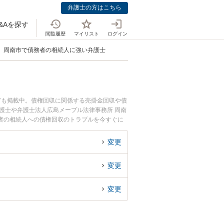
弁護士の方はこちら
&Aを探す
閲覧履歴
マイリスト
ログイン
周南市で債務者の相続人に強い弁護士
ども掲載中。債権回収に関係する売掛金回収や債
護士や弁護士法人広島メープル法律事務所 周南
者の相続人への債権回収のトラブルを今すぐに
債務者の相続人への債権回収を法律相談できる周
変更
変更
変更