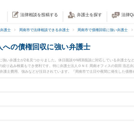
法律相談を投稿する
弁護士を探す
法律Q
弁護士
周南市で法律相談できる弁護士
周南市で債権回収に強い弁護士
人への債権回収に強い弁護士
に強い弁護士が2名見つかりました。休日面談やWEB面談に対応している弁護士な
の絞り込み検索もでき便利です。特に弁護士法人ＯＮＥ 周南オフィスの前田 浩志弁
や弁護士費用、強みなどが注目されています。『周南市で土日や夜間に発生した債務
権回収のトラブル解決の実績豊富な近くの弁護士を検索したい』『初回相談無料で
りの相談者さんにおすすめです。