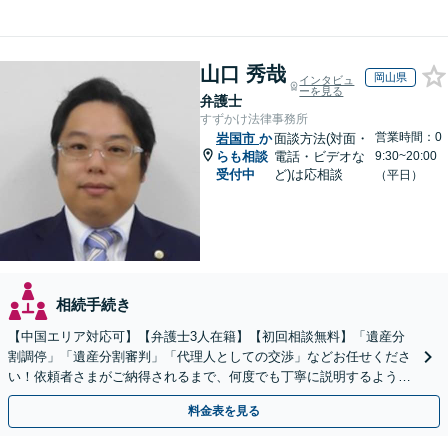
山口 秀哉
岡山県
インタビュ
ーを見る
弁護士
すずかけ法律事務所
営業時間：0
岩国市
か
面談方法(対面・
らも相談
電話・ビデオな
9:30~20:00
受付中
ど)は応相談
（平日）
相続手続き
【中国エリア対応可】【弁護士3人在籍】【初回相談無料】「遺産分
割調停」「遺産分割審判」「代理人としての交渉」などお任せくださ
い！依頼者さまがご納得されるまで、何度でも丁寧に説明するよう心
掛けています【土日祝／夜間対応可】【当日／電話相談可】
料金表を見る