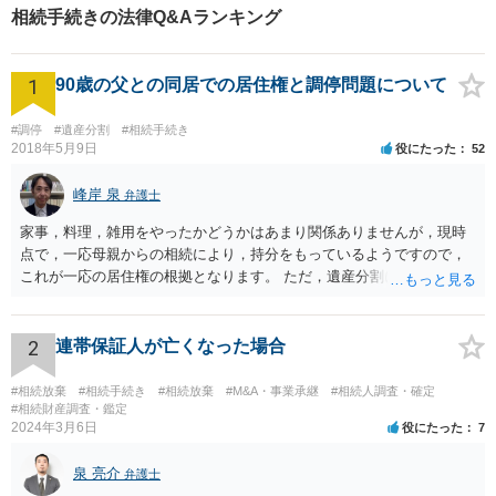
相続手続きの法律Q&Aランキング
1
90歳の父との同居での居住権と調停問題について
#調停
#遺産分割
#相続手続き
2018年5月9日
役にたった
52
峰岸 泉
弁護士
家事，料理，雑用をやったかどうかはあまり関係ありませんが，現時
点で，一応母親からの相続により，持分をもっているようですので，
これが一応の居住権の根拠となります。 ただ，遺産分割により，母の
持分を父親が取得した場合，住み続けるのは難しいかも知れません。
2
連帯保証人が亡くなった場合
#相続放棄
#相続手続き
#相続放棄
#M&A・事業承継
#相続人調査・確定
#相続財産調査・鑑定
2024年3月6日
役にたった
7
泉 亮介
弁護士