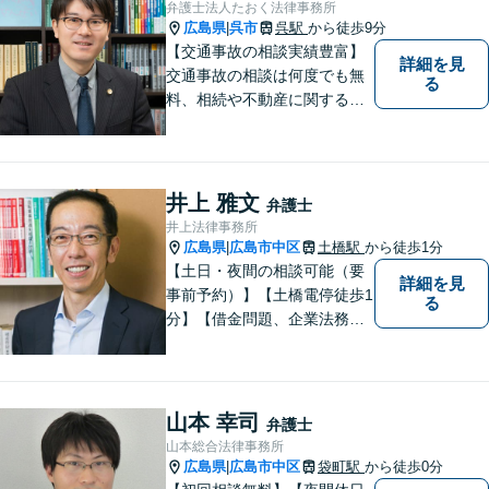
弁護士法人たおく法律事務所
の気持ちに寄り添い、丁寧に
広島県
呉市
呉駅
から徒歩9分
|
お応えします。
【交通事故の相談実績豊富】
詳細を見
交通事故の相談は何度でも無
る
料、相続や不動産に関する相
談は初回無料。【相談時間制
限なし】時間を気にせず安心
してご相談ください。依頼者
様がどうしたいのかを伺い本
井上 雅文
弁護士
質的な解決に導きます。誠心
井上法律事務所
誠意で地元呉市に貢献しま
広島県
広島市中区
土橋駅
から徒歩1分
|
す。
【土日・夜間の相談可能（要
詳細を見
事前予約）】【土橋電停徒歩1
る
分】【借金問題、企業法務、
交通事故に注力】借金問題
（債務整理）、小規模事業者
の方の法律問題、交通事故案
件を多く取り扱っておりま
山本 幸司
弁護士
す。お気軽に問い合わせくだ
山本総合法律事務所
さい。
広島県
広島市中区
袋町駅
から徒歩0分
|