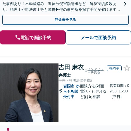
た事例あり！不動産絡み、遺留分侵害額請求など、解決実績多数あ
り。税理士や司法書士等と連携▶他の事務所を探す手間が省けます！
不動産会社と連携し無料査定&財産調査も◎
料金表を見る
電話で面談予約
メールで面談予約
吉田 麻衣
福岡県
インタビュ
ーを見る
弁護士
平井・柏﨑法律事務所
営業時間：0
岩国市
か
面談方法(対面・
らも相談
電話・ビデオな
9:30~16:00
受付中
ど)は応相談
（平日）