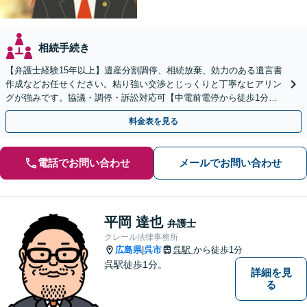
相続手続き
【弁護士経験15年以上】遺産分割調停、相続放棄、効力のある遺言書
作成などお任せください。粘り強い交渉とじっくりと丁寧なヒアリン
グが強みです。協議・調停・訴訟対応可【中電前電停から徒歩1分】
【法テラス利用可】【弁護士直通電話】
料金表を見る
電話でお問い合わせ
メールでお問い合わせ
平岡 達也
弁護士
クレール法律事務所
広島県
呉市
呉駅
から徒歩1分
|
呉駅徒歩1分。
詳細を見
る