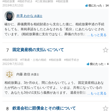
0万円分使えます。 父が亡くなり、母が全部相続すると、母から三人
#相続放棄
#相続手続き
#口座凍結解除
#相続放棄
で相続する際は、4800万円が非課税枠となります。 そうすると、母が
2019年2月13日
役にたった
14
亡くなってから相続すると、両親のどちらかが亡くなってから相続す
るより非課税の枠が減少します。 計画的に相続をするのがおすすめと
井澤 わかな
弁護士
いうことになります。これ以外にも気をつける点はあるかもしれませ
確かに、葬儀費用を相続財産から支出した後に、相続放棄申述の手続
んので、一度相談して想定するのがおすすめと思います。
をしても、単純承認をしたとみなされる「処分」にあたらないとされ
ています。 (相続放棄後に支出ではなく、葬儀の方が先に来るのが通常
だと思いますので、葬儀→葬儀費用を相続財産から支出→相続放棄申
述の手続ということだと思いますが) ただ、葬儀費用ならいくらでもよ
いということではなく、身分相応の、社会的儀式として当然認められ
7
固定資産税の支払いについて
る程度の金額に留まると考えた方がよいです。 もし、相続人の皆さん
に葬儀費用を支出する経済力がなく、質素な葬儀を行った費用であれ
#相続税対策
#不動産・土地の相続
#相続放棄
#相続手続き
ば相続財産から支出しても単純承認と認められない可能性が高いの
2022年7月13日
役にたった
4
で、相続放棄申述が受理される可能性も高いと思います。
内藤 政信
弁護士
相続放棄は、3か月ゆえ、間に合わないでしょう。 固定資産税はあな
たが代わって支払ってもいいですよ。 いまは、共有になっているの
で、あなたも3分の1支払う義務があります。 遺産分割協議をして、不
動産取得者を決めて、相続登記する必要があります。 登記名義人に支
払い義務があります。
8
鉄道会社に賠償金とその後について