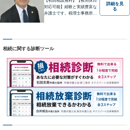
【初回相談無料】【夜間休日
詳細を見
対応可能】経験と実績豊富な
る
弁護士です。税理士事務所と
協働し、税務面も踏まえた対
応をいたします。困っている
方を助けることが弁護士とし
ての一番の喜びです。依頼者
の方の気持ちに寄り添い誠実
相続に関する診断ツール
に対応することを心がけてい
ます。