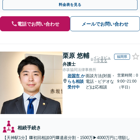
応まで、きめ細やかにサポート」【休日・夜間相談可】
料金表を見る
電話でお問い合わせ
メールでお問い合わせ
栗原 悠輔
福岡県
インタビュ
ーを見る
弁護士
赤坂協同法律事務所
営業時間：0
岩国市
か
面談方法(対面・
らも相談
電話・ビデオな
9:00~21:00
受付中
ど)は応相談
（平日）
相続手続き
【天神駅1分】🟥初回相談0円🟥遺産分割・1500万▶4000万円に増額し