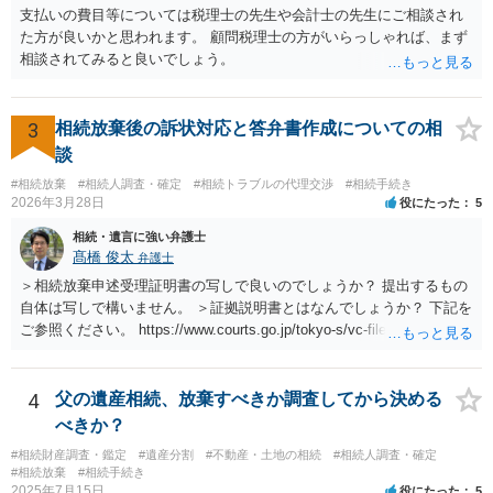
支払いの費目等については税理士の先生や会計士の先生にご相談され
た方が良いかと思われます。 顧問税理士の方がいらっしゃれば、まず
相談されてみると良いでしょう。
3
相続放棄後の訴状対応と答弁書作成についての相
談
#相続放棄
#相続人調査・確定
#相続トラブルの代理交渉
#相続手続き
2026年3月28日
役にたった
5
相続・遺言に強い弁護士
髙橋 俊太
弁護士
＞相続放棄申述受理証明書の写しで良いのでしょうか？ 提出するもの
自体は写しで構いません。 ＞証拠説明書とはなんでしょうか？ 下記を
ご参照ください。 https://www.courts.go.jp/tokyo-s/vc-files/tokyo-s/file/
14-1kisairei.pdf
4
父の遺産相続、放棄すべきか調査してから決める
べきか？
#相続財産調査・鑑定
#遺産分割
#不動産・土地の相続
#相続人調査・確定
#相続放棄
#相続手続き
2025年7月15日
役にたった
5