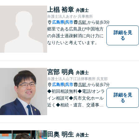
の拠点ネットワークを活か
し、高度な問題にも対応いた
上椙 裕章
弁護士
します。まずはご相談を！
弁護士法人あすか 呉事務所
広島県
呉市
呉駅
から徒歩3分
|
郷里である広島及び中国地方
詳細を見
の弁護士過疎解消に向け力に
る
なりたいと考えています。
宮部 明典
弁護士
弁護士法人山下江法律事務所 呉支部
広島県
呉市
呉駅
から徒歩7分
|
◆初回相談無料◆電話/オンラ
詳細を見
イン相談可◆呉市文化ホール
る
近く◆相続・遺言、交通事
故、離婚・不貞慰謝料請求、B
型肝炎訴訟、債権回収、企業
法務、顧問弁護士、刑事弁護
など。話しにくいことも安心
田奥 明生
弁護士
してご相談ください。あなた