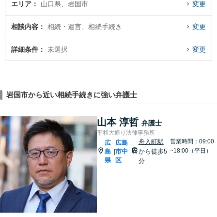
エリア
山口県、岩国市
変更
相談内容
相続・遺言、相続手続き
変更
詳細条件
未選択
変更
岩国市から近い相続手続きに強い弁護士
山本 淳哲
弁護士
平和大通り法律事務所
舟入町駅
営業時間：09:00
広
広島
~18:00（平日）
島
市中
から徒歩5
|
県
区
分