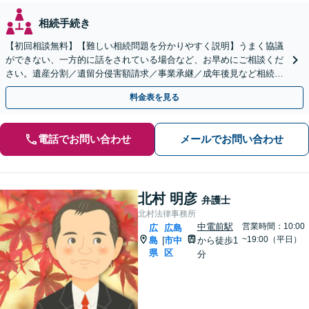
相続手続き
【初回相談無料】【難しい相続問題を分かりやすく説明】うまく協議
ができない、一方的に話をされている場合など、お早めにご相談くだ
さい。遺産分割／遺留分侵害額請求／事業承継／成年後見など相続に
関するお悩みに対応します【舟入町駅5分】【分割払い可】
料金表を見る
電話でお問い合わせ
メールでお問い合わせ
北村 明彦
弁護士
北村法律事務所
中電前駅
営業時間：10:00
広
広島
~19:00（平日）
島
市中
から徒歩1
|
県
区
分