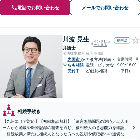
電話でお問い合わせ
メールでお問い合わせ
川波 晃生
福岡県
インタビュ
ーを見る
弁護士
Hi法律事務所 福岡事務所
営業時間：0
岩国市
か
面談方法(対面・
らも相談
電話・ビデオな
9:00~18:00
受付中
ど)は応相談
（平日）
相続手続き
【九州エリア対応】【初回相談無料】「遺言無効問題の対応／老人ホ
ームから聴取や医療記録の精査を通じ、被相続人の意思能力を確認」
「相続放棄／新たに相続人となった方への説明や債権者への適切な対