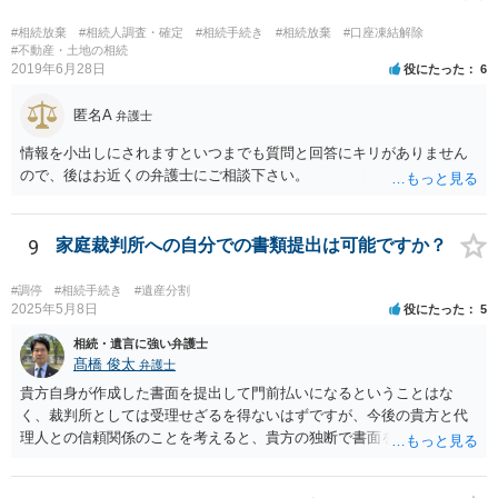
#相続放棄
#相続人調査・確定
#相続手続き
#相続放棄
#口座凍結解除
#不動産・土地の相続
2019年6月28日
役にたった
6
匿名A
弁護士
情報を小出しにされますといつまでも質問と回答にキリがありません
ので、後はお近くの弁護士にご相談下さい。
9
家庭裁判所への自分での書類提出は可能ですか？
#調停
#相続手続き
#遺産分割
2025年5月8日
役にたった
5
相続・遺言に強い弁護士
髙橋 俊太
弁護士
貴方自身が作成した書面を提出して門前払いになるということはな
く、裁判所としては受理せざるを得ないはずですが、今後の貴方と代
理人との信頼関係のことを考えると、貴方の独断で書面を提出したり
裁判所に電話したりするのはお勧めしにくいところです。 現在の弁護
士が主張書面の提出を渋っているようですが、弁護士として提出の実