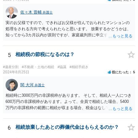
佐々木 晋輔
弁護士
実のお父様ですので、できればお父様が住んでおられたマンションの
処理をされる方向で考えられたらと思います。 放棄するかどうかは、
知ってから3カ月以内が原則ですが、家庭裁判所に申立すれば3カ月の
期間を伸長することができます。 その間に、財産の状況を調査して、
放棄するかどうか決めることができます。 銀行やサラ金が数年も放置
することはありませんので、数年後に借金が発見される可能性はほぼ
5
相続税の節税になるのは？
ありません。 なお、私が扱った相続放棄を検討していた案件で、期間
伸長して調査したところ、サラ金に対する過払金など相当な財産が見
#遺産分割
#不動産・土地の相続
#協議
#相続手続き
つかったため相続したという事例がありました。
2024年8月25日
役にたった
5
関 大河
弁護士
相続時に3000万円の非課税枠があります。 そして、相続人一人につき
600万円の非課税枠があります。よって、全員で相続した場合、5400
万円の非課税枠の範囲に相続が収まる場合、税金はなしです。 一人が
相続放棄すると、600万円の枠が一つ減ります。よって、4800万円の
範囲となります。 一般的には、全員で相続する方が税金はお得です。
また、全員で相続しても、話し合いの結果、親がすべて相続と決める
6
相続放棄したあとの葬儀代金はもらえるのか？
こともできます。この場合でも相続の非課税枠は、全員で相続した540