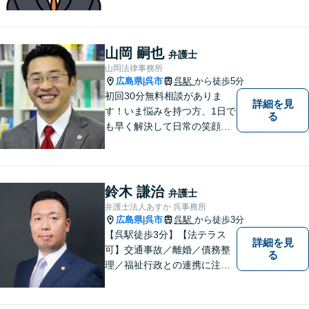
山岡 嗣也
弁護士
山岡法律事務所
広島県
呉市
呉駅
から徒歩5分
|
初回30分無料相談がありま
詳細を見
す！いま悩みを持つ方、1日で
る
も早く解決して日常の笑顔を
取り戻しましょう！離婚問
題、交通事故、借金債務整
理、相続などに注力しつつ、
個人様・法人様の問題に幅広
鈴木 謙治
弁護士
く対応しています。
弁護士法人あすか 呉事務所
広島県
呉市
呉駅
から徒歩3分
|
【呉駅徒歩3分】【法テラス
詳細を見
可】交通事故／離婚／債務整
る
理／福祉行政との連携に注力
する弁護士。東広島市と呉市
で弁護業務を行う弁護士。3つ