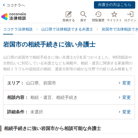
弁護士の方はこちら
ココナラへ
投稿する
探す
閲覧履歴
マイリスト
ログイン
ココナラ法律相談
山口県で法律相談できる弁護士
岩国市で法律相談で
岩国市の相続手続きに強い弁護士
山口県の岩国市で相続手続きに強い弁護士が2名見つかりました。WEB面談や
分割払いに対応している弁護士なども掲載中。相続・遺言に関係する家族間の
相続トラブルや認知症の相続、遺産分割等の細かな分野での絞り込み検索もで
き便利です。特に杉村法律事務所の杉村 憲昭弁護士や弁護士法人森重法律事務
所の舛本 行広弁護士のプロフィール情報や弁護士費用、強みなどが注目されて
エリア
山口県、岩国市
変更
います。『岩国市で土日や夜間に発生した相続手続きのトラブルを今すぐに弁
護士に相談したい』『相続手続きのトラブル解決の実績豊富な近くの弁護士を
相談内容
相続・遺言、相続手続き
変更
検索したい』『初回相談無料で相続手続きを法律相談できる岩国市内の弁護士
に相談予約したい』などでお困りの相談者さんにおすすめです。
詳細条件
未選択
変更
相続手続きに強い岩国市から相談可能な弁護士