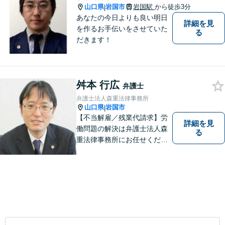
山口県
岩国市
岩国駅
から徒歩3分
|
あなたの今日よりも良い明日
詳細を見
を作るお手伝いをさせていた
る
だきます！
舛本 行広
弁護士
弁護士法人森重法律事務所
山口県
岩国市
|
【不当解雇／残業代請求】労
詳細を見
働問題の解決は弁護士法人森
る
重法律事務所にお任せくださ
い