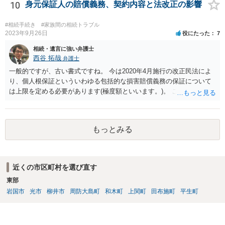
益がないと考えている可能性もあると思いますので、そのあたりも含
10
身元保証人の賠償義務、契約内容と法改正の影響
めて、弁護士見解を確認等するためによく打ち合わせた方がよいと思
います。単に面倒臭いということで書面提出をしないということであ
#相続手続き
#家族間の相続トラブル
れば、当該弁護士との委任関係を修了した上で、貴方のほうで書面提
2023年9月26日
役にたった
7
出することを検討なさった方がよいでしょう。
相続・遺言に強い弁護士
西谷 拓哉
弁護士
一般的ですが、古い書式ですね。 今は2020年4月施行の改正民法によ
り、個人根保証といういわゆる包括的な損害賠償義務の保証について
は上限を定める必要があります(極度額といいます。)。 この書式にサ
インしても、実際は連帯保証部分は民法465条の2②により無効とな
り、会社側は請求できない可能性が高そうです。
もっとみる
近くの市区町村を選び直す
東部
岩国市
光市
柳井市
周防大島町
和木町
上関町
田布施町
平生町