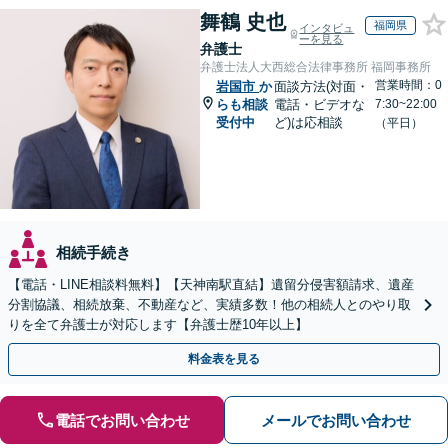
舞鶴 史也
福岡県
インタビュ
ーを見る
弁護士
弁護士法人大西総合法律事務所 福岡事務所
営業時間：0
岩国市
か
面談方法(対面・
らも相談
電話・ビデオな
7:30~22:00
受付中
ど)は応相談
（平日）
相続手続き
【電話・LINE相談料無料】【天神南駅直結】遺留分侵害額請求、遺産
分割協議、相続放棄、不動産など、実績多数！他の相続人とのやり取
りを全て弁護士が対応します【弁護士歴10年以上】
料金表を見る
電話でお問い合わせ
メールでお問い合わせ