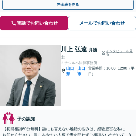
った男女問題に広く対応。【web面談可能】
料金表を見る
電話でお問い合わせ
メールでお問い合わせ
川上 弘達
弁護
インタビューを見
る
士
ミチシルベ法律事務所
山口
山口
営業時間：10:00~12:00（平
|
県
市
日）
子の認知
【初回相談60分無料】誰にも言えない離婚の悩みは、経験豊富な私に
お任せください。親しみやすい人柄で男女問わずご相談をいただいて