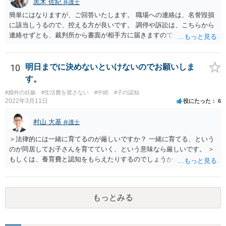
黒木 佐紀
弁護士
簡単にはなりますが、ご回答いたします。 職場への連絡は、名誉毀損
に該当しうるので、控える方が良いです。 調停や訴訟は、こちらから
連絡せずとも、裁判所から書面が相手方に届きますので、連絡不要で
す。 ご要望は認知や養育費の請求でしょうか？ 任意に応じてもらえな
いのであれば、調停や訴訟をするしかないかと思います。
10
明日までに決めないといけないのでお願いしま
す。
#婚外の妊娠
#生活費を渡さない
#中絶
#子の認知
2022年3月11日
役にたった
6
村山 大基
弁護士
＞法律的には一緒に育てるのが厳しいですか？ 一緒に育てる、という
のが同居してお子さんを育てていく、という意味なら厳しいです。 ＞
もしくは、養育費と認知をもらえたりするのでしょうか、 相手が認知
を拒む場合、調停や裁判などの手続きで認知を求める必要がありま
す。 また、認知されたことを前提に、父親として子を養う義務があり
ますので、 養育費を請求できます。 ただ、極端な話相手に収入がなか
もっとみる
ったり、行方不明だったりすると、実際上の回収が難しい可能性はあ
ります。