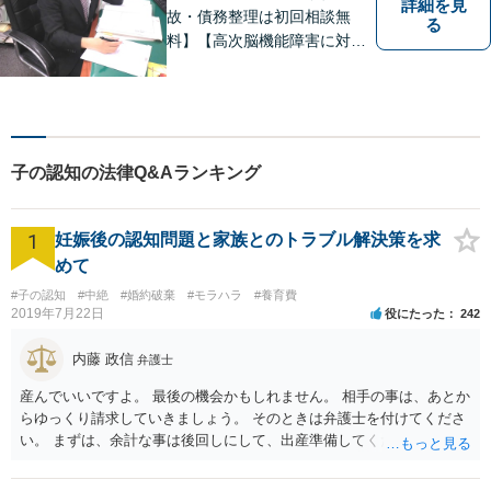
詳細を見
故・債務整理は初回相談無
る
料】【高次脳機能障害に対応
可】依頼者の希望や気持ちを
真摯に受け止め、粘り強く対
応。「人生・企業運営のパー
トナー」として、お客さまに
寄り添いますので、お気軽に
子の認知の法律Q&Aランキング
ご相談ください。
1
妊娠後の認知問題と家族とのトラブル解決策を求
めて
#子の認知
#中絶
#婚約破棄
#モラハラ
#養育費
2019年7月22日
役にたった
242
内藤 政信
弁護士
産んでいいですよ。 最後の機会かもしれません。 相手の事は、あとか
らゆっくり請求していきましょう。 そのときは弁護士を付けてくださ
い。 まずは、余計な事は後回しにして、出産準備してください。