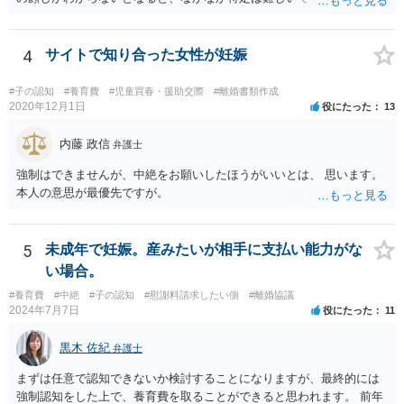
立てず、すみません。
4
サイトで知り合った女性が妊娠
#子の認知
#養育費
#児童買春・援助交際
#離婚書類作成
2020年12月1日
役にたった
13
内藤 政信
弁護士
強制はできませんが、中絶をお願いしたほうがいいとは、 思います。
本人の意思が最優先ですが。
5
未成年で妊娠。産みたいが相手に支払い能力がな
い場合。
#養育費
#中絶
#子の認知
#慰謝料請求したい側
#離婚協議
2024年7月7日
役にたった
11
黒木 佐紀
弁護士
まずは任意で認知できないか検討することになりますが、最終的には
強制認知をした上で、養育費を取ることができると思われます。 前年