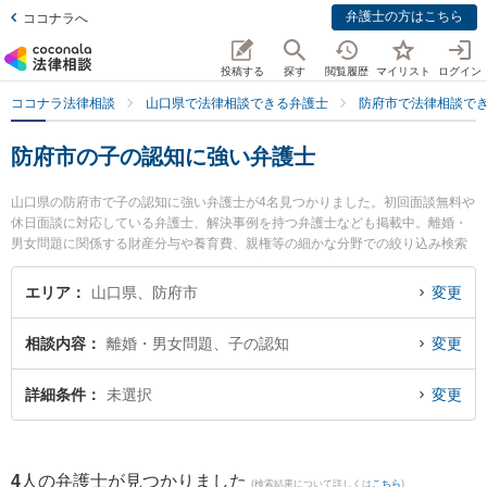
弁護士の方はこちら
ココナラへ
投稿する
探す
閲覧履歴
マイリスト
ログイン
ココナラ法律相談
山口県で法律相談できる弁護士
防府市で法律相談で
防府市の子の認知に強い弁護士
山口県の防府市で子の認知に強い弁護士が4名見つかりました。初回面談無料や
休日面談に対応している弁護士、解決事例を持つ弁護士なども掲載中。離婚・
男女問題に関係する財産分与や養育費、親権等の細かな分野での絞り込み検索
もでき便利です。特に弁護士法人ONE 防府オフィスの宮嵜 秀典弁護士や弁護士
法人いたむら法律事務所の板村 憲作弁護士、弁護士法人いたむら法律事務所の
エリア
山口県、防府市
変更
藤村 亮平弁護士のプロフィール情報や弁護士費用、強みなどが注目されていま
す。『防府市で土日や夜間に発生した子の認知のトラブルを今すぐに弁護士に
相談内容
離婚・男女問題、子の認知
変更
相談したい』『子の認知のトラブル解決の実績豊富な近くの弁護士を検索した
い』『初回相談無料で子の認知を法律相談できる防府市内の弁護士に相談予約
したい』などでお困りの相談者さんにおすすめです。
詳細条件
未選択
変更
4
人の弁護士が見つかりました
(検索結果について詳しくは
こちら
)