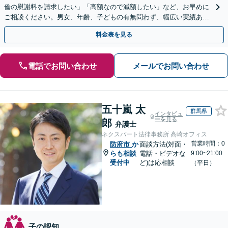
倫の慰謝料を請求したい」「高額なので減額したい」など、お早めに
ご相談ください。男女、年齢、子どもの有無問わず、幅広い実績あ
り。当日相談も可能な限り対応【子連れ相談可】【秘密厳守】
料金表を見る
電話でお問い合わせ
メールでお問い合わせ
五十嵐 太
群馬県
インタビュ
ーを見る
郎
弁護士
ネクスパート法律事務所 高崎オフィス
営業時間：0
防府市
か
面談方法(対面・
らも相談
電話・ビデオな
9:00~21:00
受付中
ど)は応相談
（平日）
子の認知