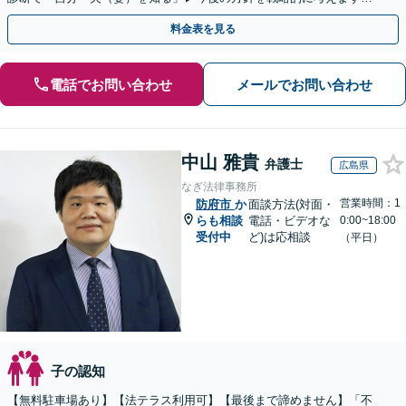
【休日夜間／オンライン相談OK】
料金表を見る
電話でお問い合わせ
メールでお問い合わせ
中山 雅貴
弁護士
広島県
なぎ法律事務所
営業時間：1
防府市
か
面談方法(対面・
らも相談
電話・ビデオな
0:00~18:00
受付中
ど)は応相談
（平日）
子の認知
【無料駐車場あり】【法テラス利用可】【最後まで諦めません】「不