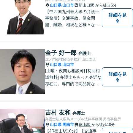
山口県
山口市
新山口駅
から徒歩6分
|
【中四国九州最大級の弁護士
詳細を見
事務所】交通事故、借金問
る
題、離婚、相続など様々な問
題について、「何度でも無
料」の相談を行っています！
まずはお気軽にご相談くださ
い！
金子 好一郎
弁護士
虎ノ門法律経済事務所 山口支店
山口県
山口市
|
[土曜・夜間も相談可] [初回相
詳細を見
談無料] 弁護士をもっと身近な
る
存在に。専門的で高品質なリ
ーガルサービスを提供しま
す。
吉村 友和
弁護士
弁護士法人広島メープル法律事務所 周南事務所
山口県
周南市
徳山駅
から徒歩10分
|
【JR徳山駅10分】【交通事