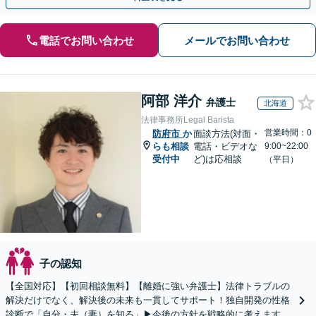
電話でお問い合わせ
メールでお問い合わせ
阿部 洋介
弁護士
北海道
法律事務所Legal Barista
営業時間：0
防府市
か
面談方法(対面・
らも相談
電話・ビデオな
9:00~22:00
受付中
ど)は応相談
（平日）
子の認知
【全国対応】【初回相談無料】【離婚に強い弁護士】法律トラブルの
解決だけでなく、解決後の未来も一貫してサポート！独自開発の性格
診断で「自分・夫（妻）を知る」▶︎今後の方針を戦略的に考えます！