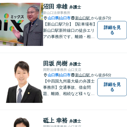
方はお気軽にご相談くださ
沼田 幸雄
弁護士
い。
新山口法律事務所
山口県
山口市
新山口駅
から徒歩7分
|
【新山口駅7分】【駐車場有】
詳細を見
新山口駅新幹線口の徒歩エリ
る
アの事務所です。離婚・相続
などの家庭紛争、個別労使紛
争などを中心として相談をさ
せていただいております。気
になることがあれば、おたず
田坂 尚樹
弁護士
ねください。
岡野法律事務所 山口支店
山口県
山口市
新山口駅
から徒歩6分
|
【中四国九州最大級の弁護士
詳細を見
事務所】交通事故、借金問
る
題、離婚、相続など様々な問
題について、「何度でも無
料」の相談を行っています！
まずはお気軽にご相談くださ
い！
砥上 幸裕
弁護士
岡野法律事務所 山口支店