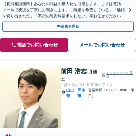
【初回相談無料】あなたの利益の最大化を目指します。まずは電話・
メールで状況を丁寧にお聞きします。「離婚を希望している」「離婚
を切り出された」「不貞の慰謝料請求をしたい」等お任せください。
【リーズナブルな料金設定】
料金表を見る
電話でお問い合わせ
メールでお問い合わせ
前田 浩志
弁護
インタビューを見
る
士
弁護士法人ＯＮＥ 周南オフィス
山口
周南
営業時間：09:00~18:00（平
|
県
市
日）