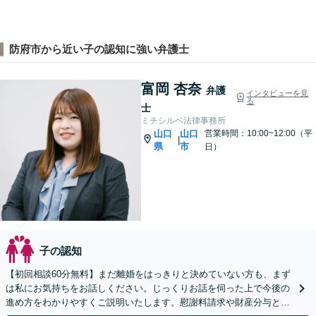
防府市から近い子の認知に強い弁護士
富岡 杏奈
弁護
インタビューを見
る
士
ミチシルベ法律事務所
山口
山口
営業時間：10:00~12:00（平
|
県
市
日）
子の認知
【初回相談60分無料】まだ離婚をはっきりと決めていない方も、まず
は私にお気持ちをお話しください。じっくりお話を伺った上で今後の
進め方をわかりやすくご説明いたします。慰謝料請求や財産分与とい