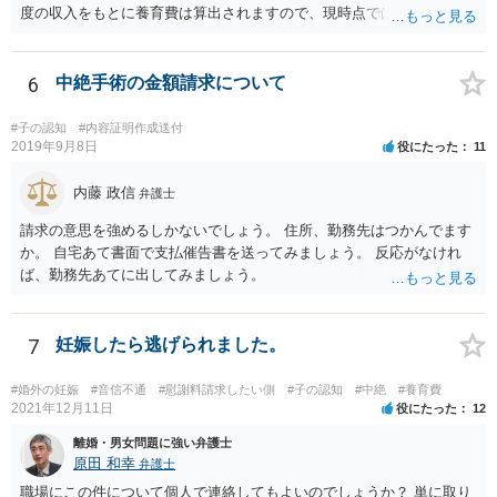
度の収入をもとに養育費は算出されますので、現時点では少額しか取
れないとしても、相手が大学を卒業して就職したら、そこで再度、養
育費の増額調停を起こすこともできます。 仮に中絶する場合でも、相
手方が妊娠について話し合いをしっかりしてくれない場合には、慰謝
6
中絶手術の金額請求について
料請求などもできる可能性があります。 いずれにせよ、親御さんとの
関わりが不可欠となると思われますので、一度話し合った上で、法律
#子の認知
#内容証明作成送付
事務所へ早めのご相談をされたほうがよろしいかと思います。
2019年9月8日
役にたった
11
内藤 政信
弁護士
請求の意思を強めるしかないでしょう。 住所、勤務先はつかんでます
か。 自宅あて書面で支払催告書を送ってみましょう。 反応がなけれ
ば、勤務先あてに出してみましょう。
7
妊娠したら逃げられました。
#婚外の妊娠
#音信不通
#慰謝料請求したい側
#子の認知
#中絶
#養育費
2021年12月11日
役にたった
12
離婚・男女問題に強い弁護士
原田 和幸
弁護士
職場にこの件について個人で連絡してもよいのでしょうか？ 単に取り