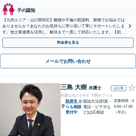
子の認知
【九州エリア・山口県対応】離婚や不倫の慰謝料、親権でお悩みでは
ありませんか？あなたのお気持ちに寄り添い丁寧にサポートいたしま
す。他士業連携を活用し、解決まで一貫して対応いたします。【初回
相談60分無料】
料金表を見る
メールでお問い合わせ
三島 大樹
弁護士
山口県
弁護士法人ＯＮＥ 下関オフィス
営業時間：0
防府市
か
面談方法(対面・
らも相談
電話・ビデオな
9:00~17:00
受付中
ど)は応相談
（平日）