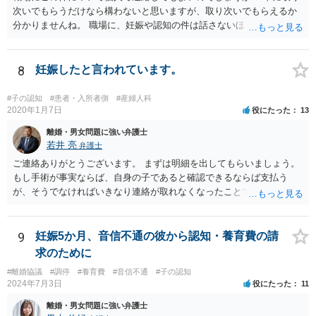
次いでもらうだけなら構わないと思いますが、取り次いでもらえるか
分かりませんね。 職場に、妊娠や認知の件は話さないほうがよいと思
います。 それとも弁護士を通すべきなのでしょうか？ 相談者で対応が
難しいと思われれば、弁護士に入ってもらうことも検討されてくださ
い。 一度、お近くの弁護士に相談されてみてもよいと思います。
8
妊娠したと言われています。
#子の認知
#患者・入所者側
#産婦人科
2020年1月7日
役にたった
13
離婚・男女問題に強い弁護士
若井 亮
弁護士
ご連絡ありがとうございます。 まずは明細を出してもらいましょう。
もし手術が事実ならば、自身の子であると確認できるならば支払う
が、そうでなければいきなり連絡が取れなくなったことで不信感もあ
るし、自身の子であるか疑問に残る点もあるので、支払えないと回答
してはいかがでしょうか。 代理人となる場合ですが、事務所ごとにま
ちまちです。 弊所の場合、交渉をお受けするとなると20万円くらいが
9
妊娠5か月、音信不通の彼から認知・養育費の請
多いかと思います。
求のために
#離婚協議
#調停
#養育費
#音信不通
#子の認知
2024年7月3日
役にたった
11
離婚・男女問題に強い弁護士