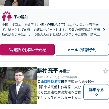
子の認知
中国・福岡エリア対応【LINE・WEB相談可】あなたの思いを否定せ
ず、味方として的確・迅速にサポートします。多数の相談実績と事務
所の総合力を活かし、今後の人生を見据えたプランをご提案。請求す
る側・された側双方に対応【完全個室／子連れ相談可】
電話でお問い合わせ
メールで面談予約
藤村 亮平
弁護士
弁護士法人いたむら法律事務所
山口県
防府市
防府駅
から徒歩10分
|
【駐車場完備】お客様一人ひ
詳細を見
とりに最適な解決方法をご提
る
案し，人生の再スタートをお
手伝い！離婚問題／相続問題
／企業法務など、幅広い法律