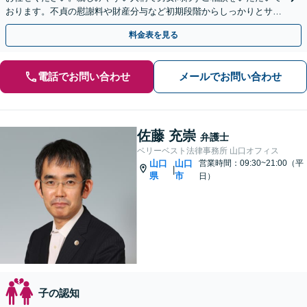
おります。不貞の慰謝料や財産分与など初期段階からしっかりとサポ
ートいたします。【web面談可能】
料金表を見る
電話でお問い合わせ
メールでお問い合わせ
佐藤 充崇
弁護士
ベリーベスト法律事務所 山口オフィス
山口
山口
営業時間：09:30~21:00（平
|
県
市
日）
子の認知