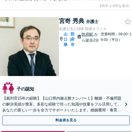
4件中 1-4件を表示
宮嵜 秀典
弁護士
弁護士法人ONE 防府オフィス
山
防
防府駅
か
営業時間：09:00~1
口
府
|
9:00（平日）
ら徒歩2分
県
市
子の認知
【裁判官15年の経験】【山口県内拠点数ナンバー１】離婚・不倫問題
の解決実績が豊富。多彩な経験で培った知識や技量をフル活用して、
あなたの新しい一歩を全力でサポートいたします。婚姻費用・養育費
／不貞の慰謝料請求／親権／財産分与【夜間対応】
料金表を見る