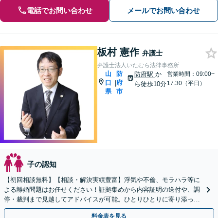
電話でお問い合わせ
メールでお問い合わせ
板村 憲作
弁護士
弁護士法人いたむら法律事務所
山
防
防府駅
か
営業時間：09:00~
口
府
|
17:30（平日）
ら徒歩10分
県
市
子の認知
【初回相談無料】【相談・解決実績豊富】浮気や不倫、モラハラ等に
よる離婚問題はお任せください！証拠集めから内容証明の送付や、調
停・裁判まで見越してアドバイスが可能。ひとりひとりに寄り添って
丁寧な対応を心掛けております。
料金表を見る