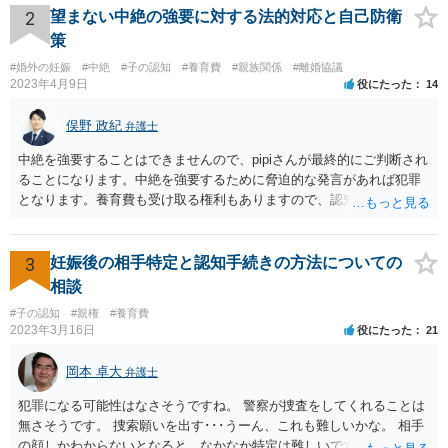
2
望まない中絶の強要に対する法的対応と自己防衛
策
#婚外の妊娠
#中絶
#子の認知
#養育費
#親族関係
#離婚協議
2023年4月9日
役にたった
14
俣野 政紀
弁護士
中絶を強要することはできませんので、pipiさんが最終的にご判断され
ることになります。中絶を強要するために脅迫的な発言があれば犯罪
となります。養育費も受け取る権利もありますので、認知等につきお
相手がきちんと対応しないのであれば弁護士にご相談されることをお
勧めします。
3
妊娠後の相手特定と認知手続きの方法についての
相談
#子の認知
#親権
#養育費
2023年3月16日
役にたった
21
岡本 卓大
弁護士
犯罪になる可能性はなさそうですね。 警察が捜査をしてくれることは
無さそうです。 捜索願いを出す･･･うーん、これも難しいかな。 相手
の顔しかわからないとなると、なかなか特定は難しいですね。 お役に