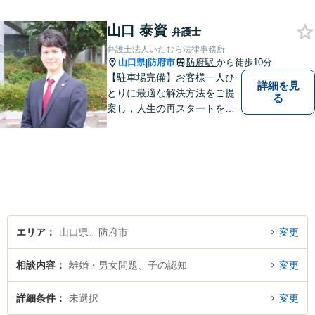
トラブルに対応。【初回面談
山口 泰資
無料】お気軽にご相談くださ
弁護士
い。
弁護士法人いたむら法律事務所
山口県
防府市
防府駅
から徒歩10分
|
【駐車場完備】お客様一人ひ
詳細を見
とりに最適な解決方法をご提
る
案し，人生の再スタートをお
手伝い！離婚問題／相続問題
／企業法務など、幅広い法律
トラブルに対応。【初回面談
無料】お気軽にご相談くださ
い。
エリア
山口県、防府市
変更
相談内容
離婚・男女問題、子の認知
変更
詳細条件
未選択
変更