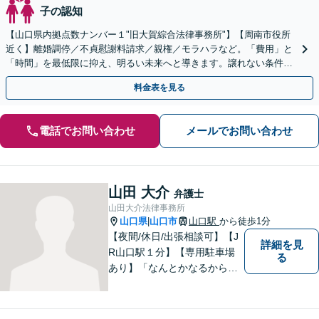
子の認知
【山口県内拠点数ナンバー１"旧大賀綜合法律事務所"】【周南市役所
近く】離婚調停／不貞慰謝料請求／親権／モラハラなど。「費用」と
「時間」を最低限に抑え、明るい未来へと導きます。譲れない条件が
あるという方でも、一度ご相談ください。
料金表を見る
電話でお問い合わせ
メールでお問い合わせ
山田 大介
弁護士
山田大介法律事務所
山口県
山口市
山口駅
から徒歩1分
|
【夜間/休日/出張相談可】【J
詳細を見
R山口駅１分】【専用駐車場
る
あり】「なんとかなるから大
丈夫」ではなく、まずはその
お悩みをお聞かせください。
個人・法人問わず、お困りの