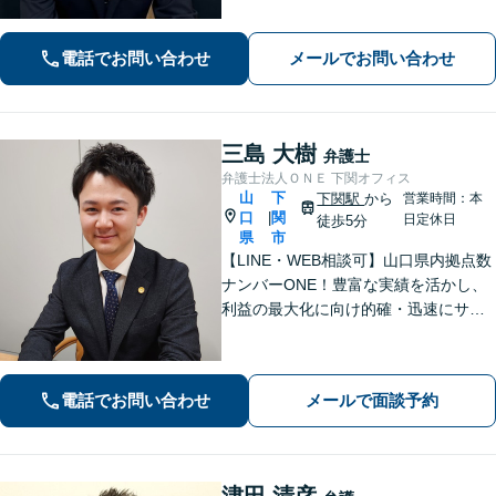
られるようサポートします【相続】事
実調査と判例をリサーチし、不公平感
電話でお問い合わせ
メールでお問い合わせ
のない相続を実現【WEB面談】
三島 大樹
弁護士
弁護士法人ＯＮＥ 下関オフィス
山
下
下関駅
から
営業時間：本
口
関
|
日定休日
徒歩5分
県
市
【LINE・WEB相談可】山口県内拠点数
ナンバーONE！豊富な実績を活かし、
利益の最大化に向け的確・迅速にサポ
ート。法的助言だけでなく、解決後の
未来を見据えたプランをご提案。離婚
問題／交通事故等、あなたの味方とし
電話でお問い合わせ
メールで面談予約
て尽力します【完全個室】【下関駅5
分】
津田 清彦