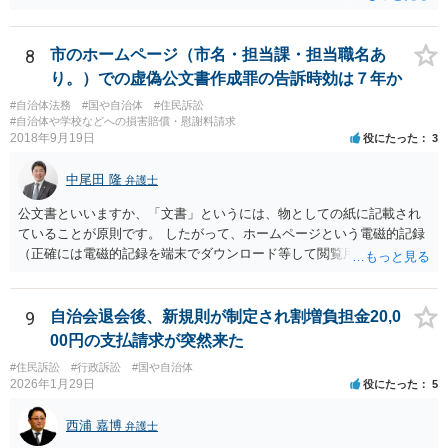
8
市のホームページ（市名・担当課・担当職名あ
り。）での虚偽公文書作成罪の告訴時効は７年か
#自治体法務
#国や自治体
#住民訴訟
#自治体や学校などへの損害賠償・慰謝料請求
2018年9月19日
役にたった
3
中尾田 隆
弁護士
公文書といいますか、「文書」というには、物としての紙に記載され
ていることが原則です。 したがって、ホームページという電磁的記録
（正確には電磁的記録を端末でダウンロード等して閲覧用のソフトで
表示している画面）は文書ではありません。刑法１６１条の２に該当
するか否かとなります。 また、自動計算シートが「権利、義務又は事
実証明に関する電磁的記録」に該当するか否かは、具体的な裁判とな
9
自治会退会後、新規則が制定され割増負担金20,0
ったときに裁判所がどのように判断するかは予測できません。 私見で
00円の支払請求が突然来た
すが、一般論としては、ホームページ上の自動計算シートはあくまで
#住民訴訟
#行政訴訟
#国や自治体
参考の情報であり、何か手続きをするさいに具体的に算定することに
2026年1月29日
役にたった
5
なると思われますので、「権利、義務又は事実証明に関する電磁的記
録」に該当しないと考えられます。 なお、刑法１６１条の２は「人の
西浦 嘉博
弁護士
事務処理を誤らせる目的で、」という要件がかかっているため、当該