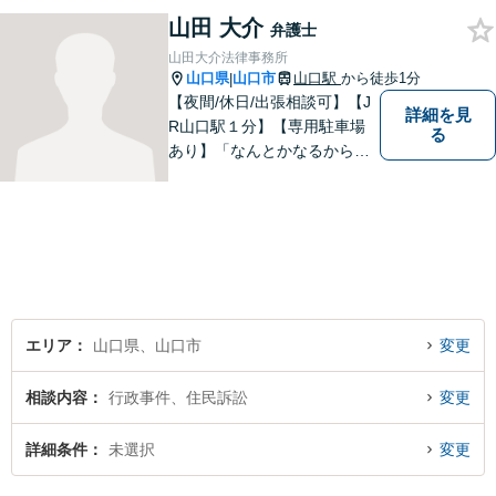
る弁護士が、客観的視点から
山田 大介
弁護士
事案を検討し、最適の解決方
山田大介法律事務所
法を探ります。
山口県
山口市
山口駅
から徒歩1分
|
【夜間/休日/出張相談可】【J
詳細を見
R山口駅１分】【専用駐車場
る
あり】「なんとかなるから大
丈夫」ではなく、まずはその
お悩みをお聞かせください。
個人・法人問わず、お困りの
方はお気軽にご相談くださ
い。
エリア
山口県、山口市
変更
相談内容
行政事件、住民訴訟
変更
詳細条件
未選択
変更