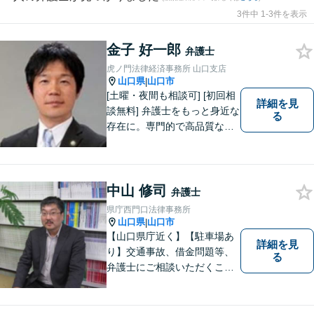
3件中 1-3件を表示
金子 好一郎
弁護士
虎ノ門法律経済事務所 山口支店
山口県
山口市
|
[土曜・夜間も相談可] [初回相
詳細を見
談無料] 弁護士をもっと身近な
る
存在に。専門的で高品質なリ
ーガルサービスを提供しま
す。
中山 修司
弁護士
県庁西門口法律事務所
山口県
山口市
|
【山口県庁近く】【駐車場あ
詳細を見
り】交通事故、借金問題等、
る
弁護士にご相談いただくこと
で解決の道筋が開ける可能性
が高まります。ぜひ一度ご相
談ください。専門知識を有す