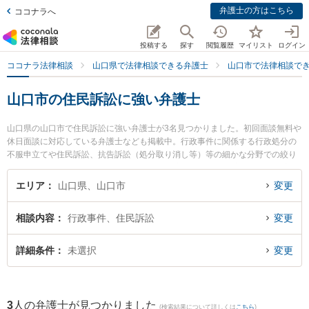
弁護士の方はこちら
ココナラへ
投稿する
探す
閲覧履歴
マイリスト
ログイン
ココナラ法律相談
山口県で法律相談できる弁護士
山口市で法律相談で
山口市の住民訴訟に強い弁護士
山口県の山口市で住民訴訟に強い弁護士が3名見つかりました。初回面談無料や
休日面談に対応している弁護士なども掲載中。行政事件に関係する行政処分の
不服申立てや住民訴訟、抗告訴訟（処分取り消し等）等の細かな分野での絞り
込み検索もでき便利です。特に虎ノ門法律経済事務所 山口支店の金子 好一郎弁
護士や県庁西門口法律事務所の中山 修司弁護士、山田大介法律事務所の山田 大
エリア
山口県、山口市
変更
介弁護士のプロフィール情報や弁護士費用、強みなどが注目されています。
『山口市で土日や夜間に発生した住民訴訟のトラブルを今すぐに弁護士に相談
相談内容
行政事件、住民訴訟
変更
したい』『住民訴訟のトラブル解決の実績豊富な近くの弁護士を検索したい』
『初回相談無料で住民訴訟を法律相談できる山口市内の弁護士に相談予約した
い』などでお困りの相談者さんにおすすめです。
詳細条件
未選択
変更
3
人の弁護士が見つかりました
(検索結果について詳しくは
こちら
)