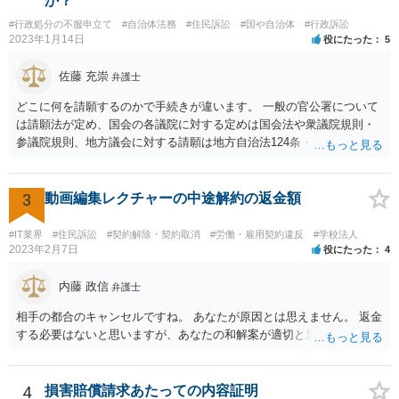
か？
るのであれば、今後は、相手方本人に直接連絡するのではなく、司法
#行政処分の不服申立て
#自治体法務
#住民訴訟
#国や自治体
#行政訴訟
書士を通じてやり取りする方が適切な対応となります。直接交渉を続
2023年1月14日
役にたった
5
けると、「勝手に話を進めた」と受け取られ、かえって交渉がこじれ
る可能性があります。対応としては、分割払いを希望する理由、頭金
佐藤 充崇
弁護士
の有無、毎月の支払額、支払日、遅れた場合の扱いなどを整理し、書
面又はメールで正式な和解案として提示するとよいでしょう。
どこに何を請願するのかで手続きが違います。 一般の官公署について
は請願法が定め、国会の各議院に対する定めは国会法や衆議院規則・
参議院規則、地方議会に対する請願は地方自治法124条・125条が定め
ています。 請願を行おうとする官公署にまず問いあわせるのが比較的
スムースかと思います。
3
動画編集レクチャーの中途解約の返金額
#IT業界
#住民訴訟
#契約解除・契約取消
#労働・雇用契約違反
#学校法人
2023年2月7日
役にたった
4
内藤 政信
弁護士
相手の都合のキャンセルですね。 あなたが原因とは思えません。 返金
する必要はないと思いますが、あなたの和解案が適切と思います。
4
損害賠償請求あたっての内容証明