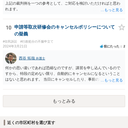
目的を欠く場合は刑法１６１条の２に該当しません。
上記の裁判例を一つの参考として、ご対応を検討いただければと思わ
れます。
10
申請等取次研修会のキャンセルポリシーについて
の疑義
#住民訴訟
#行政処分の不服申立て
2024年3月21日
役にたった
2
西谷 拓哉
弁護士
何かの思い違いであれば恐縮なのですが、講習を申し込んでいるので
すから、特段の定めない限り、自動的にキャンセルになるということ
はないと思われます。 当日にキャンセルしたり、事前の通知なく不参
加となれば、講習料金は100%払わないといけなくなる可能性が高いも
のと思慮致します。
もっとみる
近くの市区町村を選び直す