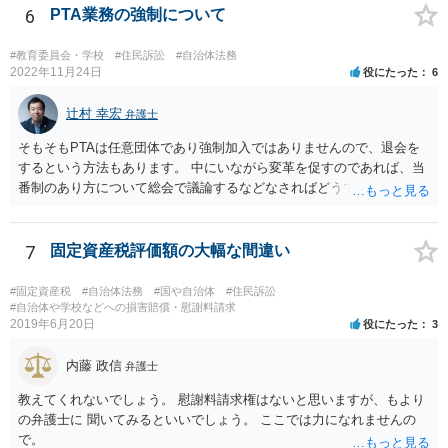
6
PTA業務の強制について
#教育委員会・学校
#住民訴訟
#自治体法務
2022年11月24日
役にたった
6
辻村 幸宏
弁護士
そもそもPTAは任意団体であり強制加入ではありませんので、退会を
するという方法もあります。 中にいながら変革を促すのであれば、当
番制のあり方について総会で議論するなどなさればどうでしょうか。
7
固定資産税評価額の大幅な間違い
#固定資産税
#自治体法務
#国や自治体
#住民訴訟
#自治体や学校などへの損害賠償・慰謝料請求
2019年6月20日
役にたった
3
内藤 政信
弁護士
教えてくれないでしょう。 慰謝料請求権はないと思いますが、もより
の弁護士に 聞いてみるといいでしょう。 ここでは力になれませんの
で。