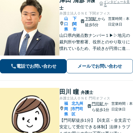
弁護
インタビューを見
る
士
弁護士法人ＯＮＥ 下関オフィス
山
下
下関駅
から
営業時間：本
口
関
|
日定休日
徒歩5分
県
市
山口県内拠点数ナンバー１▶︎▷地元の
裁判所や警察署、役所とのやり取りに
慣れているため、手続きが円滑に進み
ます。また、「近くに事務所がある」
ことで、仕事帰りや急な事態でも相談
電話でお問い合わせ
メールでお問い合わせ
に行きやすくなります。法律トラブル
は「地域密着」の当事務所にご相談く
ださい。
田川 瞳
弁護士
弁護士法人ＯＮＥ 門司オフィス
福
北九州
門司駅
か
営業時間：本
岡
市門司
|
日定休日
ら徒歩1分
県
区
【門司駅徒歩1分】【6支店・全支店で
安定して受任できる体制】法律トラブ