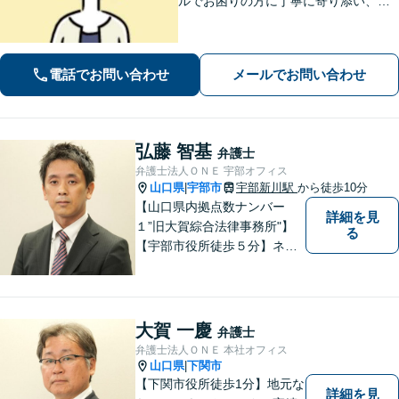
ルでお困りの方に丁寧に寄り添い、納
得できる解決を目指します。費用は事
前に分かりやすくご説明します。お困
りの方はぜひご相談ください【駐車場
電話でお問い合わせ
メールでお問い合わせ
あり】
弘藤 智基
弁護士
弁護士法人ＯＮＥ 宇部オフィス
山口県
宇部市
宇部新川駅
から徒歩10分
|
【山口県内拠点数ナンバー
詳細を見
１”旧大賀綜合法律事務所"】
る
【宇部市役所徒歩５分】ネッ
トワークを活かし、寄り添い
ながらサポートをいたしま
す。お困りの方はお気軽にご
相談ください。
大賀 一慶
弁護士
弁護士法人ＯＮＥ 本社オフィス
山口県
下関市
|
【下関市役所徒歩1分】地元な
詳細を見