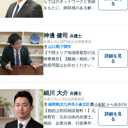
らではのネットワークと実績
る
をもとに、納得感のある解決
策をサポート！お悩みの方は
お気軽にご相談ください。
神邊 健司
弁護士
弁護士法人関門総合法律事務所
山口県
下関市
|
【下関エリア地域密着型の法
詳細を見
律事務所】【離婚／相続／不
る
動産問題はお任せください】
法テラス可！小さな問題であ
っても、不安は抱え込まずご
相談ください。お一人おひと
りの声を大切にし、適切な解
細川 大介
弁護士
決方法をご提案いたします。
弁護士法人河合法律事務所
福岡県
北九州市小倉北区
小倉駅
から徒歩2分
|
【相続は初回相談無料！】元
詳細を見
検察官・元自治体内弁護士。
る
相続、企業法務、行政事件、