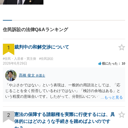
国家賠償に注力【北九州・行
橋・京築】
住民訴訟の法律Q&Aランキング
1
裁判中の和解交渉について
#住民・入居者・買主側
#住民訴訟
2026年6月29日
役にたった
10
髙橋 俊太
弁護士
「やぶさかではない」という表現は、一般的の用語法としては、「応
じることを全く拒否しているわけではない」「検討の余地はある」と
いう程度の意味合いです。したがって、分割払いについて、直ちに拒
絶されているわけではないと受け止めてよいと思います。もっとも、
「吝かではない」と言われたからといって、分割案に合意したという
意味ではありません。相手方司法書士の発言も、「分割案を検討する
2
憲法の保障する請願権を実際に行使するには、具
余地はあるが、正式な回答は相手方本人と協議したうえで行う」とい
体的にはどのような手続きを踏めばよいのです
う趣旨と捉えるのが自然だと思われます。 司法書士が窓口になってい