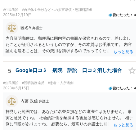
#住民訴訟
#自治体や学校などへの損害賠償・慰謝料請求
2025年12月19日
役にたった
4
匿名A
弁護士
内容証明郵便は、郵便局に同内容の書面が保管されるので、差し出し
たことが証明されるというものですが、その本質はお手紙です。 内容
証明を送ることは、その費用を請求するので払ってくださいという申
出をお手紙で行ったというにすぎません。 そのため、相手がそれに応
じる義務が（内容証明郵便の効力として）生じるというものではな
く、無視されたらそれでおしまいです。 その後は、裁判を起こして判
5
Google口コミ 病院 訴訟 口コミ消した場合
決を得て強制的に支払ってもらえるようにするかどうかを検討する必
要があります。郵便を送らずに最初から裁判所に申し立てる方法もあ
#住民訴訟
#説明義務違反
#患者・入所者側
りえます。 弁護士に依頼する場合、何を依頼するかということをよく
2023年5月15日
役にたった
4
よく相談の上、決めるべきです。 単に内容証明郵便を作ってもらうだ
けでよいのかどうか（これだけなら数万円でしょう）、その後の交渉
内藤 政信
弁護士
を依頼するかどうか、請求金額との関係で、赤字になるかもしれない
拝見した範囲では、あなたに名誉棄損などの違法性はありません。 事
ので、交渉の依頼はしないのか、など、検討すべき点はいろいろあり
実と意見ですね。 社会的評価を棄損する害意は感じられません。 相手
ますので、まずは、お近くの弁護士に直接相談してみてください。
側に問題がありますね。 必要なら、最寄りの弁護士に相談して下さ
い。