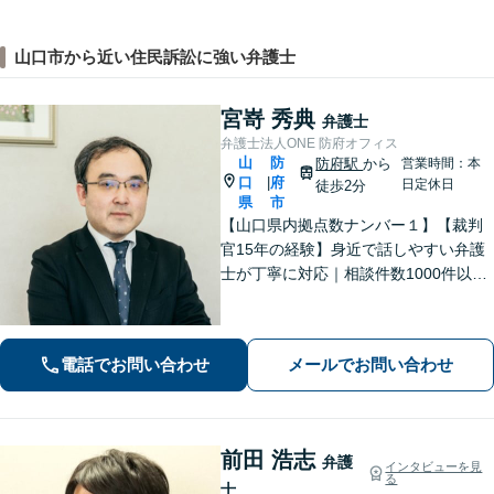
山口市から近い住民訴訟に強い弁護士
宮嵜 秀典
弁護士
弁護士法人ONE 防府オフィス
山
防
防府駅
から
営業時間：本
口
府
|
日定休日
徒歩2分
県
市
【山口県内拠点数ナンバー１】【裁判
官15年の経験】身近で話しやすい弁護
士が丁寧に対応｜相談件数1000件以上
の実績をもとに、地域事情に寄り添っ
た適切なアドバイスを提供します。安
心してお任せください。【夜間対応】
電話でお問い合わせ
メールでお問い合わせ
前田 浩志
弁護
インタビューを見
る
士