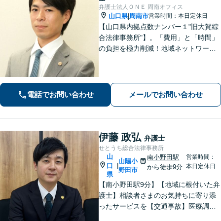
弁護士法人ＯＮＥ 周南オフィス
山口県
周南市
営業時間：本日定休日
|
【山口県内拠点数ナンバー１"旧大賀綜
合法律事務所"】。「費用」と「時間」
の負担を極力削減！地域ネットワーク
を活用し、依頼者が望む解決を目指し
ます。お気軽にご相談ください。【相
続・遺言に強い】不動産の売却や相続
税対策なども親身に対応◎
電話でお問い合わせ
メールでお問い合わせ
伊藤 政弘
弁護士
せとうち総合法律事務所
山
南小野田駅
営業時間：
山陽小
口
|
本日定休日
から徒歩9分
野田市
県
【南小野田駅9分】【地域に根付いた弁
護士】相談者さまのお気持ちに寄り添
ったサービスを【交通事故】医療調査
を徹底的に行い、然るべき補償を受け