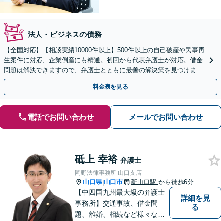
法人・ビジネスの債務
【全国対応】【相談実績10000件以上】500件以上の自己破産や民事再
生案件に対応、企業倒産にも精通。初回から代表弁護士が対応。借金
問題は解決できますので、弁護士とともに最善の解決策を見つけまし
ょう【初回相談無料】【法テラス利用可】
料金表を見る
電話でお問い合わせ
メールでお問い合わせ
砥上 幸裕
弁護士
岡野法律事務所 山口支店
山口県
山口市
新山口駅
から徒歩6分
|
【中四国九州最大級の弁護士
詳細を見
事務所】交通事故、借金問
る
題、離婚、相続など様々な問