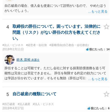
自己破産の場合、借入金も使途について説明がいるので、 やめたほう
がいいでしょう。
4
取締役の辞任について。困っています。法律的に
問題（リスク）がない辞任の仕方を教えてくださ
い。
#法人・ビジネス
#経営者・会社側
#退職理由(自己都合・会社都合)
2018年2月11日
役にたった
14
鈴木 崇裕
弁護士
辞任することは可能です。ただし会社に対する損害賠償債務を追う可
能性は完全には否定できません。 辞任を制限する約定の効力について
は学説が分かれていますが，そもそも無効（辞任は可能）と考える説
と，辞任の効力自体は認め，会社に対する債務不履行責任を負わされ
る可能性があると考える説が有力です。 ただし，いずれの説をとった
場合でも，会社にとって「不利な時期」に辞任したときは，「やむを
5
自己破産の種類について
得ない事由」がない限り，会社の損害を賠償しなければならなくなり
ます。 健康上の理由は「やむを得ない事由」の典型ですが，程度によ
#自己破産
#法人破産
#法人・ビジネス
って異なります。 子会社の代表取締役が辞任を認めてくれるのであれ
2019年4月17日
役にたった
6