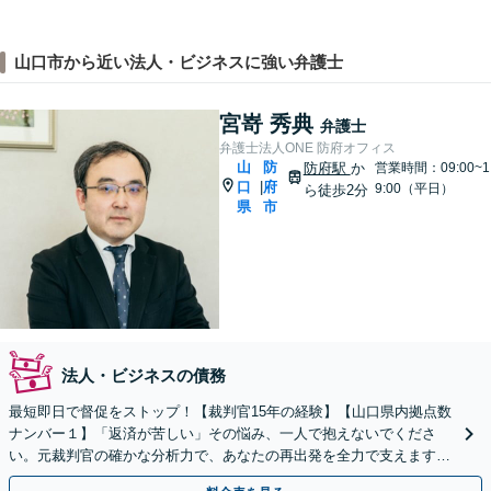
山口市から近い法人・ビジネスに強い弁護士
宮嵜 秀典
弁護士
弁護士法人ONE 防府オフィス
山
防
防府駅
か
営業時間：09:00~1
口
府
|
9:00（平日）
ら徒歩2分
県
市
法人・ビジネスの債務
最短即日で督促をストップ！【裁判官15年の経験】【山口県内拠点数
ナンバー１】「返済が苦しい」その悩み、一人で抱えないでくださ
い。元裁判官の確かな分析力で、あなたの再出発を全力で支えます｜
自己破産・任意整理・時効のご相談にも対応