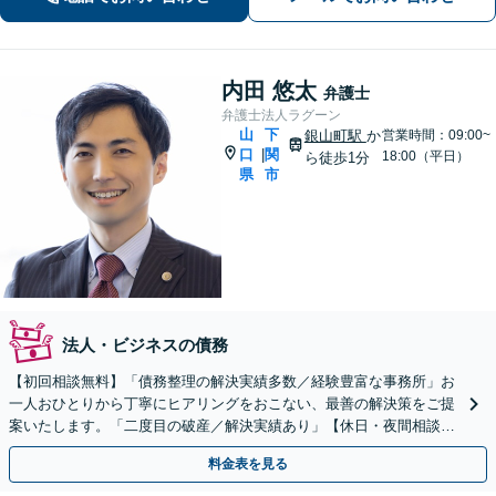
のない相続を実現【WEB面談】
内田 悠太
弁護士
弁護士法人ラグーン
山
下
銀山町駅
か
営業時間：09:00~
口
関
|
18:00（平日）
ら徒歩1分
県
市
法人・ビジネスの債務
【初回相談無料】「債務整理の解決実績多数／経験豊富な事務所」お
一人おひとりから丁寧にヒアリングをおこない、最善の解決策をご提
案いたします。「二度目の破産／解決実績あり」【休日・夜間相談
可】
料金表を見る