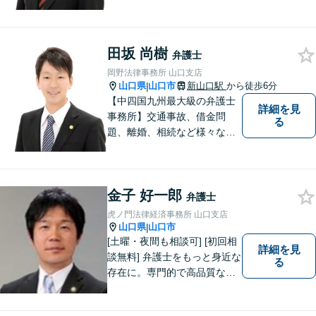
題について、「何度でも無
料」の相談を行っています！
まずはお気軽にご相談くださ
田坂 尚樹
い！
弁護士
岡野法律事務所 山口支店
山口県
山口市
新山口駅
から徒歩6分
|
【中四国九州最大級の弁護士
詳細を見
事務所】交通事故、借金問
る
題、離婚、相続など様々な問
題について、「何度でも無
料」の相談を行っています！
まずはお気軽にご相談くださ
金子 好一郎
い！
弁護士
虎ノ門法律経済事務所 山口支店
山口県
山口市
|
[土曜・夜間も相談可] [初回相
詳細を見
談無料] 弁護士をもっと身近な
る
存在に。専門的で高品質なリ
ーガルサービスを提供しま
す。