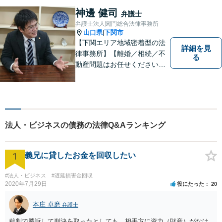
相談・年間150件以上」【子
神邊 健司
弁護士
連れ相談可】【休日・夜間相
弁護士法人関門総合法律事務所
談対応】
山口県
下関市
|
【下関エリア地域密着型の法
詳細を見
律事務所】【離婚／相続／不
る
動産問題はお任せください】
法テラス可！小さな問題であ
っても、不安は抱え込まずご
相談ください。お一人おひと
りの声を大切にし、適切な解
決方法をご提案いたします。
法人・ビジネスの債務の法律Q&Aランキング
1
義兄に貸したお金を回収したい
#法人・ビジネス
#遅延損害金回収
2020年7月29日
役にたった
20
本庄 卓磨
弁護士
裁判で勝訴して判決を取ったとしても，相手方に資力（財産）がなけ