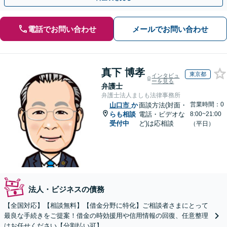
電話でお問い合わせ
メールでお問い合わせ
真下 博孝
東京都
インタビュ
ーを見る
弁護士
弁護士法人ましも法律事務所
営業時間：0
山口市
か
面談方法(対面・
らも相談
電話・ビデオな
8:00~21:00
受付中
ど)は応相談
（平日）
法人・ビジネスの債務
【全国対応】【相談無料】【借金分野に特化】ご相談者さまにとって
最良な手続きをご提案！借金の時効援用や信用情報の回復、任意整理
はお任せください【分割払い可】