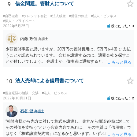
証人に対する請求については、法定の要件を満たさない限り、連帯保
9
借金問題。管財人について
証契約として効力が生じません。弁護士の依頼の有無はこれを左右し
ないので、注意が必要です。
#自己破産
#クレジット会社
#法人破産
#督促の停止
#法人・ビジネス
#個人・プライベート
2022年5月25日
役にたった
3
内藤 政信
弁護士
少額管財事案と思いますが、20万円の管財費用は、5万円を4回で 支払
うことが認められています。 会社を譲渡するのは、譲受会社を探すこ
とが難しいでしょう。 弁護士が、債権者に通知すると、支払いを止め
ることができるので、 その間に、20万円を貯めることになるでしょ
う。
10
法人売却による借用書について
#借金返済の相談・交渉
#法人・ビジネス
2022年10月21日
役にたった
2
石谷 健
弁護士
“相談者様から先方に対して株式を譲渡し、先方から相談者様に対して
その対価を支払う”という合意内容であれば、 その性質は「借用書」で
はなく「株式譲渡契約書」になるかと思います。いずれにせよ、口約