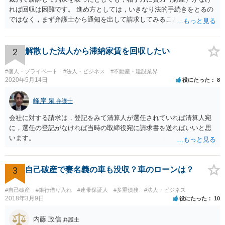
れば回収は困難です。 進め方としては，いきなり法的手続きをとるの
ではなく，まず弁護士から通知を出して請求してみることを検討すべ
きだと思います。
2
解散した法人から滞納家賃を回収したい
#個人・プライベート
#法人・ビジネス
#不動産・建設業界
2020年5月14日
役にたった
8
峰岸 泉
弁護士
会社に対する請求は，登記をみて清算人が選任されていれば清算人宛
に，選任の登記がなければ当時の取締役宛に請求書を送ればいいと思
います。
3
自己破産で妻名義の車も没収？車のローンは？
#自己破産
#銀行借り入れ
#連帯保証人
#多重債務
#法人・ビジネス
2018年3月9日
役にたった
10
内藤 政信
弁護士