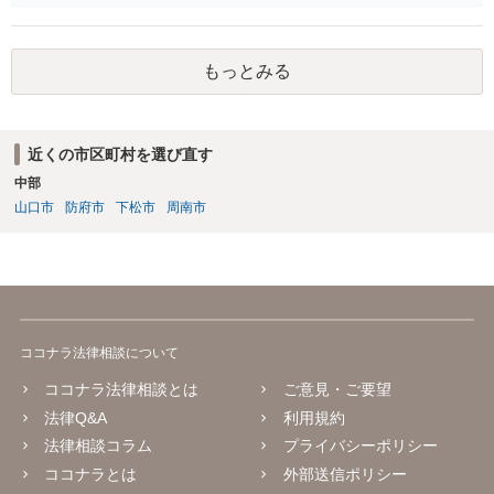
束はお勧めしません。 その上で、仮に先方が合意した支払いを滞らせ
た場合に、相談者様として、民事訴訟を経ないでいきなり強制執行
（先方の財産を差し押さえること等）を行えるようにしておくには、
もっとみる
単に両者間で契約書を作成するのではなく、 両者が公証役場に赴い
て、公証人によって作成される公正証書の形式で契約の締結を行うこ
とが必要となります。 また、その際、当該公正証書には「債務者が直
ちに強制執行に服する旨の陳述」（民事執行法第２２条第５号）の 記
近くの市区町村を選び直す
載を盛り込んでおく必要もあります。 以上について、さらに詳しくお
中部
知りになりたい場合は、法律事務所等での弁護士への法律相談をご検
討ください。
山口市
防府市
下松市
周南市
ココナラ法律相談について
ココナラ法律相談とは
ご意見・ご要望
法律Q&A
利用規約
法律相談コラム
プライバシーポリシー
ココナラとは
外部送信ポリシー