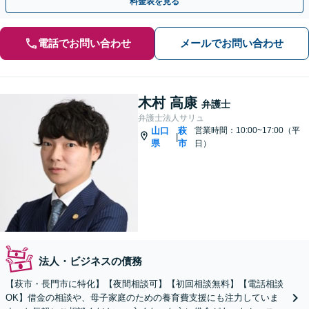
料金表を見る
電話でお問い合わせ
メールでお問い合わせ
木村 高康
弁護士
弁護士法人サリュ
山口
萩
営業時間：10:00~17:00（平
|
県
市
日）
法人・ビジネスの債務
【萩市・長門市に特化】【夜間相談可】【初回相談無料】【電話相談
OK】借金の相談や、母子家庭のための養育費支援にも注力していま