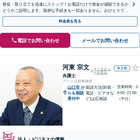
督促・取り立てを迅速にストップ！お電話だけで借金が減額できるか
どうかご説明します。面倒な手続きも一切ありません。おひとりで悩
まず、お気軽にご相談ください。【電話相談可】
料金表を見る
電話でお問い合わせ
メールでお問い合わせ
河東 宗文
東京都
インタビュ
ーを見る
弁護士
アース法律事務所
営業時間：0
山口市
か
面談方法(対面・
らも相談
電話・ビデオな
9:00~21:00
受付中
ど)は応相談
（平日）
法人・ビジネスの債務