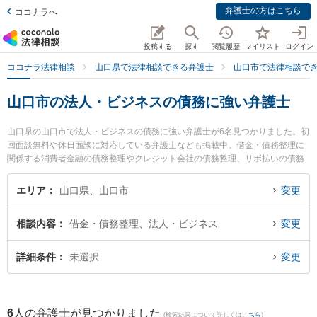
弁護士の方はこちら
ココナラへ
投稿する
探す
閲覧履歴
マイリスト
ログイン
ココナラ法律相談
山口県で法律相談できる弁護士
山口市で法律相談で
山口市の法人・ビジネスの債務に強い弁護士
山口県の山口市で法人・ビジネスの債務に強い弁護士が6名見つかりました。初
回面談無料や休日面談に対応している弁護士なども掲載中。借金・債務整理に
関係する消費者金融の債務整理やクレジット会社の債務整理、リボ払いの債務
整理等の細かな分野での絞り込み検索もでき便利です。特にミチシルベ法律事
務所の富岡 杏奈弁護士やミチシルベ法律事務所の川上 弘達弁護士、岡野法律事
エリア
山口県、山口市
変更
務所 山口支店の砥上 幸裕弁護士のプロフィール情報や弁護士費用、強みなどが
注目されています。『山口市で土日や夜間に発生した法人・ビジネスの債務の
相談内容
借金・債務整理、法人・ビジネス
変更
トラブルを今すぐに弁護士に相談したい』『法人・ビジネスの債務のトラブル
解決の実績豊富な近くの弁護士を検索したい』『初回相談無料で法人・ビジネ
スの債務を法律相談できる山口市内の弁護士に相談予約したい』などでお困り
詳細条件
未選択
変更
の相談者さんにおすすめです。
6
人の弁護士が見つかりました
(検索結果について詳しくは
こちら
)