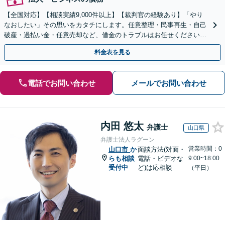
【全国対応】【相談実績9,000件以上】【裁判官の経験あり】「やり
なおしたい」その思いをカタチにします。任意整理・民事再生・自己
破産・過払い金・任意売却など、借金のトラブルはお任せください。
【初回相談無料】【全国対応可能】
料金表を見る
電話でお問い合わせ
メールでお問い合わせ
内田 悠太
弁護士
山口県
弁護士法人ラグーン
営業時間：0
山口市
か
面談方法(対面・
らも相談
電話・ビデオな
9:00~18:00
受付中
ど)は応相談
（平日）