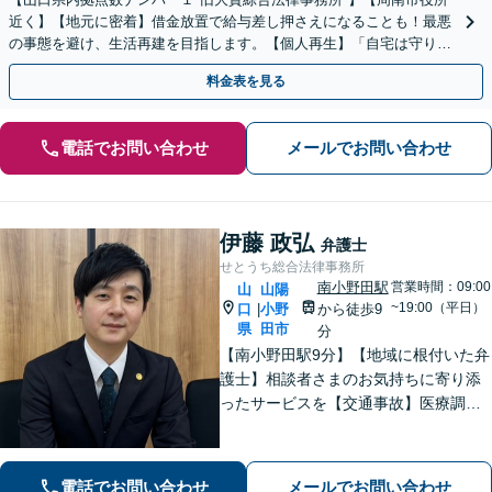
近く】【地元に密着】借金放置で給与差し押さえになることも！最悪
の事態を避け、生活再建を目指します。【個人再生】「自宅は守りた
い」などご要望があればお気軽にお申し出ください。
料金表を見る
電話でお問い合わせ
メールでお問い合わせ
伊藤 政弘
弁護士
せとうち総合法律事務所
南小野田駅
営業時間：09:00
山
山陽
~19:00（平日）
口
小野
から徒歩9
|
県
田市
分
【南小野田駅9分】【地域に根付いた弁
護士】相談者さまのお気持ちに寄り添
ったサービスを【交通事故】医療調査
を徹底的に行い、然るべき補償を受け
られるようサポートします【相続】事
実調査と判例をリサーチし、不公平感
電話でお問い合わせ
メールでお問い合わせ