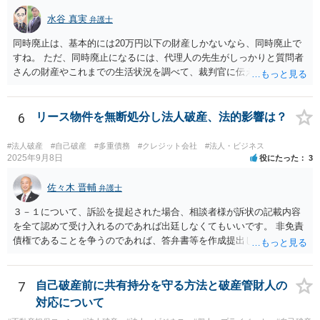
ば，少なくとも法律上は，親会社（子会社にとっての株主）の承諾は
必要ありません。 なお，子会社の代表取締役には，取締役辞任の登記
水谷 真実
弁護士
をしてもらわなければなりません。 親会社が株主代表訴訟を提起する
同時廃止は、基本的には20万円以下の財産しかないなら、同時廃止で
ことは理論上可能ですが，あなたに対して追及できる責任は，あなた
すね。 ただ、同時廃止になるには、代理人の先生がしっかりと質問者
自身が会社に対して追う責任（例えば任務懈怠責任）の範囲に留まり
さんの財産やこれまでの生活状況を調べて、裁判官に伝える必要があ
ます。子会社の負債をあなたに負わせることはできません。 実際上問
ります。 そこで、代理人の先生としっかり打ち合わせるべきです。そ
題となるのは，親会社からの圧力により，子会社の代表取締役があな
して、代理人の先生が同時廃止でいけるというなら、同時廃止になる
たの辞任に応じてくれない場合ですね。 子会社の代表取締役が全く動
でしょう。
6
リース物件を無断処分し法人破産、法的影響は？
いてくれないと，辞任の登記をするためには，最終的には訴訟を提起
する必要が生じます。
#法人破産
#自己破産
#多重債務
#クレジット会社
#法人・ビジネス
2025年9月8日
役にたった
3
佐々木 晋輔
弁護士
３－１について、訴訟を提起された場合、相談者様が訴状の記載内容
を全て認めて受け入れるのであれば出廷しなくてもいいです。 非免責
債権であることを争うのであれば、答弁書等を作成提出して反論しな
ければなりません。 上記訴訟は破産手続とは別ですので、破産を受任
した弁護士が受ける場合でも、弁護士費用は別途必要になると思いま
す。 ３－２について、上記のとおり、破産とは別で弁護士費用が必要
7
自己破産前に共有持分を守る方法と破産管財人の
になると思います。 費用の額については、弁護士によって異なります
対応について
が、破産手続を受任した弁護士が受けるのであれば、低めの金額で受