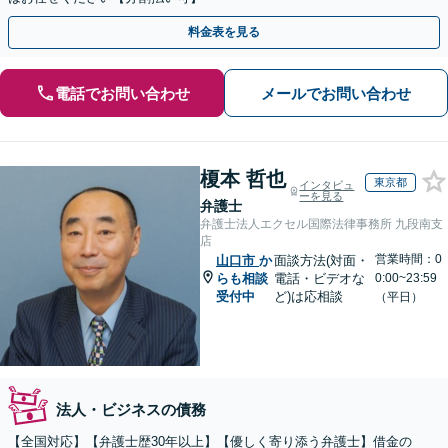
料金表を見る
電話でお問い合わせ
メールでお問い合わせ
榎本 哲也
東京都
インタビュ
ーを見る
弁護士
弁護士法人エクセル国際法律事務所 九段南支
店
営業時間：0
山口市
か
面談方法(対面・
らも相談
電話・ビデオな
0:00~23:59
受付中
ど)は応相談
（平日）
法人・ビジネスの債務
【全国対応】【弁護士歴30年以上】【優しく寄り添う弁護士】借金の