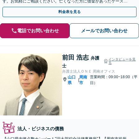
す。お気軽にご相談ください。亡くなった方に借金があったケースも
柔軟な解決を図ります。
料金表を見る
電話でお問い合わせ
メールでお問い合わせ
前田 浩志
弁護
インタビューを見
る
士
弁護士法人ＯＮＥ 周南オフィス
山口
周南
営業時間：09:00~18:00（平
|
県
市
日）
法人・ビジネスの債務
【山口県内拠点数ナンバー１"旧大賀綜合法律事務所"】【周南市役所