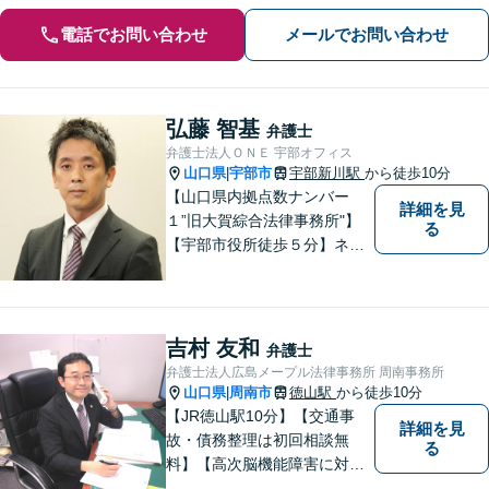
電話でお問い合わせ
メールでお問い合わせ
弘藤 智基
弁護士
弁護士法人ＯＮＥ 宇部オフィス
山口県
宇部市
宇部新川駅
から徒歩10分
|
【山口県内拠点数ナンバー
詳細を見
１”旧大賀綜合法律事務所"】
る
【宇部市役所徒歩５分】ネッ
トワークを活かし、寄り添い
ながらサポートをいたしま
す。お困りの方はお気軽にご
相談ください。
吉村 友和
弁護士
弁護士法人広島メープル法律事務所 周南事務所
山口県
周南市
徳山駅
から徒歩10分
|
【JR徳山駅10分】【交通事
詳細を見
故・債務整理は初回相談無
る
料】【高次脳機能障害に対応
可】依頼者の希望や気持ちを