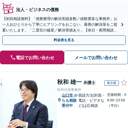
法人・ビジネスの債務
【初回相談無料】「債務整理の解決実績多数／経験豊富な事務所」お
一人おひとりから丁寧にヒアリングをおこない、最善の解決策をご提
案いたします。「二度目の破産／解決実績あり」【休日・夜間相談
可】
料金表を見る
電話でお問い合わせ
メールでお問い合わせ
秋和 雄一
弁護士
東京都
秋和法律事務所
営業時間：0
山口市
か
面談方法(対面・
らも相談
電話・ビデオな
9:00~23:59
受付中
ど)は応相談
（平日）