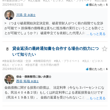
#不動産担保ローン
#法人破産
#法人・ビジネス
#個人・プライベート
#自己破産
けてくれるかもしれません。 弁護士を依頼するかどうかは、弁護士費
2025年8月21日
役にたった
5
用と賠償額を比較して決められたらいいと思います。 なお、リース会
社が非免責債権であると主張するのであれば、破産手続の中（免責に
川添 圭
弁護士
対する意見等）で主張すると思いますので、訴訟されるかどうかは破
産手続中に分かると思います。
> （つまり破産開始決定決定前、破産管財人がつく前の段階でも交渉
が可能で > 担保権の債権者は直ちに抵当権の実行ということを防ぐこ
とが可能でしょうか？） 破産申立てを依頼した代理人弁護士が売買に
関与し、売却代金の使途を含めたすべての記録を残すといったやり方
が可能な場合もありますが、オーバーローン事案では売却代金が手元
に残らないことになるため、弁護士としても慎重な判断が求められま
8
貸金返済の最終通知書を自作する場合の効力につ
す。 > 例えば弁護士費用を分割で積立するなど半年、１年かかる場合
いて知りたい
でも かなり率直な（身も蓋もない）意見を述べると、担保に供されて
#借金返済の相談・交渉
#債権回収代行
#個人・プライベート
#法人・ビジネス
いる共有持分を親族が取得することで不動産を守りたいのであれば、
#法人・ビジネス
#音信不通・行方不明の相手
弁護士費用は長期分割などせず、親族等から援助して貰うことを模索
2024年8月16日
役にたった
6
した方がよいと思います（弁護士費用の援助も馬鹿にならない金額で
借金・債務整理に強い弁護士
すが、それによって共有持分を取得できる可能性が高くなるのであれ
西谷 拓哉
弁護士
ば、他の共有者にとってもそれを支出するだけのメリットがあると思
います）。
金銭債務に関する損害の賠償は、 法定利率（今なら３パーセントにな
る。民法４０４条２項）もしくは約定利率による遅延損害金だけです
（民法４１９条１項）。 金銭の返還を受けられないことにより何か損
害を被ったとしても、元本のほか、遅延損害金の請求ができるにとど
まります。 なお、すでに他の弁護士が先に記載されたとおり、連帯保