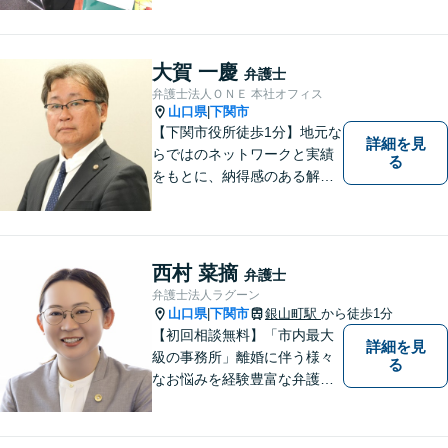
真摯に受け止め、粘り強く対
応。「人生・企業運営のパー
トナー」として、お客さまに
大賀 一慶
弁護士
寄り添いますので、お気軽に
弁護士法人ＯＮＥ 本社オフィス
ご相談ください。
山口県
下関市
|
【下関市役所徒歩1分】地元な
詳細を見
らではのネットワークと実績
る
をもとに、納得感のある解決
策をサポート！お悩みの方は
お気軽にご相談ください。
西村 菜摘
弁護士
弁護士法人ラグーン
山口県
下関市
銀山町駅
から徒歩1分
|
【初回相談無料】「市内最大
詳細を見
級の事務所」離婚に伴う様々
る
なお悩みを経験豊富な弁護士
が解決に導きます。女性スタ
ッフ在籍／男性に話しづらい
内容でも安心「相続に関する