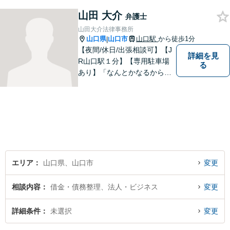
山田 大介
弁護士
山田大介法律事務所
山口県
山口市
山口駅
から徒歩1分
|
【夜間/休日/出張相談可】【J
詳細を見
R山口駅１分】【専用駐車場
る
あり】「なんとかなるから大
丈夫」ではなく、まずはその
お悩みをお聞かせください。
個人・法人問わず、お困りの
方はお気軽にご相談くださ
い。
エリア
山口県、山口市
変更
相談内容
借金・債務整理、法人・ビジネス
変更
詳細条件
未選択
変更