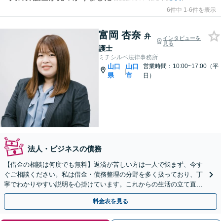
6件中 1-6件を表示
富岡 杏奈
弁
インタビューを
見る
護士
ミチシルベ法律事務所
山口
山口
営業時間：10:00~17:00（平
|
県
市
日）
法人・ビジネスの債務
【借金の相談は何度でも無料】返済が苦しい方は一人で悩まず、今す
ぐご相談ください。私は借金・債務整理の分野を多く扱っており、丁
寧でわかりやすい説明を心掛けています。これからの生活の立て直し
を全力で支えます【山口駅徒歩13分】【駐車場完備】
料金表を見る