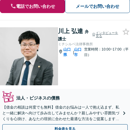
電話でお問い合わせ
メールでお問い合わせ
川上 弘達
弁
インタビューを
見る
護士
ミチシルベ法律事務所
山口
山口
営業時間：10:00~17:00（平
|
県
市
日）
法人・ビジネスの債務
【借金の相談は何度でも無料】借金のお悩みは一人で抱え込まず、私
と一緒に解決へ向けて歩み出してみませんか？親しみやすい雰囲気づ
くりを心掛け、あなたの現状に合わせた最適な方法をご提案します。
【山口駅徒歩13分】【駐車場完備】
料金表を見る