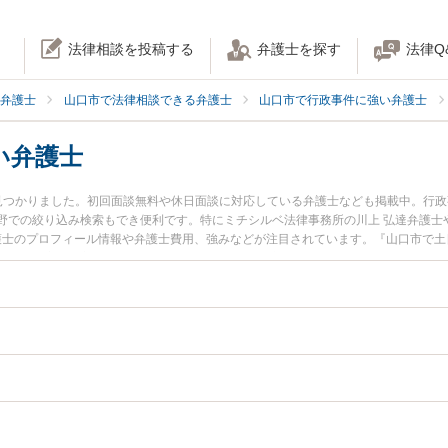
法律相談を投稿する
弁護士を探す
法律Q
弁護士
山口市で法律相談できる弁護士
山口市で行政事件に強い弁護士
い弁護士
見つかりました。初回面談無料や休日面談に対応している弁護士なども掲載中。行
野での絞り込み検索もでき便利です。特にミチシルベ法律事務所の川上 弘達弁護士
弁護士のプロフィール情報や弁護士費用、強みなどが注目されています。『山口市で
ル解決の実績豊富な近くの弁護士を検索したい』『初回相談無料で行政訴訟を法律