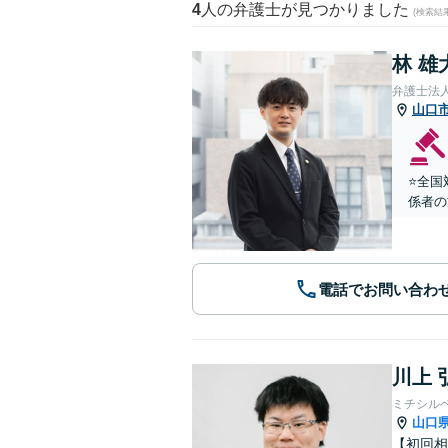
4
人の弁護士が見つかりました
(検索結
林 雄
弁護士法
山口
⭐️全
係者の
電話でお問い合わ
川上 
ミチシル
山口
【初回相