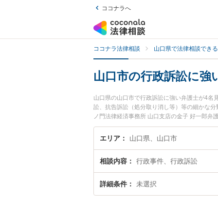
ココナラへ
ココナラ法律相談
山口県で法律相談できる
山口市の行政訴訟に強
山口県の山口市で行政訴訟に強い弁護士が4名
訟、抗告訴訟（処分取り消し等）等の細かな分
ノ門法律経済事務所 山口支店の金子 好一郎
ぐに弁護士に相談したい』『行政訴訟のトラブ
などでお困りの相談者さんにおすすめです。
エリア
山口県、山口市
相談内容
行政事件、行政訴訟
詳細条件
未選択