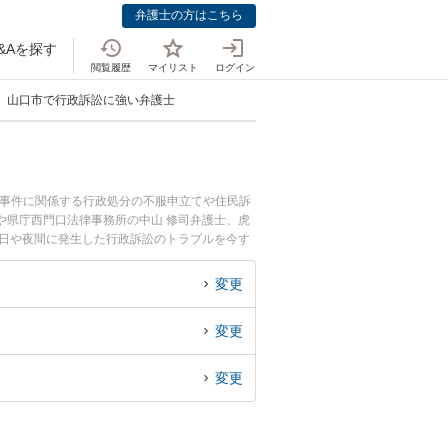
弁護士の方はこちら
&Aを探す
閲覧履歴
マイリスト
ログイン
山口市で行政訴訟に強い弁護士
政事件に関係する行政処分の不服申立てや住民訴
や県庁西門口法律事務所の中山 修司弁護士、虎
土日や夜間に発生した行政訴訟のトラブルを今す
相談できる山口市内の弁護士に相談予約したい』
変更
変更
変更