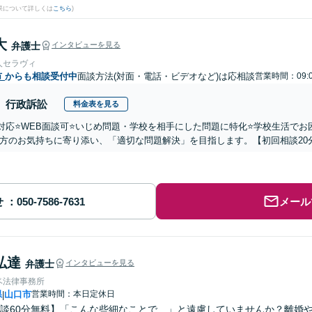
果について詳しくは
こちら
)
大
弁護士
インタビューを見る
人セラヴィ
市
からも相談受付中
面談方法(対面・電話・ビデオなど)は応相談
営業時間：09:
行政訴訟
料金表を見る
国対応⭐️WEB面談可⭐️いじめ問題・学校を相手にした問題に特化⭐️学校生活
方のお気持ちに寄り添い、「適切な問題解決」を目指します。【初回相談20
せ
メール
弘達
弁護士
インタビューを見る
ベ法律事務所
県
山口市
営業時間：本日定休日
|
談60分無料】「こんな些細なことで…」と遠慮していませんか？離婚