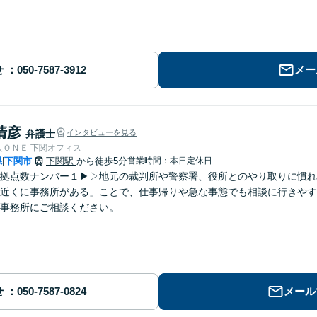
せ
メー
清彦
弁護士
インタビューを見る
人ＯＮＥ 下関オフィス
県
下関市
下関駅
から徒歩5分
営業時間：本日定休日
|
拠点数ナンバー１▶︎▷地元の裁判所や警察署、役所とのやり取りに慣
近くに事務所がある」ことで、仕事帰りや急な事態でも相談に行きやす
事務所にご相談ください。
せ
メール