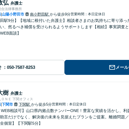
政弘
弁護士
総合法律事務所
県
山陽小野田市
南小野田駅
から徒歩9分
営業時間：本日定休日
|
田駅9分】【地域に根付いた弁護士】相談者さまのお気持ちに寄り添っ
い、然るべき補償を受けられるようサポートします【相続】事実調査と
WEB面談】
せ
メール
大樹
弁護士
人ＯＮＥ 下関オフィス
県
下関市
下関駅
から徒歩5分
営業時間：本日定休日
|
E・WEB相談可】山口県内拠点数ナンバーONE！豊富な実績を活かし、
助言だけでなく、解決後の未来を見据えたプランをご提案。離婚問題／
全個室】【下関駅5分】