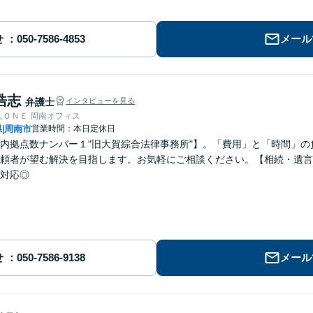
せ
メール
浩志
弁護士
インタビューを見る
人ＯＮＥ 周南オフィス
県
周南市
営業時間：本日定休日
|
内拠点数ナンバー１"旧大賀綜合法律事務所"】。「費用」と「時間」
頼者が望む解決を目指します。お気軽にご相談ください。【相続・遺言
対応◎
せ
メール