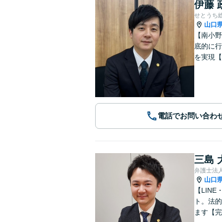
伊藤 
せとうち
山口
【南小野
底的に行
を実現【
電話でお問い合わ
三島 
弁護士法
山口
【LIN
ト。法的
ます【完