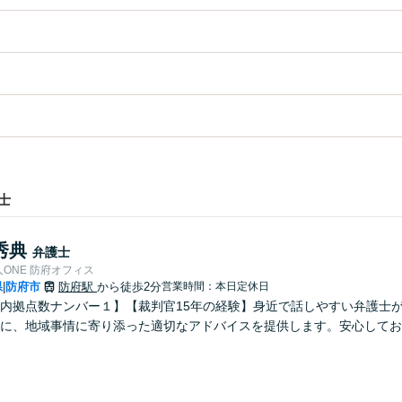
士
秀典
弁護士
ONE 防府オフィス
県
防府市
防府駅
から徒歩2分
営業時間：本日定休日
|
内拠点数ナンバー１】【裁判官15年の経験】身近で話しやすい弁護士が
とに、地域事情に寄り添った適切なアドバイスを提供します。安心してお