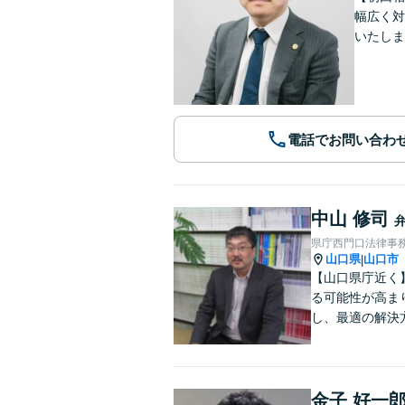
幅広く対
いたしま
電話でお問い合わ
中山 修司
県庁西門口法律事
山口県
山口市
|
【山口県庁近く
る可能性が高ま
し、最適の解決
金子 好一