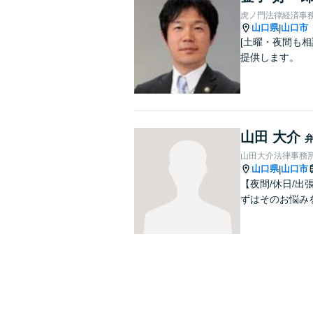
虎ノ門法律経済事務
山口県
山口市
|
[土曜・夜間も相
提供します。
山田 大介
山田大介法律事務
山口県
山口市
|
【夜間/休日/
ずはそのお悩み