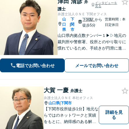
津田 清彦
弁
インタビューを
見る
護士
弁護士法人ＯＮＥ 下関オフィス
山
下
下関駅
から
営業時間：本
口
関
|
日定休日
徒歩5分
県
市
山口県内拠点数ナンバー１▶︎▷地元の
裁判所や警察署、役所とのやり取りに
慣れているため、手続きが円滑に進み
ます。また、「近くに事務所がある」
ことで、仕事帰りや急な事態でも相談
電話でお問い合わせ
メールでお問い合わせ
に行きやすくなります。法律トラブル
は「地域密着」の当事務所にご相談く
ださい。
大賀 一慶
弁護士
弁護士法人ＯＮＥ 本社オフィス
山口県
下関市
|
【下関市役所徒歩1分】地元な
詳細を見
らではのネットワークと実績
る
をもとに、納得感のある解決
策をサポート！お悩みの方は