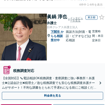
4件中 1-4件を表示
眞鍋 淳也
東京都
インタビュ
ーを見る
弁護士
日本クレアス弁護士法人
営業時
下関市
か
面談方法(対面・電
らも相談
話・ビデオなど)は
間：本日
受付中
応相談
定休日
税務調査対応
【全国対応】📞電話相談OK税務調査・査察調査に強い事務所！弁護
士❌公認会計士❌税理士／急な税務調査でも安心な税務調査弁護チー
ムがサポート！不利な調書をとられて手遅れになる前にご相談くださ
い。
料金表を見る