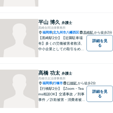
平山 博久
弁護士
黒崎合同法律事務所
福岡県
北九州市八幡西区
黒崎駅
から徒歩2分
|
【黒崎駅2分】【近隣駐車場
詳細を見
有】多くの労働被害者救済、
る
中小企業としての取引をめぐ
る様々な紛争を取り扱ってき
ました。労働者側と使用者側
双方での経験を元に、アドバ
イスを行うことができます。
髙橋 功太
弁護士
どんなことでもお気軽にご相
髙橋功太法律事務所
談ください。
福岡県
行橋市
行橋駅
から徒歩2分
|
【行橋駅2分】【Zoom・Tea
詳細を見
ms相談OK】交通事故 ／刑事
る
事件 ／詐欺被害・消費者被害
ならお任せください！常に依
頼者様との意思疎通を図りな