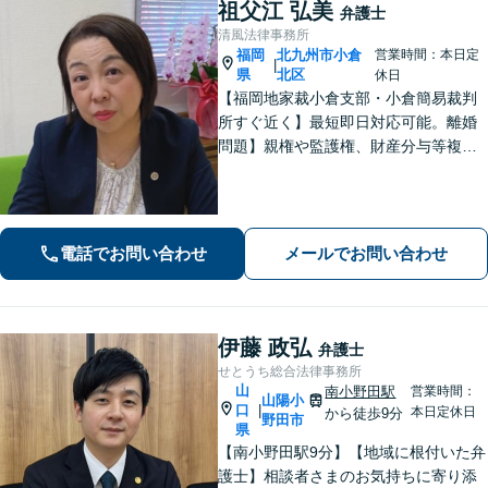
祖父江 弘美
弁護士
清風法律事務所
福岡
北九州市小倉
営業時間：本日定
|
県
北区
休日
【福岡地家裁小倉支部・小倉簡易裁判
所すぐ近く】最短即日対応可能。離婚
問題】親権や監護権、財産分与等複雑
化する問題に解決後も見据えたアドバ
イス【相続・遺言】総合商社での社会
人経験や調停委員の経験で培った調整
力と交渉力を強みに円満な相続へ。
電話でお問い合わせ
メールでお問い合わせ
伊藤 政弘
弁護士
せとうち総合法律事務所
山
南小野田駅
営業時間：
山陽小
口
|
本日定休日
から徒歩9分
野田市
県
【南小野田駅9分】【地域に根付いた弁
護士】相談者さまのお気持ちに寄り添