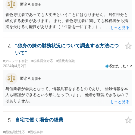
匿名A
弁護士
青色専従者であっても大丈夫ということにはなりません。 居住部分と
峻別する必要があります。 また、青色専従者に関しても税務署から指
摘を受ける可能性があります（「生計を一にする」）。
4
"独身の妹の財務状況について調査する方法につ
いて"
#クレジット会社
#税務調査対応
#消費者金融
2024年4月2日
役にたった
2
匿名A
弁護士
与信業者が会員となって、情報共有をするものであり、 登録情報を本
人も確認ができるという形になっています。 他者が確認できるもので
はありません。
5
自宅で働く場合の経費
#税務調査対応
#脱税事件