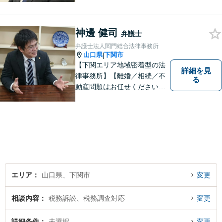
お気軽にご相談ください。
神邊 健司
弁護士
弁護士法人関門総合法律事務所
山口県
下関市
|
【下関エリア地域密着型の法
詳細を見
律事務所】【離婚／相続／不
る
動産問題はお任せください】
法テラス可！小さな問題であ
っても、不安は抱え込まずご
相談ください。お一人おひと
りの声を大切にし、適切な解
決方法をご提案いたします。
エリア
山口県、下関市
変更
相談内容
税務訴訟、税務調査対応
変更
詳細条件
未選択
変更