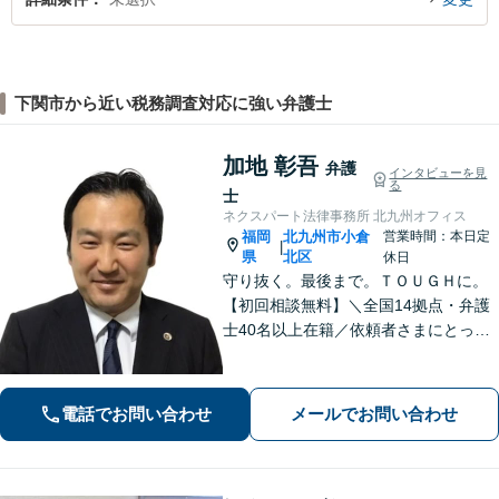
下関市から近い税務調査対応に強い弁護士
加地 彰吾
弁護
インタビューを見
る
士
ネクスパート法律事務所 北九州オフィス
福岡
北九州市小倉
営業時間：本日定
|
県
北区
休日
守り抜く。最後まで。ＴＯＵＧＨに。
【初回相談無料】＼全国14拠点・弁護
士40名以上在籍／依頼者さまにとって
有利な解決になるよう、最後まで諦め
ずに闘います！借金問題/離婚・男女問
題/相続/交通事故/刑事事件など、ご相
電話でお問い合わせ
メールでお問い合わせ
談ください【夜間・休日対応】