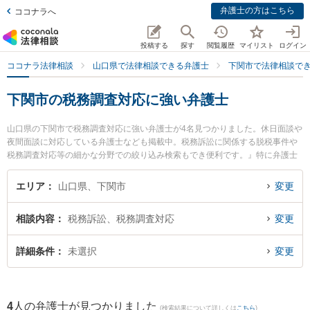
弁護士の方はこちら
ココナラへ
投稿する
探す
閲覧履歴
マイリスト
ログイン
ココナラ法律相談
山口県で法律相談できる弁護士
下関市で法律相談で
下関市の税務調査対応に強い弁護士
山口県の下関市で税務調査対応に強い弁護士が4名見つかりました。休日面談や
夜間面談に対応している弁護士なども掲載中。税務訴訟に関係する脱税事件や
税務調査対応等の細かな分野での絞り込み検索もでき便利です。』特に弁護士
法人ＯＮＥ 下関オフィスの三島 大樹弁護士や弁護士法人ＯＮＥ 下関オフィス
の津田 清彦弁護士、弁護士法人ＯＮＥ 本社オフィスの大賀 一慶弁護士のプロ
エリア
山口県、下関市
変更
フィール情報や弁護士費用、強みなどが注目されています。『下関市で土日や
夜間に発生した税務調査対応のトラブルを今すぐに弁護士に相談したい』『税
相談内容
税務訴訟、税務調査対応
変更
務調査対応のトラブル解決の実績豊富な近くの弁護士を検索したい』『初回相
談無料で税務調査対応を法律相談できる下関市内の弁護士に相談予約したい』
などでお困りの相談者さんにおすすめです。
詳細条件
未選択
変更
4
人の弁護士が見つかりました
(検索結果について詳しくは
こちら
)