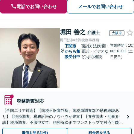
電話でお問い合わせ
メールでお問い合わせ
堀田 善之
弁護士
大阪府
堀田法律特許税務事務所
営業時間：10:
下関市
面談方法(対面・
からも相
電話・ビデオな
00~18:00（土
談受付中
ど)は応相談
日祝日）
税務調査対応
【全国エリア対応】【国税不服審判所、国税局調査部の勤務経験あ
り】【税務調査、税務訴訟のノウハウが豊富】【査察調査・刑事弁
護】税務調査、不服申立て、税務訴訟までワンストップで対応可能！
事業承継にも対応【休日・夜間相談可】
事例を見る(1件)
料金表を見る