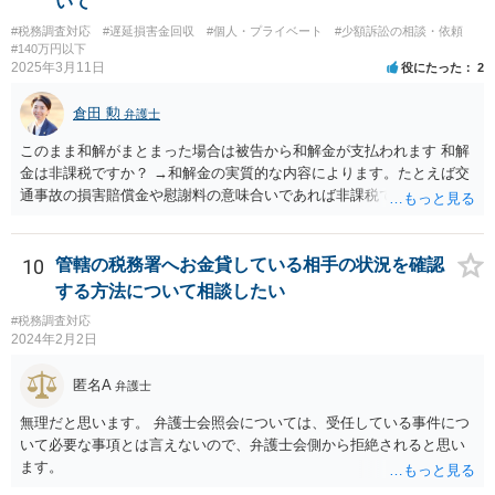
いて
#税務調査対応
#遅延損害金回収
#個人・プライベート
#少額訴訟の相談・依頼
#140万円以下
2025年3月11日
役にたった
2
倉田 勲
弁護士
このまま和解がまとまった場合は被告から和解金が支払われます 和解
金は非課税ですか？ →和解金の実質的な内容によります。たとえば交
通事故の損害賠償金や慰謝料の意味合いであれば非課税ですが、残業
代であれば所得税の課税対象となります。 なおお尋ねのご質問は税務
会計の話であり、弁護士では専門外になります。 税務会計の専門家は
税理士又は会計士になりますので、正確なところは税理士などにご相
10
管轄の税務署へお金貸している相手の状況を確認
談ください。
する方法について相談したい
#税務調査対応
2024年2月2日
匿名A
弁護士
無理だと思います。 弁護士会照会については、受任している事件につ
いて必要な事項とは言えないので、弁護士会側から拒絶されると思い
ます。