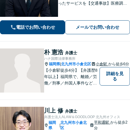
ったサービスを【交通事故】医療調査
を徹底的に行い、然るべき補償を受け
られるようサポートします【相続】事
実調査と判例をリサーチし、不公平感
電話でお問い合わせ
メールでお問い合わせ
のない相続を実現【WEB面談】
朴 憲浩
弁護士
ハナ国際法律事務所
福岡県
北九州市小倉北区
小倉駅
から徒歩6分
|
【小倉駅徒歩4分】【弁護歴8
詳細を見
年以上】福岡県で、離婚／労
る
働／刑事／外国人事件などに
精通する弁護士。日頃感じる
小さな違和感・疑問をお気軽
にご相談ください。丁寧に、
会話のキャッチボールを積み
川上 修
弁護士
重ねながら解決へと動いてま
弁護士法人ALAW＆GOODLOOP 北九州オフィス
いります。【韓国語対応可】
平和通駅
から徒歩2
福岡
北九州市小倉北
|
県
区
分