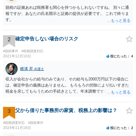
脱税の証拠あれば税務署も関心を持つかもしれないですね。 別々に通
報ですが、あなたの氏名開示と証拠の提供が必要です。 これで終りま
す。
2
確定申告しない場合のリスク
#脱税事件
#税務調査対応
2021年12月10日
役にたった
4
横溝 昇
弁護士
収入が会社からの給与のみであり、その給与も2000万円以下の場合に
は、確定申告の義務はありません。 もろもろの控除により払いすぎた
税金を戻してもらうための手続きとして、年末調整でするのか、確定
申告でするのか、ということになります。 そうではなく、確定申告を
する義務がある場合で確定申告をしなかった場合には、税務署の調査
等があり、本来払うべき税金にプラスして加算税の処分を科される場
3
父から借りた事務所の家賃、税務上の影響は？
合もあります。 高額なものでもない限り単なる無申告だけでは直ちに
逮捕されないとは思います。
#税務調査対応
#脱税事件
2024年11月16日
役にたった
2