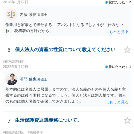
2018年1月17日
役にたった
2
内藤 政信
弁護士
作業用と家事とで按分する。 アバウトになるでしょうが、仕方ない
ね。 税務署の方針だから。
6
個人法人の資産の性質について教えてください
#税務調査対応
2022年8月12日
役にたった
1
濵門 俊也
弁護士
基本的には名義人に帰属しますので、法人名義のものを個人名義と主
張するのは後々困難になるでしょう。個人と法人は別人格です。個人
のものは個人名義で確保しておきましょう。
7
生活保護費返還義務について。
#税務調査対応
#脱税事件