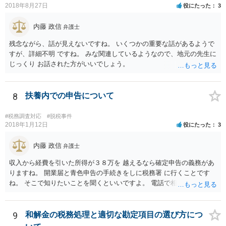
2018年8月27日
役にたった
3
内藤 政信
弁護士
残念ながら、話が見えないですね。 いくつかの重要な話があるようで
すが、詳細不明 ですね。 みな関連しているようなので、地元の先生に
じっくり お話された方がいいでしょう。
8
扶養内での申告について
#税務調査対応
#脱税事件
2018年1月12日
役にたった
3
内藤 政信
弁護士
収入から経費を引いた所得が３８万を 越えるなら確定申告の義務があ
りますね。 開業届と青色申告の手続きをしに税務署 に行くことです
ね。 そこで知りたいことを聞くといいですよ。 電話で相談にいくこと
を伝えてからいくと いいでしょう。
9
和解金の税務処理と適切な勘定項目の選び方につ