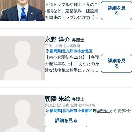
下請トラブルや施工不良のご
詳細を見
相談など、建築業界・建設業
る
界関連のトラブルに注力【企
業法務も多くの実績あり】不
祥事対応、顧問契約など企業
のご相談はお任せください
永野 洋介
弁護士
【夜間・休日対応可】M&A、
三代・永野法律事務所
株式発行も対応【小倉駅3分】
福岡県
北九州市小倉北区
|
【南小倉駅徒歩12分】【弁護
詳細を見
士歴14年以上】「あなたの身
る
近な法律相談相手に」がモッ
トー。交通事故分野に精通す
る弁護士。相続、離婚、交通
事故、債務整理等、個人が抱
える問題に注力しております
朝隈 朱絵
弁護士
ので、お気軽にご相談くださ
弁護士法人自由 城野法律事務所
いませ。【駐車場あり】
福岡県
北九州市小倉南区
城野駅
から徒歩3分
|
詳細を見る