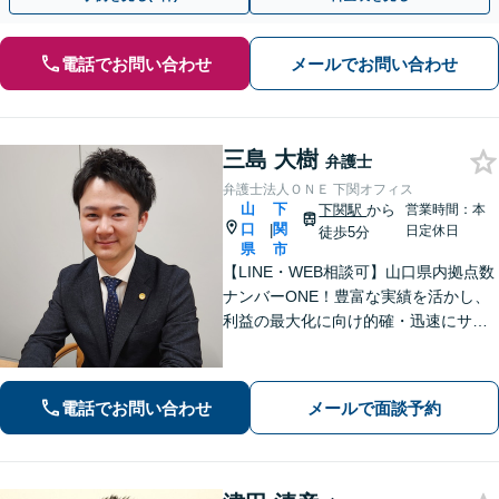
電話でお問い合わせ
メールでお問い合わせ
三島 大樹
弁護士
弁護士法人ＯＮＥ 下関オフィス
山
下
下関駅
から
営業時間：本
口
関
|
日定休日
徒歩5分
県
市
【LINE・WEB相談可】山口県内拠点数
ナンバーONE！豊富な実績を活かし、
利益の最大化に向け的確・迅速にサポ
ート。法的助言だけでなく、解決後の
未来を見据えたプランをご提案。離婚
問題／交通事故等、あなたの味方とし
電話でお問い合わせ
メールで面談予約
て尽力します【完全個室】【下関駅5
分】