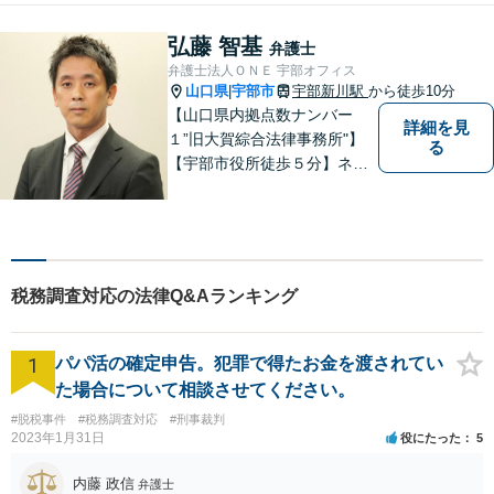
がら、迅速に解決まで導きま
す。英語対応OK！【専用駐車
弘藤 智基
弁護士
場あり】
弁護士法人ＯＮＥ 宇部オフィス
山口県
宇部市
宇部新川駅
から徒歩10分
|
【山口県内拠点数ナンバー
詳細を見
１”旧大賀綜合法律事務所"】
る
【宇部市役所徒歩５分】ネッ
トワークを活かし、寄り添い
ながらサポートをいたしま
す。お困りの方はお気軽にご
相談ください。
税務調査対応の法律Q&Aランキング
1
パパ活の確定申告。犯罪で得たお金を渡されてい
た場合について相談させてください。
#脱税事件
#税務調査対応
#刑事裁判
2023年1月31日
役にたった
5
内藤 政信
弁護士