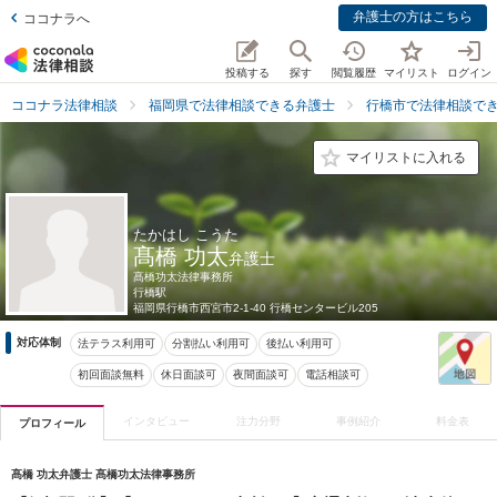
弁護士の方はこちら
ココナラへ
投稿する
探す
閲覧履歴
マイリスト
ログイン
ココナラ法律相談
福岡県で法律相談できる弁護士
行橋市で法律相談で
マイリストに入れる
たかはし こうた
髙橋 功太
弁護士
髙橋功太法律事務所
行橋駅
福岡県
行橋市西宮市2-1-40 行橋センタービル205
対応体制
法テラス利用可
分割払い利用可
後払い利用可
初回面談無料
休日面談可
夜間面談可
電話相談可
インタビュー
注力分野
事例紹介
料金表
プロフィール
髙橋 功太弁護士 髙橋功太法律事務所