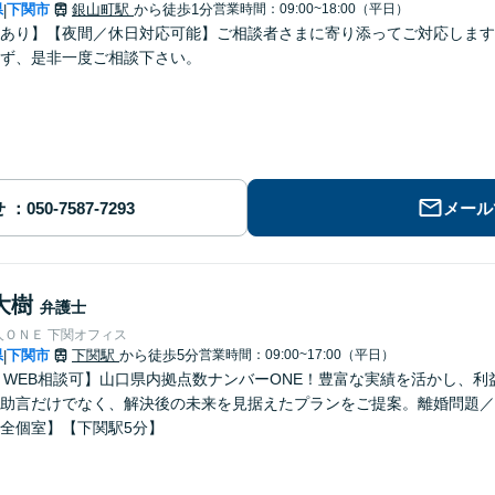
県
下関市
銀山町駅
から徒歩1分
営業時間：09:00~18:00（平日）
|
あり】【夜間／休日対応可能】ご相談者さまに寄り添ってご対応します
ず、是非一度ご相談下さい。
せ
メール
大樹
弁護士
人ＯＮＥ 下関オフィス
県
下関市
下関駅
から徒歩5分
営業時間：09:00~17:00（平日）
|
E・WEB相談可】山口県内拠点数ナンバーONE！豊富な実績を活かし、
助言だけでなく、解決後の未来を見据えたプランをご提案。離婚問題／
全個室】【下関駅5分】