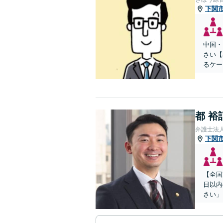
下関
中国・
さい【
るケー
都 裕
弁護士法
下関
【全国
日以内
さい」