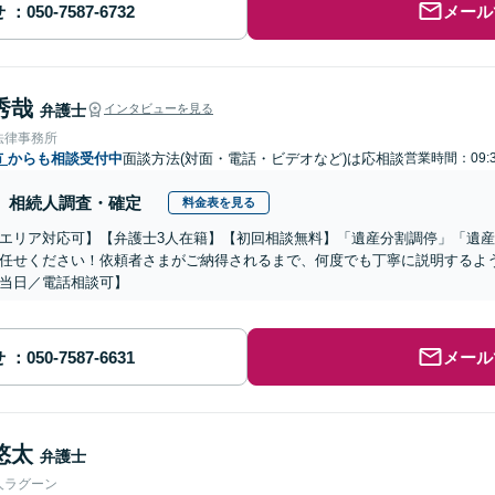
せ
メール
秀哉
弁護士
インタビューを見る
法律事務所
市
からも相談受付中
面談方法(対面・電話・ビデオなど)は応相談
営業時間：09:3
相続人調査・確定
料金表を見る
エリア対応可】【弁護士3人在籍】【初回相談無料】「遺産分割調停」「遺
任せください！依頼者さまがご納得されるまで、何度でも丁寧に説明するよ
当日／電話相談可】
せ
メール
悠太
弁護士
人ラグーン