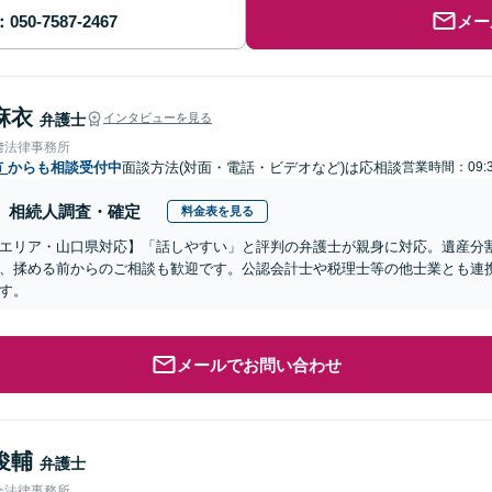
メー
麻衣
弁護士
インタビューを見る
﨑法律事務所
市
からも相談受付中
面談方法(対面・電話・ビデオなど)は応相談
営業時間：09:3
相続人調査・確定
料金表を見る
エリア・山口県対応】「話しやすい」と評判の弁護士が親身に対応。遺産分
、揉める前からのご相談も歓迎です。公認会計士や税理士等の他士業とも連
す。
メールでお問い合わせ
俊輔
弁護士
合法律事務所