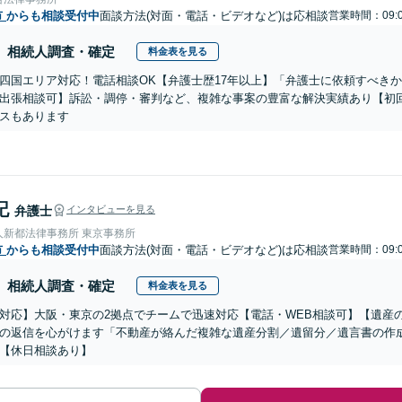
市
からも相談受付中
面談方法(対面・電話・ビデオなど)は応相談
営業時間：09:0
相続人調査・確定
料金表を見る
四国エリア対応！電話相談OK【弁護士歴17年以上】「弁護士に依頼すべき
出張相談可】訴訟・調停・審判など、複雑な事案の豊富な解決実績あり【初
スもあります
記
弁護士
インタビューを見る
人新都法律事務所 東京事務所
市
からも相談受付中
面談方法(対面・電話・ビデオなど)は応相談
営業時間：09:0
相続人調査・確定
料金表を見る
対応】大阪・東京の2拠点でチームで迅速対応【電話・WEB相談可】【遺産
の返信を心がけます「不動産が絡んだ複雑な遺産分割／遺留分／遺言書の作
【休日相談あり】