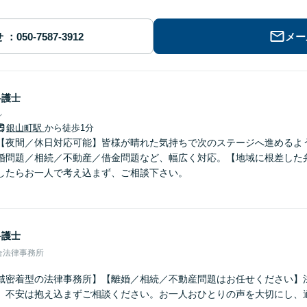
せ
メー
弁護士
ン
銀山町駅
から徒歩1分
【夜間／休日対応可能】皆様が晴れた気持ちで次のステージへ進めるよ
婚問題／相続／不動産／借金問題など、幅広く対応。【地域に根差した
したらお一人で考え込まず、ご相談下さい。
弁護士
合法律事務所
域密着型の法律事務所】【離婚／相続／不動産問題はお任せください】
、不安は抱え込まずご相談ください。お一人おひとりの声を大切にし、