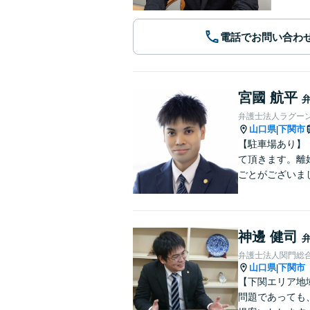
電話でお問い合わ
宮國 航平
弁護士法人ラグー
山口県
下関市
|
【駐車場あり】
て頂きます。離
ごとがございま
神邊 健司
弁護士法人関門総
山口県
下関市
|
【下関エリア地
問題であっても