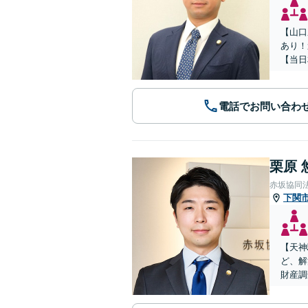
【山口
あり！
【当日
電話でお問い合わ
栗原 
赤坂協同
下関
【天神
ど、解
財産調