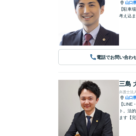
山口
【駐車場
考え込ま
電話でお問い合わ
三島 
弁護士法
山口
【LIN
ト。法的
ます【完