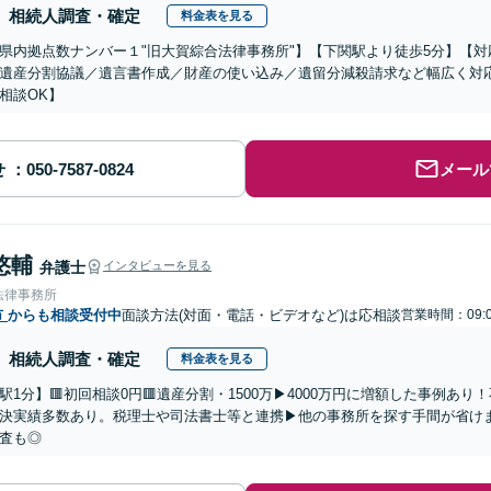
相続人調査・確定
料金表を見る
県内拠点数ナンバー１"旧大賀綜合法律事務所"】【下関駅より徒歩5分】【
遺産分割協議／遺言書作成／財産の使い込み／遺留分減殺請求など幅広く対
相談OK】
せ
メール
悠輔
弁護士
インタビューを見る
法律事務所
市
からも相談受付中
面談方法(対面・電話・ビデオなど)は応相談
営業時間：09:0
相続人調査・確定
料金表を見る
駅1分】🟥初回相談0円🟥遺産分割・1500万▶4000万円に増額した事例あ
決実績多数あり。税理士や司法書士等と連携▶他の事務所を探す手間が省け
査も◎