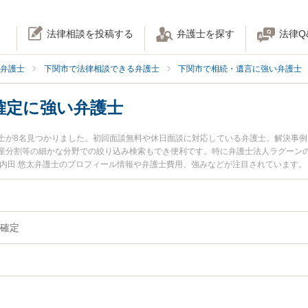
法律相談を投稿する
弁護士を探す
法律Q
弁護士
下関市で法律相談できる弁護士
下関市で相続・遺言に強い弁護士
確定に強い弁護士
士が8名見つかりました。初回面談無料や休日面談に対応している弁護士、解決事
産分割等の細かな分野での絞り込み検索もでき便利です。特に弁護士法人ラグーンの
の内田 悠太弁護士のプロフィール情報や弁護士費用、強みなどが注目されています
』『相続人調査・確定のトラブル解決の実績豊富な近くの弁護士を検索したい』『
お困りの相談者さんにおすすめです。
確定