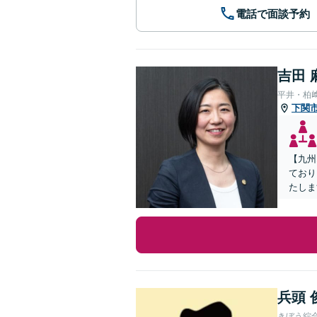
電話で面談予約
吉田 
平井・柏
下関
【九州
ており
たしま
兵頭 
きぼう綜