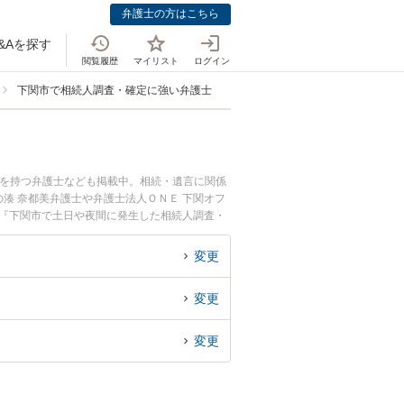
弁護士の方はこちら
&Aを探す
閲覧履歴
マイリスト
ログイン
下関市で相続人調査・確定に強い弁護士
例を持つ弁護士なども掲載中。相続・遺言に関係
湊 奈都美弁護士や弁護士法人ＯＮＥ 下関オフ
。『下関市で土日や夜間に発生した相続人調査・
初回相談無料で相続人調査・確定を法律相談でき
変更
変更
変更