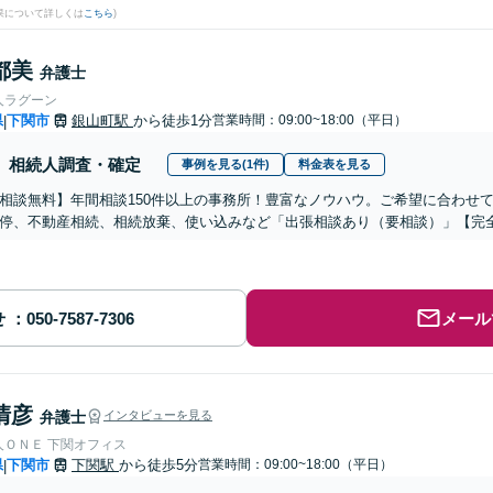
果について詳しくは
こちら
)
都美
弁護士
人ラグーン
県
下関市
銀山町駅
から徒歩1分
営業時間：09:00~18:00（平日）
|
相続人調査・確定
事例を見る(1件)
料金表を見る
相談無料】年間相談150件以上の事務所！豊富なノウハウ。ご希望に合わせ
停、不動産相続、相続放棄、使い込みなど「出張相談あり（要相談）」【完
せ
メール
清彦
弁護士
インタビューを見る
人ＯＮＥ 下関オフィス
県
下関市
下関駅
から徒歩5分
営業時間：09:00~18:00（平日）
|