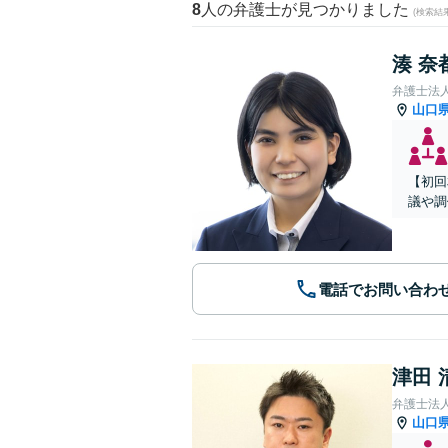
8
人の弁護士が見つかりました
(検索結
湊 奈
弁護士法
山口
【初回
議や調
電話でお問い合わ
津田 
弁護士法
山口